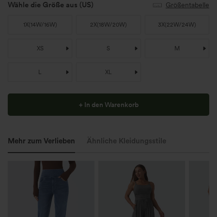
Wähle die Größe aus
(US)
Größentabelle
1X
(
14W/16W
)
2X
(
18W/20W
)
3X
(
22W/24W
)
XS
S
M
L
XL
+ In den Warenkorb
Mehr zum Verlieben
Ähnliche Kleidungsstile