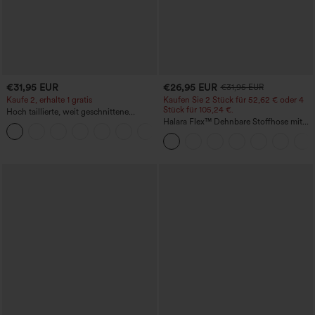
€31,95 EUR
€26,95 EUR
€31,95 EUR
Kaufe 2, erhalte 1 gratis
Kaufen Sie 2 Stück für 52,62 € oder 4
Stück für 105,24 €.
Hoch taillierte, weit geschnittene
Freizeithose aus Leinenmischung mit
Halara Flex™ Dehnbare Stoffhose mit
+5
Kordelzug und Taschen
hohem Bund, Waffelmuster,
Seitentaschen und weitem Bein