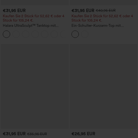
€31,95 EUR
€31,95 EUR
€40,95 EUR
Kaufen Sie 2 Stück für 52,62 € oder 4
Kaufen Sie 2 Stück für 52,62 € oder 4
Stück für 105,24 €.
Stück für 105,24 €.
Halara UltraSculpt™ Tanktop mit
Ein-Schulter-Kurzarm-Top mit
Rundhalsausschnitt und
abgerundetem High-Low-Saum,
+11
geschwungenem Saum
integriertem BH, gepunktet, lässig
€31,95 EUR
€26,95 EUR
€35,95 EUR