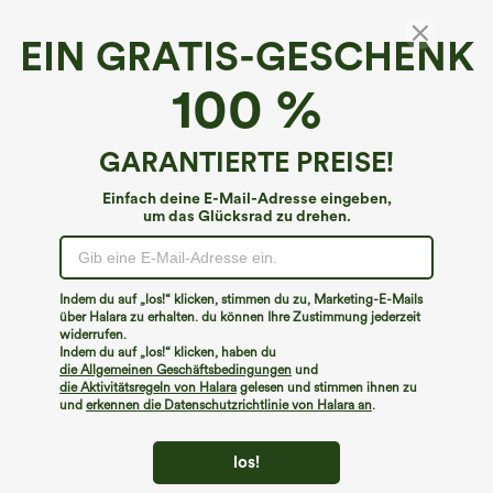
EIN GRATIS-GESCHENK
SoftlyZero™*
100 %
Softlyzero™ Yoga-Biker-Shorts mit hoher
Taille, Crossover-Seitentasche, Übergröße, 7
Zoll-UPF50+
4.4
(
29
)
GARANTIERTE PREISE!
€22,95 EUR
Einfach deine E-Mail-Adresse eingeben,
um das Glücksrad zu drehen.
Indem du auf „los!“ klicken, stimmen du zu, Marketing-E-Mails
über Halara zu erhalten. du können Ihre Zustimmung jederzeit
widerrufen.
Indem du auf „los!“ klicken, haben du
die Allgemeinen Geschäftsbedingungen
und
die Aktivitätsregeln von Halara
gelesen und stimmen ihnen zu
und
erkennen die Datenschutzrichtlinie von Halara an
.
los!