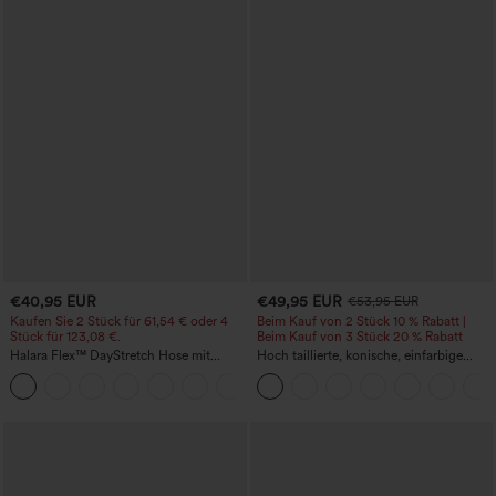
€40,95 EUR
€49,95 EUR
€53,95 EUR
Kaufen Sie 2 Stück für 61,54 € oder 4
Beim Kauf von 2 Stück 10 % Rabatt |
Stück für 123,08 €.
Beim Kauf von 3 Stück 20 % Rabatt
Halara Flex™ DayStretch Hose mit
Hoch taillierte, konische, einfarbige
mittlerer Bundhöhe, seitlicher
Anzughose mit Seitentaschen
+12
Reißverschlusstasche und
Work‑Flare‑Schnitt