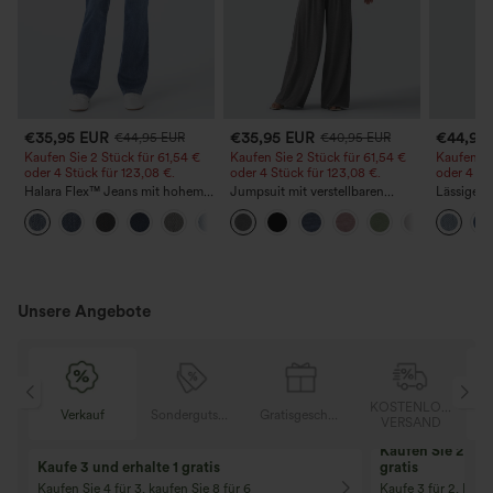
€35,95 EUR
€35,95 EUR
€44,95
€44,95 EUR
€40,95 EUR
Kaufen Sie 2 Stück für 61,54 €
Kaufen Sie 2 Stück für 61,54 €
Kaufen Si
oder 4 Stück für 123,08 €.
oder 4 Stück für 123,08 €.
oder 4 St
Halara Flex™ Jeans mit hohem
Jumpsuit mit verstellbaren
Lässige J
Bund und Taschen,
Trägern, gerafftem Detail,
Bundhöhe
+5
gewaschener, lässiger Bootcut
weitem Bein und meliertem
Taschen
Stoff, lässig, mit Taschen - Easy
Peezy
Unsere Angebote
OSER
KOSTENLOSER
Verkauf
Sondergutschein
Gratisgeschenke
D
VERSAND
Kaufen Sie 2 und 
Kaufe 3 und erhalte 1 gratis
gratis
Kaufen Sie 4 für 3, kaufen Sie 8 für 6
Kaufe 3 für 2, Kauf