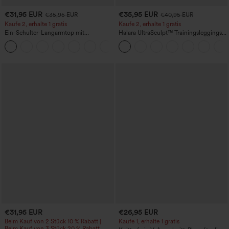
€31,95 EUR
€35,95 EUR
€35,95 EUR
€40,95 EUR
Kaufe 2, erhalte 1 gratis
Kaufe 2, erhalte 1 gratis
Ein-Schulter-Langarmtop mit
Halara UltraSculpt™ Trainingsleggings
Daumenloch, geschwungener Saum
mit hohem Bund – raffende Push-up-
+3
(High-Low), schnell trocknend – Yoga-
Po-Form, Bauchkontrolle, Taschen und
Sporttop mit integriertem BH
formende Passform
€31,95 EUR
€26,95 EUR
Beim Kauf von 2 Stück 10 % Rabatt |
Kaufe 1, erhalte 1 gratis
Beim Kauf von 3 Stück 20 % Rabatt