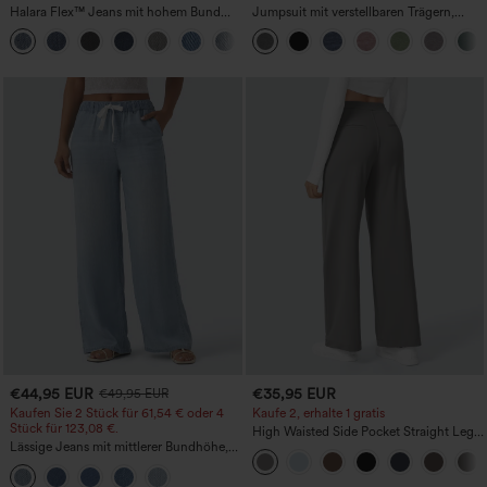
Halara Flex™ Jeans mit hohem Bund
Jumpsuit mit verstellbaren Trägern,
und Taschen, gewaschener, lässiger
gerafftem Detail, weitem Bein und
+5
Bootcut
meliertem Stoff, lässig, mit Taschen -
Easy Peezy
€44,95 EUR
€35,95 EUR
€49,95 EUR
Kaufen Sie 2 Stück für 61,54 € oder 4
Kaufe 2, erhalte 1 gratis
Stück für 123,08 €.
High Waisted Side Pocket Straight Leg
Lässige Jeans mit mittlerer Bundhöhe,
Work Pants
Kordelzug und Taschen