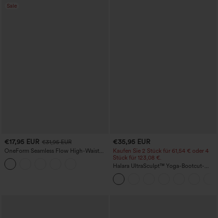
Sale
€17,95 EUR
€35,95 EUR
€31,95 EUR
OneForm Seamless Flow High-Waist
Kaufen Sie 2 Stück für 61,54 € oder 4
Yogaleggings – nahtlos, mit hoher
Stück für 123,08 €.
Taille, bauchformend und mit
Halara UltraSculpt™ Yoga-Bootcut-
Hebeeffekt für den Po
Leggings mit hoher Taille,
bauchformender Unterstützung und
Tasche