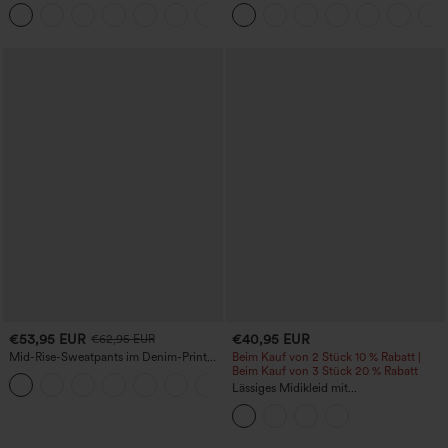
Cool-Touch-Effekt – UPF50+
und seitlicher versteckter Tasche 6,3 cm
+16
€53,95 EUR
€40,95 EUR
€62,95 EUR
Mid-Rise-Sweatpants im Denim-Print
Beim Kauf von 2 Stück 10 % Rabatt |
aus French Terry, lässig, mit Taschen
Beim Kauf von 3 Stück 20 % Rabatt
Lässiges Midikleid mit
Rundhalsausschnitt, integriertem BH,
ärmellos und Rüschensaum