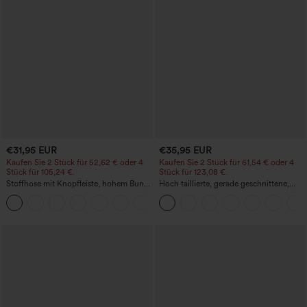
€31,95 EUR
€35,95 EUR
Kaufen Sie 2 Stück für 52,62 € oder 4
Kaufen Sie 2 Stück für 61,54 € oder 4
Stück für 105,24 €.
Stück für 123,08 €.
Stoffhose mit Knopfleiste, hohem Bund,
Hoch taillierte, gerade geschnittene,
mehreren Taschen und geradem Bein
legere Leinen-Optik-Hose mit Taschen
+23