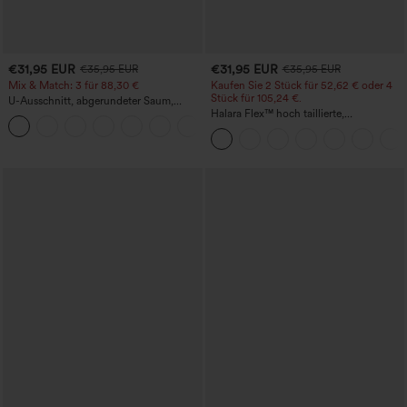
€31,95 EUR
€31,95 EUR
€35,95 EUR
€35,95 EUR
Mix & Match: 3 für 88,30 €
Kaufen Sie 2 Stück für 52,62 € oder 4
Stück für 105,24 €.
U-Ausschnitt, abgerundeter Saum,
InstantCool Yoga-Trägertop – UPF50+
Halara Flex™ hoch taillierte,
figurformende Arbeitshose, die die Taille
schmaler wirken lässt, mit Taschen,
weitem Bein und Mikro-Waffelstruktur