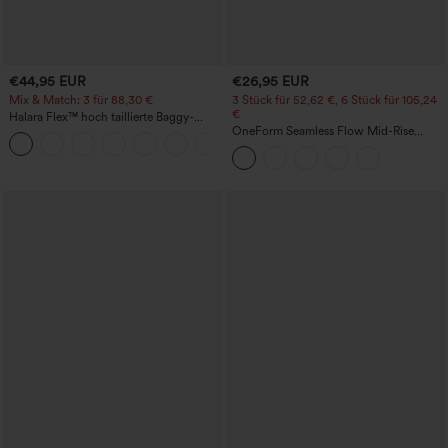
€44,95 EUR
€26,95 EUR
Mix & Match: 3 für 88,30 €
3 Stück für 52,62 €, 6 Stück für 105,24
€
Halara Flex™ hoch taillierte Baggy-
Jeans mit Taschen, weitem Bein,
OneForm Seamless Flow Mid-Rise
+2
stonewashed, lässig
Yoga-Leggings - mittelhoher Bund,
bauchformend und mit Po-Lifting-
Effekt