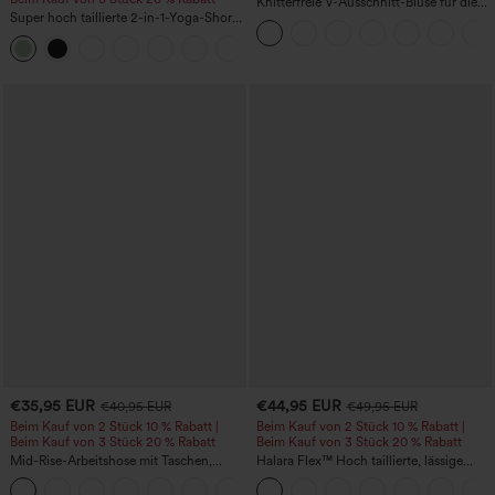
Knitterfreie V-Ausschnitt-Bluse für die
Super hoch taillierte 2-in-1-Yoga-Shorts
Arbeit, kurzärmelig und oversized
mit Gesäßtasche und Seitentasche-
+20
längere Länge
€35,95 EUR
€44,95 EUR
€40,95 EUR
€49,95 EUR
Beim Kauf von 2 Stück 10 % Rabatt |
Beim Kauf von 2 Stück 10 % Rabatt |
Beim Kauf von 3 Stück 20 % Rabatt
Beim Kauf von 3 Stück 20 % Rabatt
Mid-Rise-Arbeitshose mit Taschen,
Halara Flex™ Hoch taillierte, lässige
Barrel-Leg und weiter Passform
Jeans mit Taschen, umgekrempeltem
+3
Saum, weitem Bein und verwaschenem