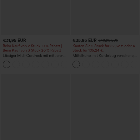
€31,95 EUR
€35,95 EUR
€40,95 EUR
Beim Kauf von 2 Stück 10 % Rabatt |
Kaufen Sie 2 Stück für 52,62 € oder 4
Beim Kauf von 3 Stück 20 % Rabatt
Stück für 105,24 €.
Lässiger Midi-Cordrock mit mittlerer
Mittelhohe, mit Kordelzug versehene,
Bundhöhe und vorderseitiger
schnelltrocknende Golfhose mit schmal
+1
Klapptasche
zulaufendem Schnitt, abgerundetem
Saum und Taschen – UPF 40+