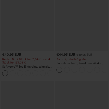
€40,95 EUR
€44,95 EUR
€49,95 EUR
Kaufen Sie 2 Stück für 61,54 € oder 4
Kaufe 2, erhalte 1 gratis
Stück für 123,08 €.
Boot-Ausschnitt, ärmelloser Work-
Softlyzero™ Eco Einfarbige, schmale,
Jumpsuit mit seitlicher Bindung,
hoch taillierte Wanderhose mit
kühlender Cool-Touch-Effekt, gestreift
+10
mehreren Taschen
und mit Taschen – Easy Peezy Edition