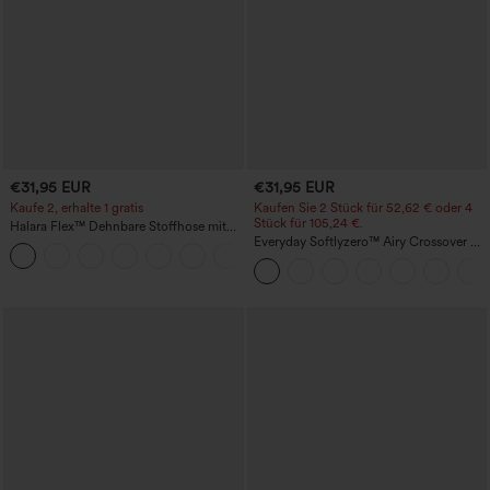
€31,95 EUR
€31,95 EUR
Kaufe 2, erhalte 1 gratis
Kaufen Sie 2 Stück für 52,62 € oder 4
Stück für 105,24 €.
Halara Flex™ Dehnbare Stoffhose mit
hohem Bund und Seitentasche hinten
Everyday Softlyzero™ Airy Crossover 2-
+13
in-1-Mini-Tennisrock mit Seitentaschen-
Lucid-UPF50+