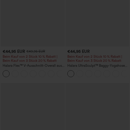
€44,95 EUR
€44,95 EUR
€49,95 EUR
Beim Kauf von 2 Stück 10 % Rabatt |
Beim Kauf von 2 Stück 10 % Rabatt |
Beim Kauf von 3 Stück 20 % Rabatt
Beim Kauf von 3 Stück 20 % Rabatt
Halara Flex™ V-Ausschnitt-Overall aus
Halara UltraSculpt™ Baggy-Yogahose
gewaschenem Denim mit Taschen –
mit hohem Bund, Bauchkontrolle,
+1
lässig
Color-Block-Streifen und Taschen