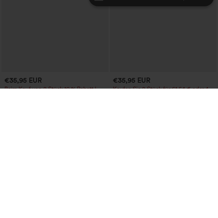
€35,95 EUR
€35,95 EUR
Beim Kauf von 2 Stück 10 % Rabatt |
Kaufen Sie 2 Stück für 61,54 € oder 4
Beim Kauf von 3 Stück 20 % Rabatt
Stück für 123,08 €.
SoftlyZero™ Airy, superhoch
Crossover-Minirock mit hoher Taille, 2-
geschnittene 2-in-1 InstantCool Yoga-
in-1, Fransen-Saum und figurbetontem
+23
Shorts 7" mit Taschen
Schnitt in Wildlederoptik für Partys