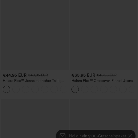
€44,95 EUR
€35,95 EUR
€49,95 EUR
€40,95 EUR
Halara Flex™ Jeans mit hoher Taille,
Halara Flex™ Crossover-Flared-Jeans
Taschen, geradem Bein und Used-Look
aus elastischem Strick-Denim mit
+3
hohem Bund und mehreren Taschen
Hol dir ein $100-Gutscheinpaket