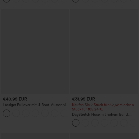
Finish
€40,95 EUR
€31,95 EUR
Lässiger Pullover mit U-Boot-Ausschnitt
Kaufen Sie 2 Stück für 52,62 € oder 4
und Fledermausärmeln.
Stück für 105,24 €.
+1
DayStretch Hose mit hohem Bund,
Barrel-Leg und Taschen