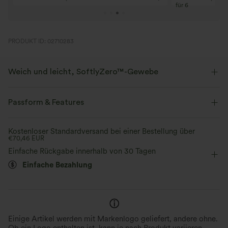
für 6
PRODUKT ID: 02710283
Weich und leicht, SoftlyZero™-Gewebe
Unser charakteristischer Stoff ist leichtgewichtig und butterweich - fast
so, als ob du nichts tragen würdest.
Passform & Features
Butterweich
Vier-Wege-Stretch
Crossover-Bund
Seitentaschen
Crossover
Kostenloser Standardversand bei einer Bestellung über
€70,46 EUR
überziehen
Yoga & Pilates
17,5 cm
Atmungsaktiv
Feuchtigkeitsableitend
Einfache Rückgabe innerhalb von 30 Tagen
Einfache Bezahlung
mit hohem Bund
eng geschnitten
Hohe Dehnung
Vier-Wege-Stretch
Einige Artikel werden mit Markenlogo geliefert, andere ohne.