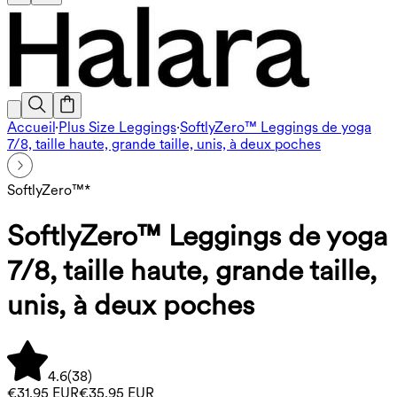
Accueil
·
Plus Size Leggings
·
SoftlyZero™ Leggings de yoga
7/8, taille haute, grande taille, unis, à deux poches
SoftlyZero™*
SoftlyZero™ Leggings de yoga
7/8, taille haute, grande taille,
unis, à deux poches
4.6
(
38
)
€31,95 EUR
€35,95 EUR