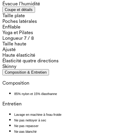
Évacue l’humidité
Coupe et détails
Taille plate
Poches latérales
Enfilable
Yoga et Pilates
Longueur 7 / 8
Taille haute
Ajusté
Haute élasticité
Élasticité quatre directions
Skinny
Composition & Entretien
Composition
85% nylon et 15% élasthanne
Entretien
Lavage en machine à l'eau froide
Ne pas nettoyer à sec
Ne pas repasser
Ne pas blanchir