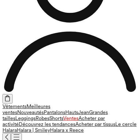
Vêtements
Meilleures
ventes
Nouveautés
Pantalons
Hauts
Jean
Grandes
tailles
Leggings
Robes
Shorts
Ventes
Acheter par
activité
Découvrez les tendances
Acheter par tissus
Le cercle
Halara
Halara | Smiley
Halara x Reece