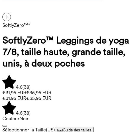
SoftlyZero™*
SoftlyZero™ Leggings de yoga
7/8, taille haute, grande taille,
unis, à deux poches
4.6
(
38
)
€31,95 EUR
€35,95 EUR
€31,95 EUR
€35,95 EUR
4.6
(
38
)
Couleur
Noir
Sélectionner la Taille
(
US
)
Guide des tailles