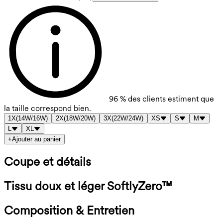
96 % des clients estiment que
la taille correspond bien.
1X
(
14W/16W
)
2X
(
18W/20W
)
3X
(
22W/24W
)
XS
S
M
L
XL
+
Ajouter au panier
Coupe et détails
Tissu doux et léger SoftlyZero™
Composition & Entretien