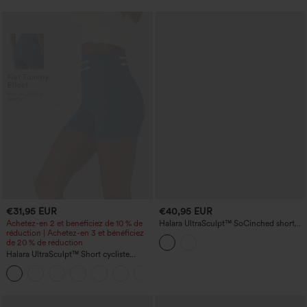
€31,95 EUR
€40,95 EUR
Achetez-en 2 et bénéficiez de 10 % de
Halara UltraSculpt™ SoCinched short
réduction | Achetez-en 3 et bénéficiez
d'entraînement gainant taille haute,
de 20 % de réduction
rehausseur de fessier, maintien du
ventre, avec poches — 3''
Halara UltraSculpt™ Short cycliste
sculptant taille haute, contrôle du
+11
ventre, poche latérale — 5''