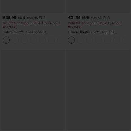
€35,95 EUR
€31,95 EUR
€44,95 EUR
€35,95 EUR
Achetez-en 2 pour 61,54 € ou 4 pour
Achetez-en 2 pour 52,62 €, 4 pour
123,08 €.
105,24 €
Halara Flex™ Jeans bootcut
Halara UltraSculpt™ Leggings
décontractés taille haute, effet délavé,
d'entraînement sculptants taille haute,
+5
avec poches
effet ventre plat, avec poche