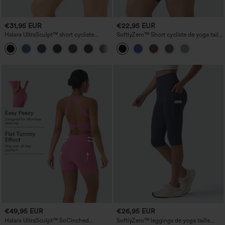
€31,95 EUR
€22,95 EUR
Halara UltraSculpt™ short cycliste
SoftlyZero™ Short cycliste de yoga taille
d'entraînement 7'' taille haute à fronces,
haute, ceinture croisée, 9'' avec poches
+5
effet push-up pour les fesses, maintien
du ventre, poches latérales, coupe
gainante
€49,95 EUR
€26,95 EUR
Halara UltraSculpt™ SoCinched
SoftlyZero™ leggings de yoga taille