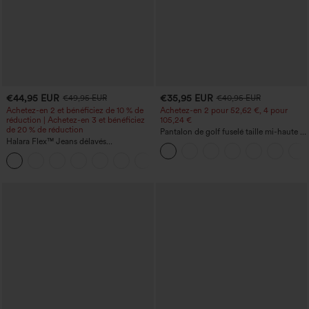
€44,95 EUR
€35,95 EUR
€49,95 EUR
€40,95 EUR
Achetez-en 2 et bénéficiez de 10 % de
Achetez-en 2 pour 52,62 €, 4 pour
réduction | Achetez-en 3 et bénéficiez
105,24 €
de 20 % de réduction
Pantalon de golf fuselé taille mi-haute à
Halara Flex™ Jeans délavés
cordon, ourlet incurvé, séchage rapide,
décontractés, coupe baggy à jambe
avec poches — UPF40+
+5
large, taille basse asymétrique, poches
zippées