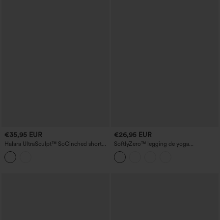
€35,95 EUR
€26,95 EUR
Halara UltraSculpt™ SoCinched short
SoftlyZero™ legging de yoga
de yoga 7'' avec poches — taille haute,
pantacourt taille haute à bande croisée,
maintien abdominal et effet galbant
avec poches
pour les fessiers avec fronces.