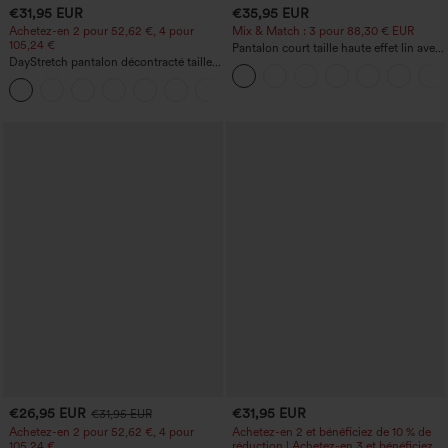
€31,95 EUR
€35,95 EUR
Achetez-en 2 pour 52,62 €, 4 pour
Mix & Match : 3 pour 88,30 € EUR
105,24 €
Pantalon court taille haute effet lin avec
DayStretch pantalon décontracté taille
poche zippée
haute avec poches et coupe droite
+23
€26,95 EUR
€31,95 EUR
€31,95 EUR
Achetez-en 2 pour 52,62 €, 4 pour
Achetez-en 2 et bénéficiez de 10 % de
105,24 €
réduction | Achetez-en 3 et bénéficiez