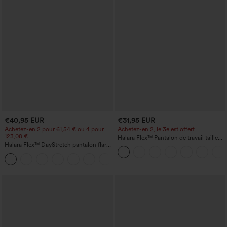
€40,95 EUR
€31,95 EUR
Achetez-en 2 pour 61,54 € ou 4 pour
Achetez-en 2, le 3e est offert
123,08 €.
Halara Flex™ Pantalon de travail taille
Halara Flex™ DayStretch pantalon flare
haute avec poche latérale arrière et
de travail, taille mi-haute, poche latérale
légère coupe évasée
+12
zippée