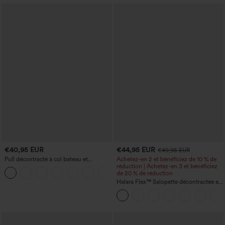
€40,95 EUR
€44,95 EUR
€49,95 EUR
Pull décontracté à col bateau et
Achetez-en 2 et bénéficiez de 10 % de
manches chauve-souris
réduction | Achetez-en 3 et bénéficiez
+1
de 20 % de réduction
Halara Flex™ Salopette décontractée en
denim lavé à encolure en V avec poche