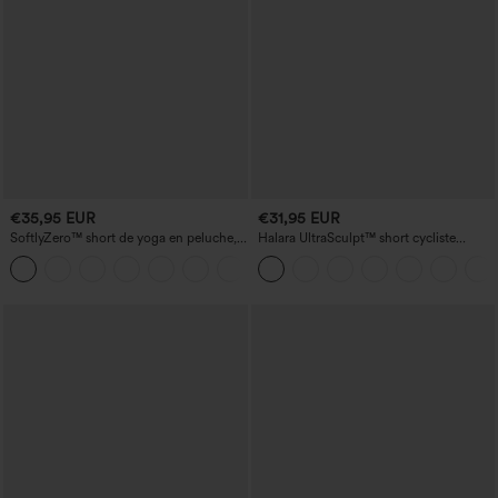
€35,95 EUR
€31,95 EUR
SoftlyZero™ short de yoga en peluche,
Halara UltraSculpt™ short cycliste
taille haute, à empiècement croisé et
d'entraînement taille haute 9'' — effet
détail froncé, 5''
sculptant et gainant, avec poche