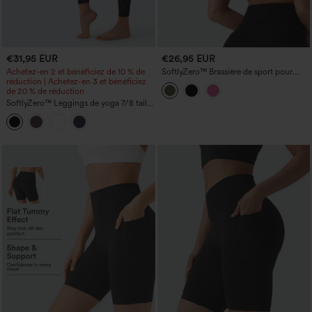
€31,95 EUR
€26,95 EUR
Achetez-en 2 et bénéficiez de 10 % de
SoftlyZero™ Brassière de sport pour
réduction | Achetez-en 3 et bénéficiez
yoga, faible maintien, dos nu, bretelles
de 20 % de réduction
réglables, encolure en U, soutien-gorge
intégré, bonnets B-D
SoftlyZero™ Leggings de yoga 7/8 taille
haute à ceinture croisée, avec poche et
dentelle contrastée, UPF50+