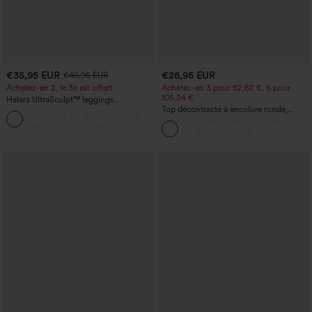
€35,95 EUR
€26,95 EUR
€40,95 EUR
Achetez-en 2, le 3e est offert
Achetez-en 3 pour 52,62 €, 6 pour
105,24 €
Halara UltraSculpt™ leggings
d'entraînement taille haute — fronces
Top décontracté à encolure ronde,
+11
liftantes pour le fessier, maintien gainant
manches chauve-souris et coupe ample
du ventre et poche