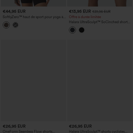
€44,95 EUR
€13,95 EUR
€31,95 EUR
SoftlyZero™ haut de sport pour yoga à
Offre à durée limitée
une épaule, imprimé léopard, manches
Halara UltraSculpt™ SoCinched short
longues, ouverture pour le pouce, ourlet
de yoga/cyclisme 5'' avec poches —
arrondi, UPF40+
taille haute, gainant le ventre,
rehaussant les fessiers et effet froncé
(ruché)
€26,95 EUR
€26,95 EUR
OneForm Seamless Flow shorts
Halara UltraSculpt™ shorts cyclistes