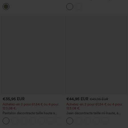
cyclistes de yoga taille haute sans
décontractés taille haute 5'' avec poches
coutures 4''
€35,95 EUR
€44,95 EUR
€49,95 EUR
Achetez-en 2 pour 61,54 € ou 4 pour
Achetez-en 2 pour 61,54 € ou 4 pour
123,08 €.
123,08 €.
Pantalon décontracté taille haute à
Jean décontracté taille mi‑haute, à
jambe droite, effet lin, avec poches
cordon de serrage, avec poches
+5