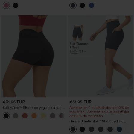
combinaison d'entraînement à maintien
haute, longueur mi-mollet, avec poches
abdominal avec poches — version Easy
Peezy
€31,95 EUR
€31,95 EUR
SoftlyZero™ Shorts de yoga biker uni,
Achetez-en 2 et bénéficiez de 10 % de
taille haute à effet croisé, 3''
réduction | Achetez-en 3 et bénéficiez
+4
de 20 % de réduction
Halara UltraSculpt™ Short cycliste
d'entraînement gainant à taille haute,
contrôle du ventre, avec poche, 7''