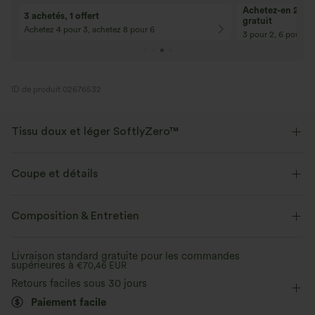
Achetez-en 2, ob
3 achetés, 1 offert
gratuit
Achetez 4 pour 3, achetez 8 pour 6
3 pour 2, 6 pour 4,
ID de produit 02676532
Tissu doux et léger SoftlyZero™
Notre tissu signature est léger comme l'air et doux comme du beurre - le
plus proche que vous aurez de ne rien porter.
Coupe et détails
Toucher ultra doux
Extensible dans les 4 sens
Taille plate
Poches latérales
Enfilable
Composition & Entretien
Yoga et Pilates
12,5 cm
Taille haute
Ajusté
Tissu respirant
Évacue l’humidité
Livraison standard gratuite pour les commandes
supérieures à
Haute élasticité
€70,46 EUR
Élasticité quatre directions
Retours faciles sous 30 jours
Paiement facile