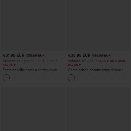
€31,95 EUR
€35,95 EUR
€35,95 EUR
€40,95 EUR
Achetez-en 2 pour 52,62 €, 4 pour
Achetez-en 2 pour 61,54 € ou 4 pour
105,24 €
123,08 €.
Pantalon taille haute à cordon avec
Combinaison décontractée chinée à
poches, jambe large et coupe ample,
bretelles réglables, fronces et jambes
+15
style décontracté, effet lin
larges, avec poches — facile comme
tout