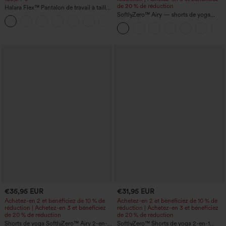
de 20 % de réduction
Halara Flex™ Pantalon de travail à taille
haute, jambe large, avec poches, en
SoftlyZero™ Airy — shorts de yoga
+21
maille gaufrée
super taille haute 2-en-1 InstantCool
avec poches
€35,95 EUR
€31,95 EUR
Achetez-en 2 et bénéficiez de 10 % de
Achetez-en 2 et bénéficiez de 10 % de
réduction | Achetez-en 3 et bénéficiez
réduction | Achetez-en 3 et bénéficiez
de 20 % de réduction
de 20 % de réduction
Shorts de yoga SoftlyZero™ Airy 2-en-1
SoftlyZero™ Shorts de yoga 2-en-1