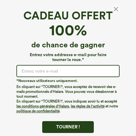
CADEAU OFFERT
SoftlyZero™*
100%
SoftlyZero™ shorts de yoga et de cyclisme
taille haute à poches doubles 5'' - UPF50+
4.9
(
31
)
de chance de gagner
€40,95 EUR
Entrez votre addresse e-mail pour faire
tourner la roue.*
*Nouveaux utilisateurs uniquement.
En cliquant sur "TOURNER !", vous acceptez de recevoir des e-
mails promotionnels d'Halara. Vous pouvez vous désabonner à
tout moment.
En cliquant sur "TOURNER !", vous indiquez avoir lu et accepté
les conditions générales d'Halara
,
les règles de l'activité
et notre
politique de confidentialité
.
TOURNER !