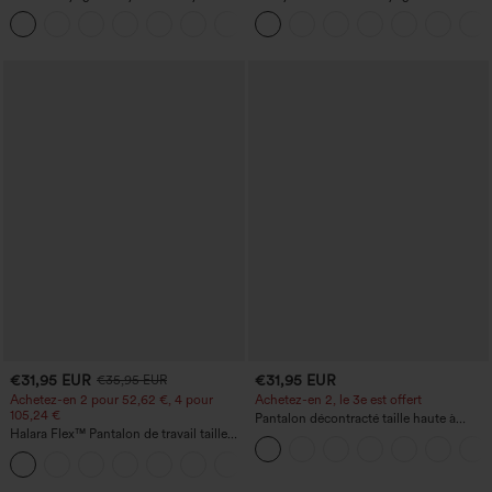
InstantCool, super taille haute, 7" avec
InstantCool, super taille haute, aérés, 5''
+23
poches
avec poches — longueur allongée
€31,95 EUR
€31,95 EUR
€35,95 EUR
Achetez-en 2 pour 52,62 €, 4 pour
Achetez-en 2, le 3e est offert
105,24 €
Pantalon décontracté taille haute à
Halara Flex™ Pantalon de travail taille
cordon, coupe large en mélange de lin,
haute sculptant la silhouette, gainant la
avec poches
+10
taille, avec poches, jambe large en
micro-gaufre