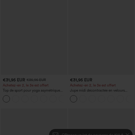
€31,95 EUR
€31,95 EUR
€35,95 EUR
Achetez-en 2, le 3e est offert
Achetez-en 2, le 3e est offert
Top de sport pour yoga asymétrique
Jupe midi décontractée en velours
(une épaule) à manches longues avec
côtelé, taille mi-haute, poches avant
+3
ouverture pour le pouce, ourlet arrondi
latérales à rabat
haut-bas, séchage rapide, soutien-gorge
intégré.