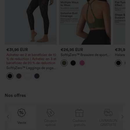
€31,95 EUR
€26,95 EUR
€31,95
Achetez-en 2 et bénéficiez de 10
SoftlyZero™ Brassière de sport
Halara Ul
% de réduction | Achetez-en 3 et
pour yoga, faible maintien, dos
cycliste d
bénéficiez de 20 % de réduction
nu, bretelles réglables, encolure
haute à f
en U, soutien-gorge intégré,
pour les 
SoftlyZero™ Leggings de yoga
bonnets B-D
ventre, p
7/8 taille haute à ceinture
gainante
croisée, avec poche et dentelle
contrastée, UPF50+
Nos offres
N
Coupon
Cadeaux
LIVRAISON
Vente
E
spécial
gratuits
GRATUITE