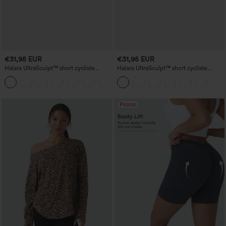
€31,95 EUR
€31,95 EUR
Halara UltraSculpt™ short cycliste
Halara UltraSculpt™ short cycliste
d'entraînement 5'' — taille haute, effet
d'entraînement taille haute 7'' - effet
+11
froncé rehaussant les fesses, maintien
push-up pour les fesses, maintien du
du ventre (effet gainant), avec poche
ventre, sculptant avec poche
Promo