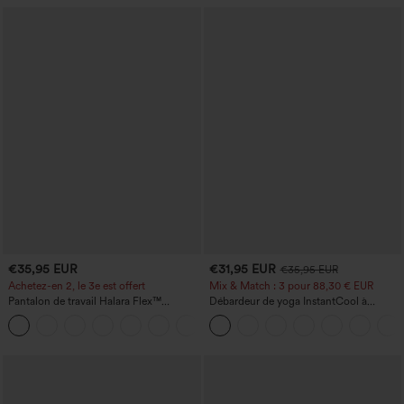
€35,95 EUR
€31,95 EUR
€35,95 EUR
Achetez-en 2, le 3e est offert
Mix & Match : 3 pour 88,30 € EUR
Pantalon de travail Halara Flex™
Débardeur de yoga InstantCool à
DayStretch à taille haute, avec poches et
encolure en U et ourlet arrondi –
+23
coupe droite
UPF50+