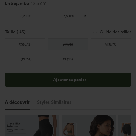
Entrejambe
12,5 cm
12,5 cm
17,5 cm
Taille
(US)
Guide des tailles
XS
(
0/2
)
S
(
4/6
)
M
(
8/10
)
L
(
12/14
)
XL
(
16
)
+ Ajouter au panier
À découvrir
Styles Similaires