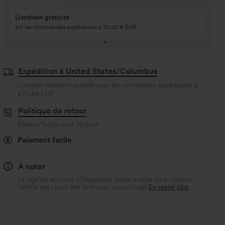
Achetez-en 2, obte
3 achetés, 1 offert
gratuit
Achetez 4 pour 3, achetez 8 pour 6
3 pour 2, 6 pour 4, 9
Expédition à United States/Columbus
Livraison standard gratuite pour les commandes supérieures à
€70,46 EUR
Politique de retour
Retours faciles sous 30 jours
Paiement facile
À noter
Le logo est en cours d’intégration. Selon le style ou la couleur,
l’article reçu peut être livré avec ou sans logo.
En savoir plus