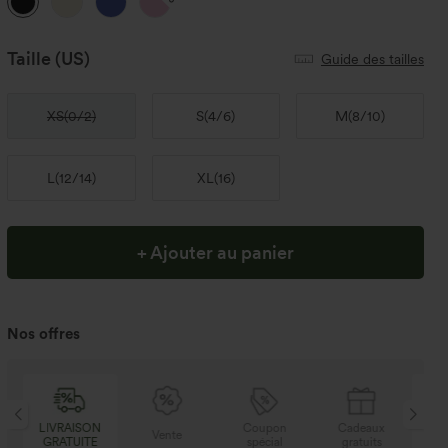
Taille
(US)
Guide des tailles
XS
(
0/2
)
S
(
4/6
)
M
(
8/10
)
L
(
12/14
)
XL
(
16
)
+ Ajouter au panier
Nos offres
N
Coupon
Cadeaux
LIVRAISON
Vente
E
spécial
gratuits
GRATUITE