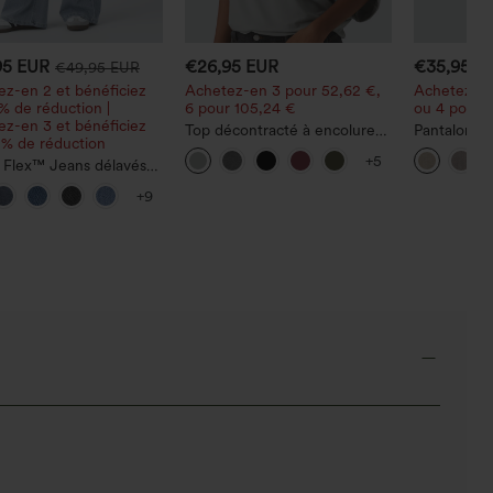
95 EUR
€26,95 EUR
€35,95 E
€49,95 EUR
z-en 2 et bénéficiez
Achetez-en 3 pour 52,62 €,
Achetez-en
% de réduction |
6 pour 105,24 €
ou 4 pour 1
z-en 3 et bénéficiez
Top décontracté à encolure
Pantalon dé
 % de réduction
ronde, manches chauve-
haute à jam
+5
 Flex™ Jeans délavés
souris et coupe ample
lin, avec p
tractés, coupe baggy à
+9
large, taille basse
trique, poches zippées