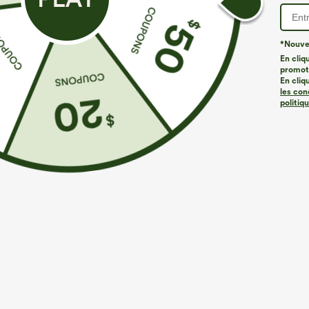
*Nouvea
En cliq
promoti
En cliq
les con
politiq