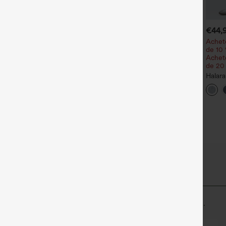
€35,95 EUR
€35,95 EUR
€44,
€40,95 EUR
chetez-en 2 pour 61,54 €
Achetez-en 2, le 3e est offert
Achete
u 4 pour 123,08 €.
de 10 
Pantalon de travail Halara
Achete
ombinaison décontractée
Flex™ DayStretch à taille
de 20
+27
hinée à bretelles réglables,
haute, avec poches et coupe
+14
ronces et jambes larges,
droite
Halara
vec poches — facile comme
décon
out
jambe 
asymé
une douceur incomparable
confort respirant pour un port tout au long de la journée.