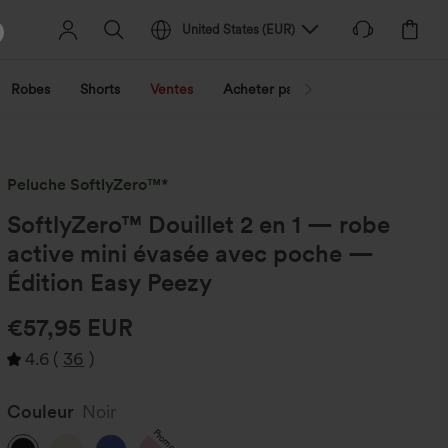
United States
(
EUR
)
Robes
Shorts
Ventes
Acheter par activité
Découvrez 
Peluche SoftlyZero™*
SoftlyZero™ Douillet 2 en 1 — robe
active mini évasée avec poche —
Édition Easy Peezy
€57,95 EUR
4.6
(
36
)
Couleur
Noir
Promo