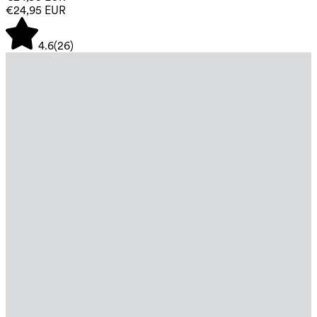
€24,95 EUR
4.6
(
26
)