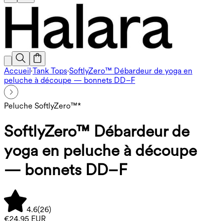
Accueil
·
Tank Tops
·
SoftlyZero™ Débardeur de yoga en
peluche à découpe — bonnets DD–F
Peluche SoftlyZero™*
SoftlyZero™ Débardeur de
yoga en peluche à découpe
— bonnets DD–F
4.6
(
26
)
€24,95 EUR