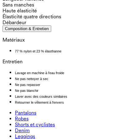
Sans manches
Haute élasticité
Élasticité quatre directions
Débardeur
Composition & Entretien
Matériaux
77 % nylon et 23 % élasthanne
Entretien
Lavage en machine à l'eau froide
Ne pas nettoyer à sec
Ne pas repasser
Ne pas blanchir
Laver avec des couleurs similaires
Retourner le vêtement à l'envers
Pantalons
Pantalons
Robes
Joggeurs
Robes
Shorts et cyclistes
Pantalons de travail
Robes de sport
Shorts et cyclistes
Denim
Pantalons fluides
Robes maxi et midi
Cycliste
Denim
Leggings