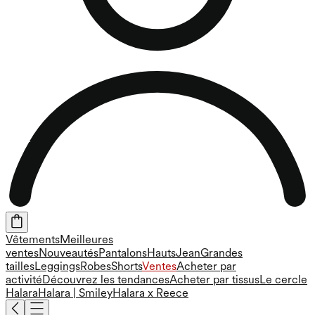
Vêtements
Meilleures
ventes
Nouveautés
Pantalons
Hauts
Jean
Grandes
tailles
Leggings
Robes
Shorts
Ventes
Acheter par
activité
Découvrez les tendances
Acheter par tissus
Le cercle
Halara
Halara | Smiley
Halara x Reece