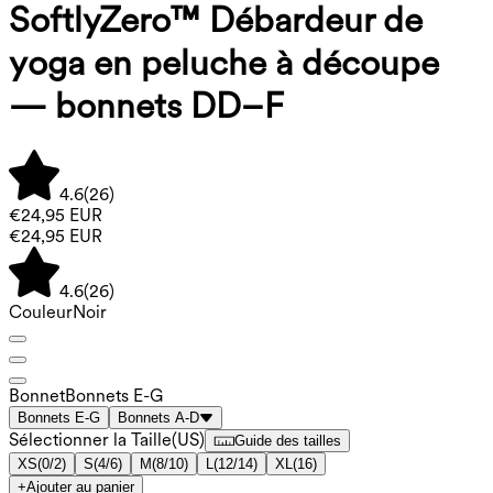
SoftlyZero™ Débardeur de
yoga en peluche à découpe
— bonnets DD–F
4.6
(
26
)
€24,95 EUR
€24,95 EUR
4.6
(
26
)
Couleur
Noir
Bonnet
Bonnets E-G
Bonnets E-G
Bonnets A-D
Sélectionner la Taille
(
US
)
Guide des tailles
XS
(
0/2
)
S
(
4/6
)
M
(
8/10
)
L
(
12/14
)
XL
(
16
)
+
Ajouter au panier