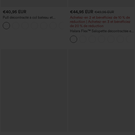
€40,95 EUR
€44,95 EUR
€49,95 EUR
Pull décontracté à col bateau et
Achetez-en 2 et bénéficiez de 10 % de
manches chauve-souris
réduction | Achetez-en 3 et bénéficiez
+1
de 20 % de réduction
Halara Flex™ Salopette décontractée en
denim lavé à encolure en V avec poche