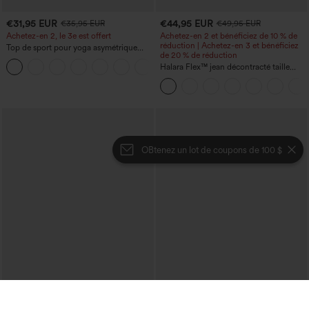
€31,95 EUR
€44,95 EUR
€35,95 EUR
€49,95 EUR
Achetez-en 2, le 3e est offert
Achetez-en 2 et bénéficiez de 10 % de
réduction | Achetez-en 3 et bénéficiez
Top de sport pour yoga asymétrique
de 20 % de réduction
(une épaule) à manches longues avec
+3
ouverture pour le pouce, ourlet arrondi
Halara Flex™ jean décontracté taille
haut-bas, séchage rapide, soutien-gorge
haute, large, avec poches, ourlet
intégré.
retroussé et effet délavé
OBtenez un lot de coupons de 100 $
€31,95 EUR
€26,95 EUR