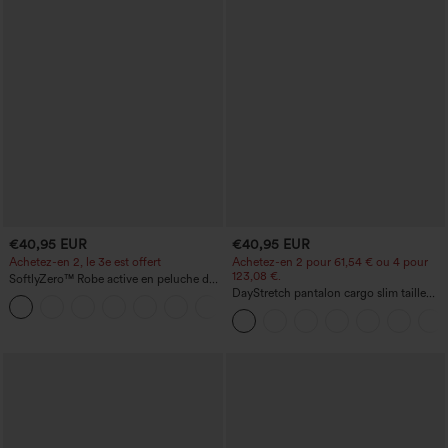
€40,95 EUR
€40,95 EUR
Achetez-en 2, le 3e est offert
Achetez-en 2 pour 61,54 € ou 4 pour
123,08 €.
SoftlyZero™ Robe active en peluche dos
nu — Édition Hyper Facile
DayStretch pantalon cargo slim taille
+29
haute, poches zippées, uni