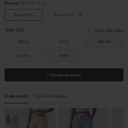
Bonnet
Bonnets A-D
Bonnets A-D
Bonnets E-G
Taille
(US)
Guide des tailles
XS
(
0/2
)
S
(
4/6
)
M
(
8/10
)
L
(
12/14
)
XL
(
16
)
+ Ajouter au panier
À découvrir
Styles Similaires