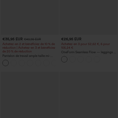
€35,95 EUR
€26,95 EUR
€40,95 EUR
Achetez-en 2 et bénéficiez de 10 % de
Achetez-en 3 pour 52,62 €, 6 pour
réduction | Achetez-en 3 et bénéficiez
105,24 €
de 20 % de réduction
OneForm Seamless Flow — leggings de
Pantalon de travail ample taille mi-
yoga sans coutures, taille mi-haute, effet
haute, coupe « barrel » (jambe en forme
gainant pour le ventre et liftant pour les
+3
de tonneau) avec poches
fesses