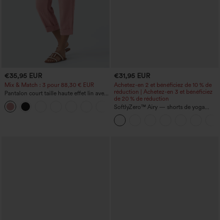
€35,95 EUR
€31,95 EUR
Mix & Match : 3 pour 88,30 € EUR
Achetez-en 2 et bénéficiez de 10 % de
réduction | Achetez-en 3 et bénéficiez
Pantalon court taille haute effet lin avec
de 20 % de réduction
poche zippée
+7
SoftlyZero™ Airy — shorts de yoga
super taille haute 2-en-1 InstantCool
avec poches