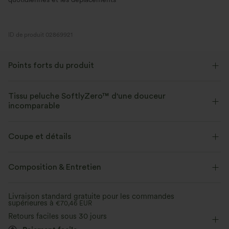
ID de produit 02869921
Points forts du produit
Tissu peluche SoftlyZero™ d'une douceur
incomparable
Douceur incomparable, élasticité quadridirectionnelle et confort
respirant pour un port tout au long de la journée.
Coupe et détails
Toucher ultra doux
Extensible dans les 4 sens
Près du corps
Easy Peezy
Coussinets non-détachables
Composition & Entretien
Col en U
Danse
Mini
Trapèze
Tissu respirant
Évacue l’humidité
Livraison standard gratuite pour les commandes
supérieures à
Sans manches
€70,46 EUR
Haute élasticité
Confort onctueux et ultr
Accès facile Easy Peasy
Retours faciles sous 30 jours
Confectionné en microfibres ul
Élasticité quatre directions
Robe caraco
Design réfléchi pour un accès pratique et
brossé double pour une sensat