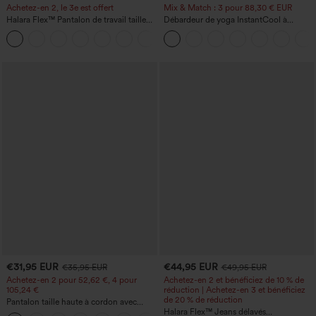
Achetez-en 2, le 3e est offert
Mix & Match : 3 pour 88,30 € EUR
Halara Flex™ Pantalon de travail taille
Débardeur de yoga InstantCool à
haute avec poche latérale arrière et
encolure en U et ourlet arrondi –
+13
légère coupe évasée
UPF50+
€31,95 EUR
€44,95 EUR
€35,95 EUR
€49,95 EUR
Achetez-en 2 pour 52,62 €, 4 pour
Achetez-en 2 et bénéficiez de 10 % de
105,24 €
réduction | Achetez-en 3 et bénéficiez
de 20 % de réduction
Pantalon taille haute à cordon avec
poches, jambe large et coupe ample,
Halara Flex™ Jeans délavés