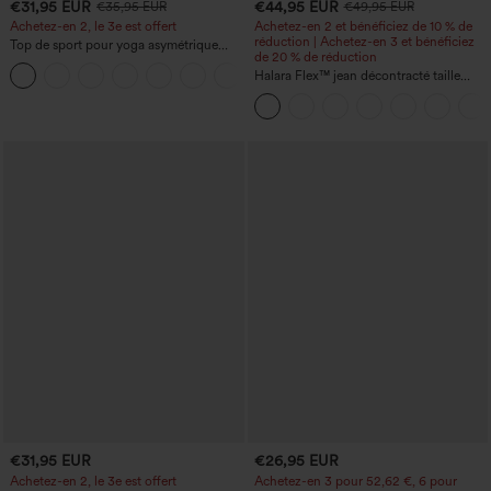
€31,95 EUR
€44,95 EUR
€35,95 EUR
€49,95 EUR
Achetez-en 2, le 3e est offert
Achetez-en 2 et bénéficiez de 10 % de
réduction | Achetez-en 3 et bénéficiez
Top de sport pour yoga asymétrique
de 20 % de réduction
(une épaule) à manches longues avec
+3
ouverture pour le pouce, ourlet arrondi
Halara Flex™ jean décontracté taille
haut-bas, séchage rapide, soutien-gorge
haute, large, avec poches, ourlet
intégré.
retroussé et effet délavé
€31,95 EUR
€26,95 EUR
Achetez-en 2, le 3e est offert
Achetez-en 3 pour 52,62 €, 6 pour