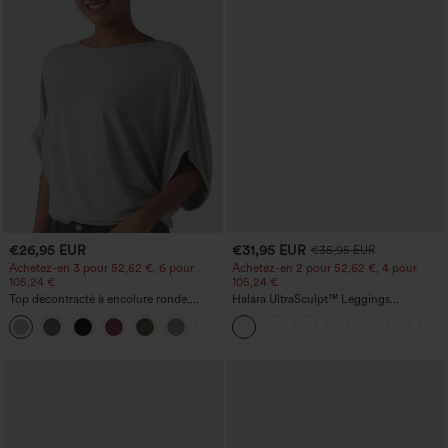
€26,95 EUR
€31,95 EUR
€35,95 EUR
Achetez-en 3 pour 52,62 €, 6 pour
Achetez-en 2 pour 52,62 €, 4 pour
105,24 €
105,24 €
Top décontracté à encolure ronde,
Halara UltraSculpt™ Leggings
manches chauve-souris et coupe ample
d'entraînement sculptants taille haute,
+1
effet ventre plat, avec poche