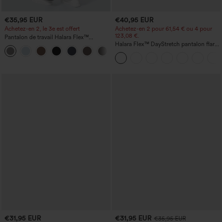
€35,95 EUR
€40,95 EUR
Achetez-en 2, le 3e est offert
Achetez-en 2 pour 61,54 € ou 4 pour
123,08 €.
Pantalon de travail Halara Flex™
DayStretch à taille haute, avec poches et
Halara Flex™ DayStretch pantalon flare
+23
coupe droite
de travail, taille mi-haute, poche latérale
zippée
€31,95 EUR
€31,95 EUR
€35,95 EUR