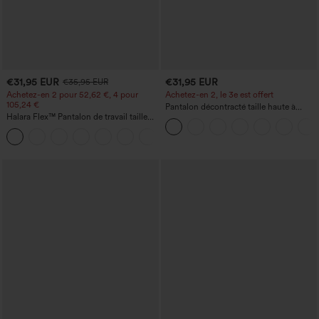
€31,95 EUR
€31,95 EUR
€35,95 EUR
Achetez-en 2 pour 52,62 €, 4 pour
Achetez-en 2, le 3e est offert
105,24 €
Pantalon décontracté taille haute à
Halara Flex™ Pantalon de travail taille
cordon, coupe large en mélange de lin,
haute sculptant la silhouette, gainant la
avec poches
+10
taille, avec poches, jambe large en
micro-gaufre