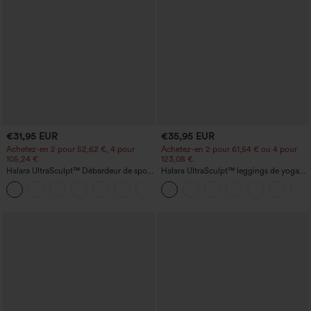
€31,95 EUR
€35,95 EUR
Achetez-en 2 pour 52,62 €, 4 pour
Achetez-en 2 pour 61,54 € ou 4 pour
105,24 €
123,08 €.
Halara UltraSculpt™ Débardeur de sport
Halara UltraSculpt™ leggings de yoga
à col rond et ourlet arrondi
taille haute, gainants avec contrôle du
+11
ventre, coupe bootcut, à poches