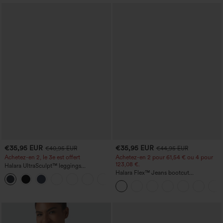
€35,95 EUR
€35,95 EUR
€40,95 EUR
€44,95 EUR
Achetez-en 2, le 3e est offert
Achetez-en 2 pour 61,54 € ou 4 pour
123,08 €.
Halara UltraSculpt™ leggings
d'entraînement taille haute — fronces
Halara Flex™ Jeans bootcut
+11
liftantes pour le fessier, maintien gainant
décontractés taille haute, effet délavé,
du ventre et poche
avec poches