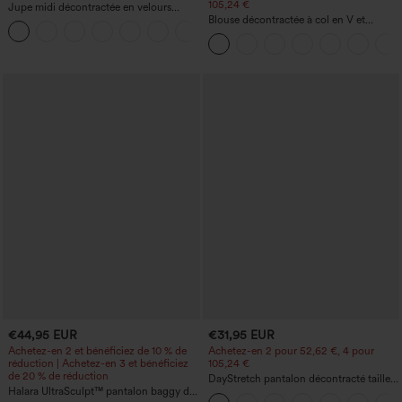
105,24 €
Jupe midi décontractée en velours
côtelé, taille mi-haute, poches avant
Blouse décontractée à col en V et
+1
latérales à rabat
manches courtes bouffantes
€44,95 EUR
€31,95 EUR
Achetez-en 2 et bénéficiez de 10 % de
Achetez-en 2 pour 52,62 €, 4 pour
réduction | Achetez-en 3 et bénéficiez
105,24 €
de 20 % de réduction
DayStretch pantalon décontracté taille
Halara UltraSculpt™ pantalon baggy de
haute à jambe en forme de tonneau