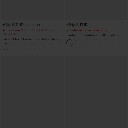
€31,95 EUR
€31,95 EUR
€35,95 EUR
Achetez-en 2 pour 52,62 €, 4 pour
Achetez-en 2, le 3e est offert
105,24 €
Pantalon décontracté taille haute à
Halara Flex™ Pantalon de travail taille
cordon, coupe large en mélange de lin,
haute sculptant la silhouette, gainant la
avec poches
+10
taille, avec poches, jambe large en
micro-gaufre