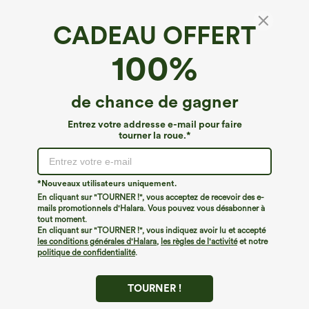
CADEAU OFFERT
Peluche SoftlyZero™*
100%
SoftlyZero™ — bonnets moulés en peluche,
robe de danse/active à maintien léger —
édition Easy Peezy — bonnets A–D
4.6
(
67
)
de chance de gagner
€53,95 EUR
Entrez votre addresse e-mail pour faire
tourner la roue.*
*Nouveaux utilisateurs uniquement.
En cliquant sur "TOURNER !", vous acceptez de recevoir des e-
mails promotionnels d'Halara. Vous pouvez vous désabonner à
tout moment.
En cliquant sur "TOURNER !", vous indiquez avoir lu et accepté
les conditions générales d'Halara
,
les règles de l'activité
et notre
politique de confidentialité
.
TOURNER !