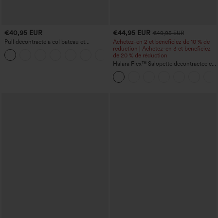
€40,95 EUR
€44,95 EUR
€49,95 EUR
Pull décontracté à col bateau et
Achetez-en 2 et bénéficiez de 10 % de
manches chauve-souris
réduction | Achetez-en 3 et bénéficiez
+1
de 20 % de réduction
Halara Flex™ Salopette décontractée en
denim lavé à encolure en V avec poche