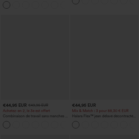
yoga taille haute à effet gainant pour le
avec poches
ventre, à rayures color block, avec
poches
€44,95 EUR
€44,95 EUR
€49,95 EUR
Achetez-en 2, le 3e est offert
Mix & Match : 3 pour 88,30 € EUR
Combinaison de travail sans manches à
Halara Flex™ jean délavé décontracté
encolure bateau, côtés noués, toucher
taille haute à poches, coupe baggy à
+8
frais, rayée, avec poches — Édition Easy
jambe large
Peezy