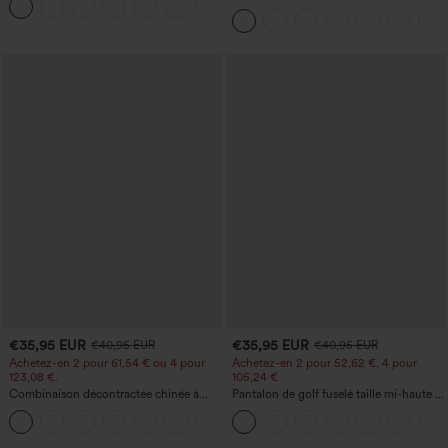
+15
style décontracté, effet lin
décontractés, coupe baggy à jambe
large, taille basse asymétrique, poches
zippées
€35,95 EUR
€35,95 EUR
€40,95 EUR
€40,95 EUR
Achetez-en 2 pour 61,54 € ou 4 pour
Achetez-en 2 pour 52,62 €, 4 pour
123,08 €.
105,24 €
Combinaison décontractée chinée à
Pantalon de golf fuselé taille mi-haute à
bretelles réglables, fronces et jambes
cordon, ourlet incurvé, séchage rapide,
+10
larges, avec poches — facile comme
avec poches — UPF40+
tout