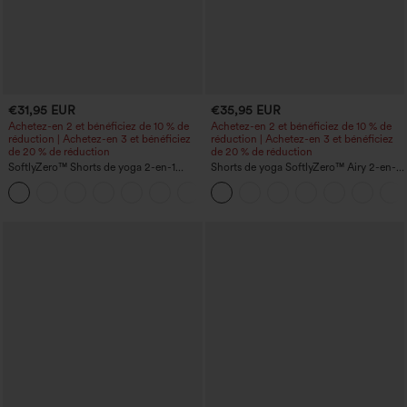
€31,95 EUR
€35,95 EUR
Achetez-en 2 et bénéficiez de 10 % de
Achetez-en 2 et bénéficiez de 10 % de
réduction | Achetez-en 3 et bénéficiez
réduction | Achetez-en 3 et bénéficiez
de 20 % de réduction
de 20 % de réduction
SoftlyZero™ Shorts de yoga 2-en-1
Shorts de yoga SoftlyZero™ Airy 2-en-1
InstantCool, super taille haute, aérés, 5''
InstantCool, super taille haute, 7" avec
+20
avec poches — longueur allongée
poches