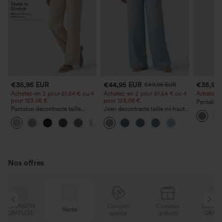
€35,95 EUR
€44,95 EUR
€35,95
€49,95 EUR
Achetez-en 2 pour 61,54 € ou 4
Achetez-en 2 pour 61,54 € ou 4
Achetez-en
pour 123,08 €.
pour 123,08 €.
Pantalon 
Pantalon décontracté taille
Jean décontracté taille mi‑haute,
DayStretch
haute à jambe droite, effet lin,
à cordon de serrage, avec
poches et
+5
avec poches
poches
Nos offres
N
Coupon
Cadeaux
LIVRAISON
Vente
E
spécial
gratuits
GRATUITE