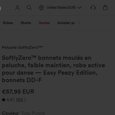
United States
(
EUR
)
Robes
Shorts
Ventes
Acheter par activité
Découvrez 
Peluche SoftlyZero™*
SoftlyZero™ bonnets moulés en
peluche, faible maintien, robe active
pour danse — Easy Peezy Edition,
bonnets DD-F
€57,95 EUR
4.8
(
196
)
Couleur
Tulip Purple