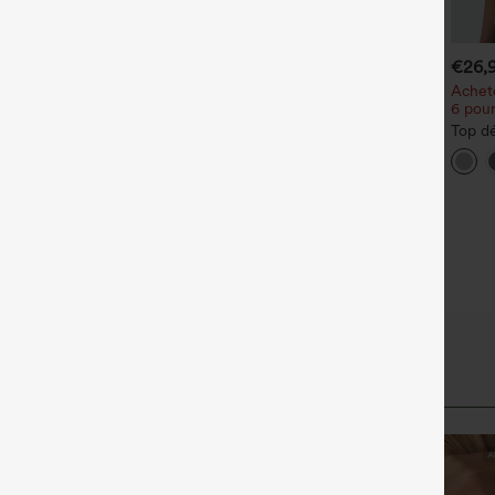
€44,95 EUR
€35,95 EUR
€26,
€49,95 EUR
chetez-en 2 pour 61,54 €
Achetez-en 2, le 3e est offert
Achet
u 4 pour 123,08 €.
6 pou
Pantalon de travail Halara
ean décontracté taille
Flex™ DayStretch à taille
Top dé
+27
i‑haute, à cordon de
haute, avec poches et coupe
ronde
errage, avec poches
droite
souris