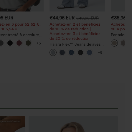
95 EUR
€44,95 EUR
€35,95 E
€49,95 EUR
ez-en 3 pour 52,62 €,
Achetez-en 2 et bénéficiez
Achetez-en
r 105,24 €
de 10 % de réduction |
ou 4 pour 1
Achetez-en 3 et bénéficiez
contracté à encolure
Pantalon dé
de 20 % de réduction
, manches chauve-
haute à jam
+5
 et coupe ample
Halara Flex™ Jeans délavés
lin, avec p
décontractés, coupe baggy à
+9
jambe large, taille basse
asymétrique, poches zippées