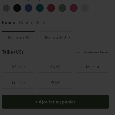
Bonnet
Bonnets E-G
Bonnets E-G
Bonnets A-D
Taille
(US)
Guide des tailles
XS
(
0/2
)
S
(
4/6
)
M
(
8/10
)
L
(
12/14
)
XL
(
16
)
+ Ajouter au panier