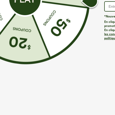
*Nouvea
En cliq
promoti
En cliq
les con
politiq