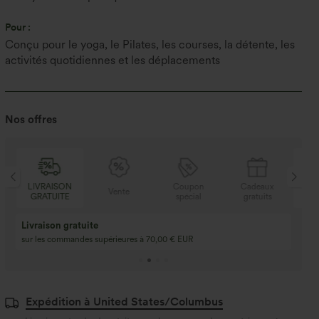
Pour :
Conçu pour le yoga, le Pilates, les courses, la détente, les
activités quotidiennes et les déplacements
Nos offres
LIVRAISON
Coupon
Cadeaux
LI
Vente
GRATUITE
spécial
gratuits
GR
Livraison gratuite
sur les commandes supérieures à 70,00 € EUR
Expédition à United States/Columbus