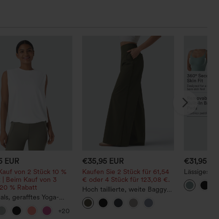
5 EUR
€35,95 EUR
€31,95 E
Kauf von 2 Stück 10 %
Kaufen Sie 2 Stück für 61,54
Lässiges Ta
 | Beim Kauf von 3
€ oder 4 Stück für 123,08 €.
Rundhalsau
 20 % Rabatt
integrierte
Hoch taillierte, weite Baggy-
Körbcheng
ls, gerafftes Yoga-
Hosen im Casual-Stil mit
op mit Cool-Touch-
Taschen
+20
t – UPF50+