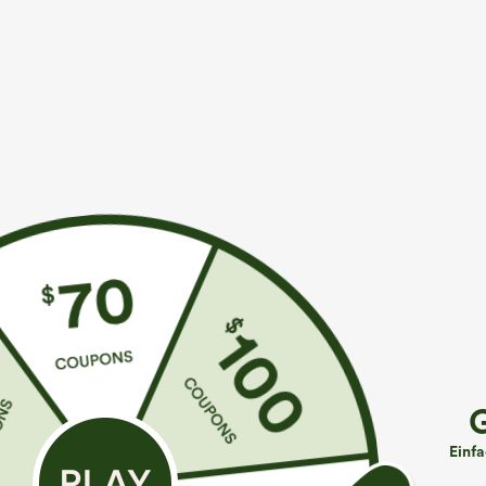
Mehr zum Verlieben
€35,95 EUR
€31,95 EUR
€40,95 EUR
€35,95 EUR
Kaufen Sie 2 Stück für 61,54
Kaufen Sie 2 Stück für 52,62
B
€ oder 4 Stück für 123,08 €.
€ oder 4 Stück für 105,24 €.
R
S
Jumpsuit mit verstellbaren
Hochtaillierte Hose mit
Trägern, gerafftem Detail,
Kordelzug und Taschen,
L
+14
+19
Einf
weitem Bein und meliertem
weitem Bein, lässig und
A
Stoff, lässig, mit Taschen -
locker in Leinenoptik
p