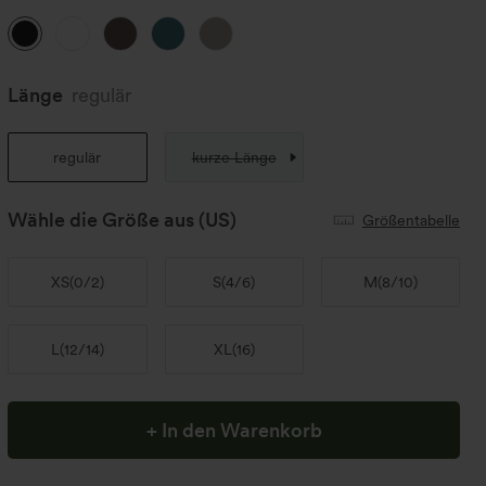
Länge
regulär
regulär
kurze Länge
Wähle die Größe aus
(US)
Größentabelle
XS
(
0/2
)
S
(
4/6
)
M
(
8/10
)
L
(
12/14
)
XL
(
16
)
+ In den Warenkorb