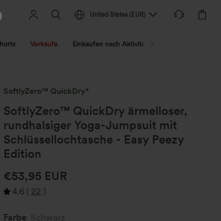
United States
(
EUR
)
horts
Verkäufe
Einkaufen nach Aktivität
Nach Trend shopp
SoftlyZero™ QuickDry*
SoftlyZero™ QuickDry ärmelloser,
rundhalsiger Yoga-Jumpsuit mit
Schlüssellochtasche - Easy Peezy
Edition
€53,95 EUR
4.6
(
22
)
Farbe
Schwarz