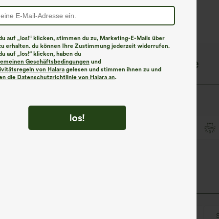
eitem Bein, fließendem
- UPF40+
affelmuster
u auf „los!“ klicken, stimmen du zu, Marketing-E-Mails über
zu erhalten. du können Ihre Zustimmung jederzeit widerrufen.
u auf „los!“ klicken, haben du
SoftlyZero™ QuickDry-Gewebe
lgemeinen Geschäftsbedingungen
und
ivitätsregeln von Halara
gelesen und stimmen ihnen zu und
n die Datenschutzrichtlinie von Halara an
.
 der Sie bei jedem Training kühl und komfortabel hält.
los!
schnelltrocknend
Weich und glänzend
Rücken mit Tropfenöffnung
Rundhalsausschnitt