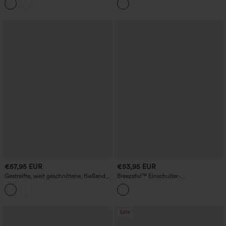
ausgestelltem Bein und Taschen – Easy
Peezy Edition
€57,95 EUR
€53,95 EUR
Gestreifte, weit geschnittene, fließende
Breezeful™ Einschulter-
Overalls im lässigen Stil in Leinenoptik,
Schnelltrocknender Jumpsuit mit
mit Taschen
Taschen
Sale