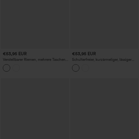
€53,95 EUR
€53,95 EUR
Verstellbarer Riemen, mehrere Taschen,
Schulterfreier, kurzärmeliger, lässiger
gerader Bein-Cord-Freizeitoverall
Jumpsuit mit integriertem BH und
Taschen – Easy-Peezy-Edition