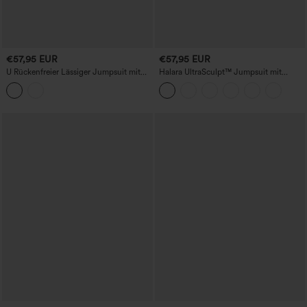
€57,95 EUR
€57,95 EUR
U Rückenfreier Lässiger Jumpsuit mit
Halara UltraSculpt™ Jumpsuit mit
Taschen-Easy Peezy Edition
überkreuzten Trägern, rückenfrei,
bauchformend, po-hebend, mit
Raffung, nicht abnehmbarem Polster —
Workout-Jumpsuit mit Flare-Bein und
Taschen — Easy Peezy