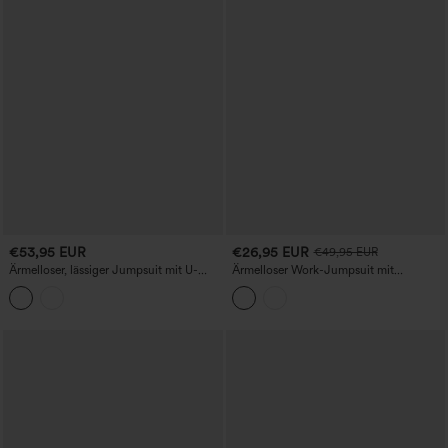
€53,95 EUR
€26,95 EUR
€49,95 EUR
Ärmelloser, lässiger Jumpsuit mit U-
Ärmelloser Work-Jumpsuit mit
Ausschnitt, Kordelzug, Raffung und
Stehkragen (Mock-neck),
Taschen.
Reißverschluss, weitem Bein und
Taschen