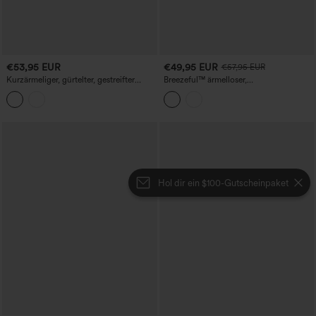
€53,95 EUR
€49,95 EUR
€57,95 EUR
Kurzärmeliger, gürtelter, gestreifter
Breezeful™ ärmelloser,
Jumpsuit im Hemd-Design aus Cool-
schnelltrocknender Jumpsuit mit
Touch-Gewebe mit Taschen -
Taschen – Easy-Peezy-Edition
Kinderleicht-Edition
Hol dir ein $100-Gutscheinpaket