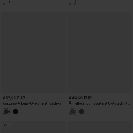
unsichtbarem Reißverschluss, Streifen
und Waffelstruktur – lässig, mit
Taschen, kinderleicht
€57,95 EUR
€49,95 EUR
Kurzarm-Arbeits-Overall mit Taschen –
Ärmelloser Jumpsuit mit U-Ausschnitt,
Easy Pezzy Edition
Kordelzug, meliertem Stoff, lässigem,
weitem Schnitt und Taschen – Easy
Peezy
Sale