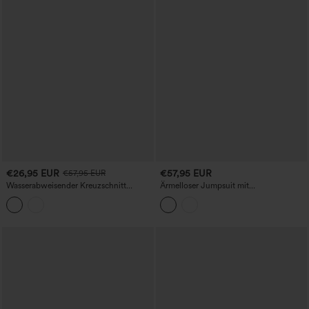
€26,95 EUR
€57,95 EUR
€57,95 EUR
Wasserabweisender Kreuzschnitt
Ärmelloser Jumpsuit mit
Rückenfreier Cargojumpsuit mit
kontrastierender Spitze für
Seitentaschen und Ripstop-Gewebe für
Brautjungfern und Hochzeitsgäste mit
Wanderungen
Taschen – Kinderleicht