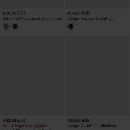
€66,95 EUR
€62,95 EUR
Halara Flex™ Langärmeliger Jumpsuit
Lässiger Kapuzen-Overall mit
aus gewaschenem Denim mit
Kordelzug, langen Ärmeln und Taschen
Kordelzug, weitem Bein und Taschen -
Easy Peezy Edition
€62,95 EUR
€62,95 EUR
Zeitlich begrenztes Angebot
Lässiger Overall mit halbhohem
Reißverschluss, langen Ärmeln, weitem