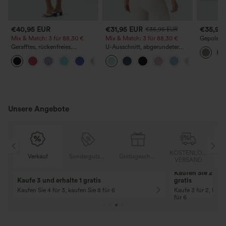
€40,95 EUR
€31,95 EUR
€35,95
€35,95 EUR
Mix & Match: 3 für 88,30 €
Mix & Match: 3 für 88,30 €
Gepolster
mit Tasch
Gerafftes, rückenfreies,
U-Ausschnitt, abgerundeter
Edition
figurbetontes Midi-Freizeitkleid
Saum, InstantCool Yoga-
+7
mit Schlitz und Schnürung
Trägertop – UPF50+
Unsere Angebote
KOSTENLOSER
Sondergutschein
Gratisgeschenke
Verkauf
VERSAND
10% Rabatt
12% Rabatt
Ab einem Bestellwert von 107,00 €!
Ab einem Bestellwe
Code: Aug2026
Code: Aug2026