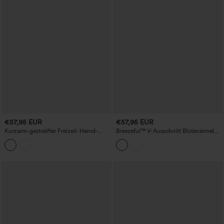
€57,95 EUR
€57,95 EUR
Kurzarm-gestreifter Freizeit-Hemd-
Breezeful™ V-Ausschnitt Blütenärmel
Overall mit Taschen - Easy Peezy
Tasche Weites Bein Fließender Schnell
Edition
Trocknender Arbeits-Jumpsuit