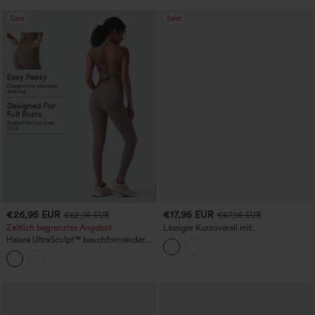
Sale
Sale
€26,95 EUR
€17,95 EUR
€62,95 EUR
€57,95 EUR
Zeitlich begrenztes Angebot
Lässiger Kurzoverall mit
Rundhalsausschnitt, Kurzärmeln,
Halara UltraSculpt™ bauchformender
gedrehtem Rückenteil, Kordelzug,
Trainings-Jumpsuit mit Taschen – Easy
abgerundetem Saum und Taschen -
Peezy Edition – D/DD/DDD/F-Cups
Easy Peezy