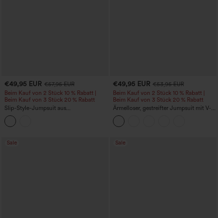
€49,95 EUR
€49,95 EUR
€57,95 EUR
€53,95 EUR
Beim Kauf von 2 Stück 10 % Rabatt |
Beim Kauf von 2 Stück 10 % Rabatt |
Beim Kauf von 3 Stück 20 % Rabatt
Beim Kauf von 3 Stück 20 % Rabatt
Slip-Style-Jumpsuit aus
Ärmelloser, gestreifter Jumpsuit mit V-
leopardgemustertem Mesh, gerafft, mit
Ausschnitt, integriertem BH und
Knoten vorn, lässig und weit
Taschen - Easy Peezy Edition
geschnitten, mit Taschen
Sale
Sale