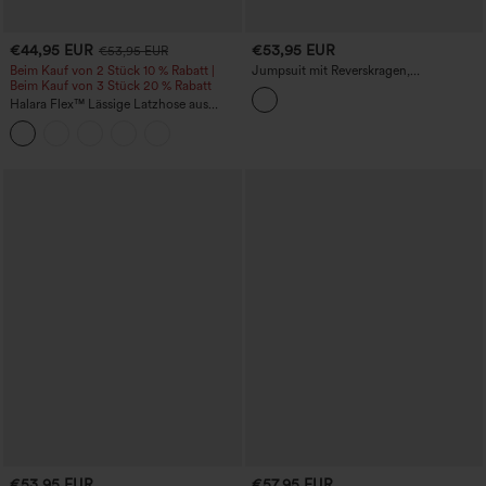
€44,95 EUR
€53,95 EUR
€53,95 EUR
Beim Kauf von 2 Stück 10 % Rabatt |
Jumpsuit mit Reverskragen,
Beim Kauf von 3 Stück 20 % Rabatt
Reißverschluss, langen Ärmeln und
Taschen – Easy Peezy
Halara Flex™ Lässige Latzhose aus
gewaschenem Denim mit
quadratischem Ausschnitt und Taschen
€53,95 EUR
€57,95 EUR