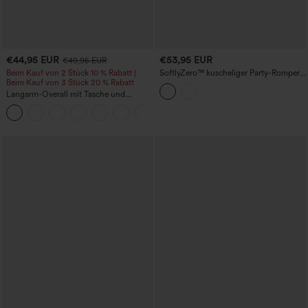
€44,95 EUR
€53,95 EUR
€49,95 EUR
Beim Kauf von 2 Stück 10 % Rabatt |
SoftlyZero™ kuscheliger Party-Romper
Beim Kauf von 3 Stück 20 % Rabatt
mit U-Boot-Ausschnitt, integriertem BH,
kontrastierendem Mesh, kurzen Ärmeln
Langarm-Overall mit Tasche und
und Taschen – Easy-Peezy-Edition
weitem Bein – Kinderleicht