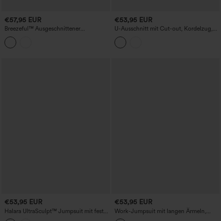
€57,95 EUR
€53,95 EUR
Breezeful™ Ausgeschnittener
U-Ausschnitt mit Cut-out, Kordelzug,
Schnelltrocknender Yoga-Einteiler mit
Bauchkontrolle, gestreifter Yoga-
Taschen-Easy Peezy Edition
Jumpsuit mit Taschen – Easy Peezy
Edition
€53,95 EUR
€53,95 EUR
Halara UltraSculpt™ Jumpsuit mit fest
Work-Jumpsuit mit langen Ärmeln,
eingearbeitetem Polster, Bauchkontrolle,
Kordelzug, weitem Bein und Taschen