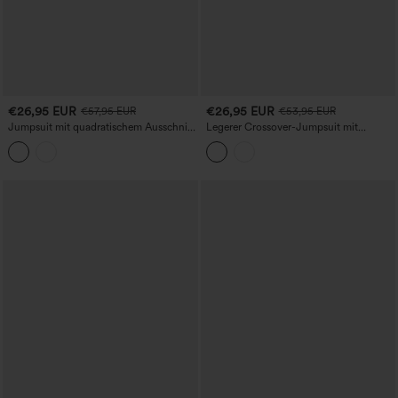
€26,95 EUR
€26,95 EUR
€57,95 EUR
€53,95 EUR
Jumpsuit mit quadratischem Ausschnitt,
Legerer Crossover-Jumpsuit mit
verstellbaren Trägern, ärmellos, mit
Taschen – Easy Peezy Edition
Gürtel, gestreift, lässig, mit
leinenähnlichem Griff und Taschen –
kinderleicht