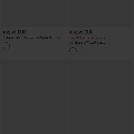
€62,95 EUR
€62,95 EUR
Halara Flex™ Kurzarm-Jeans-Utility-
Kaufe 1, erhalte 1 gratis
Jumpsuit mit Waschung und Taschen
SoftlyZero™ Luftiger
Krawattentaschen-Jumpsuit mit
Kühleffekt-UPF50+