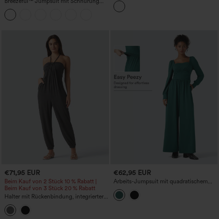
Breezeful™ Jumpsuit mit Schnürung
Bein und Taschen - Easy-Peezy-Edition
und Tasche, schnelltrocknend und
lässig.
€71,95 EUR
€62,95 EUR
Beim Kauf von 2 Stück 10 % Rabatt |
Arbeits-Jumpsuit mit quadratischem
Beim Kauf von 3 Stück 20 % Rabatt
Ausschnitt, langen Ärmeln und Taschen
- Easy-Peezy-Edition
Halter mit Rückenbindung, integrierter
BH – Resort-Jumpsuit mit schmal
zulaufenden Beinen und Taschen