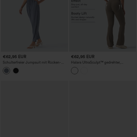
€62,95 EUR
€62,95 EUR
Schulterfreier Jumpsuit mit Rücken-
Halara UltraSculpt™ gedrehter,
Reißverschluss und Taschen - Ganz
rückenfreier Bootcut-Trainings-
Entspannt
Jumpsuit mit Bauchformung,
pohebendem Effekt und Taschen –
Easy-Peezy-Edition