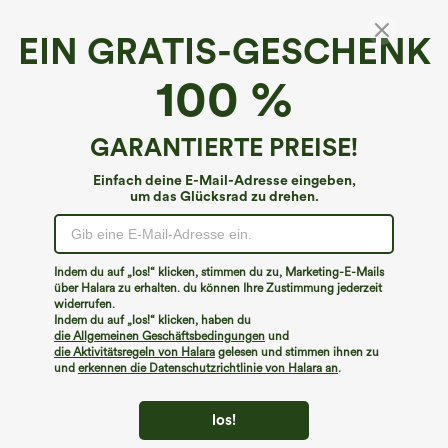
EIN GRATIS-GESCHENK
SoftlyZero™ QuickDry*
100 %
SoftlyZero™ QuickDry SoCinched
Bauchkontroll 2-in-1 Taschen Yoga Jumpsuit
4.5
(
20
)
GARANTIERTE PREISE!
€49,95 EUR
Einfach deine E-Mail-Adresse eingeben,
um das Glücksrad zu drehen.
Indem du auf „los!“ klicken, stimmen du zu, Marketing-E-Mails
über Halara zu erhalten. du können Ihre Zustimmung jederzeit
widerrufen.
Indem du auf „los!“ klicken, haben du
die Allgemeinen Geschäftsbedingungen
und
die Aktivitätsregeln von Halara
gelesen und stimmen ihnen zu
und
erkennen die Datenschutzrichtlinie von Halara an
.
los!