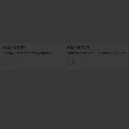
€53,95 EUR
€53,95 EUR
Lässige Latzhosen mit gerippten
Knitterresistenter Jumpsuit mit U-Boot-
Taschen
Ausschnitt, ärmellos, mit seitlicher
Bindung und Taschen – Kinderleicht