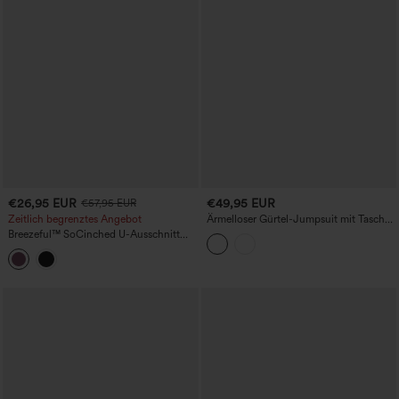
€26,95 EUR
€49,95 EUR
€57,95 EUR
Zeitlich begrenztes Angebot
Ärmelloser Gürtel-Jumpsuit mit Taschen
und schmaler Passform für die Arbeit
Breezeful™ SoCinched U-Ausschnitt
Ausgeschnittenes Bauchkontroll-
Taschen-Schnell-Trocknender Yoga-
Einteiler