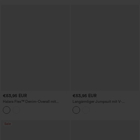
€53,95 EUR
€53,95 EUR
Halara Flex™ Denim-Overall mit
Langärmliger Jumpsuit mit V-
Kordelzug, geradem Bein und Taschen
Ausschnitt, Puff-Ärmeln, Gürtel, weitem
Bein und Taschen
Sale