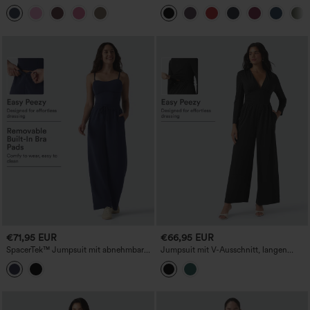
Bootcut-Trainingsjumpsuit mit Taschen
Workout-Jumpsuit, bauchformend und
- Easy Peezy Edition
po-hebend, mit Taschen
€71,95 EUR
€66,95 EUR
SpacerTek™ Jumpsuit mit abnehmbaren
Jumpsuit mit V-Ausschnitt, langen
Trägern, Kordelzug, integriertem BH
Ärmeln, Raffung und Taschen - Easy
und Taschen – Easy Peezy
Peezy Edition