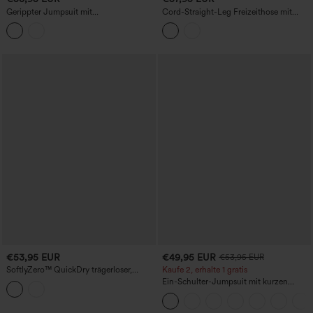
Gerippter Jumpsuit mit
Cord-Straight-Leg Freizeithose mit
Rundhalsausschnitt, langen Ärmeln,
Taschen
Korsett-Detail und Taschen - Easy Peezy
Edition
€53,95 EUR
€49,95 EUR
€53,95 EUR
SoftlyZero™ QuickDry trägerloser,
Kaufe 2, erhalte 1 gratis
lässiger Jumpsuit mit seitlichen Streifen
Ein-Schulter-Jumpsuit mit kurzen
und Taschen – kinderleicht
Ärmeln, Schlitzsaum und Taschen –
kinderleicht