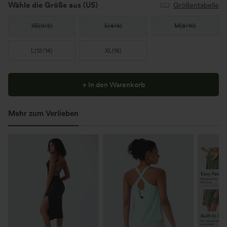
Wähle die Größe aus
(US)
Größentabelle
XS
(
0/2
)
S
(
4/6
)
M
(
8/10
)
L
(
12/14
)
XL
(
16
)
+ In den Warenkorb
Mehr zum Verlieben