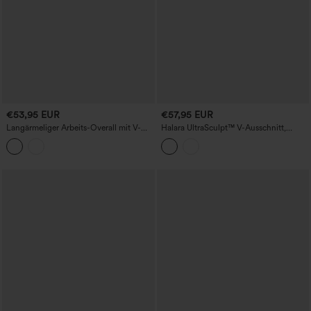
€53,95 EUR
€57,95 EUR
Langärmeliger Arbeits-Overall mit V-
Halara UltraSculpt™ V-Ausschnitt,
Ausschnitt, Reißverschluss und Taschen
bauchformender und po-hebender
– Easy Peezy
Workout-Jumpsuit mit Taschen – Easy
Peezy Edition