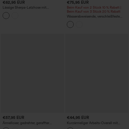
€62,95 EUR
€75,95 EUR
Lässige Sherpa-Latzhose mit
Beim Kauf von 2 Stück 10 % Rabatt |
verstellbaren Trägern und Taschen
Beim Kauf von 3 Stück 20 % Rabatt
Wasserabweisende, verschleißfeste
Reißverschlusstaschen Camping-
Latzhose
€57,95 EUR
€44,95 EUR
Ärmelloser, gedrehter, geraffter
Kurzärmeliger Arbeits-Overall mit
Jumpsuit mit integriertem BH,
Schalkragen, Gürtel und Taschen.