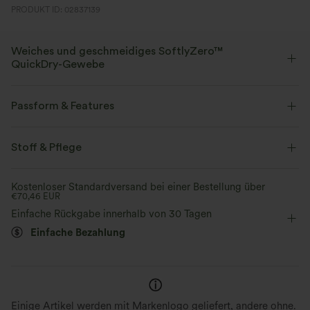
PRODUKT ID: 02837139
Weiches und geschmeidiges SoftlyZero™
QuickDry-Gewebe
Dehnbarer, atmungsaktiver und schnelltrocknender Stoff, der Sie bei
jedem Training kühl und komfortabel hält.
Passform & Features
Vier-Wege-Stretch
Atmungsaktiv
Innenshorts
eingenähter BH
versteckte Taschen
Stoff & Pflege
gedrehter Rücken
Neckholder
atmungsaktives Mesh
schnelltrocknend
Weich und glänzend
Kostenloser Standardversand bei einer Bestellung über
€70,46 EUR
Yoga & Pilates
12,5 cm
gerades Bein
ärmellos
Feuchtigkeitsableitend
Einfache Rückgabe innerhalb von 30 Tagen
Mittlere Dehnung
Vier-Wege-Stretch
Einteiler
Einfache Bezahlung
Einige Artikel werden mit Markenlogo geliefert, andere ohne.