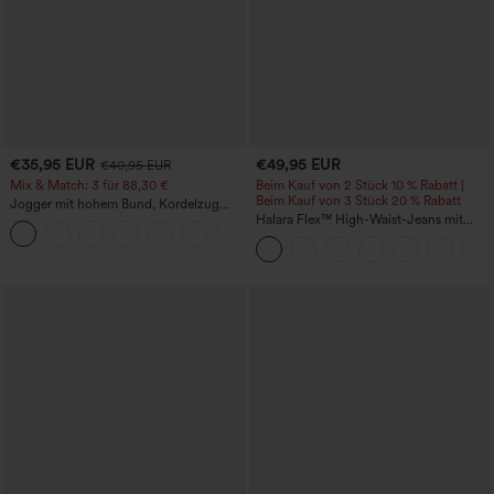
€35,95 EUR
€49,95 EUR
€40,95 EUR
Mix & Match: 3 für 88,30 €
Beim Kauf von 2 Stück 10 % Rabatt |
Beim Kauf von 3 Stück 20 % Rabatt
Jogger mit hohem Bund, Kordelzug
und Raffung, schmal zulaufend,
Halara Flex™ High-Waist-Jeans mit
schnelltrocknend mit kühlendem Griff,
Bauchkontrolle, weitem Bein und
mit Taschen - UPF40+
Taschen