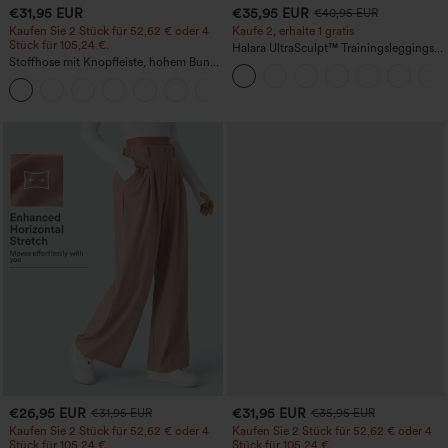
€31,95 EUR
€35,95 EUR
€40,95 EUR
Kaufen Sie 2 Stück für 52,62 € oder 4
Kaufe 2, erhalte 1 gratis
Stück für 105,24 €.
Halara UltraSculpt™ Trainingsleggings
Stoffhose mit Knopfleiste, hohem Bund,
mit hohem Bund – raffende Push-up-
mehreren Taschen und geradem Bein
Po-Form, Bauchkontrolle, Taschen und
+23
formende Passform
€26,95 EUR
€31,95 EUR
€31,95 EUR
€35,95 EUR
Kaufen Sie 2 Stück für 52,62 € oder 4
Kaufen Sie 2 Stück für 52,62 € oder 4
Stück für 105,24 €.
Stück für 105,24 €.