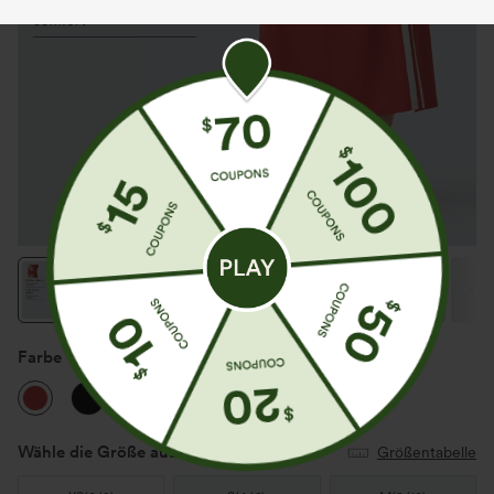
Farbe
Valiant Poppy
Wähle die Größe aus
(US)
Größentabelle