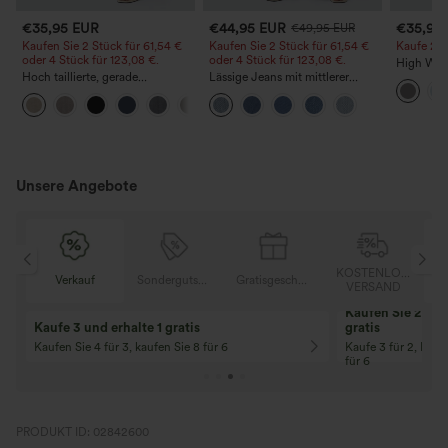
€35,95 EUR
€44,95 EUR
€35,95
€49,95 EUR
Kaufen Sie 2 Stück für 61,54 €
Kaufen Sie 2 Stück für 61,54 €
Kaufe 2, e
oder 4 Stück für 123,08 €.
oder 4 Stück für 123,08 €.
High Wais
Hoch taillierte, gerade
Lässige Jeans mit mittlerer
Straight 
geschnittene, legere Leinen-
Bundhöhe, Kordelzug und
+5
Optik-Hose mit Taschen
Taschen
Unsere Angebote
KOSTENLOSER
Sondergutschein
Gratisgeschenke
Verkauf
VERSAND
10% Rabatt
12% Rabatt
Ab einem Bestellwert von 107,00 €!
Ab einem Bestellwe
Code: Aug2026
Code: Aug2026
PRODUKT ID: 02842600