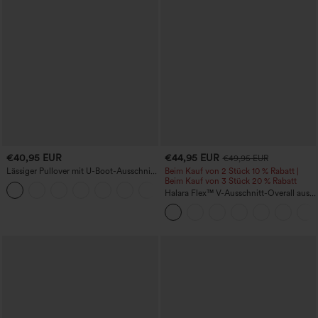
€40,95 EUR
€44,95 EUR
€49,95 EUR
Lässiger Pullover mit U-Boot-Ausschnitt
Beim Kauf von 2 Stück 10 % Rabatt |
und Fledermausärmeln.
Beim Kauf von 3 Stück 20 % Rabatt
+1
Halara Flex™ V-Ausschnitt-Overall aus
gewaschenem Denim mit Taschen –
lässig