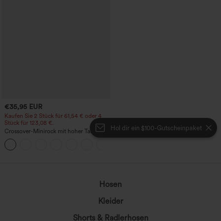
€35,95 EUR
Kaufen Sie 2 Stück für 61,54 € oder 4
Stück für 123,08 €.
Hol dir ein $100-Gutscheinpaket
Crossover-Minirock mit hoher Taille, 2-
in-1, Fransen-Saum und figurbetontem
Schnitt in Wildlederoptik für Partys
Hosen
Kleider
Shorts & Radlerhosen