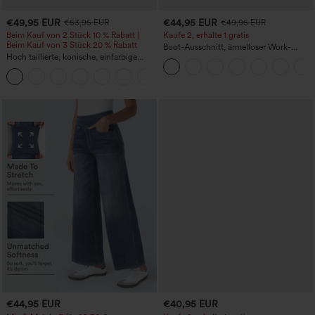
€49,95 EUR
€44,95 EUR
€53,95 EUR
€49,95 EUR
Beim Kauf von 2 Stück 10 % Rabatt |
Kaufe 2, erhalte 1 gratis
Beim Kauf von 3 Stück 20 % Rabatt
Boot-Ausschnitt, ärmelloser Work-
Hoch taillierte, konische, einfarbige
Jumpsuit mit seitlicher Bindung,
Anzughose mit Seitentaschen
kühlender Cool-Touch-Effekt, gestreift
+8
und mit Taschen – Easy Peezy Edition
€44,95 EUR
€40,95 EUR