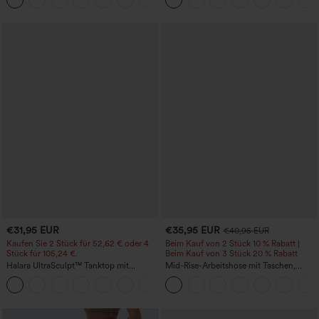
mehreren Taschen
€31,95 EUR
€35,95 EUR
€40,95 EUR
Kaufen Sie 2 Stück für 52,62 € oder 4
Beim Kauf von 2 Stück 10 % Rabatt |
Stück für 105,24 €.
Beim Kauf von 3 Stück 20 % Rabatt
Halara UltraSculpt™ Tanktop mit
Mid-Rise-Arbeitshose mit Taschen,
Rundhalsausschnitt und
Barrel-Leg und weiter Passform
+11
geschwungenem Saum