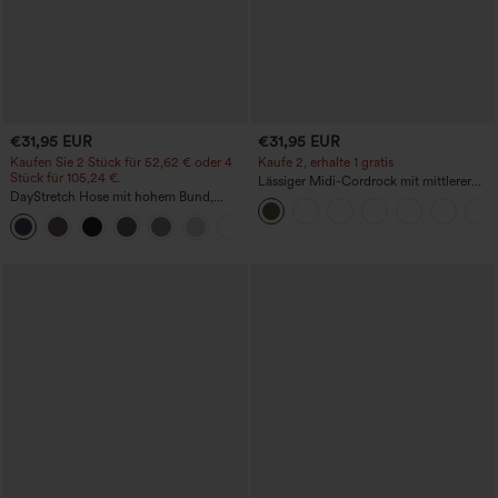
€31,95 EUR
€31,95 EUR
Kaufen Sie 2 Stück für 52,62 € oder 4
Kaufe 2, erhalte 1 gratis
Stück für 105,24 €.
Lässiger Midi-Cordrock mit mittlerer
DayStretch Hose mit hohem Bund,
Bundhöhe und vorderseitiger
Barrel-Leg und Taschen
Klapptasche
+5