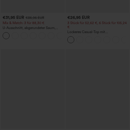
€31,95 EUR
€26,95 EUR
€35,95 EUR
Mix & Match: 3 für 88,30 €
3 Stück für 52,62 €, 6 Stück für 105,24
€
U-Ausschnitt, abgerundeter Saum,
InstantCool Yoga-Trägertop – UPF50+
Lockeres Casual-Top mit
Rundhalsausschnitt und
Fledermausärmeln