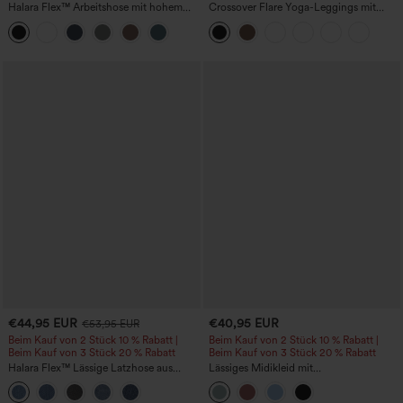
Halara Flex™ Arbeitshose mit hohem
Crossover Flare Yoga-Leggings mit
Bund, Taschen und konischem,
hohem Bund
verkürztem Schnitt
€44,95 EUR
€40,95 EUR
€53,95 EUR
Beim Kauf von 2 Stück 10 % Rabatt |
Beim Kauf von 2 Stück 10 % Rabatt |
Beim Kauf von 3 Stück 20 % Rabatt
Beim Kauf von 3 Stück 20 % Rabatt
Halara Flex™ Lässige Latzhose aus
Lässiges Midikleid mit
gewaschenem Denim mit
Rundhalsausschnitt, integriertem BH,
quadratischem Ausschnitt und Taschen
ärmellos und Rüschensaum