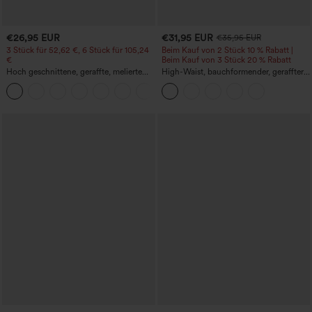
€26,95 EUR
€31,95 EUR
€35,95 EUR
3 Stück für 52,62 €, 6 Stück für 105,24
Beim Kauf von 2 Stück 10 % Rabatt |
€
Beim Kauf von 3 Stück 20 % Rabatt
Hoch geschnittene, geraffte, melierte
High-Waist, bauchformender, geraffter
Yoga-Pedal-Pusher-Joggers mit
Midirock mit geschwungenem Saum, 2-
+4
Taschen
in-1 Fleece/PU, lässig