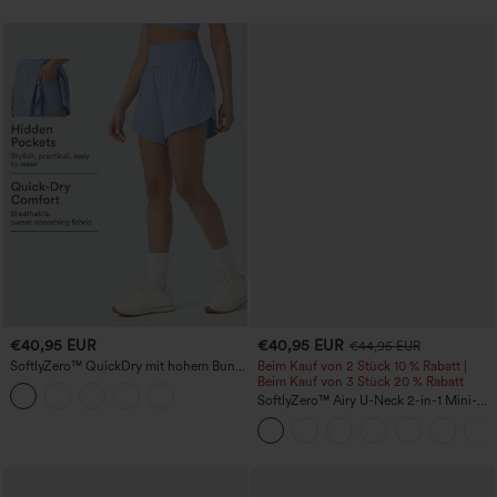
€40,95 EUR
€40,95 EUR
€44,95 EUR
SoftlyZero™ QuickDry mit hohem Bund
Beim Kauf von 2 Stück 10 % Rabatt |
und Bauchkontrolle, reflektierenden
Beim Kauf von 3 Stück 20 % Rabatt
Punkten und überkreuztem Saum — 2-
SoftlyZero™ Airy U-Neck 2-in-1 Mini-
in-1 Laufshorts 5'' mit Taschen
Kleid mit Tasche, InstantCool Tanz-
Sportkleid - kinderleicht