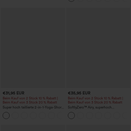
€31,95 EUR
€35,95 EUR
Beim Kauf von 2 Stück 10 % Rabatt |
Beim Kauf von 2 Stück 10 % Rabatt |
Beim Kauf von 3 Stück 20 % Rabatt
Beim Kauf von 3 Stück 20 % Rabatt
Super hoch taillierte 2-in-1-Yoga-Shorts
SoftlyZero™ Airy, superhoch
mit Gesäßtasche und Seitentasche-
geschnittene 2-in-1 InstantCool Yoga-
+20
längere Länge
Shorts 7" mit Taschen