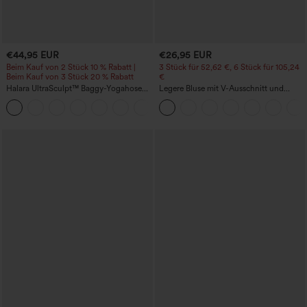
€44,95 EUR
€26,95 EUR
Beim Kauf von 2 Stück 10 % Rabatt |
3 Stück für 52,62 €, 6 Stück für 105,24
Beim Kauf von 3 Stück 20 % Rabatt
€
Halara UltraSculpt™ Baggy-Yogahose
Legere Bluse mit V-Ausschnitt und
mit hohem Bund, Bauchkontrolle,
kurzen Puffärmeln
Color-Block-Streifen und Taschen