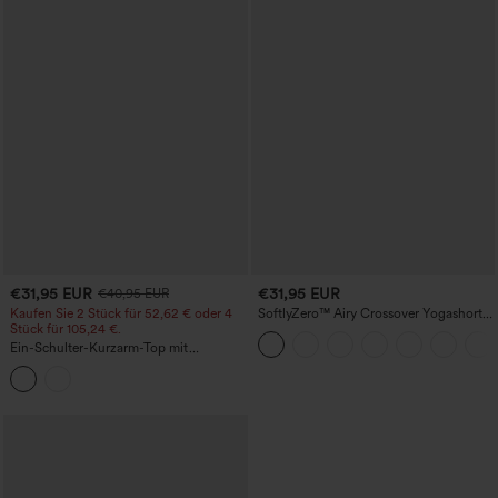
€31,95 EUR
€31,95 EUR
€40,95 EUR
Kaufen Sie 2 Stück für 52,62 € oder 4
SoftlyZero™ Airy Crossover Yogashorts
Stück für 105,24 €.
mit hohem Bund, 2-in-1 InstantCool, 3''
mit Taschen
Ein-Schulter-Kurzarm-Top mit
abgerundetem High-Low-Saum,
integriertem BH, gepunktet, lässig