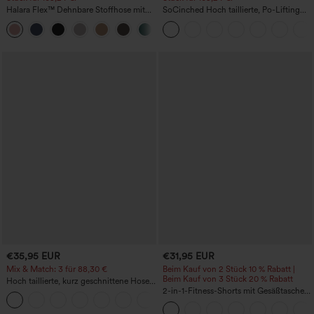
Halara Flex™ Dehnbare Stoffhose mit
SoCinched Hoch taillierte, Po-Lifting
hohem Bund, Waffelmuster,
7/8-Trainingsleggings mit
+21
Seitentaschen und weitem Bein
Bauchkontrolle und Seitentaschen
€35,95 EUR
€31,95 EUR
Mix & Match: 3 für 88,30 €
Beim Kauf von 2 Stück 10 % Rabatt |
Beim Kauf von 3 Stück 20 % Rabatt
Hoch taillierte, kurz geschnittene Hose
mit Reißverschlusstasche in Leinenoptik
2-in-1-Fitness-Shorts mit Gesäßtasche
+7
und seitlicher versteckter Tasche 6,3 cm