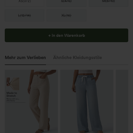
XS
(
0/2
)
S
(
4/6
)
M
(
8/10
)
L
(
12/14
)
XL
(
16
)
+ In den Warenkorb
Mehr zum Verlieben
Ähnliche Kleidungsstile