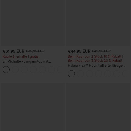
€31,95 EUR
€44,95 EUR
€35,95 EUR
€49,95 EUR
Kaufe 2, erhalte 1 gratis
Beim Kauf von 2 Stück 10 % Rabatt |
Beim Kauf von 3 Stück 20 % Rabatt
Ein-Schulter-Langarmtop mit
Daumenloch, geschwungener Saum
Halara Flex™ Hoch taillierte, lässige
+3
(High-Low), schnell trocknend – Yoga-
Jeans mit Taschen, umgekrempeltem
Sporttop mit integriertem BH
Saum, weitem Bein und verwaschenem
Finish