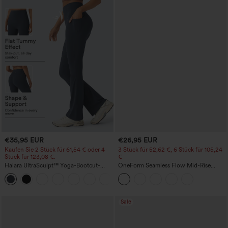
€35,95 EUR
€26,95 EUR
Kaufen Sie 2 Stück für 61,54 € oder 4
3 Stück für 52,62 €, 6 Stück für 105,24
Stück für 123,08 €.
€
Halara UltraSculpt™ Yoga-Bootcut-
OneForm Seamless Flow Mid-Rise
Leggings mit hoher Taille,
Yoga-Leggings - mittelhoher Bund,
+11
bauchformender Unterstützung und
bauchformend und mit Po-Lifting-
Tasche
Effekt
Sale