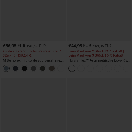
€35,95 EUR
€44,95 EUR
€40,95 EUR
€49,95 EUR
Kaufen Sie 2 Stück für 52,62 € oder 4
Beim Kauf von 2 Stück 10 % Rabatt |
Stück für 105,24 €.
Beim Kauf von 3 Stück 20 % Rabatt
Mittelhohe, mit Kordelzug versehene,
Halara Flex™ Asymmetrische Low-Rise-
schnelltrocknende Golfhose mit schmal
Jeans mit Reißverschlusstaschen,
+2
zulaufendem Schnitt, abgerundetem
Baggy-Stil, weitem Bein, gewaschen,
Saum und Taschen – UPF 40+
lässig