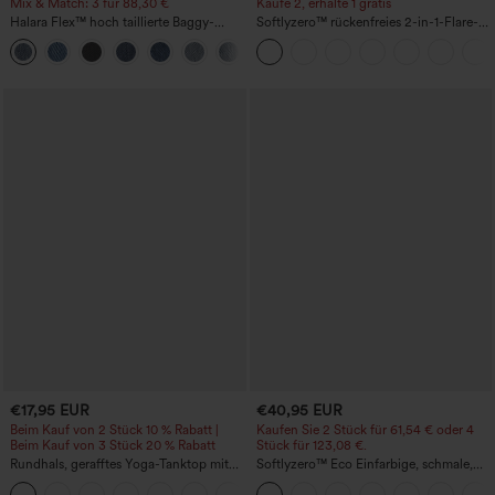
Mix & Match: 3 für 88,30 €
Kaufe 2, erhalte 1 gratis
Halara Flex™ hoch taillierte Baggy-
Softlyzero™ rückenfreies 2-in-1-Flare-
Jeans mit Taschen, weitem Bein,
Trainingskleid – Wannabe – Easy Peezy
+2
stonewashed, lässig
€17,95 EUR
€40,95 EUR
Beim Kauf von 2 Stück 10 % Rabatt |
Kaufen Sie 2 Stück für 61,54 € oder 4
Beim Kauf von 3 Stück 20 % Rabatt
Stück für 123,08 €.
Rundhals, gerafftes Yoga-Tanktop mit
Softlyzero™ Eco Einfarbige, schmale,
Cool-Touch-Effekt – UPF50+
hoch taillierte Wanderhose mit
+16