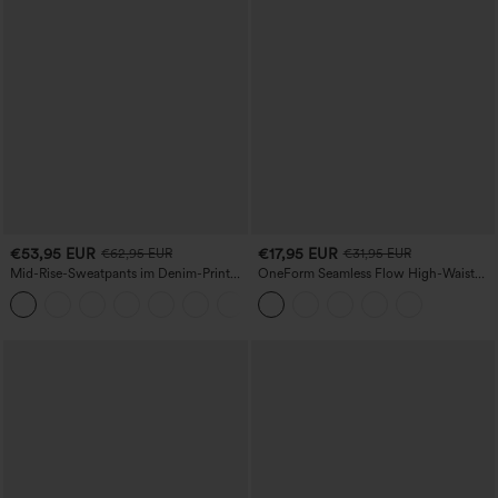
€53,95 EUR
€17,95 EUR
€62,95 EUR
€31,95 EUR
Mid-Rise-Sweatpants im Denim-Print
OneForm Seamless Flow High-Waist
aus French Terry, lässig, mit Taschen
Yogaleggings – nahtlos, mit hoher
Taille, bauchformend und mit
Hebeeffekt für den Po