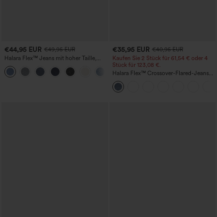
€44,95 EUR
€35,95 EUR
€49,95 EUR
€40,95 EUR
Halara Flex™ Jeans mit hoher Taille,
Kaufen Sie 2 Stück für 61,54 € oder 4
Taschen, geradem Bein und Used-Look
Stück für 123,08 €.
+3
Halara Flex™ Crossover-Flared-Jeans
aus elastischem Strick-Denim mit
hohem Bund und mehreren Taschen