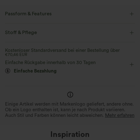
Passform & Features
Innenshorts
flacher Bund
Seitentaschen
Stoff & Pflege
überziehen
Workout
Kontrastierende Farben
Kostenloser Standardversand bei einer Bestellung über
€70,46 EUR
Midi
mit hohem Bund
Mittlere Dehnung
Einfache Rückgabe innerhalb von 30 Tagen
Vier-Wege-Stretch
Einfache Bezahlung
Einige Artikel werden mit Markenlogo geliefert, andere ohne.
Ob ein Logo enthalten ist, kann je nach Produkt variieren.
Auch Stil und Farben können leicht abweichen.
Mehr erfahren
Inspiration