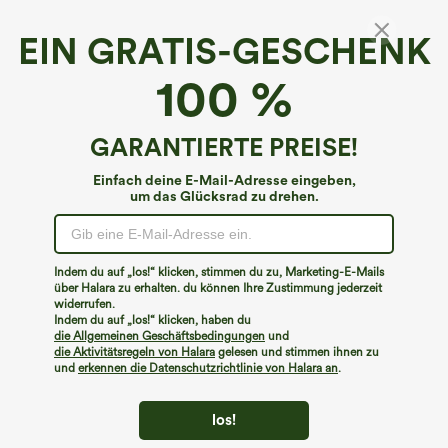
EIN GRATIS-GESCHENK
SoftlyZero™ QuickDry SoCinched Hohe
100 %
Taille Bauchkontrolle 2-in-1 Farbblock Midi
Workout Rock mit Taschen
€17,95 EUR
€44,95 EUR
GARANTIERTE PREISE!
Einfach deine E-Mail-Adresse eingeben,
um das Glücksrad zu drehen.
Indem du auf „los!“ klicken, stimmen du zu, Marketing-E-Mails
über Halara zu erhalten. du können Ihre Zustimmung jederzeit
widerrufen.
Indem du auf „los!“ klicken, haben du
die Allgemeinen Geschäftsbedingungen
und
die Aktivitätsregeln von Halara
gelesen und stimmen ihnen zu
und
erkennen die Datenschutzrichtlinie von Halara an
.
los!