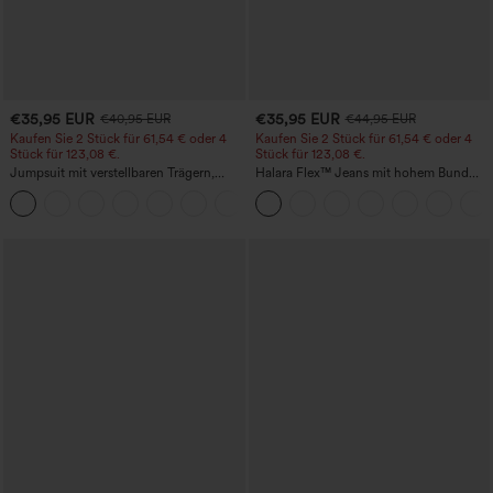
€35,95 EUR
€35,95 EUR
€40,95 EUR
€44,95 EUR
Kaufen Sie 2 Stück für 61,54 € oder 4
Kaufen Sie 2 Stück für 61,54 € oder 4
Stück für 123,08 €.
Stück für 123,08 €.
Jumpsuit mit verstellbaren Trägern,
Halara Flex™ Jeans mit hohem Bund
gerafftem Detail, weitem Bein und
und Taschen, gewaschener, lässiger
+10
meliertem Stoff, lässig, mit Taschen -
Bootcut
Easy Peezy