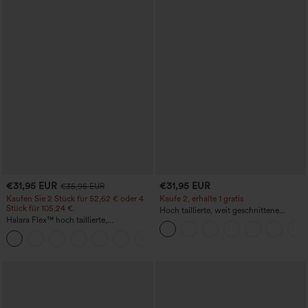
€31,95 EUR
€31,95 EUR
€35,95 EUR
Kaufen Sie 2 Stück für 52,62 € oder 4
Kaufe 2, erhalte 1 gratis
Stück für 105,24 €.
Hoch taillierte, weit geschnittene
Halara Flex™ hoch taillierte,
Freizeithose aus Leinenmischung mit
figurformende Arbeitshose, die die Taille
Kordelzug und Taschen
+10
schmaler wirken lässt, mit Taschen,
weitem Bein und Mikro-Waffelstruktur