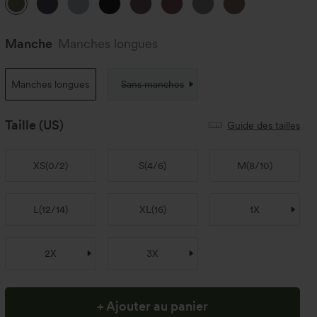
Manche
Manches longues
Manches longues
Sans manches
Taille
(US)
Guide des tailles
XS
(
0/2
)
S
(
4/6
)
M
(
8/10
)
L
(
12/14
)
XL
(
16
)
1X
2X
3X
+ Ajouter au panier