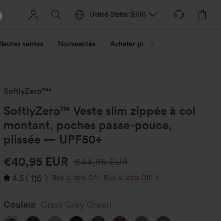
United States
(
EUR
)
lleures ventes
Nouveautés
Acheter par activité
Découvrez 
SoftlyZero™*
SoftlyZero™ Veste slim zippée à col
montant, poches passe-pouce,
plissée — UPF50+
€40,95 EUR
€44,95 EUR
4.5
(
116
)
Buy 2, 10% Off | Buy 3, 20% Off
Couleur
Grass Grey Green