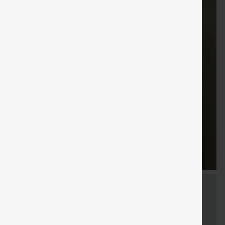
LIVRAISON
Coupon
Cadeaux
LIVRAISO
Vente
GRATUITE
spécial
gratuits
GRATUIT