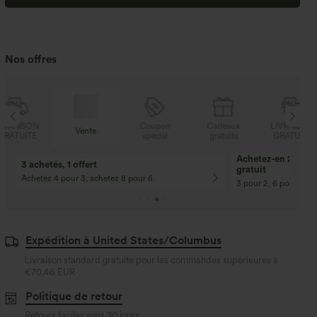
Nos offres
N
Coupon
Cadeaux
LIVRAISON
Vente
E
spécial
gratuits
GRATUITE
Achetez-en 2, obte
3 achetés, 1 offert
gratuit
Achetez 4 pour 3, achetez 8 pour 6
3 pour 2, 6 pour 4, 9
Expédition à United States/Columbus
Livraison standard gratuite pour les commandes supérieures à
€70,46 EUR
Politique de retour
Retours faciles sous 30 jours