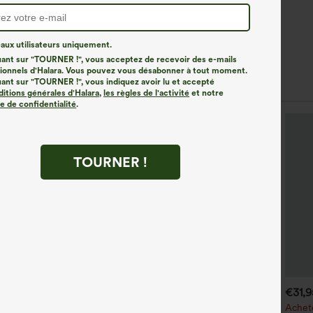
ux utilisateurs uniquement.
uant sur "TOURNER !", vous acceptez de recevoir des e-mails
onnels d'Halara. Vous pouvez vous désabonner à tout moment.
les Similaires
uant sur "TOURNER !", vous indiquez avoir lu et accepté
ditions générales d'Halara
,
les règles de l'activité
et notre
ue de confidentialité
.
TOURNER !
€31,95 EUR
€35,95 EUR
€31,
€35,95 EUR
€40,95 EUR
chetez-en 2 pour 52,62 €,
Achetez-en 2 pour 61,54 €
Achete