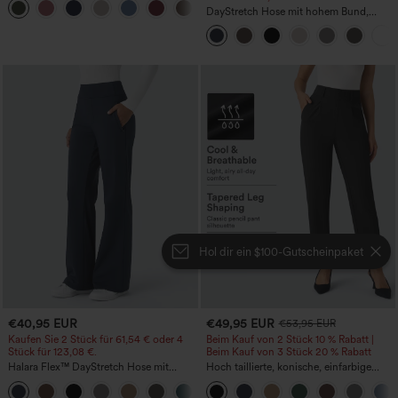
+1
DayStretch Hose mit hohem Bund,
Barrel-Leg und Taschen
Hol dir ein $100-Gutscheinpaket
€40,95 EUR
€49,95 EUR
€53,95 EUR
Kaufen Sie 2 Stück für 61,54 € oder 4
Beim Kauf von 2 Stück 10 % Rabatt |
Stück für 123,08 €.
Beim Kauf von 3 Stück 20 % Rabatt
Halara Flex™ DayStretch Hose mit
Hoch taillierte, konische, einfarbige
mittlerer Bundhöhe, seitlicher
Anzughose mit Seitentaschen
+12
Reißverschlusstasche und