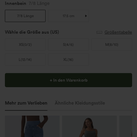
Innenbein
7/8 Länge
7/8 Länge
17.5 cm
Wähle die Größe aus
(US)
Größentabelle
XS
(
0/2
)
S
(
4/6
)
M
(
8/10
)
L
(
12/14
)
XL
(
16
)
+ In den Warenkorb
Mehr zum Verlieben
Ähnliche Kleidungsstile