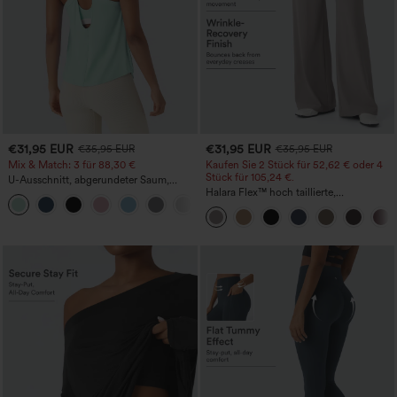
€31,95 EUR
€31,95 EUR
€35,95 EUR
€35,95 EUR
Mix & Match: 3 für 88,30 €
Kaufen Sie 2 Stück für 52,62 € oder 4
Stück für 105,24 €.
U-Ausschnitt, abgerundeter Saum,
InstantCool Yoga-Trägertop – UPF50+
Halara Flex™ hoch taillierte,
figurformende Arbeitshose, die die Taille
schmaler wirken lässt, mit Taschen,
weitem Bein und Mikro-Waffelstruktur