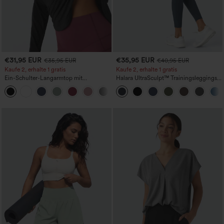
€31,95 EUR
€35,95 EUR
€35,95 EUR
€40,95 EUR
Kaufe 2, erhalte 1 gratis
Kaufe 2, erhalte 1 gratis
Ein-Schulter-Langarmtop mit
Halara UltraSculpt™ Trainingsleggings
Daumenloch, geschwungener Saum
mit hohem Bund – raffende Push-up-
+3
(High-Low), schnell trocknend – Yoga-
Po-Form, Bauchkontrolle, Taschen und
Sporttop mit integriertem BH
formende Passform