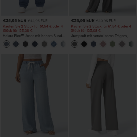
€35,95 EUR
€35,95 EUR
€44,95 EUR
€40,95 EUR
Kaufen Sie 2 Stück für 61,54 € oder 4
Kaufen Sie 2 Stück für 61,54 € oder 4
Stück für 123,08 €.
Stück für 123,08 €.
Halara Flex™ Jeans mit hohem Bund
Jumpsuit mit verstellbaren Trägern,
und Taschen, gewaschener, lässiger
gerafftem Detail, weitem Bein und
+5
Bootcut
meliertem Stoff, lässig, mit Taschen -
Easy Peezy