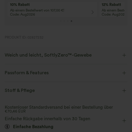
Freie Kleiderwahl
Gratis
Sichern Sie sich ein kostenloses Kleid
Gratis-
bei Bestellungen ab 222,00 €!
von 88,
PRODUKT ID: 02827232
Weich und leicht, SoftlyZero™-Gewebe
Unser charakteristischer Stoff ist leichtgewichtig und butterweich - fast
so, als ob du nichts tragen würdest.
Passform & Features
Butterweich
Vier-Wege-Stretch
Inklusiv
flacher Bund
überziehen
Yoga & Pilates
Stoff & Pflege
7/8-Länge
ultra hoher Bund
eng geschnitten
Atmungsaktiv
Feuchtigkeitsableitend
Kostenloser Standardversand bei einer Bestellung über
€70,46 EUR
Hohe Dehnung
Vier-Wege-Stretch
Skinny / Hauteng
Einfache Rückgabe innerhalb von 30 Tagen
Umstandsmode
Einfache Bezahlung