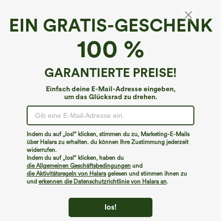
EIN GRATIS-GESCHENK
SoftlyZero™*
100 %
SoftlyZero™ Extra hoch geschnittene
Umstands-Yoga-Leggings, 7/8-Länge -
UPF50+
4.7
(
24
)
GARANTIERTE PREISE!
€35,95 EUR
Einfach deine E-Mail-Adresse eingeben,
um das Glücksrad zu drehen.
Indem du auf „los!“ klicken, stimmen du zu, Marketing-E-Mails
über Halara zu erhalten. du können Ihre Zustimmung jederzeit
widerrufen.
Indem du auf „los!“ klicken, haben du
die Allgemeinen Geschäftsbedingungen
und
die Aktivitätsregeln von Halara
gelesen und stimmen ihnen zu
und
erkennen die Datenschutzrichtlinie von Halara an
.
los!