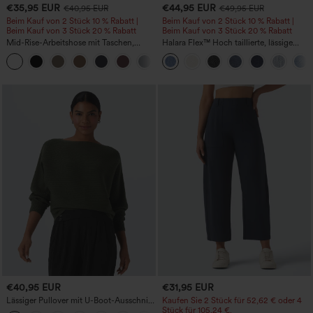
€35,95 EUR
€44,95 EUR
€40,95 EUR
€49,95 EUR
Beim Kauf von 2 Stück 10 % Rabatt |
Beim Kauf von 2 Stück 10 % Rabatt |
Beim Kauf von 3 Stück 20 % Rabatt
Beim Kauf von 3 Stück 20 % Rabatt
Mid-Rise-Arbeitshose mit Taschen,
Halara Flex™ Hoch taillierte, lässige
Barrel-Leg und weiter Passform
Jeans mit Taschen, umgekrempeltem
+3
Saum, weitem Bein und verwaschenem
Finish
€40,95 EUR
€31,95 EUR
Lässiger Pullover mit U-Boot-Ausschnitt
Kaufen Sie 2 Stück für 52,62 € oder 4
und Fledermausärmeln.
Stück für 105,24 €.