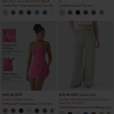
Beim Kauf von 3 Stück 20 % Rabatt
€
Halara Flex™ Asymmetrische Low-Rise-
Lockeres Casual-Top mit
Jeans mit Reißverschlusstaschen,
Rundhalsausschnitt und
+5
Baggy-Stil, weitem Bein, gewaschen,
Fledermausärmeln
lässig
€40,95 EUR
€31,95 EUR
€35,95 EUR
Kaufe 2, erhalte 1 gratis
Kaufen Sie 2 Stück für 52,62 € oder 4
Stück für 105,24 €.
Softlyzero™ rückenfreies 2-in-1-Flare-
Trainingskleid – Wannabe – Easy Peezy
Hochtaillierte Hose mit Kordelzug und
+29
Taschen, weitem Bein, lässig und locker