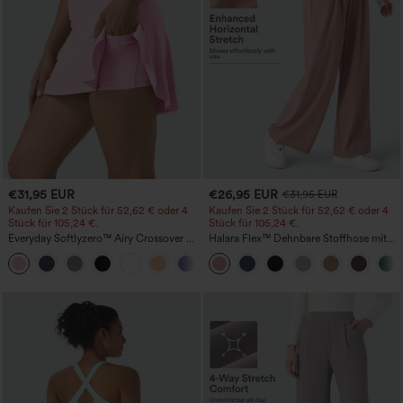
€31,95 EUR
€26,95 EUR
€31,95 EUR
Kaufen Sie 2 Stück für 52,62 € oder 4
Kaufen Sie 2 Stück für 52,62 € oder 4
Stück für 105,24 €.
Stück für 105,24 €.
Everyday Softlyzero™ Airy Crossover 2-
Halara Flex™ Dehnbare Stoffhose mit
in-1-Mini-Tennisrock mit Seitentaschen-
hohem Bund, Waffelmuster,
+25
Lucid-UPF50+
Seitentaschen und weitem Bein