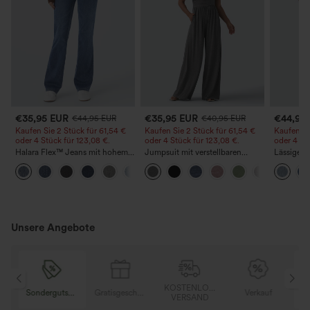
€35,95 EUR
€35,95 EUR
€44,95
€44,95 EUR
€40,95 EUR
Kaufen Sie 2 Stück für 61,54 €
Kaufen Sie 2 Stück für 61,54 €
Kaufen Si
oder 4 Stück für 123,08 €.
oder 4 Stück für 123,08 €.
oder 4 St
Halara Flex™ Jeans mit hohem
Jumpsuit mit verstellbaren
Lässige J
Bund und Taschen,
Trägern, gerafftem Detail,
Bundhöhe
+5
gewaschener, lässiger Bootcut
weitem Bein und meliertem
Taschen
Stoff, lässig, mit Taschen - Easy
Peezy
Unsere Angebote
KOSTENLOSER
ndergutschein
Gratisgeschenke
Verkauf
Sondergutschein
VERSAND