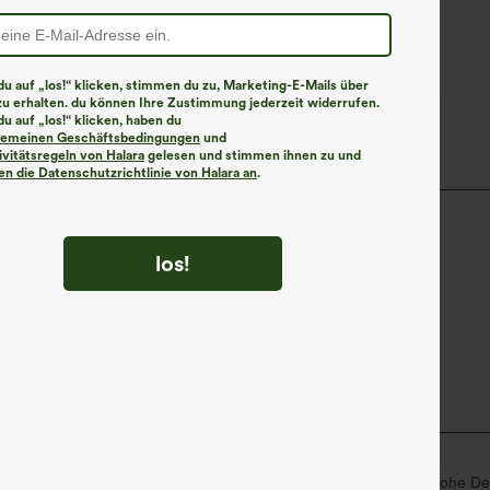
Easy Peezy
u auf „los!“ klicken, stimmen du zu, Marketing-E-Mails über
zu erhalten. du können Ihre Zustimmung jederzeit widerrufen.
u auf „los!“ klicken, haben du
o™-Gewebe
lgemeinen Geschäftsbedingungen
und
ivitätsregeln von Halara
gelesen und stimmen ihnen zu und
n die Datenschutzrichtlinie von Halara an
.
tterweich - fast so, als ob du nichts tragen würdest.
los!
Atmungsaktiv
Feuchtigkeitsableitend
7,5 cm
ultra hoher Bund
eng geschnitten
Hohe De