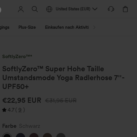
United States
(
EUR
)
gings
Plus-Size
Einkaufen nach Aktivität
Nach Trend shopp
SoftlyZero™*
SoftlyZero™ Super Hohe Taille
Umstandsmode Yoga Radlerhose 7''-
UPF50+
€22,95 EUR
€31,95 EUR
4.7
(
9
)
Farbe
Schwarz