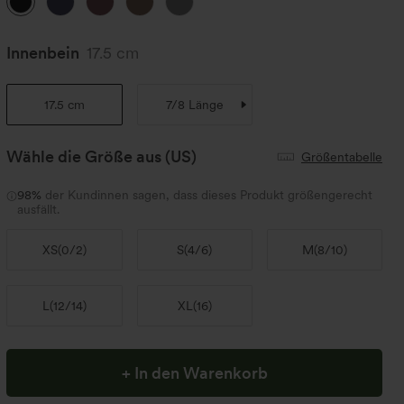
Innenbein
17.5 cm
17.5 cm
7/8 Länge
Wähle die Größe aus
(US)
Größentabelle
98%
der Kundinnen sagen, dass dieses Produkt größengerecht
ausfällt.
XS
(
0/2
)
S
(
4/6
)
M
(
8/10
)
L
(
12/14
)
XL
(
16
)
+ In den Warenkorb