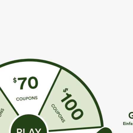
Mehr zum Verlieben
Ähnliche Kleidungsstile
€44,95 EUR
€44,95 EUR
€49,95 EUR
€49,95 EUR
Kaufen Sie 2 Stück für 61,54
Beim Kauf von 2 Stück 10 %
K
€ oder 4 Stück für 123,08 €.
Rabatt | Beim Kauf von 3
€
Stück 20 % Rabatt
Lässige Jeans mit mittlerer
H
Bundhöhe, Kordelzug und
Halara Flex™ Asymmetrische
K
Einf
Taschen
Low-Rise-Jeans mit
w
+9
Reißverschlusstaschen,
l