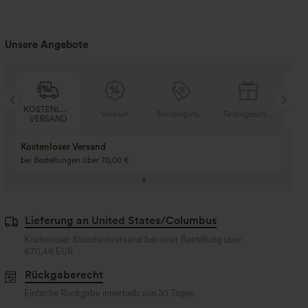
Unsere Angebote
SER
KOSTENLOSER
Verkauf
Sondergutschein
Gratisgeschenke
V
D
VERSAND
Kaufen Sie 2 und e
Kaufe 3 und erhalte 1 gratis
gratis
Kaufen Sie 4 für 3, kaufen Sie 8 für 6
Kaufe 3 für 2, Kaufe 6
für 6
Lieferung an United States/Columbus
Kostenloser Standardversand bei einer Bestellung über
€70,46 EUR
Rückgaberecht
Einfache Rückgabe innerhalb von 30 Tagen