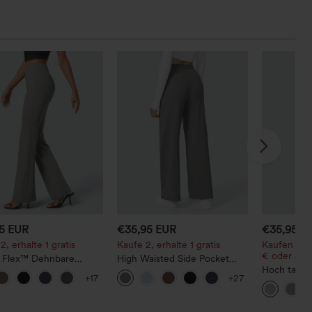
95 EUR
€35,95 EUR
€35,95 E
2, erhalte 1 gratis
Kaufe 2, erhalte 1 gratis
Kaufen Sie 
€ oder 4 St
a Flex™ Dehnbare
High Waisted Side Pocket
hose mit hohem Bund
Straight Leg Work Pants
Hoch tailli
+17
+27
itentasche hinten
geschnitten
Optik-Hose