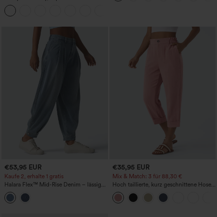
geschnittene 2-in-1 InstantCool Yoga-
+23
Shorts 7" mit Taschen
€53,95 EUR
€35,95 EUR
Kaufe 2, erhalte 1 gratis
Mix & Match: 3 für 88,30 €
Halara Flex™ Mid-Rise Denim – lässige
Hoch taillierte, kurz geschnittene Hose
Ballon-Jogger mit Taschen
mit Reißverschlusstasche in Leinenoptik