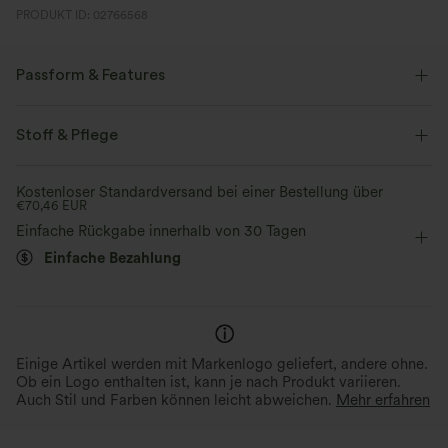
PRODUKT ID: 02766568
Passform & Features
Schmale Passform
Rundhalsausschnitt
Raglanärmel
Stoff & Pflege
überziehen
Yoga & Pilates
hüftlang
langärmlig
Kostenloser Standardversand bei einer Bestellung über
€70,46 EUR
Mittlere Dehnung
Vier-Wege-Stretch
Einfache Rückgabe innerhalb von 30 Tagen
Einfache Bezahlung
Einige Artikel werden mit Markenlogo geliefert, andere ohne.
Ob ein Logo enthalten ist, kann je nach Produkt variieren.
Auch Stil und Farben können leicht abweichen.
Mehr erfahren