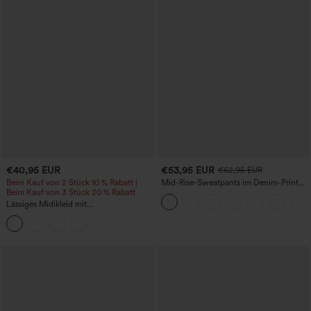
€40,95 EUR
€53,95 EUR
€62,95 EUR
Beim Kauf von 2 Stück 10 % Rabatt |
Mid-Rise-Sweatpants im Denim-Print
Beim Kauf von 3 Stück 20 % Rabatt
aus French Terry, lässig, mit Taschen
Lässiges Midikleid mit
Rundhalsausschnitt, integriertem BH,
ärmellos und Rüschensaum