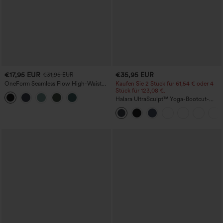
€17,95 EUR
€35,95 EUR
€31,95 EUR
OneForm Seamless Flow High-Waist
Kaufen Sie 2 Stück für 61,54 € oder 4
Yogaleggings – nahtlos, mit hoher
Stück für 123,08 €.
Taille, bauchformend und mit
Halara UltraSculpt™ Yoga-Bootcut-
Hebeeffekt für den Po
Leggings mit hoher Taille,
bauchformender Unterstützung und
Tasche