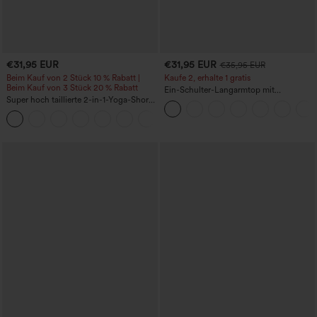
€31,95 EUR
€31,95 EUR
€35,95 EUR
Beim Kauf von 2 Stück 10 % Rabatt |
Kaufe 2, erhalte 1 gratis
Beim Kauf von 3 Stück 20 % Rabatt
Ein-Schulter-Langarmtop mit
Super hoch taillierte 2-in-1-Yoga-Shorts
Daumenloch, geschwungener Saum
mit Gesäßtasche und Seitentasche-
(High-Low), schnell trocknend – Yoga-
+20
längere Länge
Sporttop mit integriertem BH