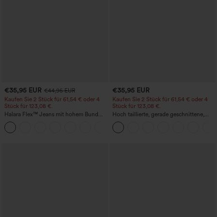
€35,95 EUR
€35,95 EUR
€44,95 EUR
Kaufen Sie 2 Stück für 61,54 € oder 4
Kaufen Sie 2 Stück für 61,54 € oder 4
Stück für 123,08 €.
Stück für 123,08 €.
Halara Flex™ Jeans mit hohem Bund
Hoch taillierte, gerade geschnittene,
und Taschen, gewaschener, lässiger
legere Leinen-Optik-Hose mit Taschen
+5
Bootcut