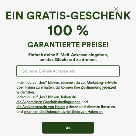
EIN GRATIS-GESCHENK
Solides Yoga-Top in Übergröße mit
100 %
Daumenloch
€40,95 EUR
GARANTIERTE PREISE!
Einfach deine E-Mail-Adresse eingeben,
um das Glücksrad zu drehen.
Indem du auf „los!“ klicken, stimmen du zu, Marketing-E-Mails
über Halara zu erhalten. du können Ihre Zustimmung jederzeit
widerrufen.
Indem du auf „los!“ klicken, haben du
die Allgemeinen Geschäftsbedingungen
und
die Aktivitätsregeln von Halara
gelesen und stimmen ihnen zu
und
erkennen die Datenschutzrichtlinie von Halara an
.
los!