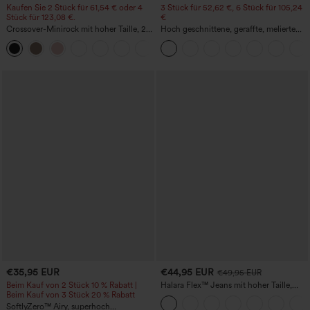
Kaufen Sie 2 Stück für 61,54 € oder 4
3 Stück für 52,62 €, 6 Stück für 105,24
Stück für 123,08 €.
€
Crossover-Minirock mit hoher Taille, 2-
Hoch geschnittene, geraffte, melierte
in-1, Fransen-Saum und figurbetontem
Yoga-Pedal-Pusher-Joggers mit
Schnitt in Wildlederoptik für Partys
Taschen
€35,95 EUR
€44,95 EUR
€49,95 EUR
Beim Kauf von 2 Stück 10 % Rabatt |
Halara Flex™ Jeans mit hoher Taille,
Beim Kauf von 3 Stück 20 % Rabatt
Taschen, geradem Bein und Used-Look
SoftlyZero™ Airy, superhoch