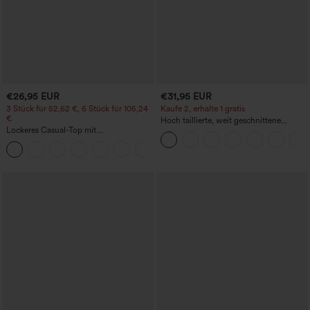
€26,95 EUR
€31,95 EUR
3 Stück für 52,62 €, 6 Stück für 105,24
Kaufe 2, erhalte 1 gratis
€
Hoch taillierte, weit geschnittene
Lockeres Casual-Top mit
Freizeithose aus Leinenmischung mit
Rundhalsausschnitt und
Kordelzug und Taschen
+1
Fledermausärmeln