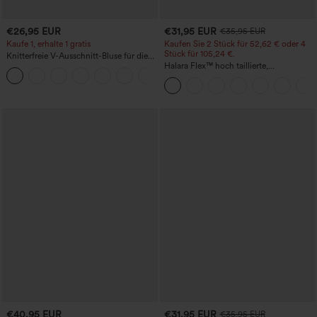
€26,95 EUR
€31,95 EUR
€35,95 EUR
Kaufe 1, erhalte 1 gratis
Kaufen Sie 2 Stück für 52,62 € oder 4
Stück für 105,24 €.
Knitterfreie V-Ausschnitt-Bluse für die
Arbeit, kurzärmelig und oversized
Halara Flex™ hoch taillierte,
+1
figurformende Arbeitshose, die die Taille
schmaler wirken lässt, mit Taschen,
weitem Bein und Mikro-Waffelstruktur
€40,95 EUR
€31,95 EUR
€35,95 EUR