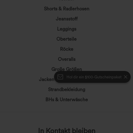
Shorts & Radlerhosen
Jeansstoff
Leggings
Oberteile
Röcke
Overalls
Große Größen
Hol dir ein $100-Gutscheinpaket
Jacken & Oberbekleidung
Strandbekleidung
BHs & Unterwäsche
In Kontakt bleiben