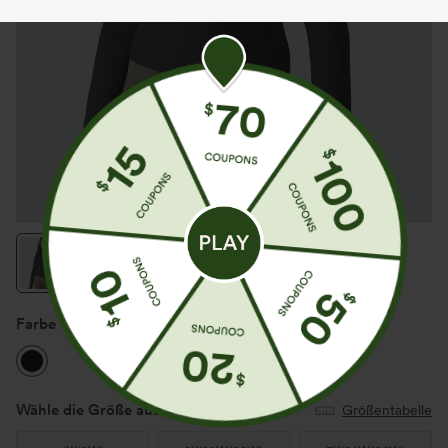
Farbe
Schwarz
Wähle die Größe aus
(US)
Größentabelle