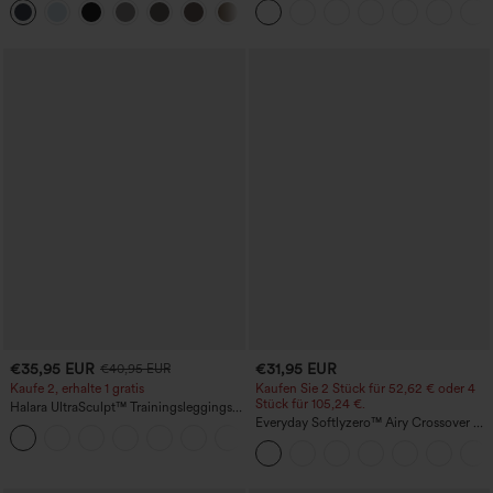
+23
Seitentaschen und weitem Bein
€35,95 EUR
€31,95 EUR
€40,95 EUR
Kaufe 2, erhalte 1 gratis
Kaufen Sie 2 Stück für 52,62 € oder 4
Stück für 105,24 €.
Halara UltraSculpt™ Trainingsleggings
mit hohem Bund – raffende Push-up-
Everyday Softlyzero™ Airy Crossover 2-
+12
Po-Form, Bauchkontrolle, Taschen und
in-1-Mini-Tennisrock mit Seitentaschen-
formende Passform
Lucid-UPF50+