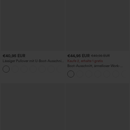
€40,95 EUR
€44,95 EUR
€49,95 EUR
Lässiger Pullover mit U-Boot-Ausschnitt
Kaufe 2, erhalte 1 gratis
und Fledermausärmeln.
Boot-Ausschnitt, ärmelloser Work-
+1
Jumpsuit mit seitlicher Bindung,
kühlender Cool-Touch-Effekt, gestreift
und mit Taschen – Easy Peezy Edition