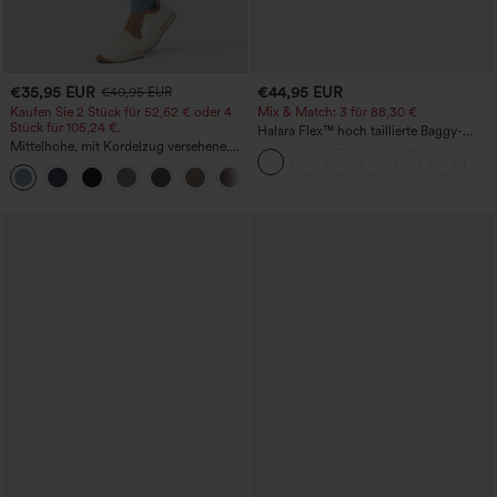
€35,95 EUR
€44,95 EUR
€40,95 EUR
Kaufen Sie 2 Stück für 52,62 € oder 4
Mix & Match: 3 für 88,30 €
Stück für 105,24 €.
Halara Flex™ hoch taillierte Baggy-
Mittelhohe, mit Kordelzug versehene,
Jeans mit Taschen, weitem Bein,
schnelltrocknende Golfhose mit schmal
stonewashed, lässig
+2
zulaufendem Schnitt, abgerundetem
Saum und Taschen – UPF 40+