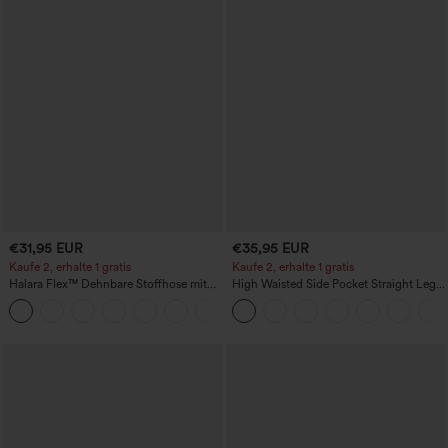
€31,95 EUR
€35,95 EUR
Kaufe 2, erhalte 1 gratis
Kaufe 2, erhalte 1 gratis
Halara Flex™ Dehnbare Stoffhose mit
High Waisted Side Pocket Straight Leg
hohem Bund und Seitentasche hinten
Work Pants
+13