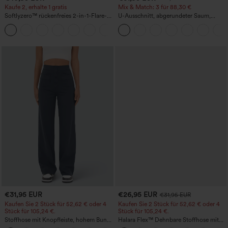
Kaufe 2, erhalte 1 gratis
Mix & Match: 3 für 88,30 €
Softlyzero™ rückenfreies 2-in-1-Flare-
U-Ausschnitt, abgerundeter Saum,
Trainingskleid – Wannabe – Easy Peezy
InstantCool Yoga-Trägertop – UPF50+
+29
€31,95 EUR
€26,95 EUR
€31,95 EUR
Kaufen Sie 2 Stück für 52,62 € oder 4
Kaufen Sie 2 Stück für 52,62 € oder 4
Stück für 105,24 €.
Stück für 105,24 €.
Stoffhose mit Knopfleiste, hohem Bund,
Halara Flex™ Dehnbare Stoffhose mit
mehreren Taschen und geradem Bein
hohem Bund, Waffelmuster,