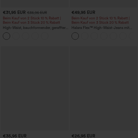
€31,95 EUR
€49,95 EUR
€35,95 EUR
Beim Kauf von 2 Stück 10 % Rabatt |
Beim Kauf von 2 Stück 10 % Rabatt |
Beim Kauf von 3 Stück 20 % Rabatt
Beim Kauf von 3 Stück 20 % Rabatt
High-Waist, bauchformender, geraffter
Halara Flex™ High-Waist-Jeans mit
Midirock mit geschwungenem Saum, 2-
Bauchkontrolle, weitem Bein und
in-1 Fleece/PU, lässig
Taschen
€35,95 EUR
€26,95 EUR