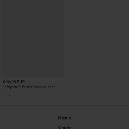
€22,95 EUR
Softlyzero™ Plush Crossover-Yoga-
Bikershorts mit hoher Taille und
+1
Seitentasche, 17,8 cm-UPF50+
Hosen
Kleider