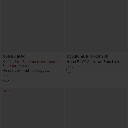
€35,95 EUR
€35,95 EUR
€40,95 EUR
Kaufen Sie 2 Stück für 61,54 € oder 4
Halara Flex™ Crossover-Flared-Jeans
Stück für 123,08 €.
aus elastischem Strick-Denim mit
hohem Bund und mehreren Taschen
Hemdblusenkleid mit Kragen,
Kappenärmeln, Taillengürtel,
geschwungenem Schlitzsaum, Midi-
Länge und Taschen
Sale