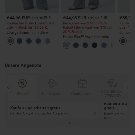
€44,95 EUR
€44,95 EUR
€35,95
€49,95 EUR
€49,95 EUR
Kaufen Sie 2 Stück für 61,54 €
Beim Kauf von 2 Stück 10 %
Kaufen Si
oder 4 Stück für 123,08 €.
Rabatt | Beim Kauf von 3 Stück
oder 4 St
20 % Rabatt
Lässige Jeans mit mittlerer
Jumpsuit 
Bundhöhe, Kordelzug und
Halara Flex™ Asymmetrische
Trägern, g
Taschen
Low-Rise-Jeans mit
weitem B
Reißverschlusstaschen, Baggy-
Stoff, läs
Stil, weitem Bein, gewaschen,
Peezy
lässig
Unsere Angebote
OSER
KOSTENLOSER
Verkauf
Sondergutschein
Gratisgeschenke
D
VERSAND
Kaufen Sie 2 und 
Kaufe 3 und erhalte 1 gratis
gratis
Kaufen Sie 4 für 3, kaufen Sie 8 für 6
Kaufe 3 für 2, Kauf
für 6