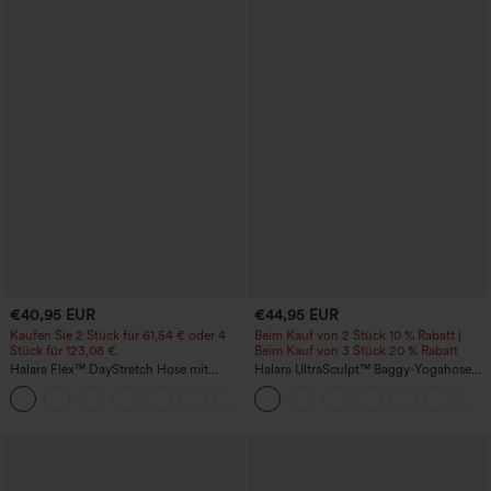
€40,95 EUR
€44,95 EUR
Kaufen Sie 2 Stück für 61,54 € oder 4
Beim Kauf von 2 Stück 10 % Rabatt |
Stück für 123,08 €.
Beim Kauf von 3 Stück 20 % Rabatt
Halara Flex™ DayStretch Hose mit
Halara UltraSculpt™ Baggy-Yogahose
mittlerer Bundhöhe, seitlicher
mit hohem Bund, Bauchkontrolle,
+12
Reißverschlusstasche und
Color-Block-Streifen und Taschen
Work‑Flare‑Schnitt