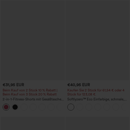
€31,95 EUR
€40,95 EUR
Beim Kauf von 2 Stück 10 % Rabatt |
Kaufen Sie 2 Stück für 61,54 € oder 4
Beim Kauf von 3 Stück 20 % Rabatt
Stück für 123,08 €.
2-in-1-Fitness-Shorts mit Gesäßtasche
Softlyzero™ Eco Einfarbige, schmale,
und seitlicher versteckter Tasche 6,3 cm
hoch taillierte Wanderhose mit
+25
mehreren Taschen