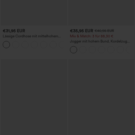
€31,95 EUR
€35,95 EUR
€40,95 EUR
Lässige Cordhose mit mittelhohem
Mix & Match: 3 für 88,30 €
Bund, Reißverschluss und Seitentaschen
Jogger mit hohem Bund, Kordelzug
+7
und Raffung, schmal zulaufend,
schnelltrocknend mit kühlendem Griff,
mit Taschen - UPF40+