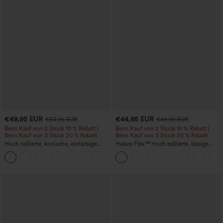
€49,95 EUR
€44,95 EUR
€53,95 EUR
€49,95 EUR
Beim Kauf von 2 Stück 10 % Rabatt |
Beim Kauf von 2 Stück 10 % Rabatt |
Beim Kauf von 3 Stück 20 % Rabatt
Beim Kauf von 3 Stück 20 % Rabatt
Hoch taillierte, konische, einfarbige
Halara Flex™ Hoch taillierte, lässige
Anzughose mit Seitentaschen
Jeans mit Taschen, umgekrempeltem
+8
Saum, weitem Bein und verwaschenem
Finish