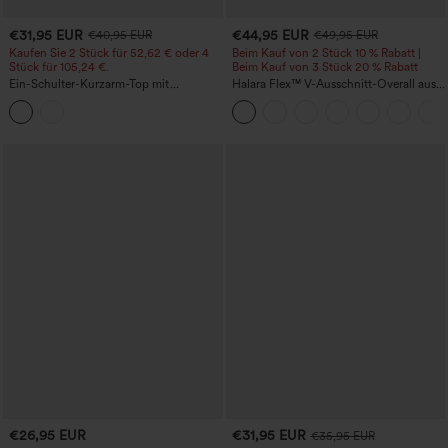
€31,95 EUR
€44,95 EUR
€40,95 EUR
€49,95 EUR
Kaufen Sie 2 Stück für 52,62 € oder 4
Beim Kauf von 2 Stück 10 % Rabatt |
Stück für 105,24 €.
Beim Kauf von 3 Stück 20 % Rabatt
Ein-Schulter-Kurzarm-Top mit
Halara Flex™ V-Ausschnitt-Overall aus
abgerundetem High-Low-Saum,
gewaschenem Denim mit Taschen –
integriertem BH, gepunktet, lässig
lässig
€26,95 EUR
€31,95 EUR
€35,95 EUR