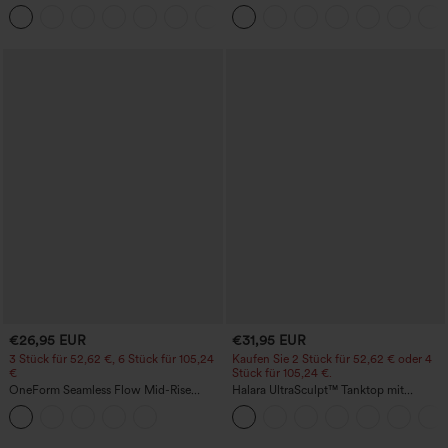
Bundhöhe und vorderseitiger
Cool-Touch-Effekt – UPF50+
+1
Klapptasche
€26,95 EUR
€31,95 EUR
3 Stück für 52,62 €, 6 Stück für 105,24
Kaufen Sie 2 Stück für 52,62 € oder 4
€
Stück für 105,24 €.
OneForm Seamless Flow Mid-Rise
Halara UltraSculpt™ Tanktop mit
Yoga-Leggings - mittelhoher Bund,
Rundhalsausschnitt und
bauchformend und mit Po-Lifting-
geschwungenem Saum
Effekt