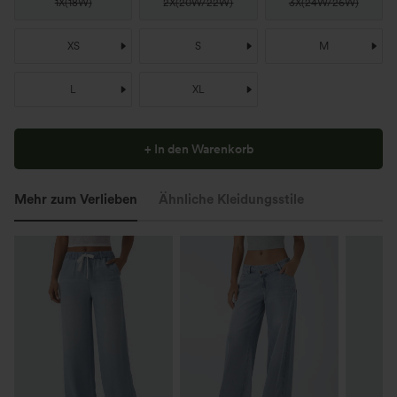
1X
(
18W
)
2X
(
20W/22W
)
3X
(
24W/26W
)
XS
S
M
L
XL
+ In den Warenkorb
Mehr zum Verlieben
Ähnliche Kleidungsstile