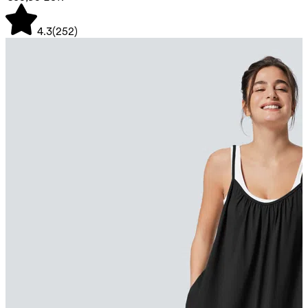
4.3
(
252
)