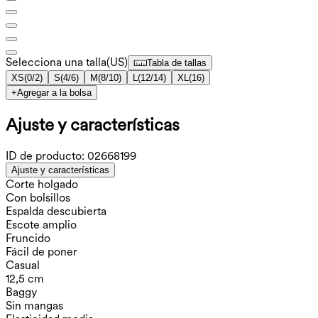
Selecciona una talla
(
US
)
Tabla de tallas
XS
(
0/2
)
S
(
4/6
)
M
(
8/10
)
L
(
12/14
)
XL
(
16
)
+
Agregar a la bolsa
Ajuste y características
ID de producto:
02668199
Ajuste y características
Corte holgado
Con bolsillos
Espalda descubierta
Escote amplio
Fruncido
Fácil de poner
Casual
12,5 cm
Baggy
Sin mangas