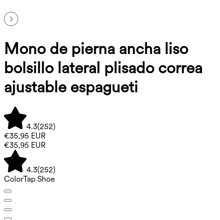
Mono de pierna ancha liso
bolsillo lateral plisado correa
ajustable espagueti
4.3
(
252
)
€35,95 EUR
€35,95 EUR
4.3
(
252
)
Color
Tap Shoe