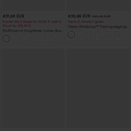
€31,95 EUR
€35,95 EUR
€40,95 EUR
Kaufen Sie 2 Stück für 52,62 € oder 4
Kaufe 2, erhalte 1 gratis
Stück für 105,24 €.
Halara UltraSculpt™ Trainingsleggings
Stoffhose mit Knopfleiste, hohem Bund,
mit hohem Bund – raffende Push-up-
mehreren Taschen und geradem Bein
Po-Form, Bauchkontrolle, Taschen und
+23
formende Passform