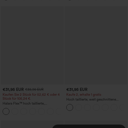
€31,95 EUR
€31,95 EUR
€35,95 EUR
Kaufen Sie 2 Stück für 52,62 € oder 4
Kaufe 2, erhalte 1 gratis
Stück für 105,24 €.
Hoch taillierte, weit geschnittene
Halara Flex™ hoch taillierte,
Freizeithose aus Leinenmischung mit
figurformende Arbeitshose, die die Taille
Kordelzug und Taschen
+10
schmaler wirken lässt, mit Taschen,
weitem Bein und Mikro-Waffelstruktur