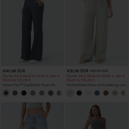
€40,95 EUR
€31,95 EUR
€35,95 EUR
Kaufen Sie 2 Stück für 61,54 € oder 4
Kaufen Sie 2 Stück für 52,62 € oder 4
Stück für 123,08 €.
Stück für 105,24 €.
Halara Flex™ DayStretch Hose mit
Hochtaillierte Hose mit Kordelzug und
mittlerer Bundhöhe, seitlicher
Taschen, weitem Bein, lässig und locker
+12
Reißverschlusstasche und
in Leinenoptik
Work‑Flare‑Schnitt