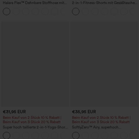
Halara Flex™ Dehnbare Stoffhose mit
2-in-1-Fitness-Shorts mit Gesäßtasche
hohem Bund, Waffelmuster,
und seitlicher versteckter Tasche 6,3 cm
+21
Seitentaschen und weitem Bein
€31,95 EUR
€35,95 EUR
Beim Kauf von 2 Stück 10 % Rabatt |
Beim Kauf von 2 Stück 10 % Rabatt |
Beim Kauf von 3 Stück 20 % Rabatt
Beim Kauf von 3 Stück 20 % Rabatt
Super hoch taillierte 2-in-1-Yoga-Shorts
SoftlyZero™ Airy, superhoch
mit Gesäßtasche und Seitentasche-
geschnittene 2-in-1 InstantCool Yoga-
+20
längere Länge
Shorts 7" mit Taschen