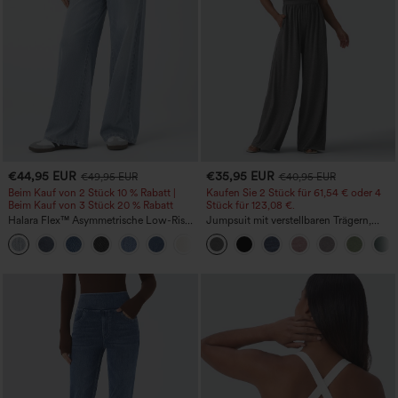
€44,95 EUR
€35,95 EUR
€49,95 EUR
€40,95 EUR
Beim Kauf von 2 Stück 10 % Rabatt |
Kaufen Sie 2 Stück für 61,54 € oder 4
Beim Kauf von 3 Stück 20 % Rabatt
Stück für 123,08 €.
Halara Flex™ Asymmetrische Low-Rise-
Jumpsuit mit verstellbaren Trägern,
Jeans mit Reißverschlusstaschen,
gerafftem Detail, weitem Bein und
+5
Baggy-Stil, weitem Bein, gewaschen,
meliertem Stoff, lässig, mit Taschen -
lässig
Easy Peezy