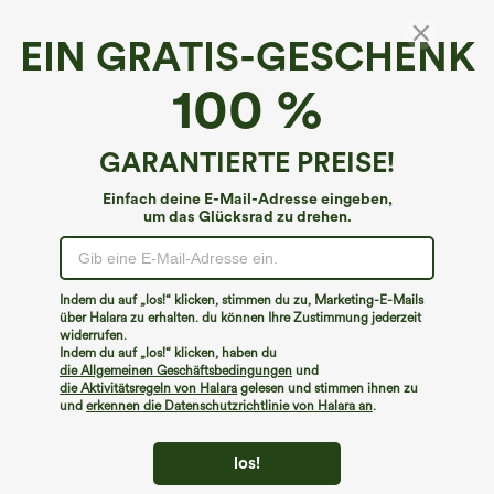
EIN GRATIS-GESCHENK
100 %
GARANTIERTE PREISE!
Einfach deine E-Mail-Adresse eingeben,
um das Glücksrad zu drehen.
Hoppla!
Wir können die von Ihnen gesuchte Seite nicht
Indem du auf „los!“ klicken, stimmen du zu, Marketing-E-Mails
finden.
über Halara zu erhalten. du können Ihre Zustimmung jederzeit
widerrufen.
Indem du auf „los!“ klicken, haben du
Mehr einkaufen
die Allgemeinen Geschäftsbedingungen
und
die Aktivitätsregeln von Halara
gelesen und stimmen ihnen zu
und
erkennen die Datenschutzrichtlinie von Halara an
.
los!