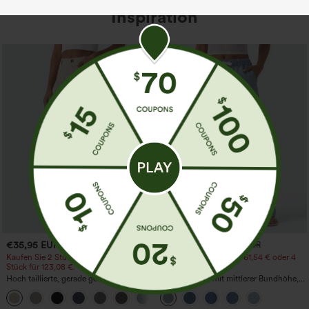
Inspiration
€35,95 EUR
€44,95 EUR
€49,95 EUR
Kaufen Sie 2 Stück für 61,54 € oder 4
Kaufen Sie 2 Stück für 61,54 € oder 4
Stück für 123,08 €.
Stück für 123,08 €.
Hoch taillierte, gerade geschnittene,
Lässige Jeans mit mittlerer Bundhöhe,
legere Leinen-Optik-Hose mit Taschen
Kordelzug und Taschen
+5