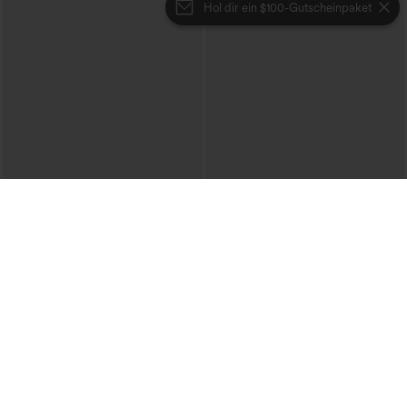
Hol dir ein $100-Gutscheinpaket
€40,95 EUR
€44,95 EUR
€49,95 EUR
Lässiger Pullover mit U-Boot-Ausschnitt
Beim Kauf von 2 Stück 10 % Rabatt |
und Fledermausärmeln.
Beim Kauf von 3 Stück 20 % Rabatt
+1
Halara Flex™ V-Ausschnitt-Overall aus
gewaschenem Denim mit Taschen –
lässig