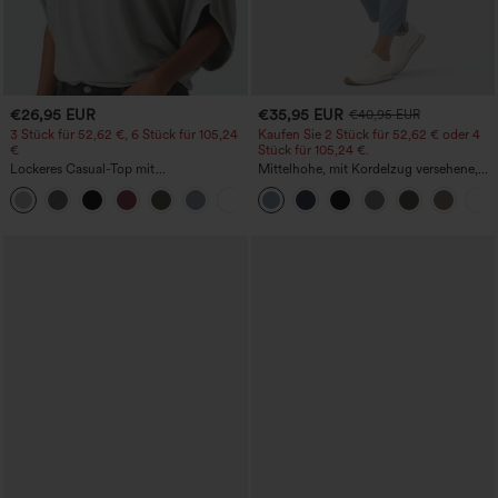
€26,95 EUR
€35,95 EUR
€40,95 EUR
3 Stück für 52,62 €, 6 Stück für 105,24
Kaufen Sie 2 Stück für 52,62 € oder 4
€
Stück für 105,24 €.
Lockeres Casual-Top mit
Mittelhohe, mit Kordelzug versehene,
Rundhalsausschnitt und
schnelltrocknende Golfhose mit schmal
+1
Fledermausärmeln
zulaufendem Schnitt, abgerundetem
Saum und Taschen – UPF 40+