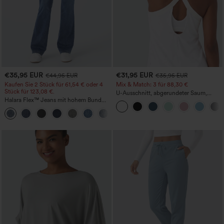
€35,95 EUR
€31,95 EUR
€44,95 EUR
€35,95 EUR
Kaufen Sie 2 Stück für 61,54 € oder 4
Mix & Match: 3 für 88,30 €
Stück für 123,08 €.
U-Ausschnitt, abgerundeter Saum,
Halara Flex™ Jeans mit hohem Bund
InstantCool Yoga-Trägertop – UPF50+
und Taschen, gewaschener, lässiger
+5
Bootcut