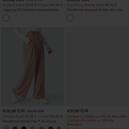
Compra 2 por 52,62 € o 4 por 105,24 €.
Combina y ahorra: 3 por 88,30 €
Leggings SoCinched entrenamiento
Pantalones cropped de talle alto con
moldeador abdomen bolsillo lateral tiro
bolsillos con cremallera y efecto lino
+16
alto
€26,95 EUR
€31,95 EUR
€31,95 EUR
Compra 2 por 52,62 € o 4 por 105,24 €.
Compra 2 y obtén un 10% de descuento
| Compra 3 y obtén un 20% de
Pantalones Halara Flex™ de oficina
descuento
anchos plisados de tiro alto con bolsillos