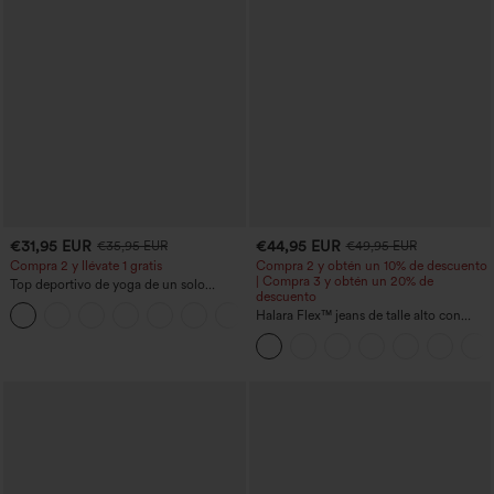
€31,95 EUR
€44,95 EUR
€35,95 EUR
€49,95 EUR
Compra 2 y llévate 1 gratis
Compra 2 y obtén un 10% de descuento
| Compra 3 y obtén un 20% de
Top deportivo de yoga de un solo
descuento
hombro, manga larga con agujero para
+3
el pulgar, dobladillo curvo estilo high-
Halara Flex™ jeans de talle alto con
low (frente más corto, espalda más
bolsillos, dobladillo enrollado, pierna
larga), de secado rápido, con sujetador
ancha y efecto lavado, estilo casual
incorporado