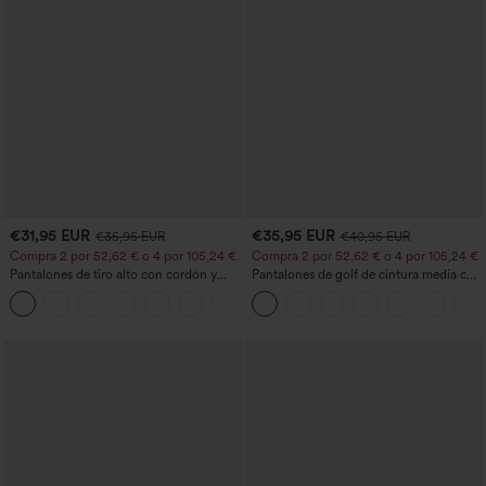
€31,95 EUR
€35,95 EUR
€35,95 EUR
€40,95 EUR
Compra 2 por 52,62 € o 4 por 105,24 €.
Compra 2 por 52,62 € o 4 por 105,24 €.
Pantalones de tiro alto con cordón y
Pantalones de golf de cintura media con
bolsillos, pernera ancha, holgados y de
cordón, dobladillo curvo, secado rápido,
+15
estilo casual con tacto de lino.
de corte cónico y con bolsillos - UPF40+