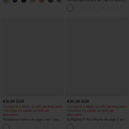
+21
en tela tipo gofre
Pantalones cortos 2 en 1 de tiro alto con
bolsillo interior y trasero
€31,95 EUR
€35,95 EUR
Compra 2 y obtén un 10% de descuento
Compra 2 y obtén un 10% de descuento
| Compra 3 y obtén un 20% de
| Compra 3 y obtén un 20% de
descuento
descuento
Pantalones cortos de yoga 2 en 1 con
SoftlyZero™ Airy Shorts de yoga 2 en 1
bolsillo trasero de talle muy alto y
InstantCool de talle súper alto, 7" con
+20
bolsillo lateral oculto de 5&#39;&#39;
bolsillos