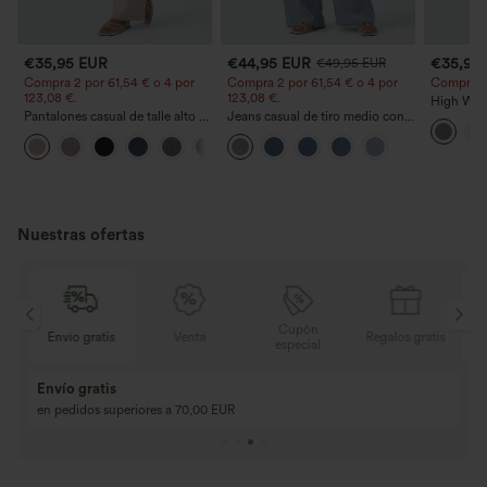
€35,95 EUR
€44,95 EUR
€35,95
€49,95 EUR
Compra 2 por 61,54 € o 4 por
Compra 2 por 61,54 € o 4 por
Compra 2 y
123,08 €.
123,08 €.
High Wais
Pantalones casual de talle alto y
Jeans casual de tiro medio con
Straight 
pierna recta con tacto de lino y
cordón y bolsillos
+5
bolsillos
Nuestras ofertas
Cupón
is
Venta
Regalos gratis
Envío gratis
especial
Compra 2 y llévat
Compra 3 y llévate 1 gratis
Compra 3 por 2, Co
Compra 4 por 3, compra 8 por 6
Compra 9 por 6