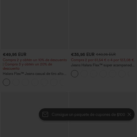
€49,95 EUR
€35,95 EUR
€40,95 EUR
Compra 2 y obtén un 10% de descuento
Compra 2 por 61,54 € o 4 por 123,08 €.
| Compra 3 y obtén un 20% de
Jeans Halara Flex™ súper acampanado
descuento
elástico lavado bolsillo cruzado tiro alto
Halara Flex™ Jeans casual de tiro alto
con control abdominal, pernera ancha y
bolsillos
Consigue un paquete de cupones de $100