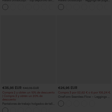
Halara UltraSculpt™ top deportivo sin
Halara UltraSculpt™ leggings de yoga
mangas con escote redondo y bajo
bootcut de talle alto con control
+11
curvo
abdominal, efecto moldeador y bolsillos
€35,95 EUR
€26,95 EUR
€40,95 EUR
Compra 2 y obtén un 10% de descuento
Compra 3 por 52,62 € o 6 por 105,24 €.
| Compra 3 y obtén un 20% de
OneForm Seamless Flow – Leggings de
descuento
yoga sin costuras, tiro medio, control de
Pantalones de trabajo holgados de talle
abdomen y realce de glúteos
medio con bolsillos y pernera estilo
+3
barril