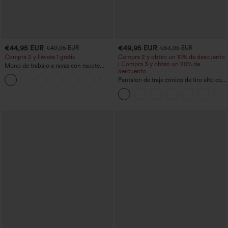
€44,95 EUR
€49,95 EUR
€49,95 EUR
€53,95 EUR
Compra 2 y llévate 1 gratis
Compra 2 y obtén un 10% de descuento
| Compra 3 y obtén un 20% de
Mono de trabajo a rayas con escote
descuento
barco, sin mangas, lazo lateral, tacto
+8
Cool Touch y bolsillos - Edición Easy
Pantalón de traje cónico de tiro alto con
Peezy
bolsillos