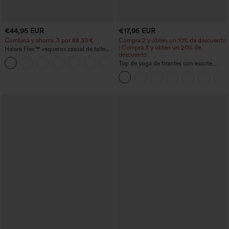
€44,95 EUR
€17,95 EUR
Combina y ahorra: 3 por 88,30 €
Compra 2 y obtén un 10% de descuento
| Compra 3 y obtén un 20% de
Halara Flex™ vaqueros casual de talle
descuento
alto con bolsillos, estilo baggy de pierna
+2
ancha, efecto lavado
Top de yoga de tirantes con escote
redondo, fruncido y tacto fresco -
UPF50+