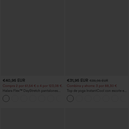
€40,95 EUR
€31,95 EUR
€35,95 EUR
Compra 2 por 61,54 € o 4 por 123,08 €.
Combina y ahorra: 3 por 88,30 €
Halara Flex™ DayStretch pantalones
Top de yoga InstantCool con escote en
acampanados de trabajo de tiro medio
U y bajo curvado - UPF50+
+12
con bolsillo lateral con cremallera