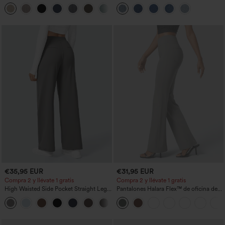
recta con tacto de lino y bolsillos
bolsillos
+5
€35,95 EUR
€31,95 EUR
Compra 2 y llévate 1 gratis
Compra 2 y llévate 1 gratis
High Waisted Side Pocket Straight Leg
Pantalones Halara Flex™ de oficina de
Work Pants
tiro alto ligeramente acampanados con
+23
bolsillos