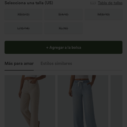
Selecciona una talla
(US)
Tabla de tallas
XS
(
0/2
)
S
(
4/6
)
M
(
8/10
)
L
(
12/14
)
XL
(
16
)
+ Agregar a la bolsa
Más para amar
Estilos similares