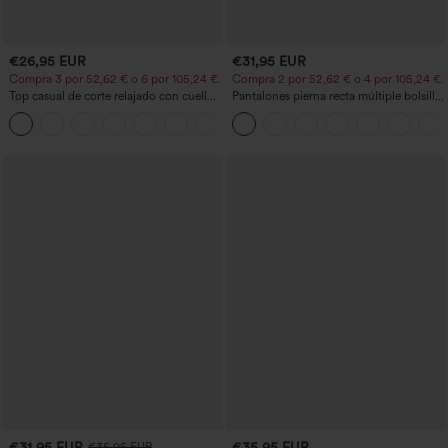
€26,95 EUR
€31,95 EUR
Compra 3 por 52,62 € o 6 por 105,24 €.
Compra 2 por 52,62 € o 4 por 105,24 €.
Top casual de corte relajado con cuello
Pantalones pierna recta múltiple bolsillo
redondo y mangas murciélago.
botón tiro alto
+1
€31,95 EUR
€35,95 EUR
€35,95 EUR