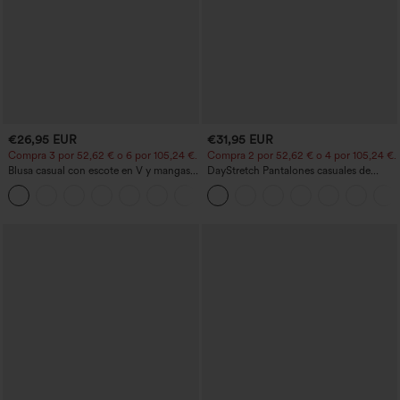
€26,95 EUR
€31,95 EUR
Compra 3 por 52,62 € o 6 por 105,24 €.
Compra 2 por 52,62 € o 4 por 105,24 €.
Blusa casual con escote en V y mangas
DayStretch Pantalones casuales de
cortas abullonadas
cintura alta con pernera tipo barril y
bolsillos