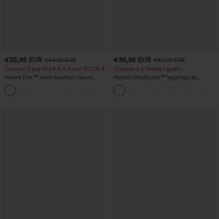
€35,95 EUR
€35,95 EUR
€44,95 EUR
€40,95 EUR
Compra 2 por 61,54 € o 4 por 123,08 €.
Compra 2 y llévate 1 gratis
Halara Flex™ jeans bootcut casual
Halara UltraSculpt™ leggings de
lavados, de talle alto y con bolsillos
entrenamiento moldeadores de talle alto
+5
con fruncido trasero que realza los
glúteos, control de abdomen y bolsillos