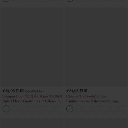
de longitud más larga
€31,95 EUR
€31,95 EUR
€35,95 EUR
Compra 2 por 52,62 € o 4 por 105,24 €.
Compra 2 y llévate 1 gratis
Halara Flex™ Pantalones de trabajo de
Pantalones casual de talle alto con
talle alto, moldeadores del cuerpo, que
cordón, pernera ancha, en mezcla de
+10
estilizan la cintura, con bolsillos, de
lino y con bolsillos
pierna ancha en micro‑waffle