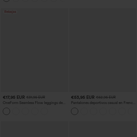
Rebajas
€17,95 EUR
€53,95 EUR
€31,95 EUR
€62,95 EUR
OneForm Seamless Flow leggings de
Pantalones deportivos casual en French
yoga de talle alto con control abdominal
terry con estampado denim, tiro medio,
y realce de glúteos
estilo jeans y bolsillos