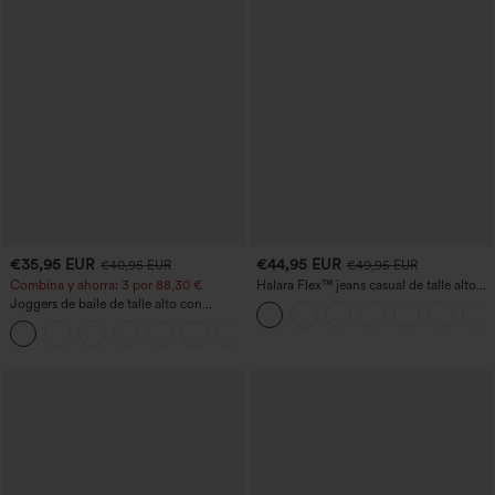
€35,95 EUR
€44,95 EUR
€40,95 EUR
€49,95 EUR
Combina y ahorra: 3 por 88,30 €
Halara Flex™ jeans casual de talle alto
con bolsillos, pierna recta y lavados
Joggers de baile de talle alto con
cordón, fruncidos, corte cónico, secado
rápido, tacto fresco y bolsillos - UPF40+