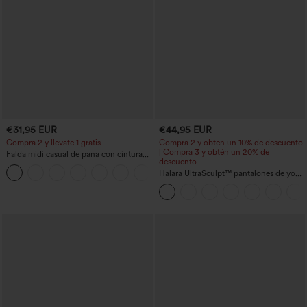
€31,95 EUR
€44,95 EUR
Compra 2 y llévate 1 gratis
Compra 2 y obtén un 10% de descuento
| Compra 3 y obtén un 20% de
Falda midi casual de pana con cintura
descuento
media y bolsillo lateral frontal con
+1
solapa
Halara UltraSculpt™ pantalones de yoga
holgados de talle alto con control
abdominal, rayas color block y bolsillos