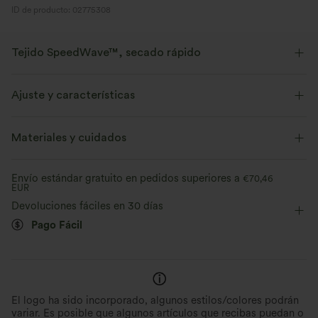
ID de producto: 02775308
Tejido SpeedWave™, secado rápido
Descubre nuestro tejido ultra soporte de secado rápido para tus
entrenamientos más intensos.
Ajuste y características
Transpirable
Se siente fresco al tacto.
Corte ajustado
Copas moldeadas
Espalda en V
Materiales y cuidados
Cuello redondo
Fácil de poner
Sin mangas
Secado rápido
Soporte medio
Envío estándar gratuito en pedidos superiores a
€70,46
EUR
Elasticidad alta
Elástico en 4 direcciones
Devoluciones fáciles en 30 días
Pago Fácil
El logo ha sido incorporado, algunos estilos/colores podrán
variar. Es posible que algunos artículos que recibas puedan o