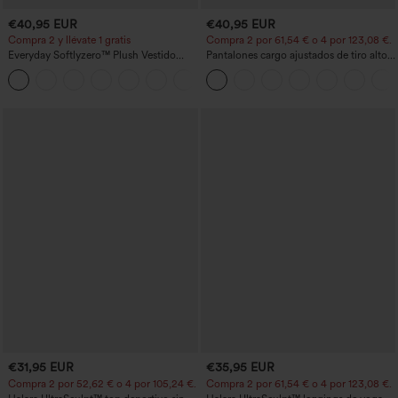
€40,95 EUR
€40,95 EUR
Compra 2 y llévate 1 gratis
Compra 2 por 61,54 € o 4 por 123,08 €.
Everyday Softlyzero™ Plush Vestido
Pantalones cargo ajustados de tiro alto
deportivo sin espalda 2 en 1
con múltiples bolsillos y cremallera con
+29
acampanado -Wannabe -Easy Peezy
botones
€31,95 EUR
€35,95 EUR
Compra 2 por 52,62 € o 4 por 105,24 €.
Compra 2 por 61,54 € o 4 por 123,08 €.