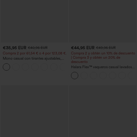
€35,95 EUR
€44,95 EUR
€40,95 EUR
€49,95 EUR
Compra 2 por 61,54 € o 4 por 123,08 €.
Compra 2 y obtén un 10% de descuento
| Compra 3 y obtén un 20% de
Mono casual con tirantes ajustables,
descuento
fruncidos, pierna ancha, tejido jaspeado
+10
y bolsillos - Easy Peezy
Halara Flex™ vaqueros casual lavados
asimétricos de tiro bajo con bolsillos
con cremallera, corte baggy y pierna
ancha