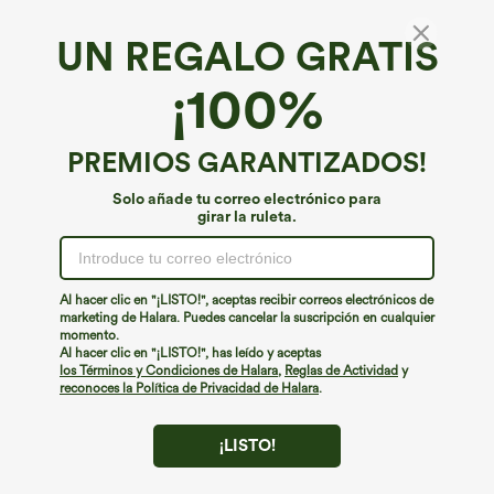
UN REGALO GRATIS
SpeedWave™*
¡100%
SpeedWave™ top de running de sujeción
media, diseño recortado y de secado rápido
4.8
(
6
)
PREMIOS GARANTIZADOS!
€31,95 EUR
Solo añade tu correo electrónico para
girar la ruleta.
Al hacer clic en "¡LISTO!", aceptas recibir correos electrónicos de
marketing de Halara. Puedes cancelar la suscripción en cualquier
momento.
Al hacer clic en "¡LISTO!", has leído y aceptas
los Términos y Condiciones de Halara
,
Reglas de Actividad
y
reconoces la Política de Privacidad de Halara
.
¡LISTO!