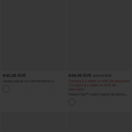
€40,95 EUR
€44,95 EUR
€49,95 EUR
Jersey casual con escote barco y
Compra 2 y obtén un 10% de descuento
mangas murciélago
| Compra 3 y obtén un 20% de
+1
descuento
Halara Flex™ overol casual de denim
lavado con escote en V y bolsillos