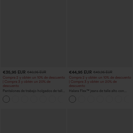
€35,95 EUR
€44,95 EUR
€40,95 EUR
€49,95 EUR
Compra 2 y obtén un 10% de descuento
Compra 2 y obtén un 10% de descuento
| Compra 3 y obtén un 20% de
| Compra 3 y obtén un 20% de
descuento
descuento
Pantalones de trabajo holgados de talle
Halara Flex™ jeans de talle alto con
medio con bolsillos y pernera estilo
bolsillos, dobladillo enrollado, pierna
+3
barril
ancha y efecto lavado, estilo casual