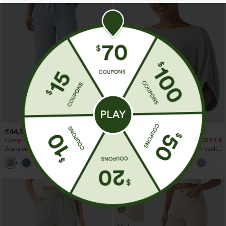
€44,95 EUR
€26,95 EUR
€49,95 EUR
Compra 2 por 61,54 € o 4 por 123,08 €.
Compra 3 por 52,62 € o 6 por 105,24 €.
Jeans casual de tiro medio con cordón y
Top casual de corte relajado con cuello
bolsillos
redondo y mangas murciélago.