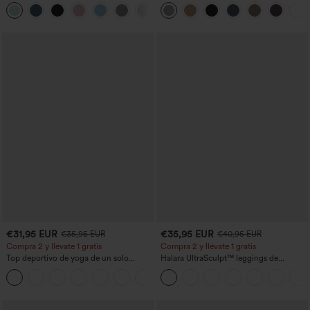
U y bajo curvado - UPF50+
talle alto, moldeadores del cuerpo, que
estilizan la cintura, con bolsillos, de
pierna ancha en micro‑waffle
€31,95 EUR
€35,95 EUR
€35,95 EUR
€40,95 EUR
Compra 2 y llévate 1 gratis
Compra 2 y llévate 1 gratis
Top deportivo de yoga de un solo
Halara UltraSculpt™ leggings de
hombro, manga larga con agujero para
entrenamiento moldeadores de talle alto
+3
el pulgar, dobladillo curvo estilo high-
con fruncido trasero que realza los
low (frente más corto, espalda más
glúteos, control de abdomen y bolsillos
larga), de secado rápido, con sujetador
incorporado