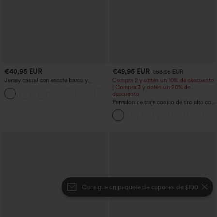
€40,95 EUR
€49,95 EUR
€53,95 EUR
Jersey casual con escote barco y
Compra 2 y obtén un 10% de descuento
mangas murciélago
| Compra 3 y obtén un 20% de
+1
descuento
Pantalón de traje cónico de tiro alto con
bolsillos
Consigue un paquete de cupones de $100