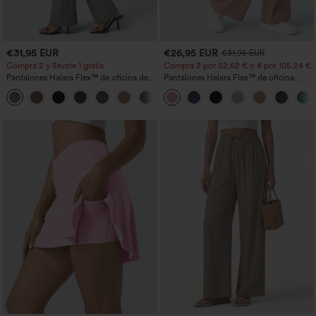
€31,95 EUR
€26,95 EUR
€31,95 EUR
Compra 2 y llévate 1 gratis
Compra 2 por 52,62 € o 4 por 105,24 €.
Pantalones Halara Flex™ de oficina de
Pantalones Halara Flex™ de oficina
tiro alto ligeramente acampanados con
anchos plisados de tiro alto con bolsillos
+13
bolsillos
en tela tipo gofre