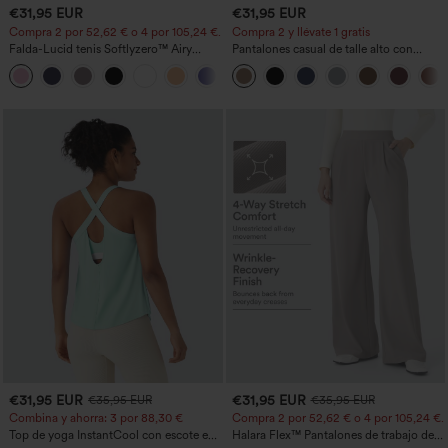
€31,95 EUR
€31,95 EUR
Compra 2 por 52,62 € o 4 por 105,24 €.
Compra 2 y llévate 1 gratis
Falda-Lucid tenis Softlyzero™ Airy
Pantalones casual de talle alto con
cruzado tacto fresco bolsillo lateral 2 en
cordón, pernera ancha, en mezcla de
+25
1 -UPF50+
lino y con bolsillos
€31,95 EUR
€31,95 EUR
€35,95 EUR
€35,95 EUR
Combina y ahorra: 3 por 88,30 €
Compra 2 por 52,62 € o 4 por 105,24 €.
Top de yoga InstantCool con escote en
Halara Flex™ Pantalones de trabajo de