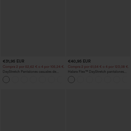
€31,95 EUR
€40,95 EUR
Compra 2 por 52,62 € o 4 por 105,24 €.
Compra 2 por 61,54 € o 4 por 123,08 €.
DayStretch Pantalones casuales de
Halara Flex™ DayStretch pantalones
cintura alta con pernera tipo barril y
acampanados de trabajo de tiro medio
+5
bolsillos
con bolsillo lateral con cremallera