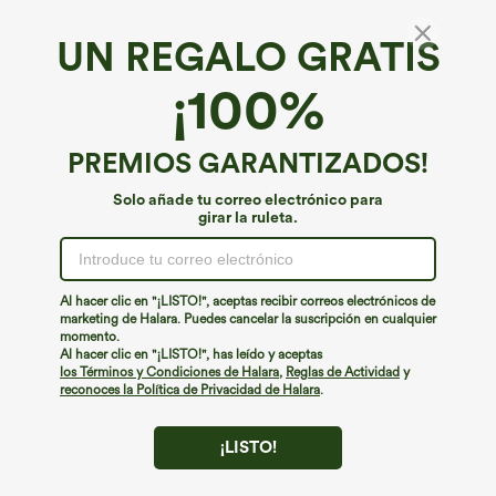
UN REGALO GRATIS
¡100%
PREMIOS GARANTIZADOS!
Solo añade tu correo electrónico para
girar la ruleta.
Al hacer clic en "¡LISTO!", aceptas recibir correos electrónicos de
marketing de Halara. Puedes cancelar la suscripción en cualquier
€35,95 EUR
€44,95 EUR
€49,95 EUR
momento.
Compra 2 y llévate 1 gratis
Compra 2 y obtén un 10% de descuento
Al hacer clic en "¡LISTO!", has leído y aceptas
| Compra 3 y obtén un 20% de
High Waisted Side Pocket Straight Leg
los Términos y Condiciones de Halara
,
Reglas de Actividad
y
descuento
Work Pants
reconoces la Política de Privacidad de Halara
.
+23
Halara Flex™ vaqueros casual lavados
asimétricos de tiro bajo con bolsillos
con cremallera, corte baggy y pierna
ancha
¡LISTO!