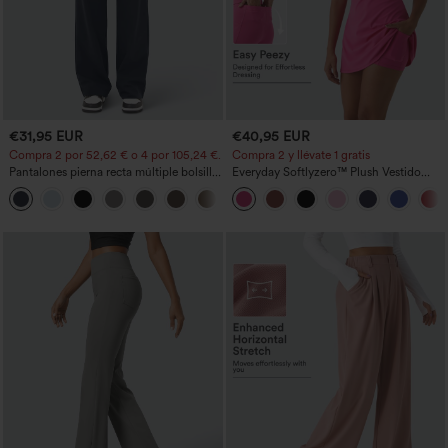
€31,95 EUR
€40,95 EUR
Compra 2 por 52,62 € o 4 por 105,24 €.
Compra 2 y llévate 1 gratis
Pantalones pierna recta múltiple bolsillo
Everyday Softlyzero™ Plush Vestido
botón tiro alto
deportivo sin espalda 2 en 1
+23
acampanado -Wannabe -Easy Peezy