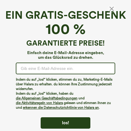
EIN GRATIS-GESCHENK
SpeedWave™*
100 %
SpeedWave™ Mittlere Unterstützung
Reflektierendes Racerback-Top mit
Ausschnitt, Schnelltrocknend für Wandern
€8,95 EUR
GARANTIERTE PREISE!
€22,95 EUR
und Sport
Einfach deine E-Mail-Adresse eingeben,
um das Glücksrad zu drehen.
Indem du auf „los!“ klicken, stimmen du zu, Marketing-E-Mails
über Halara zu erhalten. du können Ihre Zustimmung jederzeit
widerrufen.
Indem du auf „los!“ klicken, haben du
die Allgemeinen Geschäftsbedingungen
und
die Aktivitätsregeln von Halara
gelesen und stimmen ihnen zu
und
erkennen die Datenschutzrichtlinie von Halara an
.
los!