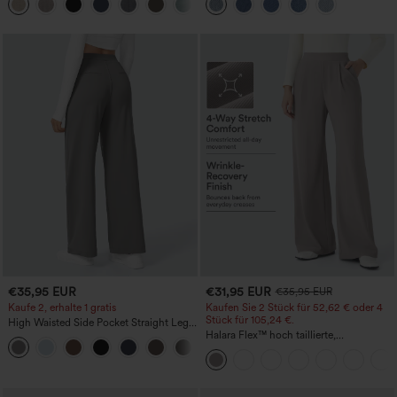
+5
€35,95 EUR
€31,95 EUR
€35,95 EUR
Kaufe 2, erhalte 1 gratis
Kaufen Sie 2 Stück für 52,62 € oder 4
Stück für 105,24 €.
High Waisted Side Pocket Straight Leg
Work Pants
Halara Flex™ hoch taillierte,
+23
figurformende Arbeitshose, die die Taille
schmaler wirken lässt, mit Taschen,
weitem Bein und Mikro-Waffelstruktur