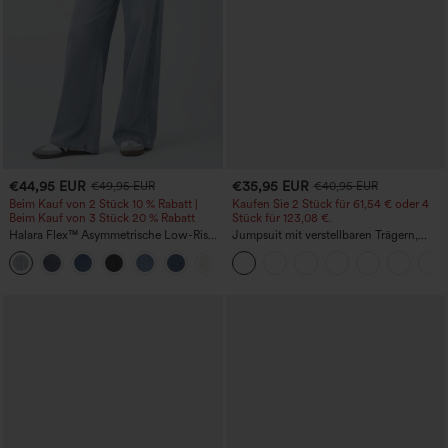
€44,95 EUR
€35,95 EUR
€49,95 EUR
€40,95 EUR
Beim Kauf von 2 Stück 10 % Rabatt |
Kaufen Sie 2 Stück für 61,54 € oder 4
Beim Kauf von 3 Stück 20 % Rabatt
Stück für 123,08 €.
Halara Flex™ Asymmetrische Low-Rise-
Jumpsuit mit verstellbaren Trägern,
Jeans mit Reißverschlusstaschen,
gerafftem Detail, weitem Bein und
+5
Baggy-Stil, weitem Bein, gewaschen,
meliertem Stoff, lässig, mit Taschen -
lässig
Easy Peezy