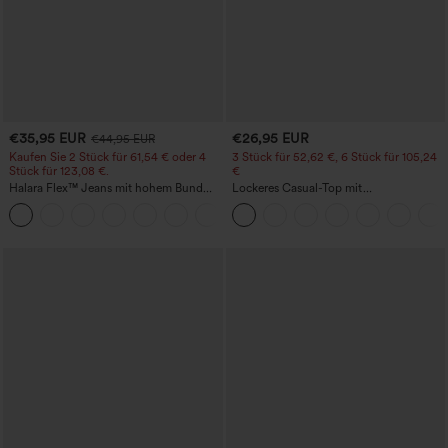
€35,95 EUR
€26,95 EUR
€44,95 EUR
Kaufen Sie 2 Stück für 61,54 € oder 4
3 Stück für 52,62 €, 6 Stück für 105,24
Stück für 123,08 €.
€
Halara Flex™ Jeans mit hohem Bund
Lockeres Casual-Top mit
und Taschen, gewaschener, lässiger
Rundhalsausschnitt und
+5
Bootcut
Fledermausärmeln