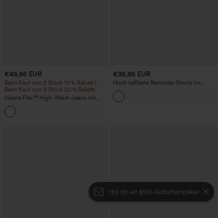
€49,95 EUR
€35,95 EUR
Beim Kauf von 2 Stück 10 % Rabatt |
Hoch taillierte Bermuda-Shorts im
Beim Kauf von 3 Stück 20 % Rabatt
Resort-Look, Leinen-Optik, mit
umgeschlagenem Saum, 10'' und
Halara Flex™ High-Waist-Jeans mit
Taschen
Bauchkontrolle, weitem Bein und
Taschen
Hol dir ein $100-Gutscheinpaket