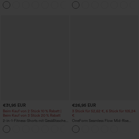
mit hoher Taille – formend, Po-Lifting,
Rundhalsausschnitt und
+15
Bauchkontrolle und mit Taschen
geschwungenem Saum
€31,95 EUR
€26,95 EUR
Beim Kauf von 2 Stück 10 % Rabatt |
3 Stück für 52,62 €, 6 Stück für 105,24
Beim Kauf von 3 Stück 20 % Rabatt
€
2-in-1-Fitness-Shorts mit Gesäßtasche
OneForm Seamless Flow Mid-Rise
und seitlicher versteckter Tasche 6,3 cm
Yoga-Leggings - mittelhoher Bund,
+25
bauchformend und mit Po-Lifting-
Effekt