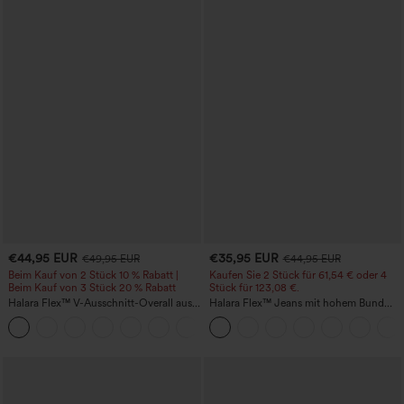
€44,95 EUR
€35,95 EUR
€49,95 EUR
€44,95 EUR
Beim Kauf von 2 Stück 10 % Rabatt |
Kaufen Sie 2 Stück für 61,54 € oder 4
Beim Kauf von 3 Stück 20 % Rabatt
Stück für 123,08 €.
Halara Flex™ V-Ausschnitt-Overall aus
Halara Flex™ Jeans mit hohem Bund
gewaschenem Denim mit Taschen –
und Taschen, gewaschener, lässiger
+1
lässig
Bootcut