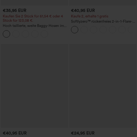
€35,95 EUR
€40,95 EUR
Kaufen Sie 2 Stück für 61,54 € oder 4
Kaufe 2, erhalte 1 gratis
Stück für 123,08 €.
Softlyzero™ rückenfreies 2-in-1-Flare-
Hoch taillierte, weite Baggy-Hosen im
Trainingskleid – Wannabe – Easy Peezy
Casual-Stil mit Taschen
€40,95 EUR
€24,95 EUR