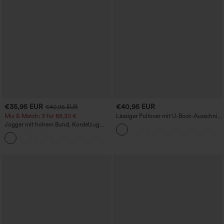
€35,95 EUR
€40,95 EUR
€40,95 EUR
Mix & Match: 3 für 88,30 €
Lässiger Pullover mit U-Boot-Ausschnitt
und Fledermausärmeln.
Jogger mit hohem Bund, Kordelzug
und Raffung, schmal zulaufend,
schnelltrocknend mit kühlendem Griff,
mit Taschen - UPF40+