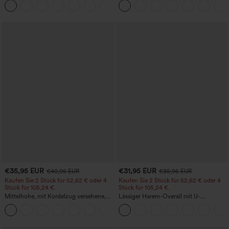
+15
Bauchkontrolle und mit Taschen
€35,95 EUR
€31,95 EUR
€40,95 EUR
€35,95 EUR
Kaufen Sie 2 Stück für 52,62 € oder 4
Kaufen Sie 2 Stück für 52,62 € oder 4
Stück für 105,24 €.
Stück für 105,24 €.
Mittelhohe, mit Kordelzug versehene,
Lässiger Harem-Overall mit U-
schnelltrocknende Golfhose mit schmal
Ausschnitt und Taschen - Easy Peezy
+2
zulaufendem Schnitt, abgerundetem
Edition
Saum und Taschen – UPF 40+