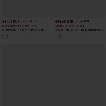
€31,95 EUR
€35,95 EUR
€35,95 EUR
€40,95 EUR
Mix & Match: 3 für 88,30 €
Kaufe 2, erhalte 1 gratis
U-Ausschnitt, abgerundeter Saum,
Halara UltraSculpt™ Trainingsleggings
InstantCool Yoga-Trägertop – UPF50+
mit hohem Bund – raffende Push-up-
Po-Form, Bauchkontrolle, Taschen und
formende Passform