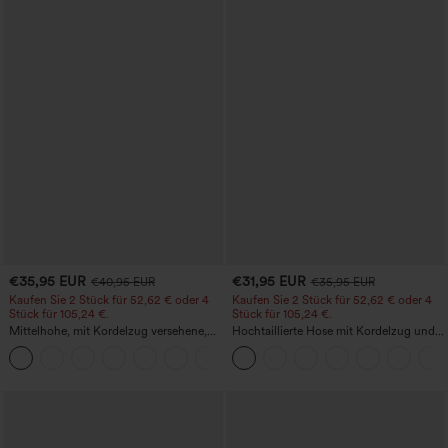
€35,95 EUR
€31,95 EUR
€40,95 EUR
€35,95 EUR
Kaufen Sie 2 Stück für 52,62 € oder 4
Kaufen Sie 2 Stück für 52,62 € oder 4
Stück für 105,24 €.
Stück für 105,24 €.
Mittelhohe, mit Kordelzug versehene,
Hochtaillierte Hose mit Kordelzug und
schnelltrocknende Golfhose mit schmal
Taschen, weitem Bein, lässig und locker
+2
zulaufendem Schnitt, abgerundetem
in Leinenoptik
Saum und Taschen – UPF 40+