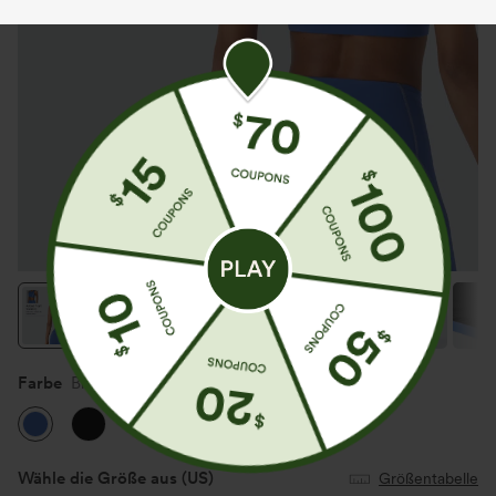
Farbe
Bluebird Cyan
Wähle die Größe aus
(US)
Größentabelle