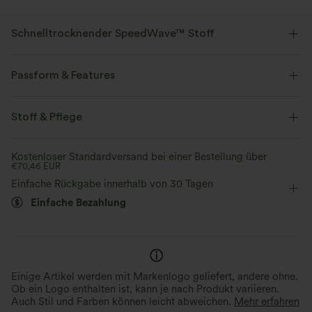
Schnelltrocknender SpeedWave™ Stoff
Entdecke unser ultra-stützendes und schnelltrocknendes Material für
deine intensivsten Workouts.
Passform & Features
Atmungsaktiv
Kühles Tragegefühl
Körperbetont
eingenähter BH
Racerback
Stoff & Pflege
Rundhalsausschnitt
Cut-Outs
überziehen
schnelltrocknend
Mittlerer Support
Kostenloser Standardversand bei einer Bestellung über
€70,46 EUR
Wandern
Unter der Brust
ärmellos
Einfache Rückgabe innerhalb von 30 Tagen
Hohe Dehnung
Vier-Wege-Stretch
Doppelträger
Einfache Bezahlung
Mittlerer Support
Einige Artikel werden mit Markenlogo geliefert, andere ohne.
Ob ein Logo enthalten ist, kann je nach Produkt variieren.
Auch Stil und Farben können leicht abweichen.
Mehr erfahren