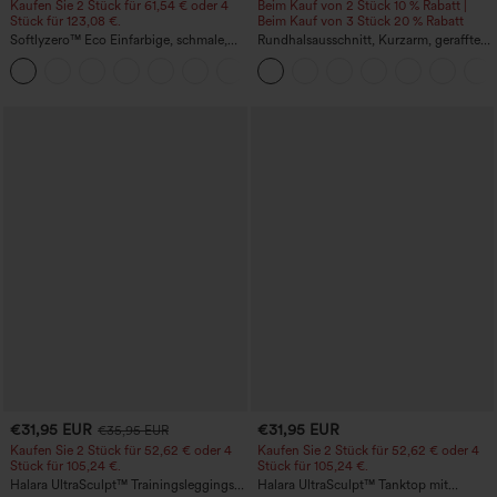
Kaufen Sie 2 Stück für 61,54 € oder 4
Beim Kauf von 2 Stück 10 % Rabatt |
Stück für 123,08 €.
Beim Kauf von 3 Stück 20 % Rabatt
Softlyzero™ Eco Einfarbige, schmale,
Rundhalsausschnitt, Kurzarm, gerafftes
hoch taillierte Wanderhose mit
Cool-Touch Yoga-Sporttop - UPF50+
+10
mehreren Taschen
€31,95 EUR
€31,95 EUR
€35,95 EUR
Kaufen Sie 2 Stück für 52,62 € oder 4
Kaufen Sie 2 Stück für 52,62 € oder 4
Stück für 105,24 €.
Stück für 105,24 €.
Halara UltraSculpt™ Trainingsleggings
Halara UltraSculpt™ Tanktop mit