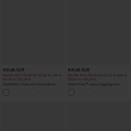
€31,95 EUR
€31,95 EUR
Kaufen Sie 2 Stück für 52,62 € oder 4
Kaufen Sie 2 Stück für 52,62 € oder 4
Stück für 105,24 €.
Stück für 105,24 €.
DayStretch Hose mit hohem Bund,
Halara Flex™ Jeans Jeggings aus
Barrel-Leg und Taschen
elastischem Strick-Denim mit hohem
+5
Bund und Gesäßtaschen