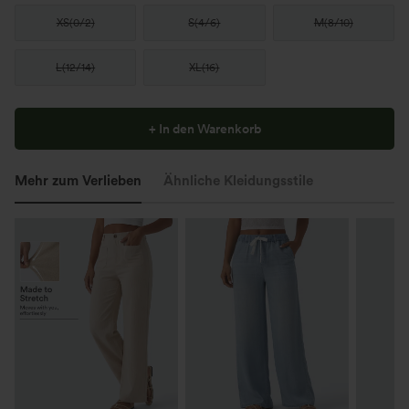
XS
(
0/2
)
S
(
4/6
)
M
(
8/10
)
L
(
12/14
)
XL
(
16
)
+ In den Warenkorb
Mehr zum Verlieben
Ähnliche Kleidungsstile