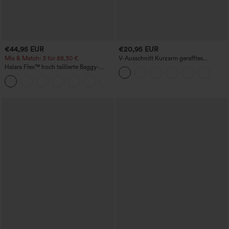
€44,95 EUR
€20,95 EUR
Mix & Match: 3 für 88,30 €
V-Ausschnitt Kurzarm gerafftes
schlichtes Freizeit-T-Shirt
Halara Flex™ hoch taillierte Baggy-
Jeans mit Taschen, weitem Bein,
+2
stonewashed, lässig