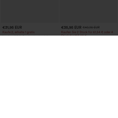
€31,95 EUR
€35,95 EUR
€40,95 EUR
Kaufe 2, erhalte 1 gratis
Kaufen Sie 2 Stück für 61,54 € oder 4
Stück für 123,08 €.
Lässiger Midi-Cordrock mit mittlerer
Bundhöhe und vorderseitiger
Halara Flex™ Crossover-Flared-Jeans
+1
Klapptasche
aus elastischem Strick-Denim mit
hohem Bund und mehreren Taschen