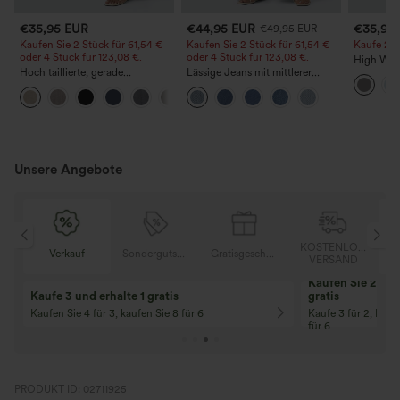
€35,95 EUR
€44,95 EUR
€35,95
€49,95 EUR
Kaufen Sie 2 Stück für 61,54 €
Kaufen Sie 2 Stück für 61,54 €
Kaufe 2, e
oder 4 Stück für 123,08 €.
oder 4 Stück für 123,08 €.
High Wais
Hoch taillierte, gerade
Lässige Jeans mit mittlerer
Straight 
geschnittene, legere Leinen-
Bundhöhe, Kordelzug und
+5
Optik-Hose mit Taschen
Taschen
Unsere Angebote
OSER
KOSTENLOSER
Verkauf
Sondergutschein
Gratisgeschenke
D
VERSAND
Kaufen Sie 2 und 
Kaufe 3 und erhalte 1 gratis
gratis
Kaufen Sie 4 für 3, kaufen Sie 8 für 6
Kaufe 3 für 2, Kauf
für 6
PRODUKT ID: 02711925