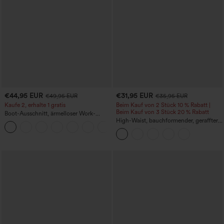
€44,95 EUR
€31,95 EUR
€49,95 EUR
€35,95 EUR
Kaufe 2, erhalte 1 gratis
Beim Kauf von 2 Stück 10 % Rabatt |
Beim Kauf von 3 Stück 20 % Rabatt
Boot-Ausschnitt, ärmelloser Work-
Jumpsuit mit seitlicher Bindung,
High-Waist, bauchformender, geraffter
+8
kühlender Cool-Touch-Effekt, gestreift
Midirock mit geschwungenem Saum, 2-
und mit Taschen – Easy Peezy Edition
in-1 Fleece/PU, lässig