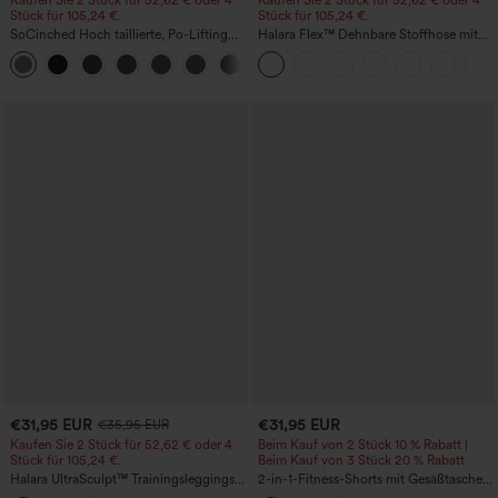
Stück für 105,24 €.
Stück für 105,24 €.
SoCinched Hoch taillierte, Po-Lifting
Halara Flex™ Dehnbare Stoffhose mit
7/8-Trainingsleggings mit
hohem Bund, Waffelmuster,
+16
Bauchkontrolle und Seitentaschen
Seitentaschen und weitem Bein
€31,95 EUR
€31,95 EUR
€35,95 EUR
Kaufen Sie 2 Stück für 52,62 € oder 4
Beim Kauf von 2 Stück 10 % Rabatt |
Stück für 105,24 €.
Beim Kauf von 3 Stück 20 % Rabatt
Halara UltraSculpt™ Trainingsleggings
2-in-1-Fitness-Shorts mit Gesäßtasche
mit hoher Taille – formend, Po-Lifting,
und seitlicher versteckter Tasche 6,3 cm