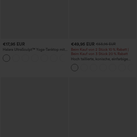
€17,95 EUR
€49,95 EUR
€53,95 EUR
Halara UltraSculpt™ Yoga-Tanktop mit
Beim Kauf von 2 Stück 10 % Rabatt |
doppelten Trägern und gedrehtem
Beim Kauf von 3 Stück 20 % Rabatt
+11
Rückendesign
Hoch taillierte, konische, einfarbige
Anzughose mit Seitentaschen