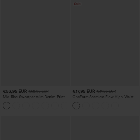
Sale
€53,95 EUR
€17,95 EUR
€62,95 EUR
€31,95 EUR
Mid-Rise-Sweatpants im Denim-Print
OneForm Seamless Flow High-Waist
aus French Terry, lässig, mit Taschen
Yogaleggings – nahtlos, mit hoher
Taille, bauchformend und mit
Hebeeffekt für den Po