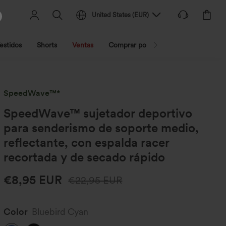
United States
(
EUR
)
estidos
Shorts
Ventas
Comprar por actividad
Compra po
SpeedWave™*
SpeedWave™ sujetador deportivo
para senderismo de soporte medio,
reflectante, con espalda racer
recortada y de secado rápido
€8,95 EUR
€22,95 EUR
Color
Bluebird Cyan