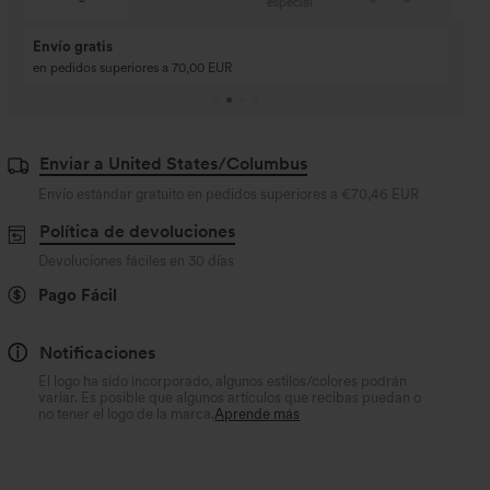
especial
Compra 2 y llévate 
Compra 3 y llévate 1 gratis
Compra 3 por 2, Com
Compra 4 por 3, compra 8 por 6
Compra 9 por 6
Enviar a United States/Columbus
Envío estándar gratuito en pedidos superiores a
€70,46 EUR
Política de devoluciones
Devoluciones fáciles en 30 días
Pago Fácil
Notificaciones
El logo ha sido incorporado, algunos estilos/colores podrán
variar. Es posible que algunos artículos que recibas puedan o
no tener el logo de la marca.
Aprende más