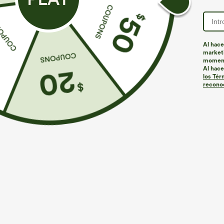
Al hace
marketi
Más para amar
Estilos similares
momen
Al hace
los Tér
reconoc
€35,95 EUR
€35,95 EUR
Compra 2 por 61,54 € o 4 por
Compra 2 y llévate 1 gratis
C