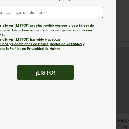
r clic en "¡LISTO!", aceptas recibir correos electrónicos de
ng de Halara. Puedes cancelar la suscripción en cualquier
to.
r clic en "¡LISTO!", has leído y aceptas
minos y Condiciones de Halara
,
Reglas de Actividad
y
es la Política de Privacidad de Halara
.
¡LISTO!
€44,95 EUR
€31,95 EUR
€40,
€49,95 EUR
ompra 2 por 61,54 € o 4 por
Compra 2 y llévate 1 gratis
Compr