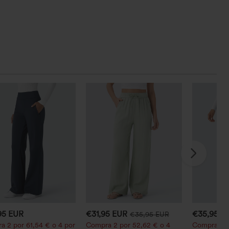
95 EUR
€31,95 EUR
€35,95 E
€35,95 EUR
a 2 por 61,54 € o 4 por
Compra 2 por 52,62 € o 4
Compra 2 p