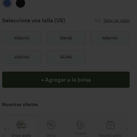
Selecciona una talla
(US)
Tabla de tallas
XS
(
0/2
)
S
(
4/6
)
M
(
8/10
)
L
(
12/14
)
XL
(
16
)
+ Agregar a la bolsa
Nuestras ofertas
Cupón
s
Venta
Regalos gratis
Envío gratis