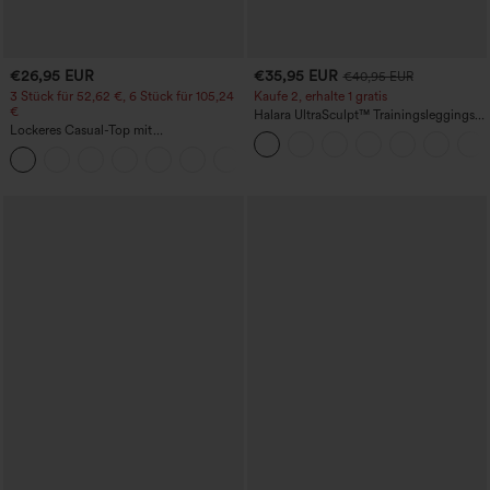
€26,95 EUR
€35,95 EUR
€40,95 EUR
3 Stück für 52,62 €, 6 Stück für 105,24
Kaufe 2, erhalte 1 gratis
€
Halara UltraSculpt™ Trainingsleggings
Lockeres Casual-Top mit
mit hohem Bund – raffende Push-up-
Rundhalsausschnitt und
Po-Form, Bauchkontrolle, Taschen und
+1
Fledermausärmeln
formende Passform