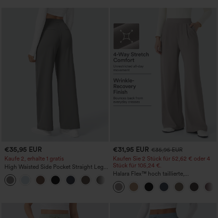
€35,95 EUR
€31,95 EUR
€35,95 EUR
Kaufe 2, erhalte 1 gratis
Kaufen Sie 2 Stück für 52,62 € oder 4
Stück für 105,24 €.
High Waisted Side Pocket Straight Leg
Work Pants
Halara Flex™ hoch taillierte,
+23
figurformende Arbeitshose, die die Taille
schmaler wirken lässt, mit Taschen,
weitem Bein und Mikro-Waffelstruktur