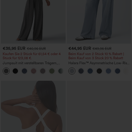
€35,95 EUR
€44,95 EUR
€40,95 EUR
€49,95 EUR
Kaufen Sie 2 Stück für 61,54 € oder 4
Beim Kauf von 2 Stück 10 % Rabatt |
Stück für 123,08 €.
Beim Kauf von 3 Stück 20 % Rabatt
Jumpsuit mit verstellbaren Trägern,
Halara Flex™ Asymmetrische Low-Rise-
gerafftem Detail, weitem Bein und
Jeans mit Reißverschlusstaschen,
+10
meliertem Stoff, lässig, mit Taschen -
Baggy-Stil, weitem Bein, gewaschen,
Easy Peezy
lässig