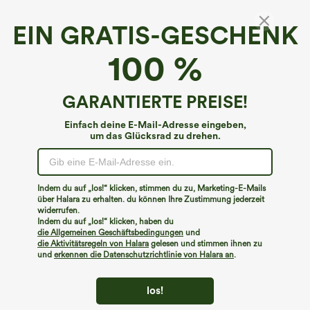
EIN GRATIS-GESCHENK
100 %
GARANTIERTE PREISE!
Einfach deine E-Mail-Adresse eingeben,
um das Glücksrad zu drehen.
Hoppla!
Wir können die von Ihnen gesuchte Seite nicht
Indem du auf „los!“ klicken, stimmen du zu, Marketing-E-Mails
finden.
über Halara zu erhalten. du können Ihre Zustimmung jederzeit
widerrufen.
Indem du auf „los!“ klicken, haben du
Mehr einkaufen
die Allgemeinen Geschäftsbedingungen
und
die Aktivitätsregeln von Halara
gelesen und stimmen ihnen zu
und
erkennen die Datenschutzrichtlinie von Halara an
.
los!