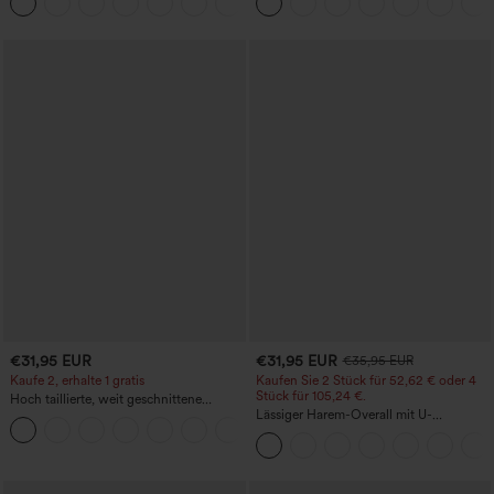
+15
Bauchkontrolle und mit Taschen
€31,95 EUR
€31,95 EUR
€35,95 EUR
Kaufe 2, erhalte 1 gratis
Kaufen Sie 2 Stück für 52,62 € oder 4
Stück für 105,24 €.
Hoch taillierte, weit geschnittene
Freizeithose aus Leinenmischung mit
Lässiger Harem-Overall mit U-
+5
Kordelzug und Taschen
Ausschnitt und Taschen - Easy Peezy
Edition