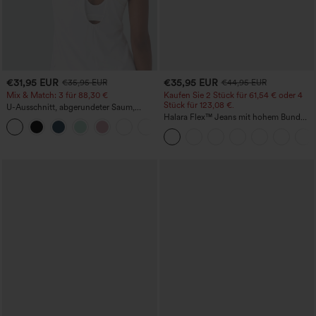
€31,95 EUR
€35,95 EUR
€35,95 EUR
€44,95 EUR
Mix & Match: 3 für 88,30 €
Kaufen Sie 2 Stück für 61,54 € oder 4
Stück für 123,08 €.
U-Ausschnitt, abgerundeter Saum,
InstantCool Yoga-Trägertop – UPF50+
Halara Flex™ Jeans mit hohem Bund
und Taschen, gewaschener, lässiger
Bootcut