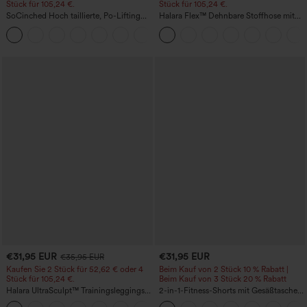
Stück für 105,24 €.
Stück für 105,24 €.
SoCinched Hoch taillierte, Po-Lifting
Halara Flex™ Dehnbare Stoffhose mit
7/8-Trainingsleggings mit
hohem Bund, Waffelmuster,
+16
Bauchkontrolle und Seitentaschen
Seitentaschen und weitem Bein
€31,95 EUR
€31,95 EUR
€35,95 EUR
Kaufen Sie 2 Stück für 52,62 € oder 4
Beim Kauf von 2 Stück 10 % Rabatt |
Stück für 105,24 €.
Beim Kauf von 3 Stück 20 % Rabatt
Halara UltraSculpt™ Trainingsleggings
2-in-1-Fitness-Shorts mit Gesäßtasche
mit hoher Taille – formend, Po-Lifting,
und seitlicher versteckter Tasche 6,3 cm