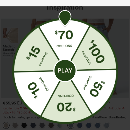
Inspiration
€35,95 EUR
€44,95 EUR
€49,95 EUR
Kaufen Sie 2 Stück für 61,54 € oder 4
Kaufen Sie 2 Stück für 61,54 € oder 4
Stück für 123,08 €.
Stück für 123,08 €.
Hoch taillierte, gerade geschnittene,
Lässige Jeans mit mittlerer Bundhöhe,
legere Leinen-Optik-Hose mit Taschen
Kordelzug und Taschen
+5