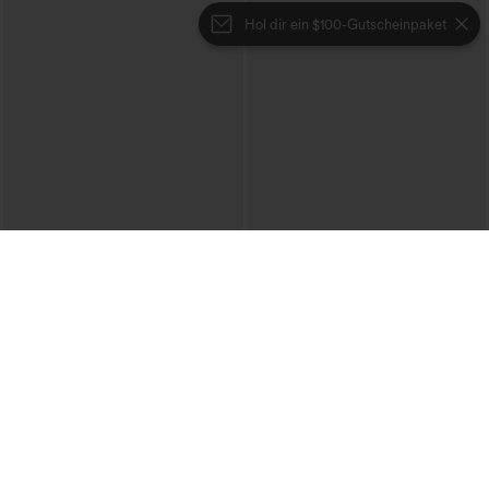
Hol dir ein $100-Gutscheinpaket
€44,95 EUR
€31,95 EUR
€49,95 EUR
€35,95 EUR
Beim Kauf von 2 Stück 10 % Rabatt |
Kaufe 2, erhalte 1 gratis
Beim Kauf von 3 Stück 20 % Rabatt
Ein-Schulter-Langarmtop mit
Halara Flex™ V-Ausschnitt-Overall aus
Daumenloch, geschwungener Saum
gewaschenem Denim mit Taschen –
(High-Low), schnell trocknend – Yoga-
+1
lässig
Sporttop mit integriertem BH