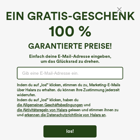
EIN GRATIS-GESCHENK
Bikini-Top mit eckigem Ausschnitt und
100 %
geraffter Passform
€8,95 EUR
€22,95 EUR
GARANTIERTE PREISE!
Einfach deine E-Mail-Adresse eingeben,
um das Glücksrad zu drehen.
Indem du auf „los!“ klicken, stimmen du zu, Marketing-E-Mails
über Halara zu erhalten. du können Ihre Zustimmung jederzeit
widerrufen.
Indem du auf „los!“ klicken, haben du
die Allgemeinen Geschäftsbedingungen
und
die Aktivitätsregeln von Halara
gelesen und stimmen ihnen zu
und
erkennen die Datenschutzrichtlinie von Halara an
.
los!