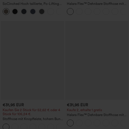
SoCinched Hoch taillierte, Po-Lifting
Halara Flex™ Dehnbare Stoffhose mit
7/8-Trainingsleggings mit
hohem Bund, Waffelmuster,
+16
Bauchkontrolle und Seitentaschen
Seitentaschen und weitem Bein
€31,95 EUR
€31,95 EUR
Kaufen Sie 2 Stück für 52,62 € oder 4
Kaufe 2, erhalte 1 gratis
Stück für 105,24 €.
Halara Flex™ Dehnbare Stoffhose mit
Stoffhose mit Knopfleiste, hohem Bund,
hohem Bund und Seitentasche hinten
mehreren Taschen und geradem Bein
+23