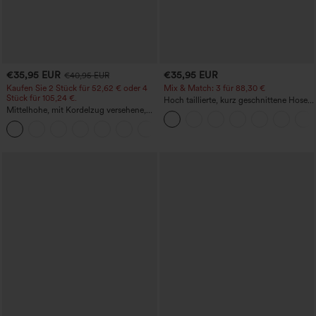
€35,95 EUR
€35,95 EUR
€40,95 EUR
Kaufen Sie 2 Stück für 52,62 € oder 4
Mix & Match: 3 für 88,30 €
Stück für 105,24 €.
Hoch taillierte, kurz geschnittene Hose
Mittelhohe, mit Kordelzug versehene,
mit Reißverschlusstasche in Leinenoptik
schnelltrocknende Golfhose mit schmal
+2
zulaufendem Schnitt, abgerundetem
Saum und Taschen – UPF 40+