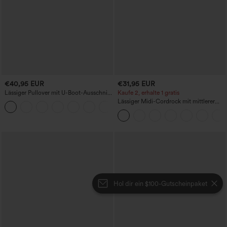
€40,95 EUR
€31,95 EUR
Lässiger Pullover mit U-Boot-Ausschnitt
Kaufe 2, erhalte 1 gratis
und Fledermausärmeln.
Lässiger Midi-Cordrock mit mittlerer
+1
Bundhöhe und vorderseitiger
Klapptasche
Hol dir ein $100-Gutscheinpaket