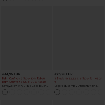
€44,95 EUR
€26,95 EUR
Beim Kauf von 2 Stück 10 % Rabatt |
3 Stück für 52,62 €, 6 Stück für 105,24
Beim Kauf von 3 Stück 20 % Rabatt
€
SoftlyZero™ Airy 2-in-1 Cool-Touch
Legere Bluse mit V-Ausschnitt und
Mini-Active-Tanzkleid mit Taschen -
kurzen Puffärmeln
+9
Easy Peezy Edition - längere Länge