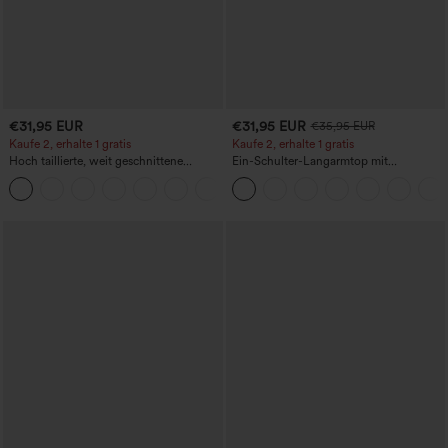
€31,95 EUR
€31,95 EUR
€35,95 EUR
Kaufe 2, erhalte 1 gratis
Kaufe 2, erhalte 1 gratis
Hoch taillierte, weit geschnittene
Ein-Schulter-Langarmtop mit
Freizeithose aus Leinenmischung mit
Daumenloch, geschwungener Saum
+5
Kordelzug und Taschen
(High-Low), schnell trocknend – Yoga-
Sporttop mit integriertem BH