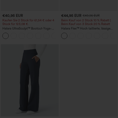
€40,95 EUR
€44,95 EUR
€49,95 EUR
Kaufen Sie 2 Stück für 61,54 € oder 4
Beim Kauf von 2 Stück 10 % Rabatt |
Stück für 123,08 €.
Beim Kauf von 3 Stück 20 % Rabatt
Halara UltraSculpt™ Bootcut-Yoga-
Halara Flex™ Hoch taillierte, lässige
Leggings mit hohem Bund, gerafftem
Jeans mit Taschen, umgekrempeltem
+11
Po zur Hebung, bauchformend und mit
Saum, weitem Bein und verwaschenem
Taschen
Finish