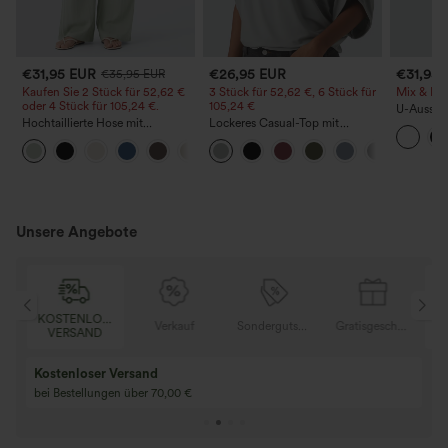
€31,95 EUR
€26,95 EUR
€31,95
€35,95 EUR
Kaufen Sie 2 Stück für 52,62 €
3 Stück für 52,62 €, 6 Stück für
Mix & Mat
oder 4 Stück für 105,24 €.
105,24 €
U-Ausschn
Hochtaillierte Hose mit
Lockeres Casual-Top mit
Saum, In
Kordelzug und Taschen, weitem
Rundhalsausschnitt und
Trägerto
+15
Bein, lässig und locker in
Fledermausärmeln
Leinenoptik
Unsere Angebote
OSER
KOSTENLOSER
Verkauf
Sondergutschein
Gratisgeschenke
D
VERSAND
Kaufen Sie 2 und 
Kaufe 3 und erhalte 1 gratis
gratis
Kaufen Sie 4 für 3, kaufen Sie 8 für 6
Kaufe 3 für 2, Kauf
für 6