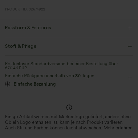
PRODUKT ID: 02674922
Passform & Features
quadratischer Ausschnitt
überziehen
Schwimmen
Stoff & Pflege
Unter der Brust
ärmellos
Vier-Wege-Stretch
Kostenloser Standardversand bei einer Bestellung über
€70,46 EUR
Breite Träger
Einfache Rückgabe innerhalb von 30 Tagen
Einfache Bezahlung
Einige Artikel werden mit Markenlogo geliefert, andere ohne.
Ob ein Logo enthalten ist, kann je nach Produkt variieren.
Auch Stil und Farben können leicht abweichen.
Mehr erfahren