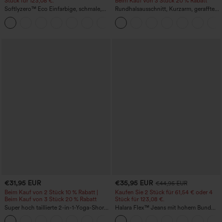
Stück für 123,08 €.
Beim Kauf von 3 Stück 20 % Rabatt
Softlyzero™ Eco Einfarbige, schmale,
Rundhalsausschnitt, Kurzarm, gerafftes
hoch taillierte Wanderhose mit
Cool-Touch Yoga-Sporttop - UPF50+
+10
mehreren Taschen
€31,95 EUR
€35,95 EUR
€44,95 EUR
Beim Kauf von 2 Stück 10 % Rabatt |
Kaufen Sie 2 Stück für 61,54 € oder 4
Beim Kauf von 3 Stück 20 % Rabatt
Stück für 123,08 €.
Super hoch taillierte 2-in-1-Yoga-Shorts
Halara Flex™ Jeans mit hohem Bund
mit Gesäßtasche und Seitentasche-
und Taschen, gewaschener, lässiger
+20
längere Länge
Bootcut