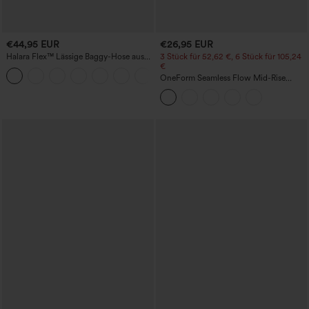
€44,95 EUR
€26,95 EUR
Halara Flex™ Lässige Baggy-Hose aus
3 Stück für 52,62 €, 6 Stück für 105,24
elastischem Strickdenim mit
€
+2
mittelhohem Bund, Cargo-
OneForm Seamless Flow Mid-Rise
Seitentaschen und geradem Bein
Yoga-Leggings - mittelhoher Bund,
bauchformend und mit Po-Lifting-
Effekt