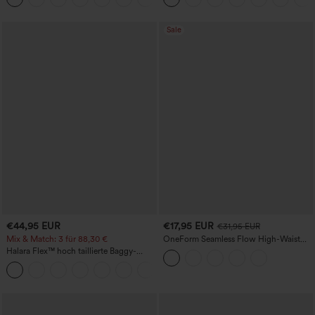
Sale
€44,95 EUR
€17,95 EUR
€31,95 EUR
Mix & Match: 3 für 88,30 €
OneForm Seamless Flow High-Waist
Yogaleggings – nahtlos, mit hoher
Halara Flex™ hoch taillierte Baggy-
Taille, bauchformend und mit
Jeans mit Taschen, weitem Bein,
Hebeeffekt für den Po
+2
stonewashed, lässig