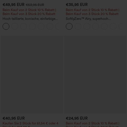
€49,95 EUR
€35,95 EUR
€53,95 EUR
Beim Kauf von 2 Stück 10 % Rabatt |
Beim Kauf von 2 Stück 10 % Rabatt |
Beim Kauf von 3 Stück 20 % Rabatt
Beim Kauf von 3 Stück 20 % Rabatt
Hoch taillierte, konische, einfarbige
SoftlyZero™ Airy, superhoch
Anzughose mit Seitentaschen
geschnittene 2-in-1 InstantCool Yoga-
+8
Shorts 7" mit Taschen
€40,95 EUR
€24,95 EUR
Kaufen Sie 2 Stück für 61,54 € oder 4
Beim Kauf von 2 Stück 10 % Rabatt |