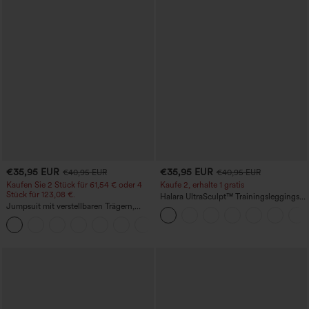
€35,95 EUR
€35,95 EUR
€40,95 EUR
€40,95 EUR
Kaufen Sie 2 Stück für 61,54 € oder 4
Kaufe 2, erhalte 1 gratis
Stück für 123,08 €.
Halara UltraSculpt™ Trainingsleggings
Jumpsuit mit verstellbaren Trägern,
mit hohem Bund – raffende Push-up-
gerafftem Detail, weitem Bein und
Po-Form, Bauchkontrolle, Taschen und
+10
meliertem Stoff, lässig, mit Taschen -
formende Passform
Easy Peezy