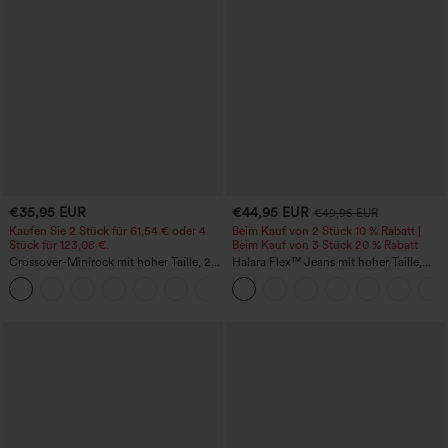
€35,95 EUR
€44,95 EUR
€49,95 EUR
Kaufen Sie 2 Stück für 61,54 € oder 4
Beim Kauf von 2 Stück 10 % Rabatt |
Stück für 123,08 €.
Beim Kauf von 3 Stück 20 % Rabatt
Crossover-Minirock mit hoher Taille, 2-
Halara Flex™ Jeans mit hoher Taille,
in-1, Fransen-Saum und figurbetontem
Taschen, geradem Bein und Used-Look
Schnitt in Wildlederoptik für Partys