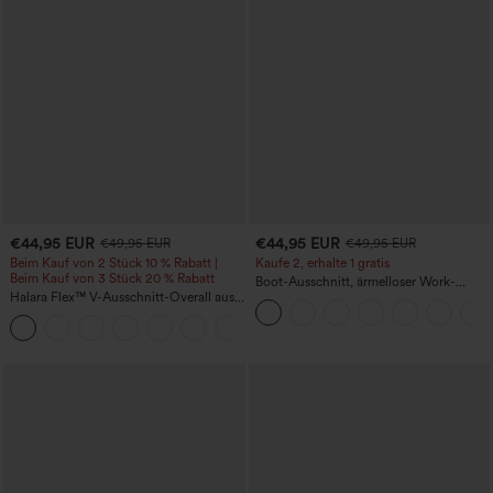
€44,95 EUR
€44,95 EUR
€49,95 EUR
€49,95 EUR
Beim Kauf von 2 Stück 10 % Rabatt |
Kaufe 2, erhalte 1 gratis
Beim Kauf von 3 Stück 20 % Rabatt
Boot-Ausschnitt, ärmelloser Work-
Halara Flex™ V-Ausschnitt-Overall aus
Jumpsuit mit seitlicher Bindung,
gewaschenem Denim mit Taschen –
kühlender Cool-Touch-Effekt, gestreift
+1
lässig
und mit Taschen – Easy Peezy Edition