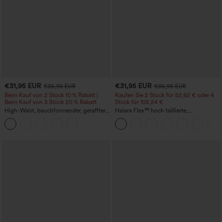
€31,95 EUR
€31,95 EUR
€35,95 EUR
€35,95 EUR
Beim Kauf von 2 Stück 10 % Rabatt |
Kaufen Sie 2 Stück für 52,62 € oder 4
Beim Kauf von 3 Stück 20 % Rabatt
Stück für 105,24 €.
High-Waist, bauchformender, geraffter
Halara Flex™ hoch taillierte,
Midirock mit geschwungenem Saum, 2-
figurformende Arbeitshose, die die Taille
in-1 Fleece/PU, lässig
schmaler wirken lässt, mit Taschen,
weitem Bein und Mikro-Waffelstruktur