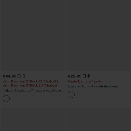
€44,95 EUR
€22,95 EUR
Beim Kauf von 2 Stück 10 % Rabatt |
Kaufe 1, erhalte 1 gratis
Beim Kauf von 3 Stück 20 % Rabatt
Lässiges Top mit quadratischem
Halara UltraSculpt™ Baggy-Yogahose
Ausschnitt und kurzen Ärmeln
mit hohem Bund, Bauchkontrolle,
Color-Block-Streifen und Taschen