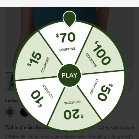
Farbe
Turkish Tile
Wähle die Größe aus
(US)
Größentabelle
100%
der Kundinnen sagen, dass dieses Produkt größengerecht