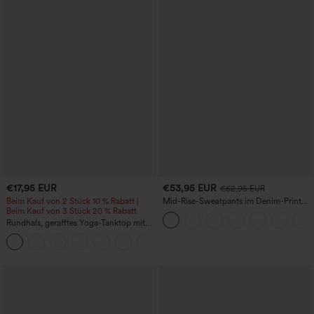
€17,95 EUR
€53,95 EUR
€62,95 EUR
Beim Kauf von 2 Stück 10 % Rabatt |
Mid-Rise-Sweatpants im Denim-Print
Beim Kauf von 3 Stück 20 % Rabatt
aus French Terry, lässig, mit Taschen
Rundhals, gerafftes Yoga-Tanktop mit
Cool-Touch-Effekt – UPF50+
+16