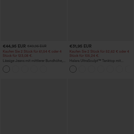
€44,95 EUR
€31,95 EUR
€49,95 EUR
Kaufen Sie 2 Stück für 61,54 € oder 4
Kaufen Sie 2 Stück für 52,62 € oder 4
Stück für 123,08 €.
Stück für 105,24 €.
Lässige Jeans mit mittlerer Bundhöhe,
Halara UltraSculpt™ Tanktop mit
Kordelzug und Taschen
Rundhalsausschnitt und
geschwungenem Saum