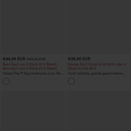
€44,95 EUR
€35,95 EUR
€49,95 EUR
Beim Kauf von 2 Stück 10 % Rabatt |
Kaufen Sie 2 Stück für 61,54 € oder 4
Beim Kauf von 3 Stück 20 % Rabatt
Stück für 123,08 €.
Halara Flex™ Asymmetrische Low-Rise-
Hoch taillierte, gerade geschnittene,
Jeans mit Reißverschlusstaschen,
legere Leinen-Optik-Hose mit Taschen
+5
Baggy-Stil, weitem Bein, gewaschen,
lässig