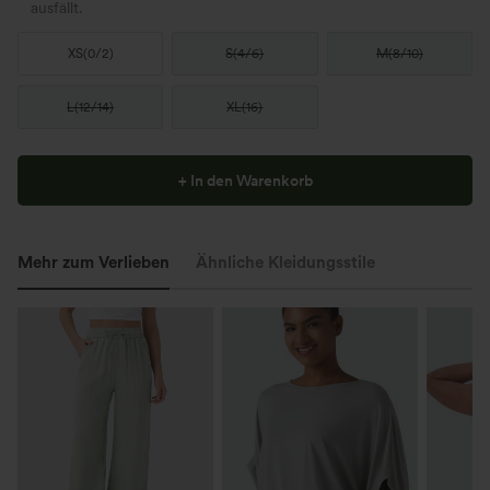
ausfällt.
XS
(
0/2
)
S
(
4/6
)
M
(
8/10
)
L
(
12/14
)
XL
(
16
)
+ In den Warenkorb
Mehr zum Verlieben
Ähnliche Kleidungsstile