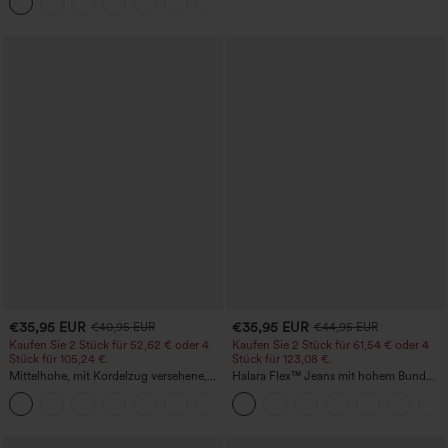
+16
€35,95 EUR
€35,95 EUR
€40,95 EUR
€44,95 EUR
Kaufen Sie 2 Stück für 52,62 € oder 4
Kaufen Sie 2 Stück für 61,54 € oder 4
Stück für 105,24 €.
Stück für 123,08 €.
Mittelhohe, mit Kordelzug versehene,
Halara Flex™ Jeans mit hohem Bund
schnelltrocknende Golfhose mit schmal
und Taschen, gewaschener, lässiger
+2
zulaufendem Schnitt, abgerundetem
Bootcut
Saum und Taschen – UPF 40+