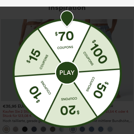
Inspiration
€35,95 EUR
€44,95 EUR
€49,95 EUR
Kaufen Sie 2 Stück für 61,54 € oder 4
Kaufen Sie 2 Stück für 61,54 € oder 4
Stück für 123,08 €.
Stück für 123,08 €.
Hoch taillierte, gerade geschnittene,
Lässige Jeans mit mittlerer Bundhöhe,
legere Leinen-Optik-Hose mit Taschen
Kordelzug und Taschen
+5