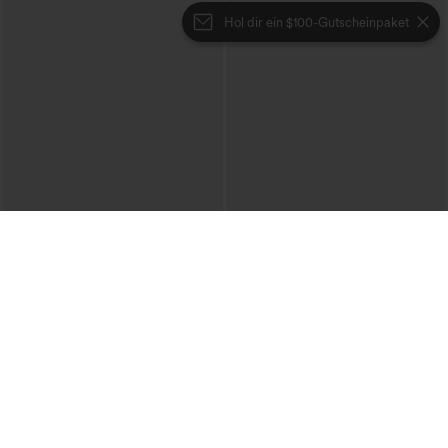
Hol dir ein $100-Gutscheinpaket
€17,95 EUR
€31,95 EUR
Beim Kauf von 2 Stück 10 % Rabatt |
Kaufen Sie 2 Stück für 52,62 € oder 4
Beim Kauf von 3 Stück 20 % Rabatt
Stück für 105,24 €.
Lässiges T‑Shirt mit V‑Ausschnitt und
DayStretch Hose mit hohem Bund,
kurzen Ärmeln
Barrel-Leg und Taschen
+9