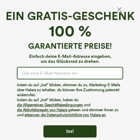
EIN GRATIS-GESCHENK
100 %
GARANTIERTE PREISE!
Einfach deine E-Mail-Adresse eingeben,
um das Glücksrad zu drehen.
Hoppla!
Wir können die von Ihnen gesuchte Seite nicht
Indem du auf „los!“ klicken, stimmen du zu, Marketing-E-Mails
finden.
über Halara zu erhalten. du können Ihre Zustimmung jederzeit
widerrufen.
Indem du auf „los!“ klicken, haben du
Mehr einkaufen
die Allgemeinen Geschäftsbedingungen
und
die Aktivitätsregeln von Halara
gelesen und stimmen ihnen zu
und
erkennen die Datenschutzrichtlinie von Halara an
.
los!