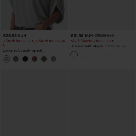
€26,95 EUR
€31,95 EUR
€35,95 EUR
3 Stück für 52,62 €, 6 Stück für 105,24
Mix & Match: 3 für 88,30 €
€
U-Ausschnitt, abgerundeter Saum,
Lockeres Casual-Top mit
InstantCool Yoga-Trägertop – UPF50+
Rundhalsausschnitt und
+1
Fledermausärmeln