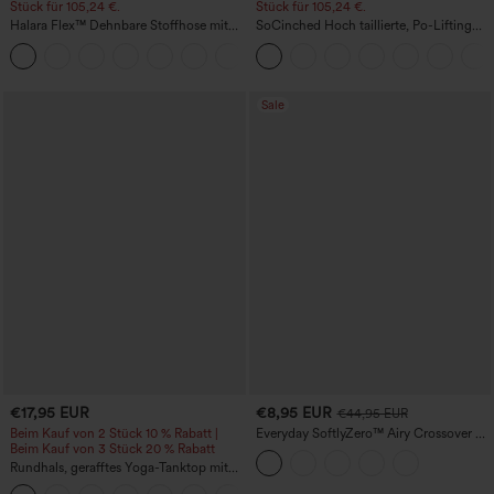
Stück für 105,24 €.
Stück für 105,24 €.
Halara Flex™ Dehnbare Stoffhose mit
SoCinched Hoch taillierte, Po-Lifting
hohem Bund, Waffelmuster,
7/8-Trainingsleggings mit
+21
Seitentaschen und weitem Bein
Bauchkontrolle und Seitentaschen
Sale
€17,95 EUR
€8,95 EUR
€44,95 EUR
Beim Kauf von 2 Stück 10 % Rabatt |
Everyday SoftlyZero™ Airy Crossover 2-
Beim Kauf von 3 Stück 20 % Rabatt
in-1 Mini-Tennisrock mit Seitentasche,
InstantCool – Lucid
Rundhals, gerafftes Yoga-Tanktop mit
Cool-Touch-Effekt – UPF50+