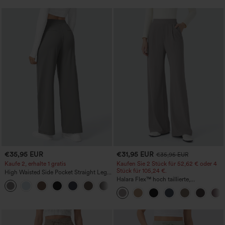
€35,95 EUR
€31,95 EUR
€35,95 EUR
Kaufe 2, erhalte 1 gratis
Kaufen Sie 2 Stück für 52,62 € oder 4
Stück für 105,24 €.
High Waisted Side Pocket Straight Leg
Work Pants
Halara Flex™ hoch taillierte,
+23
figurformende Arbeitshose, die die Taille
schmaler wirken lässt, mit Taschen,
weitem Bein und Mikro-Waffelstruktur