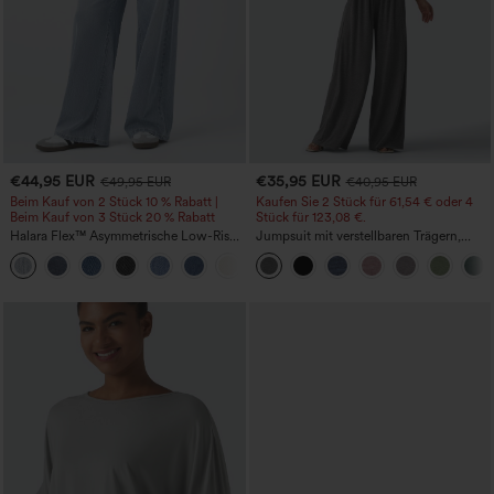
€44,95 EUR
€35,95 EUR
€49,95 EUR
€40,95 EUR
Beim Kauf von 2 Stück 10 % Rabatt |
Kaufen Sie 2 Stück für 61,54 € oder 4
Beim Kauf von 3 Stück 20 % Rabatt
Stück für 123,08 €.
Halara Flex™ Asymmetrische Low-Rise-
Jumpsuit mit verstellbaren Trägern,
Jeans mit Reißverschlusstaschen,
gerafftem Detail, weitem Bein und
+5
Baggy-Stil, weitem Bein, gewaschen,
meliertem Stoff, lässig, mit Taschen -
lässig
Easy Peezy