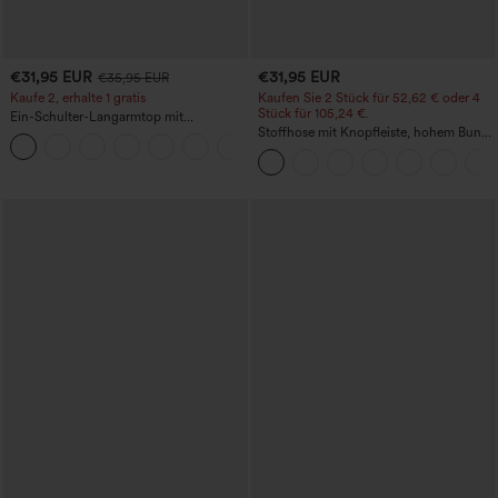
€31,95 EUR
€31,95 EUR
€35,95 EUR
Kaufe 2, erhalte 1 gratis
Kaufen Sie 2 Stück für 52,62 € oder 4
Stück für 105,24 €.
Ein-Schulter-Langarmtop mit
Daumenloch, geschwungener Saum
Stoffhose mit Knopfleiste, hohem Bund,
+3
(High-Low), schnell trocknend – Yoga-
mehreren Taschen und geradem Bein
Sporttop mit integriertem BH