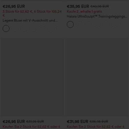
€26,95 EUR
€35,95 EUR
€40,95 EUR
3 Stück für 52,62 €, 6 Stück für 105,24
Kaufe 2, erhalte 1 gratis
€
Halara UltraSculpt™ Trainingsleggings
Legere Bluse mit V-Ausschnitt und
mit hohem Bund – raffende Push-up-
kurzen Puffärmeln
Po-Form, Bauchkontrolle, Taschen und
formende Passform
€26,95 EUR
€31,95 EUR
€31,95 EUR
€35,95 EUR
Kaufen Sie 2 Stück für 52,62 € oder 4
Kaufen Sie 2 Stück für 52,62 € oder 4