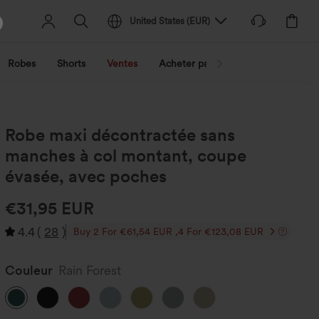
United States
(
EUR
)
Robes
Shorts
Ventes
Acheter par activité
Découvrez 
Robe maxi décontractée sans
manches à col montant, coupe
évasée, avec poches
€31,95 EUR
4.4
(
28
)
Buy 2 For €61,54 EUR ,4 For €123,08 EUR
Couleur
Rain Forest