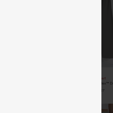
€35,95 EUR
€49,95 EUR
our 61,54 € ou 4 pour 123,08 €.
Achetez-en 2, le 3e est offert
é taille mi‑haute, à cordon de
Pantalon de travail Halara Flex™ D
poches
taille haute, avec poches et coupe
+27