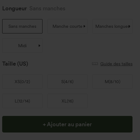
Longueur
Sans manches
Sans manches
Manche courte
Manches longues
Midi
Taille
(US)
Guide des tailles
XS
(
0/2
)
S
(
4/6
)
M
(
8/10
)
L
(
12/14
)
XL
(
16
)
+ Ajouter au panier