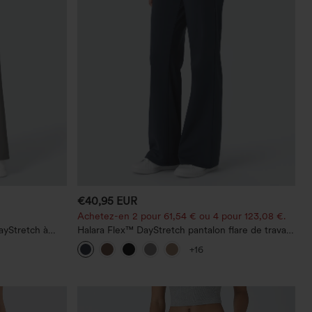
€40,95 EUR
Achetez-en 2 pour 61,54 € ou 4 pour 123,08 €.
ayStretch à
Halara Flex™ DayStretch pantalon flare de travail,
 droite
taille mi-haute, poche latérale zippée
+16