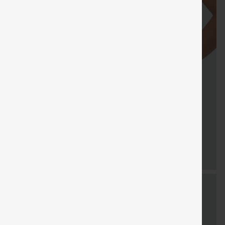
LIVRAISON
Coupon
Cadeaux
LIVRAISO
Vente
GRATUITE
spécial
gratuits
GRATUIT