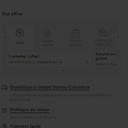
Nos offres
N
Coupon
Cadeaux
LIVRAISON
Vente
E
spécial
gratuits
GRATUITE
Achetez-en 2, obte
3 achetés, 1 offert
gratuit
Achetez 4 pour 3, achetez 8 pour 6
3 pour 2, 6 pour 4, 9
Expédition à United States/Columbus
Livraison standard gratuite pour les commandes supérieures à
€70,46 EUR
Politique de retour
Retours faciles sous 30 jours
Paiement facile