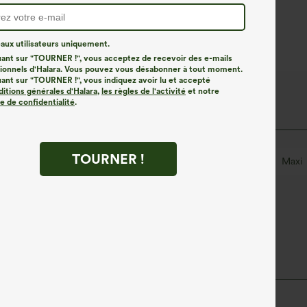
ux utilisateurs uniquement.
uant sur "TOURNER !", vous acceptez de recevoir des e-mails
onnels d'Halara. Vous pouvez vous désabonner à tout moment.
uant sur "TOURNER !", vous indiquez avoir lu et accepté
ditions générales d'Halara
,
les règles de l'activité
et notre
ue de confidentialité
.
TOURNER !
Plissé irrégulier
Enfilable
Décontracté
Maxi
Trapèze