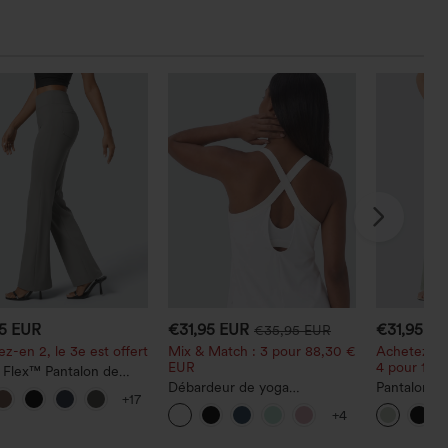
95 EUR
€31,95 EUR
€31,95 E
€35,95 EUR
z-en 2, le 3e est offert
Mix & Match : 3 pour 88,30 €
Achetez-en
EUR
4 pour 105
 Flex™ Pantalon de
l taille haute avec poche
Débardeur de yoga
Pantalon ta
+17
le arrière et légère
InstantCool à encolure en U
avec poches
+4
 évasée
et ourlet arrondi – UPF50+
coupe ampl
décontracté,