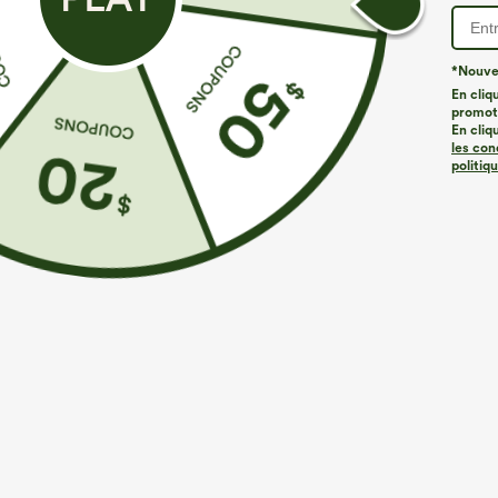
*Nouvea
ID de produit 02713066
En cliq
promoti
En cliq
les con
Coupe et détails
politiq
Coupe ajustée
Poches latérales
Col officier
Élasticité moyenne
Élasticité quatre directions
Composition & Entretien
Matériaux