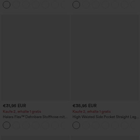
Taschen, weitem Bein, lässig und locker
gerafftem Detail, weitem Bein und
+15
in Leinenoptik
meliertem Stoff, lässig, mit Taschen -
Easy Peezy
€31,95 EUR
€35,95 EUR
Kaufe 2, erhalte 1 gratis
Kaufe 2, erhalte 1 gratis
Halara Flex™ Dehnbare Stoffhose mit
High Waisted Side Pocket Straight Leg
hohem Bund und Seitentasche hinten
Work Pants
+13