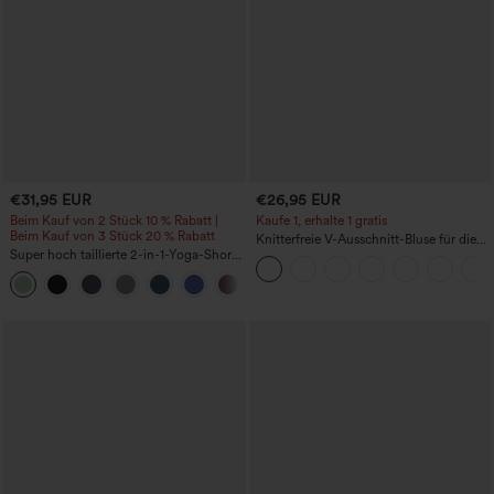
€31,95 EUR
€26,95 EUR
Beim Kauf von 2 Stück 10 % Rabatt |
Kaufe 1, erhalte 1 gratis
Beim Kauf von 3 Stück 20 % Rabatt
Knitterfreie V-Ausschnitt-Bluse für die
Super hoch taillierte 2-in-1-Yoga-Shorts
Arbeit, kurzärmelig und oversized
mit Gesäßtasche und Seitentasche-
+20
längere Länge