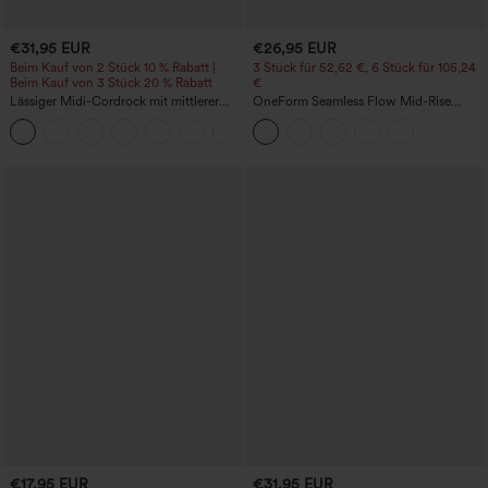
€31,95 EUR
€26,95 EUR
Beim Kauf von 2 Stück 10 % Rabatt |
3 Stück für 52,62 €, 6 Stück für 105,24
Beim Kauf von 3 Stück 20 % Rabatt
€
Lässiger Midi-Cordrock mit mittlerer
OneForm Seamless Flow Mid-Rise
Bundhöhe und vorderseitiger
Yoga-Leggings - mittelhoher Bund,
+1
Klapptasche
bauchformend und mit Po-Lifting-
Effekt
€17,95 EUR
€31,95 EUR