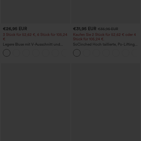
€26,95 EUR
€31,95 EUR
€35,95 EUR
3 Stück für 52,62 €, 6 Stück für 105,24
Kaufen Sie 2 Stück für 52,62 € oder 4
€
Stück für 105,24 €.
Legere Bluse mit V-Ausschnitt und
SoCinched Hoch taillierte, Po-Lifting
kurzen Puffärmeln
7/8-Trainingsleggings mit
Bauchkontrolle und Seitentaschen