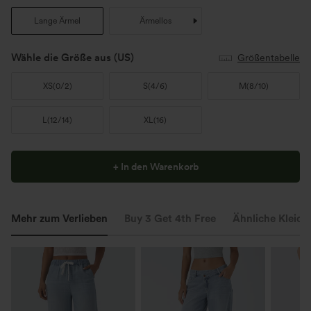
Lange Ärmel
Ärmellos
Wähle die Größe aus
(US)
Größentabelle
XS
(
0/2
)
S
(
4/6
)
M
(
8/10
)
L
(
12/14
)
XL
(
16
)
+ In den Warenkorb
Mehr zum Verlieben
Buy 3 Get 4th Free
Ähnliche Kleidu