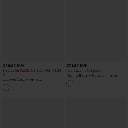
€26,95 EUR
€31,95 EUR
3 Stück für 52,62 €, 6 Stück für 105,24
Kaufe 2, erhalte 1 gratis
€
Hoch taillierte, weit geschnittene
Lockeres Casual-Top mit
Freizeithose aus Leinenmischung mit
Rundhalsausschnitt und
Kordelzug und Taschen
+1
Fledermausärmeln