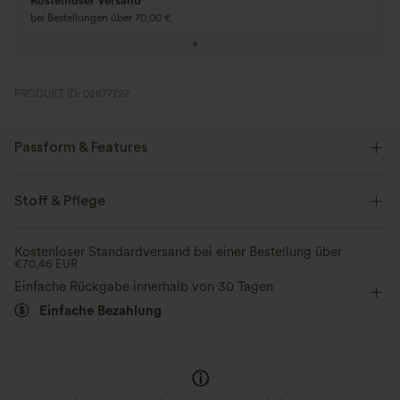
Kaufe 3 und erhalte 1 gratis
gratis
Kaufen Sie 4 für 3, kaufen Sie 8 für 6
Kaufe 3 für 2, Kauf
für 6
PRODUKT ID: 02877727
Passform & Features
Körperbetont
Seitentaschen
Herz-Ausschnitt
Stoff & Pflege
gedreht
überziehen
Party & Hochzeit
Maxi
Kostenloser Standardversand bei einer Bestellung über
€70,46 EUR
Trapez
langärmlig
Mittlere Dehnung
Einfache Rückgabe innerhalb von 30 Tagen
Vier-Wege-Stretch
A-Linie
Einfache Bezahlung