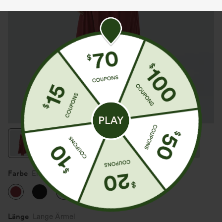
Farbe
Emboldened
Länge
Lange Ärmel