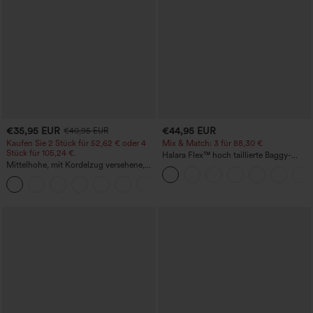
€35,95 EUR
€44,95 EUR
€40,95 EUR
Kaufen Sie 2 Stück für 52,62 € oder 4
Mix & Match: 3 für 88,30 €
Stück für 105,24 €.
Halara Flex™ hoch taillierte Baggy-
Mittelhohe, mit Kordelzug versehene,
Jeans mit Taschen, weitem Bein,
schnelltrocknende Golfhose mit schmal
stonewashed, lässig
+2
zulaufendem Schnitt, abgerundetem
Saum und Taschen – UPF 40+