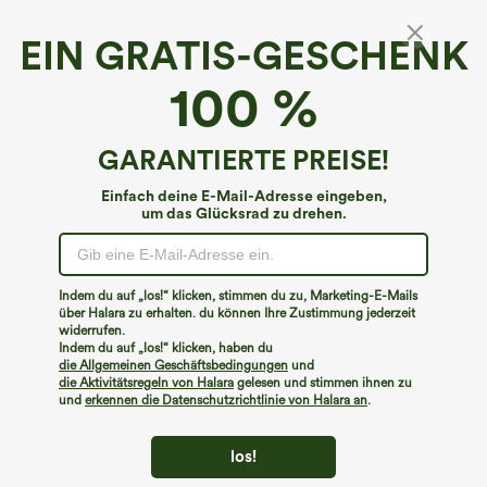
EIN GRATIS-GESCHENK
Herzausschnitt Langarm Taschen
100 %
Schwingendes Maxikleid
4.3
(
36
)
GARANTIERTE PREISE!
€44,95 EUR
Buy 3 Get 4th Free
Einfach deine E-Mail-Adresse eingeben,
um das Glücksrad zu drehen.
Indem du auf „los!“ klicken, stimmen du zu, Marketing-E-Mails
über Halara zu erhalten. du können Ihre Zustimmung jederzeit
widerrufen.
Indem du auf „los!“ klicken, haben du
die Allgemeinen Geschäftsbedingungen
und
die Aktivitätsregeln von Halara
gelesen und stimmen ihnen zu
und
erkennen die Datenschutzrichtlinie von Halara an
.
los!