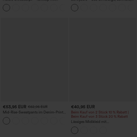
Rundhalsausschnitt und
hoch taillierte Wanderhose mit
+11
geschwungenem Saum
mehreren Taschen
€53,95 EUR
€40,95 EUR
€62,95 EUR
Mid-Rise-Sweatpants im Denim-Print
Beim Kauf von 2 Stück 10 % Rabatt |
aus French Terry, lässig, mit Taschen
Beim Kauf von 3 Stück 20 % Rabatt
Lässiges Midikleid mit
Rundhalsausschnitt, integriertem BH,
ärmellos und Rüschensaum