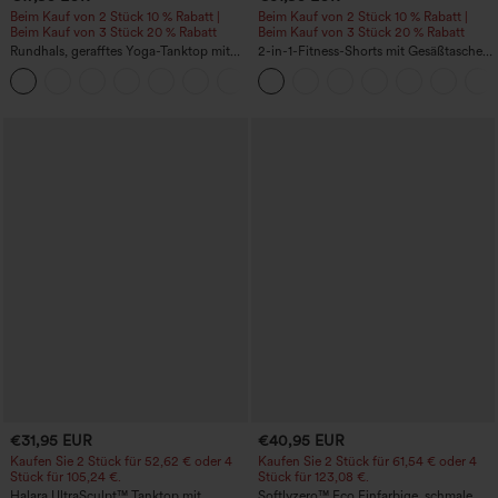
Beim Kauf von 2 Stück 10 % Rabatt |
Beim Kauf von 2 Stück 10 % Rabatt |
Beim Kauf von 3 Stück 20 % Rabatt
Beim Kauf von 3 Stück 20 % Rabatt
Rundhals, gerafftes Yoga-Tanktop mit
2-in-1-Fitness-Shorts mit Gesäßtasche
Cool-Touch-Effekt – UPF50+
und seitlicher versteckter Tasche 6,3 cm
+16
€31,95 EUR
€40,95 EUR
Kaufen Sie 2 Stück für 52,62 € oder 4
Kaufen Sie 2 Stück für 61,54 € oder 4
Stück für 105,24 €.
Stück für 123,08 €.
Halara UltraSculpt™ Tanktop mit
Softlyzero™ Eco Einfarbige, schmale,