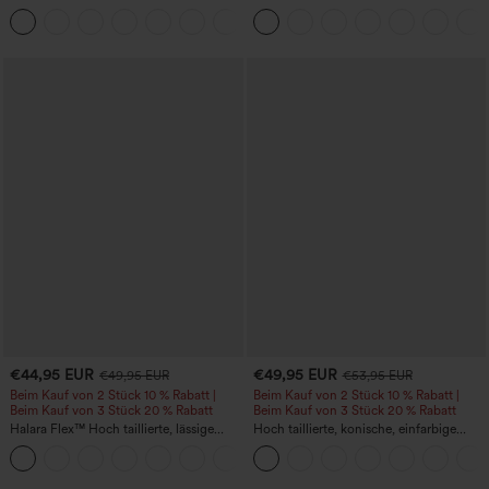
mittlerer Bundhöhe, seitlicher
mit hohem Bund, Bauchkontrolle,
+12
Reißverschlusstasche und
Color-Block-Streifen und Taschen
Work‑Flare‑Schnitt
€44,95 EUR
€49,95 EUR
€49,95 EUR
€53,95 EUR
Beim Kauf von 2 Stück 10 % Rabatt |
Beim Kauf von 2 Stück 10 % Rabatt |
Beim Kauf von 3 Stück 20 % Rabatt
Beim Kauf von 3 Stück 20 % Rabatt
Halara Flex™ Hoch taillierte, lässige
Hoch taillierte, konische, einfarbige
Jeans mit Taschen, umgekrempeltem
Anzughose mit Seitentaschen
+1
Saum, weitem Bein und verwaschenem
Finish