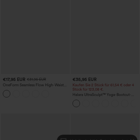
€17,95 EUR
€35,95 EUR
€31,95 EUR
OneForm Seamless Flow High-Waist
Kaufen Sie 2 Stück für 61,54 € oder 4
Yogaleggings – nahtlos, mit hoher
Stück für 123,08 €.
Taille, bauchformend und mit
Halara UltraSculpt™ Yoga-Bootcut-
Hebeeffekt für den Po
Leggings mit hoher Taille,
bauchformender Unterstützung und
Tasche