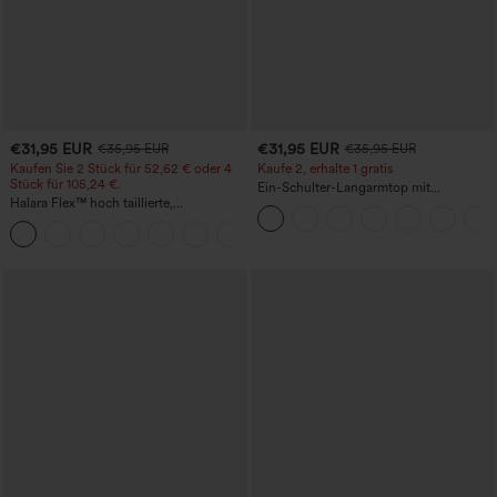
€31,95 EUR
€31,95 EUR
€35,95 EUR
€35,95 EUR
Kaufen Sie 2 Stück für 52,62 € oder 4
Kaufe 2, erhalte 1 gratis
Stück für 105,24 €.
Ein-Schulter-Langarmtop mit
Halara Flex™ hoch taillierte,
Daumenloch, geschwungener Saum
figurformende Arbeitshose, die die Taille
(High-Low), schnell trocknend – Yoga-
+10
schmaler wirken lässt, mit Taschen,
Sporttop mit integriertem BH
weitem Bein und Mikro-Waffelstruktur