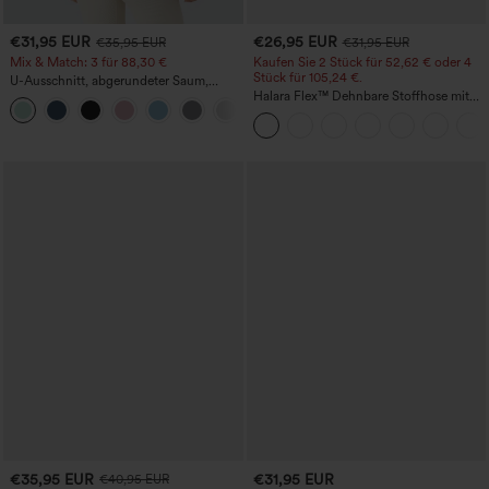
€31,95 EUR
€26,95 EUR
€35,95 EUR
€31,95 EUR
Mix & Match: 3 für 88,30 €
Kaufen Sie 2 Stück für 52,62 € oder 4
Stück für 105,24 €.
U-Ausschnitt, abgerundeter Saum,
InstantCool Yoga-Trägertop – UPF50+
Halara Flex™ Dehnbare Stoffhose mit
hohem Bund, Waffelmuster,
Seitentaschen und weitem Bein
€35,95 EUR
€31,95 EUR
€40,95 EUR