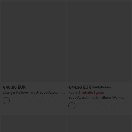
€40,95 EUR
€44,95 EUR
€49,95 EUR
Lässiger Pullover mit U-Boot-Ausschnitt
Kaufe 2, erhalte 1 gratis
und Fledermausärmeln.
Boot-Ausschnitt, ärmelloser Work-
+1
Jumpsuit mit seitlicher Bindung,
kühlender Cool-Touch-Effekt, gestreift
und mit Taschen – Easy Peezy Edition