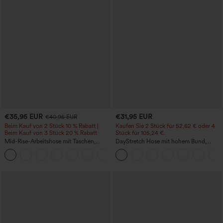
€35,95 EUR
€31,95 EUR
€40,95 EUR
Beim Kauf von 2 Stück 10 % Rabatt |
Kaufen Sie 2 Stück für 52,62 € oder 4
Beim Kauf von 3 Stück 20 % Rabatt
Stück für 105,24 €.
Mid-Rise-Arbeitshose mit Taschen,
DayStretch Hose mit hohem Bund,
Barrel-Leg und weiter Passform
Barrel-Leg und Taschen
+3