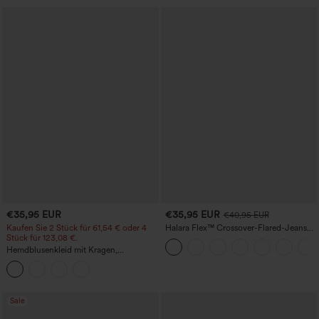
€35,95 EUR
€35,95 EUR
€40,95 EUR
Kaufen Sie 2 Stück für 61,54 € oder 4
Halara Flex™ Crossover-Flared-Jeans
Stück für 123,08 €.
aus elastischem Strick-Denim mit
hohem Bund und mehreren Taschen
Hemdblusenkleid mit Kragen,
Kappenärmeln, Taillengürtel,
geschwungenem Schlitzsaum, Midi-
Länge und Taschen
Sale