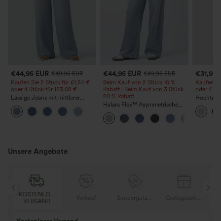
€44,95 EUR
€44,95 EUR
€31,95
€49,95 EUR
€49,95 EUR
Kaufen Sie 2 Stück für 61,54 €
Beim Kauf von 2 Stück 10 %
Kaufen Si
oder 4 Stück für 123,08 €.
Rabatt | Beim Kauf von 3 Stück
oder 4 St
20 % Rabatt
Lässige Jeans mit mittlerer
Hochtaill
Bundhöhe, Kordelzug und
Halara Flex™ Asymmetrische
Kordelzu
Taschen
Low-Rise-Jeans mit
Bein, läss
Reißverschlusstaschen, Baggy-
Leinenopt
Stil, weitem Bein, gewaschen,
lässig
Unsere Angebote
OSER
KOSTENLOSER
Verkauf
Sondergutschein
Gratisgeschenke
D
VERSAND
Kaufen Sie 2 und 