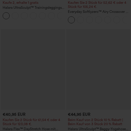
Kaufe 2, erhalte 1 gratis
Kaufen Sie 2 Stück für 52,62 € oder 4
Stück für 105,24 €.
Halara UltraSculpt™ Trainingsleggings
mit hohem Bund – raffende Push-up-
Everyday Softlyzero™ Airy Crossover 2-
+12
Po-Form, Bauchkontrolle, Taschen und
in-1-Mini-Tennisrock mit Seitentaschen-
formende Passform
Lucid-UPF50+
€40,95 EUR
€44,95 EUR
Kaufen Sie 2 Stück für 61,54 € oder 4
Beim Kauf von 2 Stück 10 % Rabatt |
Stück für 123,08 €.
Beim Kauf von 3 Stück 20 % Rabatt
Halara Flex™ DayStretch Hose mit
Halara UltraSculpt™ Baggy-Yogahose