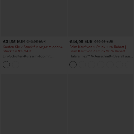
€31,95 EUR
€44,95 EUR
€40,95 EUR
€49,95 EUR
Kaufen Sie 2 Stück für 52,62 € oder 4
Beim Kauf von 2 Stück 10 % Rabatt |
Stück für 105,24 €.
Beim Kauf von 3 Stück 20 % Rabatt
Ein-Schulter-Kurzarm-Top mit
Halara Flex™ V-Ausschnitt-Overall aus
abgerundetem High-Low-Saum,
gewaschenem Denim mit Taschen –
integriertem BH, gepunktet, lässig
lässig