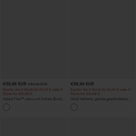
€35,95 EUR
€35,95 EUR
€44,95 EUR
Kaufen Sie 2 Stück für 61,54 € oder 4
Kaufen Sie 2 Stück für 61,54 € oder 4
Stück für 123,08 €.
Stück für 123,08 €.
Halara Flex™ Jeans mit hohem Bund
Hoch taillierte, gerade geschnittene,
und Taschen, gewaschener, lässiger
legere Leinen-Optik-Hose mit Taschen
+5
Bootcut