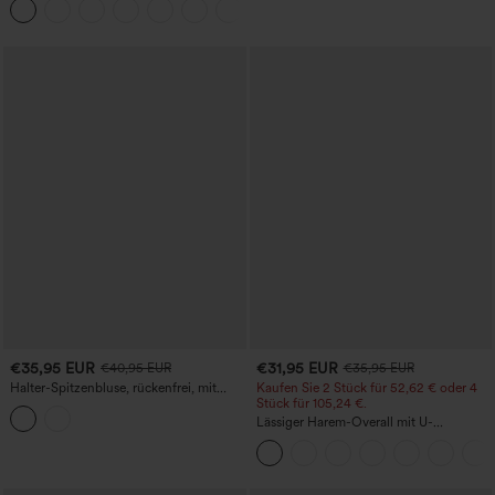
+5
und weitem Bein, fließendem
Waffelmuster
€35,95 EUR
€31,95 EUR
€40,95 EUR
€35,95 EUR
Halter-Spitzenbluse, rückenfrei, mit
Kaufen Sie 2 Stück für 52,62 € oder 4
Rüschensaum und integriertem BH –
Stück für 105,24 €.
lässig
Lässiger Harem-Overall mit U-
Ausschnitt und Taschen - Easy Peezy
Edition