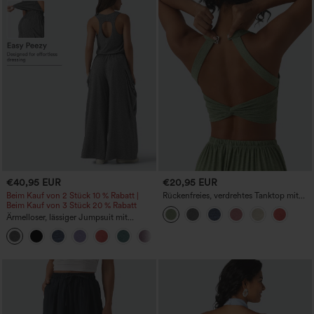
€40,95 EUR
€20,95 EUR
Beim Kauf von 2 Stück 10 % Rabatt |
Rückenfreies, verdrehtes Tanktop mit
Beim Kauf von 3 Stück 20 % Rabatt
verstellbarer Schnalle, schmaler
Passform, kurz geschnitten, meliert und
Ärmelloser, lässiger Jumpsuit mit
lässig.
Ausschnitten, weitem Bein und Taschen
+1
– Easy Peezy Edition