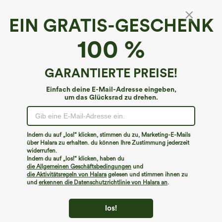
EIN GRATIS-GESCHENK
Rückenfreier, plissierter Resort-Overall mit
100 %
weitem Bein und Gürtel und Seitentaschen
4.2
(
21
)
GARANTIERTE PREISE!
€40,95 EUR
Einfach deine E-Mail-Adresse eingeben,
um das Glücksrad zu drehen.
Indem du auf „los!“ klicken, stimmen du zu, Marketing-E-Mails
über Halara zu erhalten. du können Ihre Zustimmung jederzeit
widerrufen.
Indem du auf „los!“ klicken, haben du
die Allgemeinen Geschäftsbedingungen
und
die Aktivitätsregeln von Halara
gelesen und stimmen ihnen zu
und
erkennen die Datenschutzrichtlinie von Halara an
.
los!