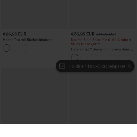
€26,95 EUR
€35,95 EUR
€44,95 EUR
Halter-Top mit Rückenbindung -
Kaufen Sie 2 Stück für 61,54 € oder 4
lässiges Top
Stück für 123,08 €.
Halara Flex™ Jeans mit hohem Bund
und Taschen, gewaschener, lässiger
Bootcut
Hol dir ein $100-Gutscheinpaket