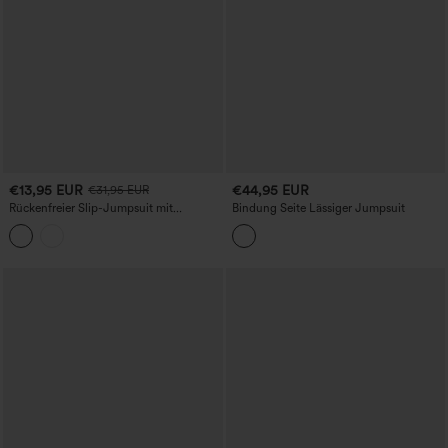
€13,95 EUR
€44,95 EUR
€31,95 EUR
Rückenfreier Slip-Jumpsuit mit
Bindung Seite Lässiger Jumpsuit
überkreuzten Trägern und
Leopardenmuster für Partys