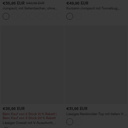
€35,95 EUR
€49,95 EUR
€40,95 EUR
Jumpsuit, mit Seitentaschen, ohne
Kurzarm-Jumpsuit mit Tunnelzug,
Ärmel, plissiert Rippstrick, rückenfrei
locker-lässigem Schnitt, Leinenoptik
+4
und Taschen
€35,95 EUR
€31,95 EUR
Beim Kauf von 2 Stück 10 % Rabatt |
Lässiges Neckholder-Top mit tiefem V-
Beim Kauf von 3 Stück 20 % Rabatt
Ausschnitt, rückenfrei, gerafft und mit
Kordelzug
Lässiger Overall mit V-Ausschnitt,
kurzen Ärmeln, plissierten Seitentaschen