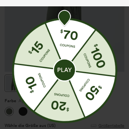
Farbe
Agarwood Green
Wähle die Größe aus
(US)
Größentabelle