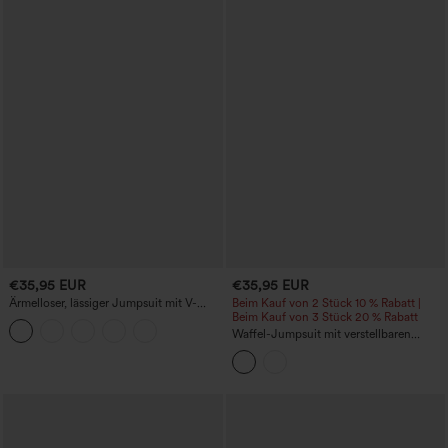
€35,95 EUR
€35,95 EUR
Ärmelloser, lässiger Jumpsuit mit V-
Beim Kauf von 2 Stück 10 % Rabatt |
Ausschnitt, Kordelzug und Taschen -
Beim Kauf von 3 Stück 20 % Rabatt
Easy Peezy
Waffel-Jumpsuit mit verstellbaren
Trägern, lässig, fließend und weit
geschnitten, mit Taschen