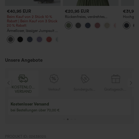
€40,95 EUR
€20,95 EUR
€31,95
Beim Kauf von 2 Stück 10 %
Rückenfreies, verdrehtes
Hochgesch
Rabatt | Beim Kauf von 3 Stück
Tanktop mit verstellbarer
Leinen-B
20 % Rabatt
Schnalle, schmaler Passform,
Kordelzu
kurz geschnitten, meliert und
Ärmelloser, lässiger Jumpsuit mit
lässig.
Ausschnitten, weitem Bein und
+1
Taschen – Easy Peezy Edition
Unsere Angebote
KOSTENLOSER
K
Gratisgeschenke
Verkauf
Sondergutschein
Gratisgeschenke
VERSAND
Kostenloser Versand
bei Bestellungen über 70,00 €
PRODUKT ID: 02638025