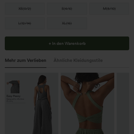
XS
(
0/2
)
S
(
4/6
)
M
(
8/10
)
L
(
12/14
)
XL
(
16
)
+ In den Warenkorb
Mehr zum Verlieben
Ähnliche Kleidungsstile