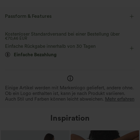
Passform & Features
Schmale Passform
Seitentaschen
Rundhalsausschnitt
Kostenloser Standardversand bei einer Bestellung über
€70,46 EUR
Plissiert
überziehen
lässig
extra lang
Einfache Rückgabe innerhalb von 30 Tagen
Einfache Bezahlung
baggy
ärmellos
Jumpsuit
Einige Artikel werden mit Markenlogo geliefert, andere ohne.
Ob ein Logo enthalten ist, kann je nach Produkt variieren.
Auch Stil und Farben können leicht abweichen.
Mehr erfahren
Inspiration