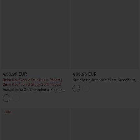
€53,95 EUR
€35,95 EUR
Beim Kauf von 2 Stück 10 % Rabatt |
Ärmelloser Jumpsuit mit V-Ausschnitt,
Beim Kauf von 3 Stück 20 % Rabatt
Bindeband vorn, weitem Bein und
Taschen - Easy-Peezy-Edition
Verstellbarer & abnehmbarer Riemen
Tasche Weites Bein Jumpsuit
Sale