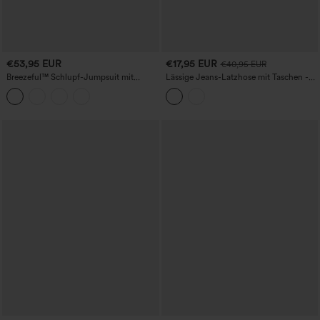
€53,95 EUR
€17,95 EUR
€40,95 EUR
Breezeful™ Schlupf-Jumpsuit mit
Lässige Jeans-Latzhose mit Taschen -
weitem Bein, schnelltrocknend und
Vorder- und Rückseite tragbar
lässig, mit Taschen – Easy Peezy Edition