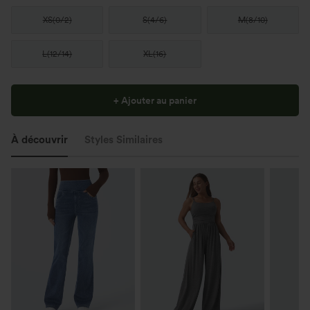
XS
(
0/2
)
S
(
4/6
)
M
(
8/10
)
L
(
12/14
)
XL
(
16
)
+ Ajouter au panier
À découvrir
Styles Similaires