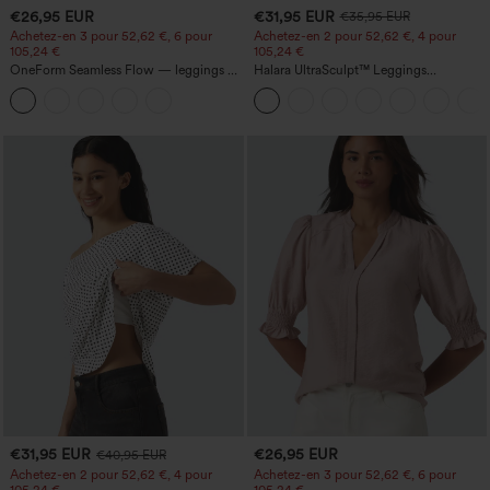
€26,95 EUR
€31,95 EUR
€35,95 EUR
Achetez-en 3 pour 52,62 €, 6 pour
Achetez-en 2 pour 52,62 €, 4 pour
105,24 €
105,24 €
OneForm Seamless Flow — leggings de
Halara UltraSculpt™ Leggings
yoga sans coutures, taille mi-haute, effet
d'entraînement sculptants taille haute,
gainant pour le ventre et liftant pour les
effet ventre plat, avec poche
fesses
€31,95 EUR
€26,95 EUR
€40,95 EUR
Achetez-en 2 pour 52,62 €, 4 pour
Achetez-en 3 pour 52,62 €, 6 pour
105,24 €
105,24 €