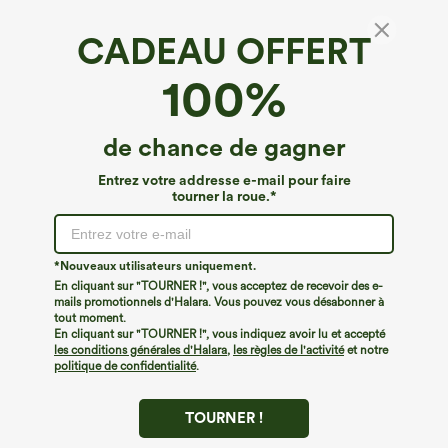
CADEAU OFFERT
Combinaison tube ceinturée à poches et
100%
jambes larges
4.2
(
21
)
de chance de gagner
€40,95 EUR
Entrez votre addresse e-mail pour faire
tourner la roue.*
*Nouveaux utilisateurs uniquement.
En cliquant sur "TOURNER !", vous acceptez de recevoir des e-
mails promotionnels d'Halara. Vous pouvez vous désabonner à
tout moment.
En cliquant sur "TOURNER !", vous indiquez avoir lu et accepté
les conditions générales d'Halara
,
les règles de l'activité
et notre
politique de confidentialité
.
TOURNER !