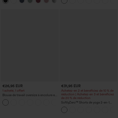
+3
ouverture pour le pouce, ourlet arrondi
liftantes pour le fessier, maintien gainant
haut-bas, séchage rapide, soutien-gorge
du ventre et poche
intégré.
€26,95 EUR
€31,95 EUR
1 acheté, 1 offert
Achetez-en 2 et bénéficiez de 10 % de
réduction | Achetez-en 3 et bénéficiez
Blouse de travail oversize à encolure en
de 20 % de réduction
V, manches courtes, en tissu
+1
anti‑froissage
SoftlyZero™ Shorts de yoga 2-en-1
InstantCool, super taille haute, aérés, 5''
avec poches — longueur allongée