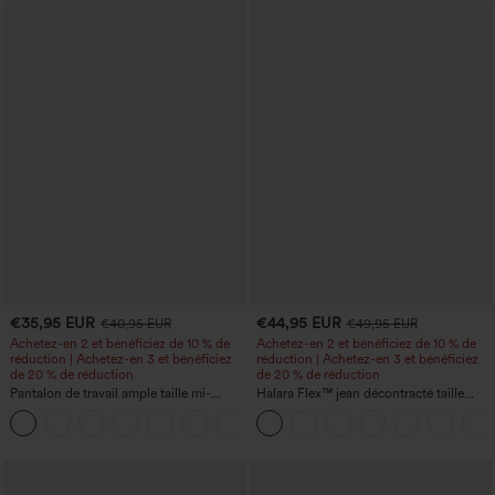
€35,95 EUR
€44,95 EUR
€40,95 EUR
€49,95 EUR
Achetez-en 2 et bénéficiez de 10 % de
Achetez-en 2 et bénéficiez de 10 % de
réduction | Achetez-en 3 et bénéficiez
réduction | Achetez-en 3 et bénéficiez
de 20 % de réduction
de 20 % de réduction
Pantalon de travail ample taille mi-
Halara Flex™ jean décontracté taille
haute, coupe « barrel » (jambe en forme
haute, large, avec poches, ourlet
+3
de tonneau) avec poches
retroussé et effet délavé