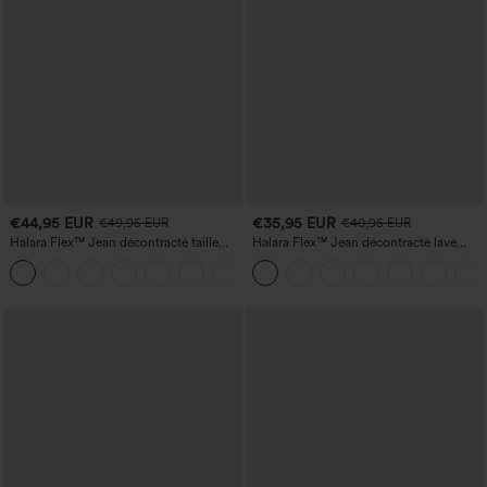
€44,95 EUR
€35,95 EUR
€49,95 EUR
€40,95 EUR
Halara Flex™ Jean décontracté taille
Halara Flex™ Jean décontracté lavé
haute, jambe droite, délavé, avec poches
taille haute à poche croisée
+3