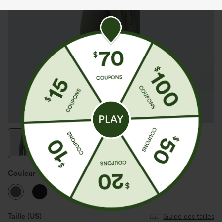
Couleur
Agarwood Green
Taille
(US)
Guide des tailles