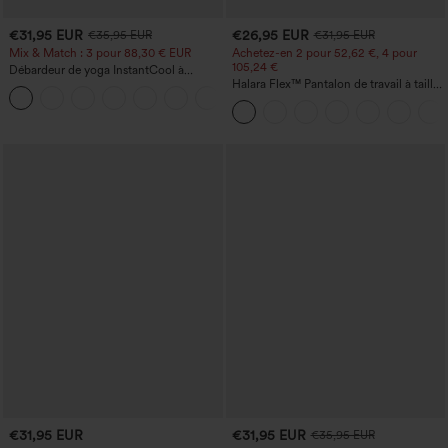
€31,95 EUR
€26,95 EUR
€35,95 EUR
€31,95 EUR
Mix & Match : 3 pour 88,30 € EUR
Achetez-en 2 pour 52,62 €, 4 pour
105,24 €
Débardeur de yoga InstantCool à
encolure en U et ourlet arrondi –
Halara Flex™ Pantalon de travail à taille
UPF50+
haute, jambe large, avec poches, en
maille gaufrée
€31,95 EUR
€31,95 EUR
€35,95 EUR