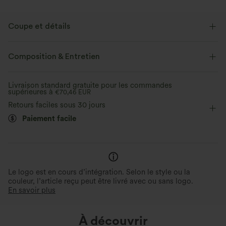
Coupe et détails
Coupe ajustée
Poches latérales
Col rond
Composition & Entretien
Plissé irrégulier
Enfilable
Décontracté
Livraison standard gratuite pour les commandes
supérieures à
Couvre-pieds
€70,46 EUR
Baggy
Sans manches
Retours faciles sous 30 jours
Combinaison
Paiement facile
Le logo est en cours d’intégration. Selon le style ou la
couleur, l’article reçu peut être livré avec ou sans logo.
En savoir plus
À découvrir