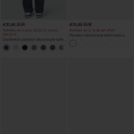
€31,95 EUR
€31,95 EUR
Achetez-en 2 pour 52,62 €, 4 pour
Achetez-en 2, le 3e est offert
105,24 €
Pantalon décontracté taille haute à
DayStretch pantalon décontracté taille
cordon, coupe large en mélange de lin,
haute avec poches et coupe droite
avec poches
+23