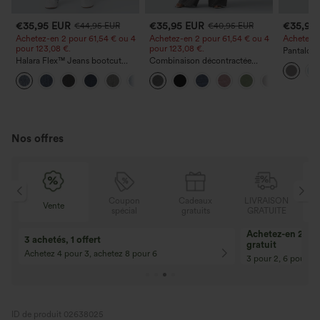
€35,95 EUR
€35,95 EUR
€35,95
€44,95 EUR
€40,95 EUR
Achetez-en 2 pour 61,54 € ou 4
Achetez-en 2 pour 61,54 € ou 4
Achetez-en
pour 123,08 €.
pour 123,08 €.
Pantalon 
Halara Flex™ Jeans bootcut
Combinaison décontractée
DayStretch
décontractés taille haute, effet
chinée à bretelles réglables,
poches et
+5
délavé, avec poches
fronces et jambes larges, avec
poches — facile comme tout
Nos offres
N
Coupon
Cadeaux
LIVRAISON
Vente
E
spécial
gratuits
GRATUITE
Achetez-en 2, ob
3 achetés, 1 offert
gratuit
Achetez 4 pour 3, achetez 8 pour 6
3 pour 2, 6 pour 4,
ID de produit 02638025