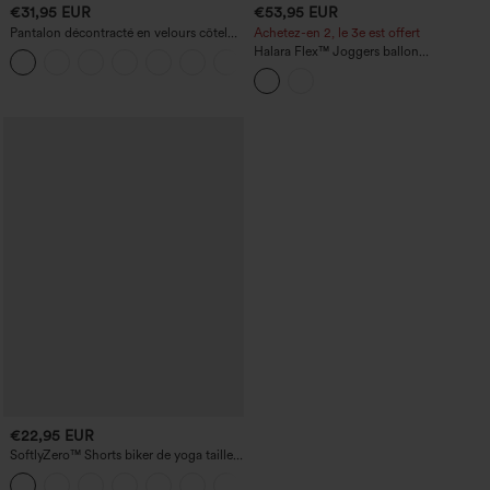
€31,95 EUR
€53,95 EUR
Pantalon décontracté en velours côtelé,
Achetez-en 2, le 3e est offert
taille mi-haute, poche zippée
Halara Flex™ Joggers ballon
+7
décontractés en jean, taille mi-haute,
avec poches
€22,95 EUR
SoftlyZero™ Shorts biker de yoga taille
haute avec empiècement croisé et
+1
poche, 7" - UPF50+