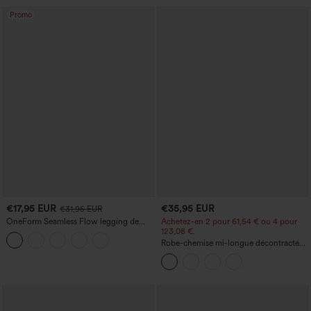
Promo
€17,95 EUR
€35,95 EUR
€31,95 EUR
OneForm Seamless Flow legging de
Achetez-en 2 pour 61,54 € ou 4 pour
yoga taille haute, gainant pour le ventre
123,08 €.
et effet rehausseur de fesses
Robe-chemise mi-longue décontractée
à col, mancherons, ceinturée, ourlet
fendu incurvé et poches