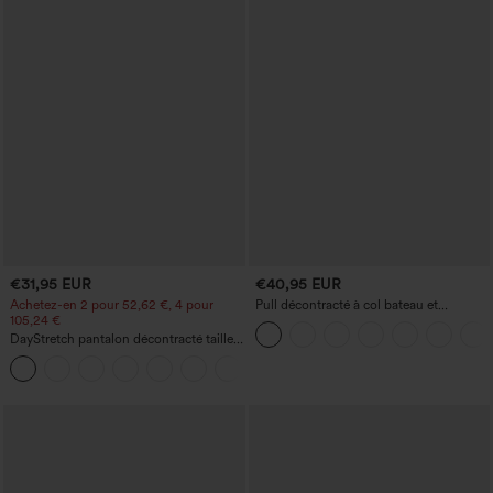
€31,95 EUR
€40,95 EUR
Achetez-en 2 pour 52,62 €, 4 pour
Pull décontracté à col bateau et
105,24 €
manches chauve-souris
DayStretch pantalon décontracté taille
haute à jambe en forme de tonneau
+5
avec poches