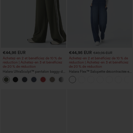
€44,95 EUR
€44,95 EUR
€49,95 EUR
Achetez-en 2 et bénéficiez de 10 % de
Achetez-en 2 et bénéficiez de 10 % de
réduction | Achetez-en 3 et bénéficiez
réduction | Achetez-en 3 et bénéficiez
de 20 % de réduction
de 20 % de réduction
Halara UltraSculpt™ pantalon baggy de
Halara Flex™ Salopette décontractée en
yoga taille haute à effet gainant pour le
denim lavé à encolure en V avec poche
ventre, à rayures color block, avec
poches