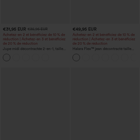
€31,95 EUR
€49,95 EUR
€35,95 EUR
Achetez-en 2 et bénéficiez de 10 % de
Achetez-en 2 et bénéficiez de 10 % de
réduction | Achetez-en 3 et bénéficiez
réduction | Achetez-en 3 et bénéficiez
de 20 % de réduction
de 20 % de réduction
Jupe midi décontractée 2-en-1, taille
Halara Flex™ jean décontracté taille
haute à effet gainant, froncée avec
haute à effet gainant, coupe large, avec
ourlet arrondi, en polaire et PU
poches