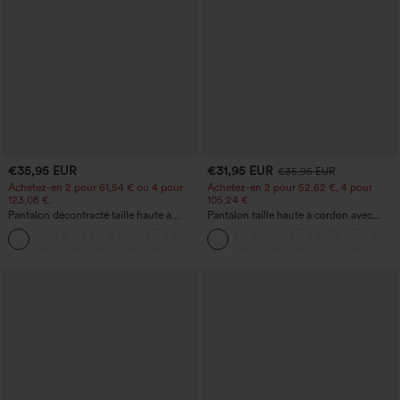
€35,95 EUR
€31,95 EUR
€35,95 EUR
Achetez-en 2 pour 61,54 € ou 4 pour
Achetez-en 2 pour 52,62 €, 4 pour
123,08 €.
105,24 €
Pantalon décontracté taille haute à
Pantalon taille haute à cordon avec
jambe droite, effet lin, avec poches
poches, jambe large et coupe ample,
+5
style décontracté, effet lin