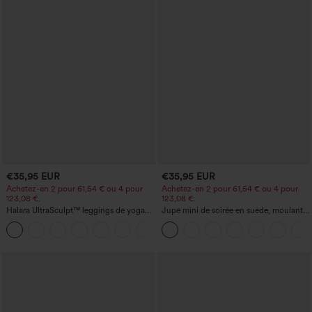
€35,95 EUR
€35,95 EUR
Achetez-en 2 pour 61,54 € ou 4 pour
Achetez-en 2 pour 61,54 € ou 4 pour
123,08 €.
123,08 €.
Halara UltraSculpt™ leggings de yoga
Jupe mini de soirée en suède, moulante,
taille haute, gainants avec contrôle du
taille haute croisée 2-en-1 avec ourlet à
+11
ventre, coupe bootcut, à poches
franges