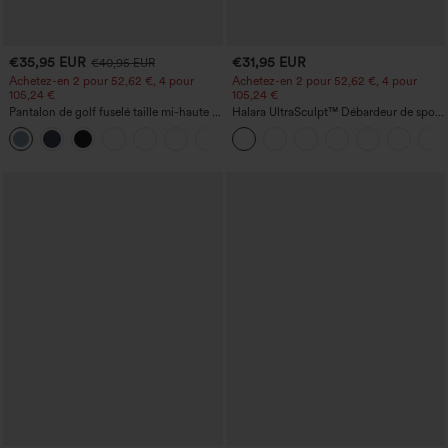
€35,95 EUR
€31,95 EUR
€40,95 EUR
Achetez-en 2 pour 52,62 €, 4 pour
Achetez-en 2 pour 52,62 €, 4 pour
105,24 €
105,24 €
Pantalon de golf fuselé taille mi-haute à
Halara UltraSculpt™ Débardeur de sport
cordon, ourlet incurvé, séchage rapide,
à col rond et ourlet arrondi
+2
avec poches — UPF40+