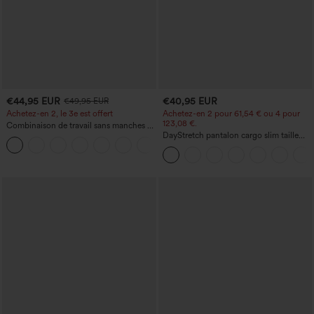
€44,95 EUR
€40,95 EUR
€49,95 EUR
Achetez-en 2, le 3e est offert
Achetez-en 2 pour 61,54 € ou 4 pour
123,08 €.
Combinaison de travail sans manches à
encolure bateau, côtés noués, toucher
DayStretch pantalon cargo slim taille
+8
frais, rayée, avec poches — Édition Easy
haute, poches zippées, uni
Peezy