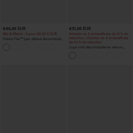
€44,95 EUR
€31,95 EUR
Mix & Match : 3 pour 88,30 € EUR
Achetez-en 2 et bénéficiez de 10 % de
réduction | Achetez-en 3 et bénéficiez
Halara Flex™ jean délavé décontracté
de 20 % de réduction
taille haute à poches, coupe baggy à
+2
jambe large
Jupe midi décontractée en velours
côtelé, taille mi-haute, poches avant
latérales à rabat