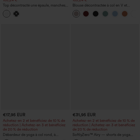
Top décontracté une épaule, manches
Blouse décontractée à col en V et
courtes, ourlet arrondi hi-low,
manches courtes bouffantes
soutien‑gorge intégré, motif à pois
€17,95 EUR
€31,95 EUR
Achetez-en 2 et bénéficiez de 10 % de
Achetez-en 2 et bénéficiez de 10 % de
réduction | Achetez-en 3 et bénéficiez
réduction | Achetez-en 3 et bénéficiez
de 20 % de réduction
de 20 % de réduction
Débardeur de yoga à col rond, à
SoftlyZero™ Airy — shorts de yoga
fronces, effet rafraîchissant - UPF50+
super taille haute 2-en-1 InstantCool