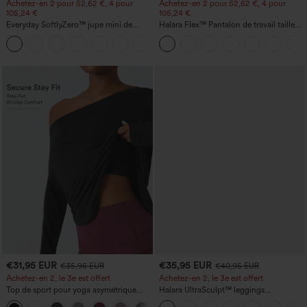
Achetez-en 2 pour 52,62 €, 4 pour
Achetez-en 2 pour 52,62 €, 4 pour
105,24 €
105,24 €
Everyday SoftlyZero™ jupe mini de
Halara Flex™ Pantalon de travail taille
tennis aérée à pans croisés 2-en-1 avec
haute sculptant la silhouette, gainant la
+25
poche latérale et toucher frais - Lucid-
taille, avec poches, jambe large en
UPF50+
micro-gaufre
€31,95 EUR
€35,95 EUR
€35,95 EUR
€40,95 EUR
Achetez-en 2, le 3e est offert
Achetez-en 2, le 3e est offert
Top de sport pour yoga asymétrique
Halara UltraSculpt™ leggings
(une épaule) à manches longues avec
d'entraînement taille haute — fronces