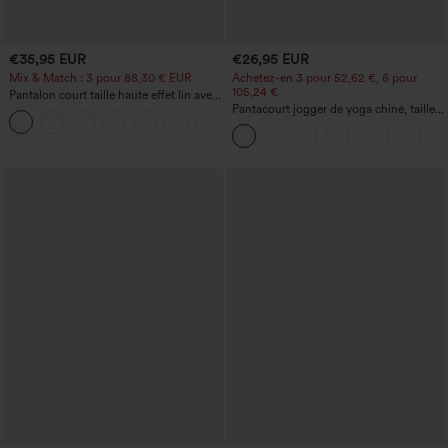
€35,95 EUR
€26,95 EUR
Mix & Match : 3 pour 88,30 € EUR
Achetez-en 3 pour 52,62 €, 6 pour
105,24 €
Pantalon court taille haute effet lin avec
poche zippée
Pantacourt jogger de yoga chiné, taille
+7
haute, à fronces, avec poches.