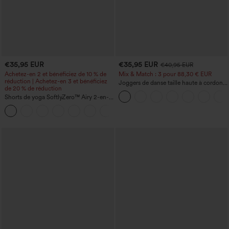
€35,95 EUR
€35,95 EUR
€40,95 EUR
Achetez-en 2 et bénéficiez de 10 % de
Mix & Match : 3 pour 88,30 € EUR
réduction | Achetez-en 3 et bénéficiez
Joggers de danse taille haute à cordon,
de 20 % de réduction
effet froncé, coupe fuselée, à séchage
Shorts de yoga SoftlyZero™ Airy 2-en-1
rapide et toucher frais, avec poches —
InstantCool, super taille haute, 7" avec
UPF40+
+23
poches