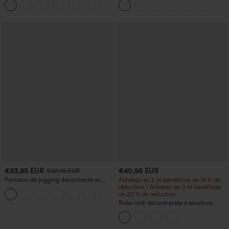
+16
avec poches
€53,95 EUR
€40,95 EUR
€62,95 EUR
Pantalon de jogging décontracté en
Achetez-en 2 et bénéficiez de 10 % de
French terry à imprimé denim, taille mi-
réduction | Achetez-en 3 et bénéficiez
haute, style jean, avec poches
de 20 % de réduction
Robe midi décontractée à encolure
ronde, sans manches, avec soutien-
gorge intégré et ourlet à volants