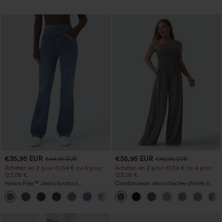
€35,95 EUR
€35,95 EUR
€44,95 EUR
€40,95 EUR
Achetez-en 2 pour 61,54 € ou 4 pour
Achetez-en 2 pour 61,54 € ou 4 pour
123,08 €.
123,08 €.
Halara Flex™ Jeans bootcut
Combinaison décontractée chinée à
décontractés taille haute, effet délavé,
bretelles réglables, fronces et jambes
+5
avec poches
larges, avec poches — facile comme
tout