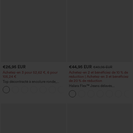
€26,95 EUR
€44,95 EUR
€49,95 EUR
Achetez-en 3 pour 52,62 €, 6 pour
Achetez-en 2 et bénéficiez de 10 % de
105,24 €
réduction | Achetez-en 3 et bénéficiez
de 20 % de réduction
Top décontracté à encolure ronde,
manches chauve-souris et coupe ample
Halara Flex™ Jeans délavés
+1
décontractés, coupe baggy à jambe
large, taille basse asymétrique, poches
zippées