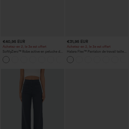
€40,95 EUR
€31,95 EUR
Achetez-en 2, le 3e est offert
Achetez-en 2, le 3e est offert
SoftlyZero™ Robe active en peluche dos
Halara Flex™ Pantalon de travail taille
nu — Édition Hyper Facile
haute avec poche latérale arrière et
+29
légère coupe évasée