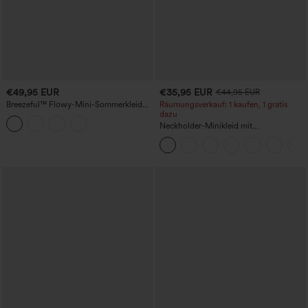
€49,95 EUR
€35,95 EUR
€44,95 EUR
Breezeful™ Flowy-Mini-Sommerkleid
Räumungsverkauf: 1 kaufen, 1 gratis
mit Seitentaschen und verstellbarem
dazu
Träger, rückenfreies, ausgeschnittenes,
Neckholder-Minikleid mit
plissiertes Kleid
Rückenbindung und Taschen