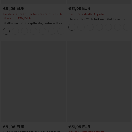
€31,95 EUR
€31,95 EUR
Kaufen Sie 2 Stück für 52,62 € oder 4
Kaufe 2, erhalte 1 gratis
Stück für 105,24 €.
Halara Flex™ Dehnbare Stoffhose mit
Stoffhose mit Knopfleiste, hohem Bund,
hohem Bund und Seitentasche hinten
mehreren Taschen und geradem Bein
+23
€31,95 EUR
€31,95 EUR