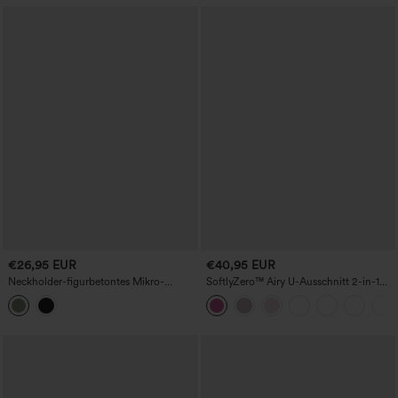
€26,95 EUR
€40,95 EUR
Neckholder-figurbetontes Mikro-
SoftlyZero™ Airy U-Ausschnitt 2-in-1
Minikleid
Mini-Kleid mit Taschen, Cool-Touch,
Tanz- und Sportkleid, Cups DD–F —
Easy Peezy