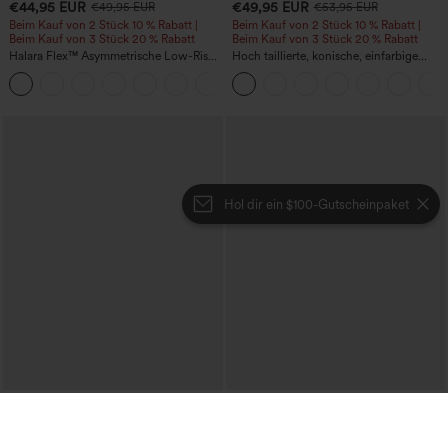
€44,95 EUR
€49,95 EUR
€49,95 EUR
€53,95 EUR
Beim Kauf von 2 Stück 10 % Rabatt |
Beim Kauf von 2 Stück 10 % Rabatt |
Beim Kauf von 3 Stück 20 % Rabatt
Beim Kauf von 3 Stück 20 % Rabatt
Halara Flex™ Asymmetrische Low-Rise-
Hoch taillierte, konische, einfarbige
Jeans mit Reißverschlusstaschen,
Anzughose mit Seitentaschen
+5
Baggy-Stil, weitem Bein, gewaschen,
lässig
Hol dir ein $100-Gutscheinpaket
€40,95 EUR
€44,95 EUR
€49,95 EUR
Kaufen Sie 2 Stück für 61,54 € oder 4
Kaufe 2, erhalte 1 gratis
Stück für 123,08 €.
Boot-Ausschnitt, ärmelloser Work-