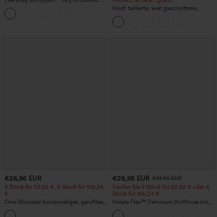
Everyday Softlyzero™ Airy Crossover
Kaufe 2, erhalte 1 gratis
Side Pocket 2-in-1 Tennisrock in
Hoch taillierte, weit geschnittene
Übergröße-Lucid-UPF50+
Freizeithose aus Leinenmischung mit
Kordelzug und Taschen
€26,95 EUR
€26,95 EUR
€31,95 EUR
3 Stück für 52,62 €, 6 Stück für 105,24
Kaufen Sie 2 Stück für 52,62 € oder 4
€
Stück für 105,24 €.
One-Shoulder kurzärmeliges, gerafftes,
Halara Flex™ Dehnbare Stoffhose mit
figurbetontes Mini-Kleid (lässig)
hohem Bund, Waffelmuster,
Seitentaschen und weitem Bein