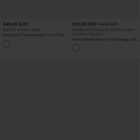
€40,95 EUR
€31,95 EUR
€35,95 EUR
Kaufe 2, erhalte 1 gratis
Kaufen Sie 2 Stück für 52,62 € oder 4
Stück für 105,24 €.
Softlyzero™ rückenfreies 2-in-1-Flare-
Trainingskleid – Wannabe – Easy Peezy
Hochtaillierte Hose mit Kordelzug und
+29
Taschen, weitem Bein, lässig und locker
in Leinenoptik