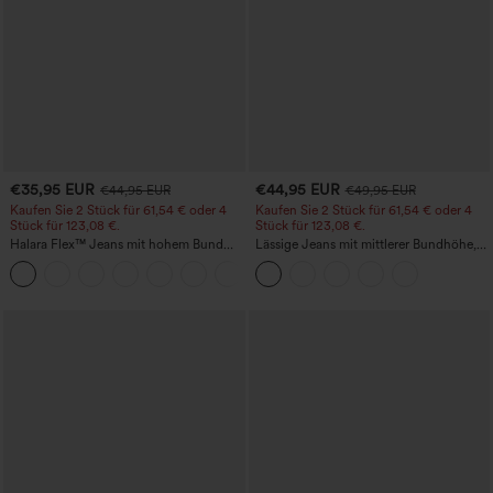
€35,95 EUR
€44,95 EUR
€44,95 EUR
€49,95 EUR
Kaufen Sie 2 Stück für 61,54 € oder 4
Kaufen Sie 2 Stück für 61,54 € oder 4
Stück für 123,08 €.
Stück für 123,08 €.
Halara Flex™ Jeans mit hohem Bund
Lässige Jeans mit mittlerer Bundhöhe,
und Taschen, gewaschener, lässiger
Kordelzug und Taschen
+5
Bootcut