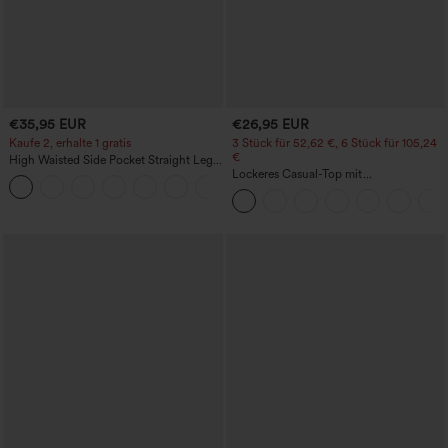
€35,95 EUR
€26,95 EUR
Kaufe 2, erhalte 1 gratis
3 Stück für 52,62 €, 6 Stück für 105,24
€
High Waisted Side Pocket Straight Leg
Work Pants
Lockeres Casual-Top mit
+23
Rundhalsausschnitt und
Fledermausärmeln