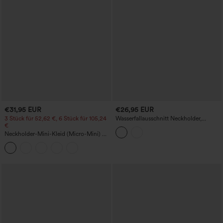
€31,95 EUR
€26,95 EUR
3 Stück für 52,62 €, 6 Stück für 105,24
Wasserfallausschnitt Neckholder,
€
rückenfrei mit Bindeband, figurbetontes
Satin-Mini-Kleid für Partys
Neckholder-Mini-Kleid (Micro-Mini) mit
Rückenbindung, integriertem BH und
figurnaher Passform