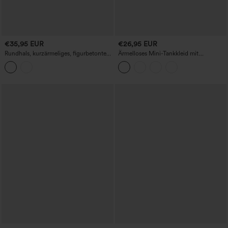
€35,95 EUR
€26,95 EUR
Rundhals, kurzärmeliges, figurbetontes
Ärmelloses Mini-Tankkleid mit
2-in-1 Minikleid für den Alltag
Rundhalsausschnitt, Crinkle-Struktur im
Vichy-Karo und Taschen