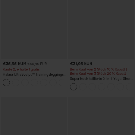
€35,95 EUR
€31,95 EUR
€40,95 EUR
Kaufe 2, erhalte 1 gratis
Beim Kauf von 2 Stück 10 % Rabatt |
Beim Kauf von 3 Stück 20 % Rabatt
Halara UltraSculpt™ Trainingsleggings
mit hohem Bund – raffende Push-up-
Super hoch taillierte 2-in-1-Yoga-Shorts
+12
Po-Form, Bauchkontrolle, Taschen und
mit Gesäßtasche und Seitentasche-
formende Passform
längere Länge