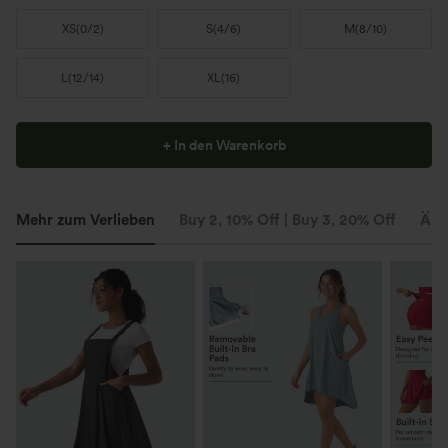
XS
(
0/2
)
S
(
4/6
)
M
(
8/10
)
L
(
12/14
)
XL
(
16
)
+ In den Warenkorb
Mehr zum Verlieben
Buy 2, 10% Off | Buy 3, 20% Off
Ähn