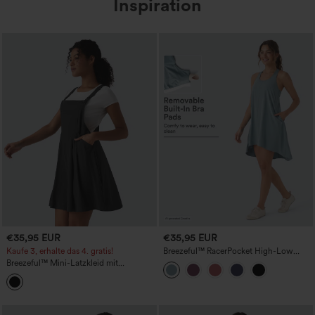
Inspiration
€35,95 EUR
€35,95 EUR
Kaufe 3, erhalte das 4. gratis!
Breezeful™ RacerPocket High-Low
fließendes Mini-Kleid, schnelltrocknend,
Breezeful™ Mini-Latzkleid mit
lässig
verstellbaren Trägern - luftig,
schnelltrocknend und lässig, mit
Taschen