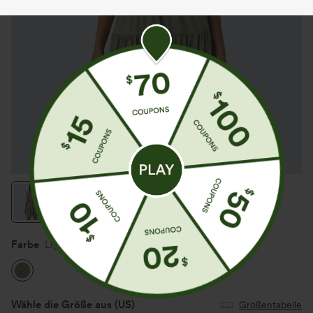
Farbe
Light Green Floral Yarn
Wähle die Größe aus
(US)
Größentabelle