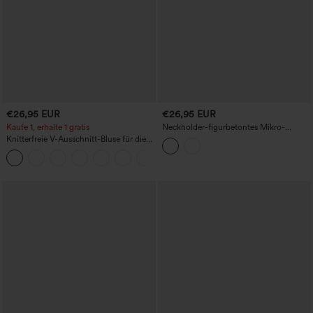
€26,95 EUR
€26,95 EUR
Kaufe 1, erhalte 1 gratis
Neckholder-figurbetontes Mikro-
Minikleid
Knitterfreie V-Ausschnitt-Bluse für die
Arbeit, kurzärmelig und oversized
+1