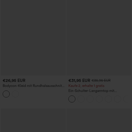
€26,95 EUR
€31,95 EUR
€35,95 EUR
Bodycon-Kleid mit Rundhalsausschnitt
Kaufe 2, erhalte 1 gratis
und kurzen Ärmeln, längere Mini-
Ein-Schulter-Langarmtop mit
Länge, lässig
Daumenloch, geschwungener Saum
(High-Low), schnell trocknend – Yoga-
Sporttop mit integriertem BH