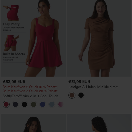
€53,95 EUR
€31,95 EUR
Beim Kauf von 2 Stück 10 % Rabatt |
Lässiges A-Linien-Minikleid mit
Beim Kauf von 3 Stück 20 % Rabatt
Rundhalsausschnitt und kurzen Ärmeln
SoftlyZero™ Airy 2-in-1 Cool-Touch
Mini-Tennis-Sportkleid mit Tasche –
Easy Peezy Edition – UPF50+