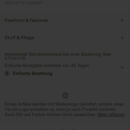
PRODUKT ID: 02829217
Passform & Features
Körperbetont
quadratischer Ausschnitt
Plissiert
Stoff & Pflege
überziehen
lässig
Mini
Trapez
ärmellos
Kostenloser Standardversand bei einer Bestellung über
€70,46 EUR
Mittlere Dehnung
Vier-Wege-Stretch
A-Linie
Einfache Rückgabe innerhalb von 30 Tagen
Einfache Bezahlung
Einige Artikel werden mit Markenlogo geliefert, andere ohne.
Ob ein Logo enthalten ist, kann je nach Produkt variieren.
Auch Stil und Farben können leicht abweichen.
Mehr erfahren