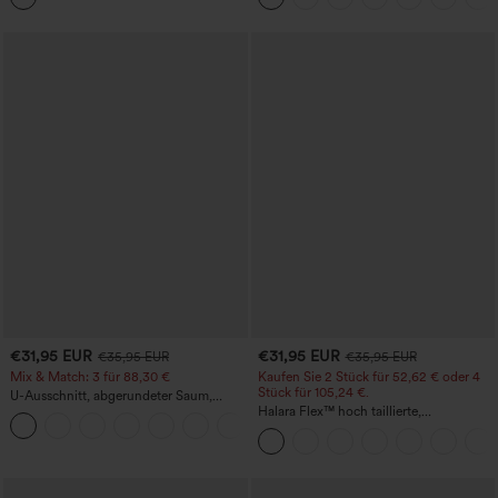
€31,95 EUR
€31,95 EUR
€35,95 EUR
€35,95 EUR
Mix & Match: 3 für 88,30 €
Kaufen Sie 2 Stück für 52,62 € oder 4
Stück für 105,24 €.
U-Ausschnitt, abgerundeter Saum,
InstantCool Yoga-Trägertop – UPF50+
Halara Flex™ hoch taillierte,
figurformende Arbeitshose, die die Taille
schmaler wirken lässt, mit Taschen,
weitem Bein und Mikro-Waffelstruktur