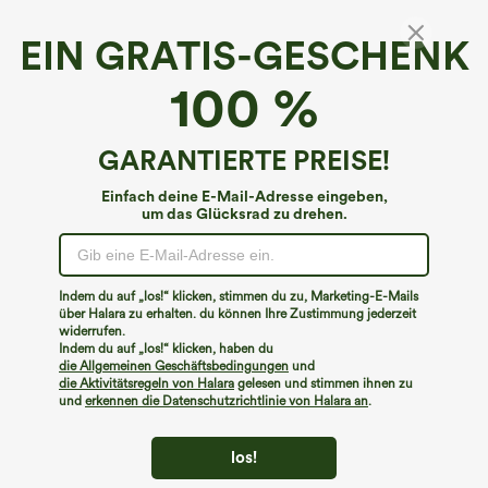
EIN GRATIS-GESCHENK
U-Ausschnitt Volant Saum Fließendes Mini
100 %
Kleid
4.7
(
21
)
GARANTIERTE PREISE!
€44,95 EUR
Buy 2, 10% Off | Buy 3, 20% Off
Einfach deine E-Mail-Adresse eingeben,
um das Glücksrad zu drehen.
Indem du auf „los!“ klicken, stimmen du zu, Marketing-E-Mails
über Halara zu erhalten. du können Ihre Zustimmung jederzeit
widerrufen.
Indem du auf „los!“ klicken, haben du
die Allgemeinen Geschäftsbedingungen
und
die Aktivitätsregeln von Halara
gelesen und stimmen ihnen zu
und
erkennen die Datenschutzrichtlinie von Halara an
.
los!