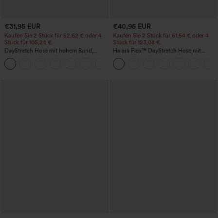
€31,95 EUR
€40,95 EUR
Kaufen Sie 2 Stück für 52,62 € oder 4
Kaufen Sie 2 Stück für 61,54 € oder 4
Stück für 105,24 €.
Stück für 123,08 €.
DayStretch Hose mit hohem Bund,
Halara Flex™ DayStretch Hose mit
Barrel-Leg und Taschen
mittlerer Bundhöhe, seitlicher
+5
Reißverschlusstasche und
Work‑Flare‑Schnitt