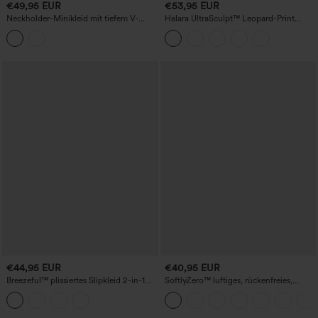
€49,95 EUR
€53,95 EUR
Neckholder-Minikleid mit tiefem V-
Halara UltraSculpt™ Leopard-Print
Ausschnitt, integriertem BH, Raffung
Stehkragen Langarm-Freizeitjacke mit
und Taschen
Daumenloch und Taschen
€44,95 EUR
€40,95 EUR
Breezeful™ plissiertes Slipkleid 2-in-1
SoftlyZero™ luftiges, rückenfreies,
mit Tasche und verstellbarer Schnalle —
gedrehtes InstantCool Dance-Active-
Micro-Mini, schnell trocknend, lässig
Kleid – Easy Peezy Edition, DD–F-Cups