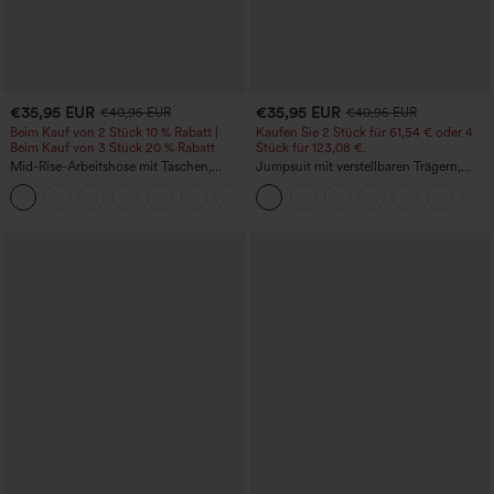
€35,95 EUR
€35,95 EUR
€40,95 EUR
€40,95 EUR
Beim Kauf von 2 Stück 10 % Rabatt |
Kaufen Sie 2 Stück für 61,54 € oder 4
Beim Kauf von 3 Stück 20 % Rabatt
Stück für 123,08 €.
Mid-Rise-Arbeitshose mit Taschen,
Jumpsuit mit verstellbaren Trägern,
Barrel-Leg und weiter Passform
gerafftem Detail, weitem Bein und
+3
meliertem Stoff, lässig, mit Taschen -
Easy Peezy