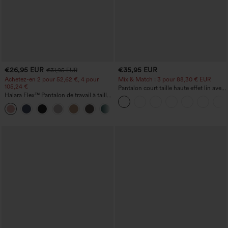
€26,95 EUR
€35,95 EUR
€31,95 EUR
Achetez-en 2 pour 52,62 €, 4 pour
Mix & Match : 3 pour 88,30 € EUR
105,24 €
Pantalon court taille haute effet lin avec
Halara Flex™ Pantalon de travail à taille
poche zippée
haute, jambe large, avec poches, en
+21
maille gaufrée