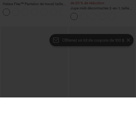
de 20 % de réduction
Halara Flex™ Pantalon de travail taille
haute sculptant la silhouette, gainant la
Jupe midi décontractée 2-en-1, taille
+10
taille, avec poches, jambe large en
haute à effet gainant, froncée avec
micro-gaufre
ourlet arrondi, en polaire et PU
OBtenez un lot de coupons de 100 $
€31,95 EUR
€31,95 EUR
€35,95 EUR
Achetez-en 2, le 3e est offert
Achetez-en 2, le 3e est offert
Pantalon décontracté taille haute à
Top de sport pour yoga asymétrique
cordon, coupe large en mélange de lin,
(une épaule) à manches longues avec
+5
avec poches
ouverture pour le pouce, ourlet arrondi