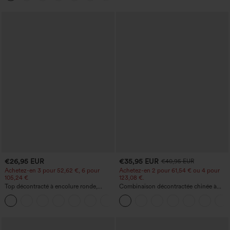
€26,95 EUR
€35,95 EUR
€40,95 EUR
Achetez-en 3 pour 52,62 €, 6 pour
Achetez-en 2 pour 61,54 € ou 4 pour
105,24 €
123,08 €.
Top décontracté à encolure ronde,
Combinaison décontractée chinée à
manches chauve-souris et coupe ample
bretelles réglables, fronces et jambes
+1
larges, avec poches — facile comme
tout