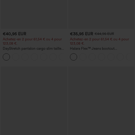
€40,95 EUR
€35,95 EUR
€44,95 EUR
Achetez-en 2 pour 61,54 € ou 4 pour
Achetez-en 2 pour 61,54 € ou 4 pour
123,08 €.
123,08 €.
DayStretch pantalon cargo slim taille
Halara Flex™ Jeans bootcut
haute, poches zippées, uni
décontractés taille haute, effet délavé,
+10
avec poches