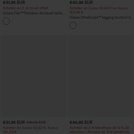
€31,95 EUR
€40,95 EUR
Achetez-en 2, le 3e est offert
Achetez-en 2 pour 61,54 € ou 4 pour
123,08 €.
Halara Flex™ Pantalon de travail taille
haute avec poche latérale arrière et
Halara UltraSculpt™ legging bootcut de
+13
légère coupe évasée
yoga taille haute — fronces liftantes au
niveau des fesses, maintien du ventre,
poche, effet sculptant
€31,95 EUR
€44,95 EUR
€35,95 EUR
Achetez-en 2 pour 52,62 €, 4 pour
Achetez-en 2 et bénéficiez de 10 % de
105,24 €
réduction | Achetez-en 3 et bénéficiez