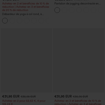
Achetez-en 2 et bénéficiez de 10 % de
Pantalon de jogging décontracté en
réduction | Achetez-en 3 et bénéficiez
French terry à imprimé denim, taille mi-
de 20 % de réduction
haute, style jean, avec poches
Débardeur de yoga à col rond, à
fronces, effet rafraîchissant - UPF50+
+16
€31,95 EUR
€31,95 EUR
€35,95 EUR
€35,95 EUR
Achetez-en 2 pour 52,62 €, 4 pour
Achetez-en 2 et bénéficiez de 10 % de
105,24 €
réduction | Achetez-en 3 et bénéficiez