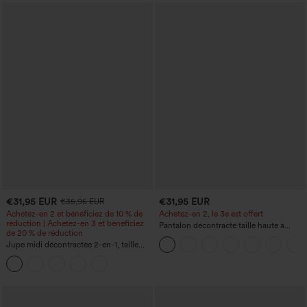
€31,95 EUR
€31,95 EUR
€35,95 EUR
Achetez-en 2 et bénéficiez de 10 % de
Achetez-en 2, le 3e est offert
réduction | Achetez-en 3 et bénéficiez
Pantalon décontracté taille haute à
de 20 % de réduction
cordon, coupe large en mélange de lin,
Jupe midi décontractée 2-en-1, taille
avec poches
haute à effet gainant, froncée avec
ourlet arrondi, en polaire et PU