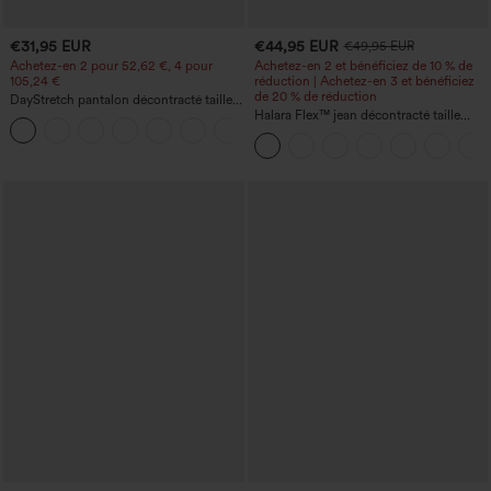
€31,95 EUR
€44,95 EUR
€49,95 EUR
Achetez-en 2 pour 52,62 €, 4 pour
Achetez-en 2 et bénéficiez de 10 % de
105,24 €
réduction | Achetez-en 3 et bénéficiez
de 20 % de réduction
DayStretch pantalon décontracté taille
haute à jambe en forme de tonneau
Halara Flex™ jean décontracté taille
+5
avec poches
haute, large, avec poches, ourlet
retroussé et effet délavé