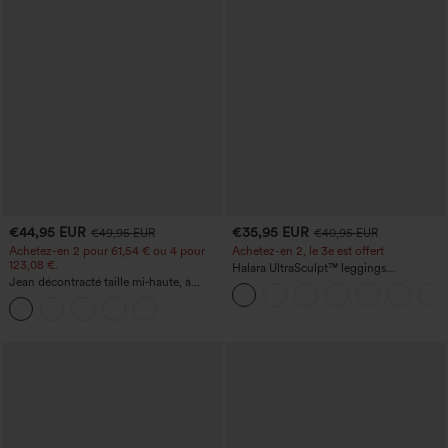
€44,95 EUR
€35,95 EUR
€49,95 EUR
€40,95 EUR
Achetez-en 2 pour 61,54 € ou 4 pour
Achetez-en 2, le 3e est offert
123,08 €.
Halara UltraSculpt™ leggings
Jean décontracté taille mi‑haute, à
d'entraînement taille haute — fronces
cordon de serrage, avec poches
liftantes pour le fessier, maintien gainant
du ventre et poche