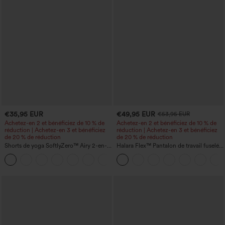
€35,95 EUR
€49,95 EUR
€53,95 EUR
Achetez-en 2 et bénéficiez de 10 % de
Achetez-en 2 et bénéficiez de 10 % de
réduction | Achetez-en 3 et bénéficiez
réduction | Achetez-en 3 et bénéficiez
de 20 % de réduction
de 20 % de réduction
Shorts de yoga SoftlyZero™ Airy 2-en-1
Halara Flex™ Pantalon de travail fuselé,
InstantCool, super taille haute, 7" avec
uni, taille haute, avec poches
+23
poches