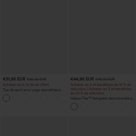
€31,95 EUR
€44,95 EUR
€35,95 EUR
€49,95 EUR
Achetez-en 2, le 3e est offert
Achetez-en 2 et bénéficiez de 10 % de
réduction | Achetez-en 3 et bénéficiez
Top de sport pour yoga asymétrique
de 20 % de réduction
(une épaule) à manches longues avec
+3
ouverture pour le pouce, ourlet arrondi
Halara Flex™ Salopette décontractée en
haut-bas, séchage rapide, soutien-gorge
denim lavé à encolure en V avec poche
intégré.