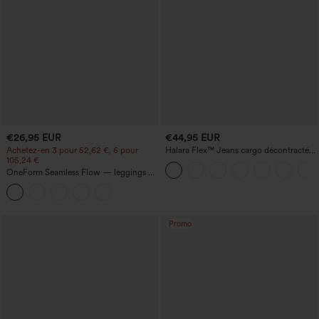
€26,95 EUR
€44,95 EUR
Achetez-en 3 pour 52,62 €, 6 pour
Halara Flex™ Jeans cargo décontractés
105,24 €
taille mi-haute, jambes droites, avec
poches
OneForm Seamless Flow — leggings de
yoga sans coutures, taille mi-haute, effet
gainant pour le ventre et liftant pour les
fesses
Promo