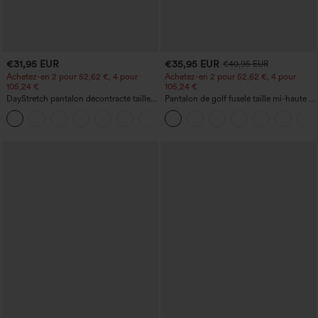
€31,95 EUR
€35,95 EUR
€40,95 EUR
Achetez-en 2 pour 52,62 €, 4 pour
Achetez-en 2 pour 52,62 €, 4 pour
105,24 €
105,24 €
DayStretch pantalon décontracté taille
Pantalon de golf fuselé taille mi-haute à
haute avec poches et coupe droite
cordon, ourlet incurvé, séchage rapide,
+23
avec poches — UPF40+