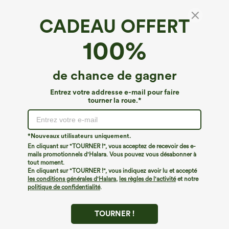
CADEAU OFFERT
Débardeur de yoga InstantCool à encolure en
100%
U et ourlet arrondi – UPF50+
4.4
(
55
)
de chance de gagner
€31,95 EUR
€35,95 EUR
Mix & Match: 3 For €88,30 EUR
Entrez votre addresse e-mail pour faire
tourner la roue.*
*Nouveaux utilisateurs uniquement.
En cliquant sur "TOURNER !", vous acceptez de recevoir des e-
mails promotionnels d'Halara. Vous pouvez vous désabonner à
tout moment.
En cliquant sur "TOURNER !", vous indiquez avoir lu et accepté
les conditions générales d'Halara
,
les règles de l'activité
et notre
politique de confidentialité
.
TOURNER !