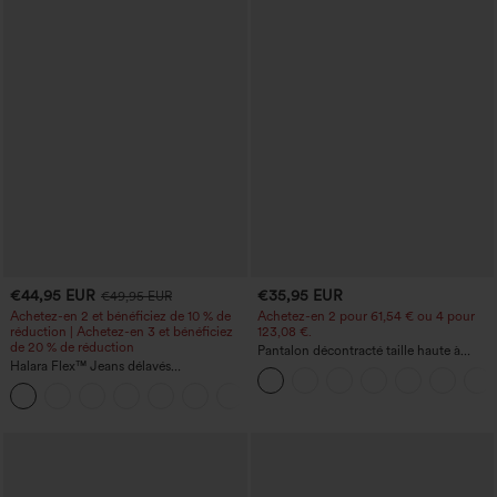
€44,95 EUR
€35,95 EUR
€49,95 EUR
Achetez-en 2 et bénéficiez de 10 % de
Achetez-en 2 pour 61,54 € ou 4 pour
réduction | Achetez-en 3 et bénéficiez
123,08 €.
de 20 % de réduction
Pantalon décontracté taille haute à
Halara Flex™ Jeans délavés
jambe droite, effet lin, avec poches
décontractés, coupe baggy à jambe
+5
large, taille basse asymétrique, poches
zippées