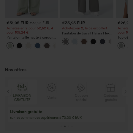
€31,95 EUR
€35,95 EUR
€26,95
€35,95 EUR
Achetez-en 2 pour 52,62 €, 4
Achetez-en 2, le 3e est offert
Achetez-e
pour 105,24 €
pour 105,
Pantalon de travail Halara Flex™
Pantalon taille haute à cordon
DayStretch à taille haute, avec
Top décon
avec poches, jambe large et
poches et coupe droite
ronde, m
+15
coupe ample, style décontracté,
et coupe
effet lin
Nos offres
N
Coupon
Cadeaux
LIVRAISON
Vente
E
spécial
gratuits
GRATUITE
Achetez-en 2, ob
3 achetés, 1 offert
gratuit
Achetez 4 pour 3, achetez 8 pour 6
3 pour 2, 6 pour 4,