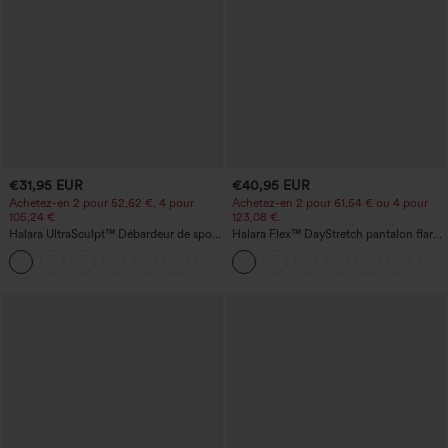
€31,95 EUR
€40,95 EUR
Achetez-en 2 pour 52,62 €, 4 pour
Achetez-en 2 pour 61,54 € ou 4 pour
105,24 €
123,08 €.
Halara UltraSculpt™ Débardeur de sport
Halara Flex™ DayStretch pantalon flare
à col rond et ourlet arrondi
de travail, taille mi-haute, poche latérale
+11
zippée