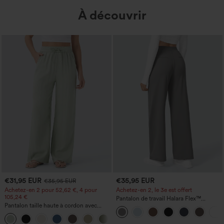
À découvrir
€31,95 EUR
€35,95 EUR
€35,95 EUR
Achetez-en 2 pour 52,62 €, 4 pour
Achetez-en 2, le 3e est offert
105,24 €
Pantalon de travail Halara Flex™
Pantalon taille haute à cordon avec
DayStretch à taille haute, avec poches et
poches, jambe large et coupe ample,
coupe droite
+15
style décontracté, effet lin