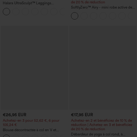
de 20 % de réduction
Halara UltraSculpt™ Leggings
d'entraînement sculptants taille haute,
SoftlyZero™ Airy - mini robe active de
+16
effet ventre plat, avec poche
danse 2-en-1 à effet "Cool Touch" avec
poches — Édition Easy Peezy —
Longueur allongée
€26,95 EUR
€17,95 EUR
Achetez-en 3 pour 52,62 €, 6 pour
Achetez-en 2 et bénéficiez de 10 % de
105,24 €
réduction | Achetez-en 3 et bénéficiez
de 20 % de réduction
Blouse décontractée à col en V et
manches courtes bouffantes
Débardeur de yoga à col rond, à