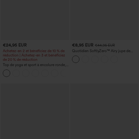
€24,95 EUR
€8,95 EUR
€44,95 EUR
Achetez-en 2 et bénéficiez de 10 % de
Quotidien SoftlyZero™ Airy jupe de
réduction | Achetez-en 3 et bénéficiez
tennis mini croisée 2-en-1 avec poche
de 20 % de réduction
latérale InstantCool - Lucid
Top de yoga et sport à encolure ronde,
manches courtes, à fronces, effet
+11
rafraîchissant au toucher - UPF50+