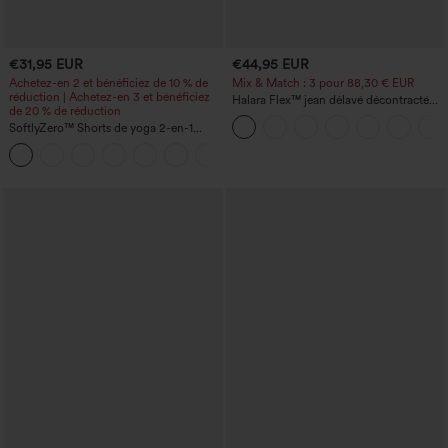
€31,95 EUR
€44,95 EUR
Achetez-en 2 et bénéficiez de 10 % de
Mix & Match : 3 pour 88,30 € EUR
réduction | Achetez-en 3 et bénéficiez
Halara Flex™ jean délavé décontracté
de 20 % de réduction
taille haute à poches, coupe baggy à
SoftlyZero™ Shorts de yoga 2-en-1
jambe large
InstantCool, super taille haute, aérés, 5''
+20
avec poches — longueur allongée