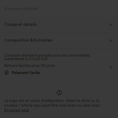
ID de produit 02803944
Coupe et détails
Coupe ample
Soutien-gorge intégré
Dos croisé
Composition & Entretien
Col en U
Croisé
Découpes
Enfilable
Livraison standard gratuite pour les commandes
supérieures à
Yoga et Pilates
€70,46 EUR
Longueur hanches
Sans manches
Retours faciles sous 30 jours
Élasticité moyenne
Élasticité quatre directions
Paiement facile
Débardeur
Le logo est en cours d’intégration. Selon le style ou la
couleur, l’article reçu peut être livré avec ou sans logo.
En savoir plus