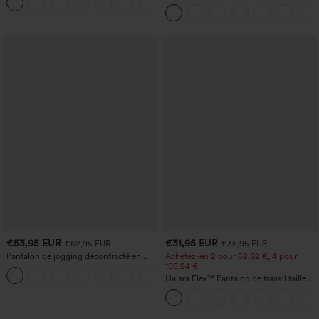
fronces, effet rafraîchissant - UPF50+
€53,95 EUR
€31,95 EUR
€62,95 EUR
€35,95 EUR
Pantalon de jogging décontracté en
Achetez-en 2 pour 52,62 €, 4 pour
French terry à imprimé denim, taille mi-
105,24 €
haute, style jean, avec poches
Halara Flex™ Pantalon de travail taille
haute sculptant la silhouette, gainant la
taille, avec poches, jambe large en
micro-gaufre