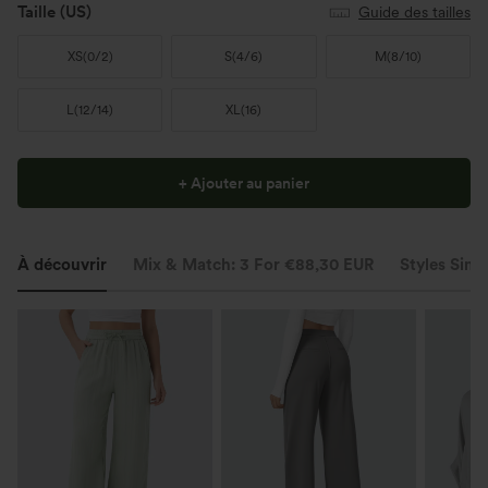
Taille
(US)
Guide des tailles
XS
(
0/2
)
S
(
4/6
)
M
(
8/10
)
L
(
12/14
)
XL
(
16
)
+ Ajouter au panier
À découvrir
Mix & Match: 3 For €88,30 EUR
Styles Simil