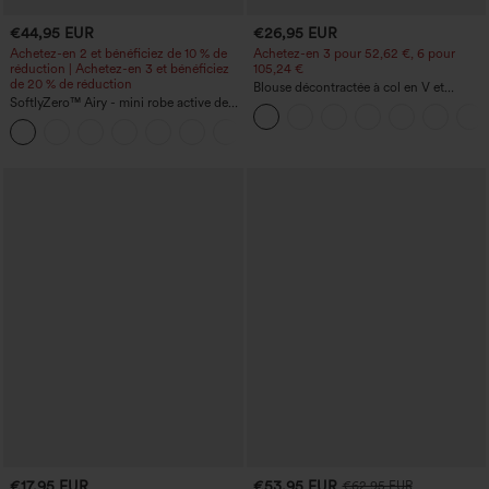
€44,95 EUR
€26,95 EUR
Achetez-en 2 et bénéficiez de 10 % de
Achetez-en 3 pour 52,62 €, 6 pour
réduction | Achetez-en 3 et bénéficiez
105,24 €
de 20 % de réduction
Blouse décontractée à col en V et
SoftlyZero™ Airy - mini robe active de
manches courtes bouffantes
danse 2-en-1 à effet "Cool Touch" avec
+9
poches — Édition Easy Peezy —
Longueur allongée
€17,95 EUR
€53,95 EUR
€62,95 EUR