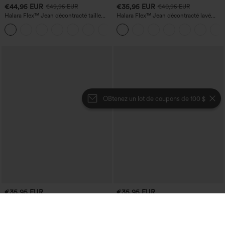
€44,95 EUR
€35,95 EUR
€49,95 EUR
€40,95 EUR
Halara Flex™ Jean décontracté taille
Halara Flex™ Jean décontracté lavé
haute, jambe droite, délavé, avec poches
taille haute à poche croisée
+3
OBtenez un lot de coupons de 100 $
€35,95 EUR
€35,95 EUR
Achetez-en 2 pour 61,54 € ou 4 pour
Achetez-en 2 et bénéficiez de 10 % de
123,08 €.
réduction | Achetez-en 3 et bénéficiez
de 20 % de réduction
Jupe mini de soirée en suède, moulante,
taille haute croisée 2-en-1 avec ourlet à
Shorts de yoga SoftlyZero™ Airy 2-en-1