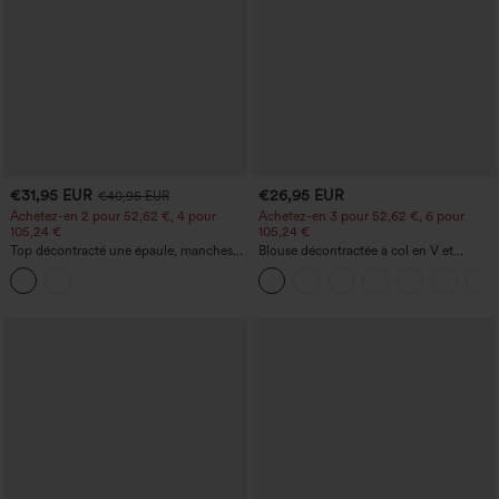
€31,95 EUR
€26,95 EUR
€40,95 EUR
Achetez-en 2 pour 52,62 €, 4 pour
Achetez-en 3 pour 52,62 €, 6 pour
105,24 €
105,24 €
Top décontracté une épaule, manches
Blouse décontractée à col en V et
courtes, ourlet arrondi hi-low,
manches courtes bouffantes
soutien‑gorge intégré, motif à pois