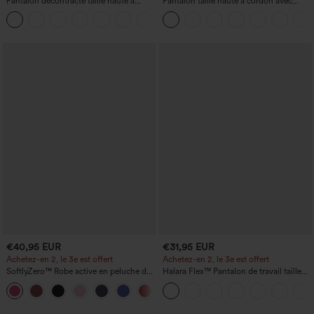
Pantalon décontracté taille haute à
Pantalon taille haute à cordon avec
jambe droite, effet lin, avec poches
poches, jambe large et coupe ample,
+5
style décontracté, effet lin
€40,95 EUR
€31,95 EUR
Achetez-en 2, le 3e est offert
Achetez-en 2, le 3e est offert
SoftlyZero™ Robe active en peluche dos
Halara Flex™ Pantalon de travail taille
nu — Édition Hyper Facile
haute avec poche latérale arrière et
+29
légère coupe évasée