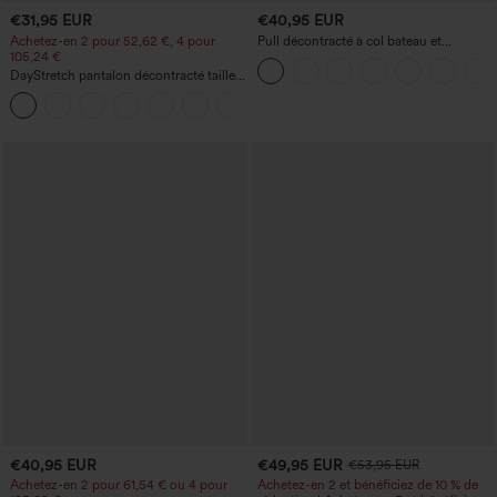
€31,95 EUR
€40,95 EUR
Achetez-en 2 pour 52,62 €, 4 pour
Pull décontracté à col bateau et
105,24 €
manches chauve-souris
DayStretch pantalon décontracté taille
haute à jambe en forme de tonneau
+5
avec poches
€40,95 EUR
€49,95 EUR
€53,95 EUR
Achetez-en 2 pour 61,54 € ou 4 pour
Achetez-en 2 et bénéficiez de 10 % de