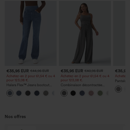
€35,95 EUR
€35,95 EUR
€35,95
€44,95 EUR
€40,95 EUR
Achetez-en 2 pour 61,54 € ou 4
Achetez-en 2 pour 61,54 € ou 4
Achetez-en
pour 123,08 €.
pour 123,08 €.
Pantalon 
Halara Flex™ Jeans bootcut
Combinaison décontractée
DayStretch
décontractés taille haute, effet
chinée à bretelles réglables,
poches et
+5
délavé, avec poches
fronces et jambes larges, avec
poches — facile comme tout
Nos offres