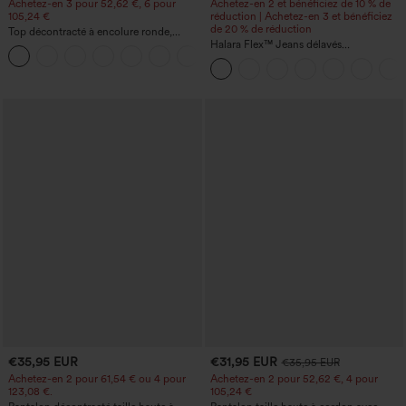
Achetez-en 3 pour 52,62 €, 6 pour
Achetez-en 2 et bénéficiez de 10 % de
105,24 €
réduction | Achetez-en 3 et bénéficiez
de 20 % de réduction
Top décontracté à encolure ronde,
manches chauve-souris et coupe ample
Halara Flex™ Jeans délavés
+1
décontractés, coupe baggy à jambe
large, taille basse asymétrique, poches
zippées
€35,95 EUR
€31,95 EUR
€35,95 EUR
Achetez-en 2 pour 61,54 € ou 4 pour
Achetez-en 2 pour 52,62 €, 4 pour
123,08 €.
105,24 €