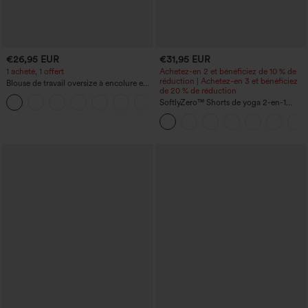
€26,95 EUR
€31,95 EUR
1 acheté, 1 offert
Achetez-en 2 et bénéficiez de 10 % de
réduction | Achetez-en 3 et bénéficiez
Blouse de travail oversize à encolure en
de 20 % de réduction
V, manches courtes, en tissu
+1
anti‑froissage
SoftlyZero™ Shorts de yoga 2-en-1
InstantCool, super taille haute, aérés, 5''
avec poches — longueur allongée