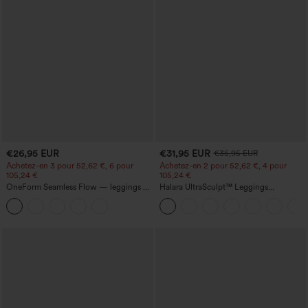
€26,95 EUR
€31,95 EUR
€35,95 EUR
Achetez-en 3 pour 52,62 €, 6 pour
Achetez-en 2 pour 52,62 €, 4 pour
105,24 €
105,24 €
OneForm Seamless Flow — leggings de
Halara UltraSculpt™ Leggings
yoga sans coutures, taille mi-haute, effet
d'entraînement sculptants taille haute,
gainant pour le ventre et liftant pour les
effet ventre plat, avec poche
fesses