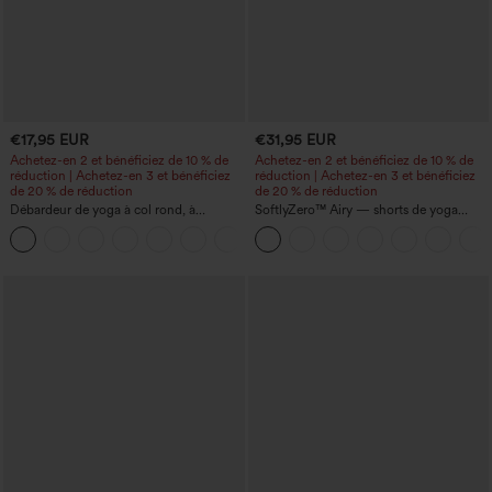
€17,95 EUR
€31,95 EUR
Achetez-en 2 et bénéficiez de 10 % de
Achetez-en 2 et bénéficiez de 10 % de
réduction | Achetez-en 3 et bénéficiez
réduction | Achetez-en 3 et bénéficiez
de 20 % de réduction
de 20 % de réduction
Débardeur de yoga à col rond, à
SoftlyZero™ Airy — shorts de yoga
fronces, effet rafraîchissant - UPF50+
super taille haute 2-en-1 InstantCool
+16
avec poches