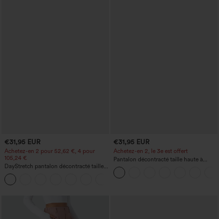
€31,95 EUR
€31,95 EUR
Achetez-en 2 pour 52,62 €, 4 pour
Achetez-en 2, le 3e est offert
105,24 €
Pantalon décontracté taille haute à
DayStretch pantalon décontracté taille
cordon, coupe large en mélange de lin,
haute avec poches et coupe droite
avec poches
+23