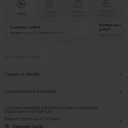
N
Coupon
Cadeaux
LIVRAISON
Vente
E
spécial
gratuits
GRATUITE
Achetez-en 2, ob
3 achetés, 1 offert
gratuit
Achetez 4 pour 3, achetez 8 pour 6
3 pour 2, 6 pour 4,
ID de produit 02718186
Coupe et détails
Près du corps
Soutien-gorge intégré
Dos échancré
Composition & Entretien
Ourlet asymétrique
Col carré
Croisé
Découpes
Livraison standard gratuite pour les commandes
supérieures à
Enfilable
€70,46 EUR
Danse
Longueur taille
Sans manches
Retours faciles sous 30 jours
Élasticité moyenne
Élasticité quatre directions
Paiement facile