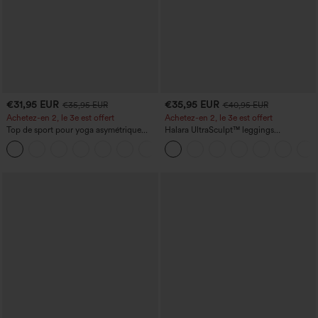
€31,95 EUR
€35,95 EUR
€35,95 EUR
€40,95 EUR
Achetez-en 2, le 3e est offert
Achetez-en 2, le 3e est offert
Top de sport pour yoga asymétrique
Halara UltraSculpt™ leggings
(une épaule) à manches longues avec
d'entraînement taille haute — fronces
+3
ouverture pour le pouce, ourlet arrondi
liftantes pour le fessier, maintien gainant
haut-bas, séchage rapide, soutien-gorge
du ventre et poche
intégré.