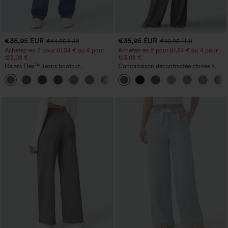
€35,95 EUR
€35,95 EUR
€44,95 EUR
€40,95 EUR
Achetez-en 2 pour 61,54 € ou 4 pour
Achetez-en 2 pour 61,54 € ou 4 pour
123,08 €.
123,08 €.
Halara Flex™ Jeans bootcut
Combinaison décontractée chinée à
décontractés taille haute, effet délavé,
bretelles réglables, fronces et jambes
+5
avec poches
larges, avec poches — facile comme
tout