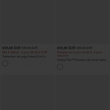
€31,95 EUR
€31,95 EUR
€35,95 EUR
€35,95 EUR
Mix & Match : 3 pour 88,30 € EUR
Achetez-en 2 pour 52,62 €, 4 pour
105,24 €
Débardeur de yoga InstantCool à
encolure en U et ourlet arrondi –
Halara Flex™ Pantalon de travail taille
UPF50+
haute sculptant la silhouette, gainant la
taille, avec poches, jambe large en
micro-gaufre