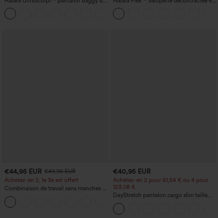
Halara UltraSculpt™ pantalon baggy de
Halara Flex™ Salopette décontractée en
yoga taille haute à effet gainant pour le
denim lavé à encolure en V avec poche
ventre, à rayures color block, avec
poches
€44,95 EUR
€40,95 EUR
€49,95 EUR
Achetez-en 2, le 3e est offert
Achetez-en 2 pour 61,54 € ou 4 pour
123,08 €.
Combinaison de travail sans manches à
encolure bateau, côtés noués, toucher
DayStretch pantalon cargo slim taille
+8
frais, rayée, avec poches — Édition Easy
haute, poches zippées, uni
Peezy