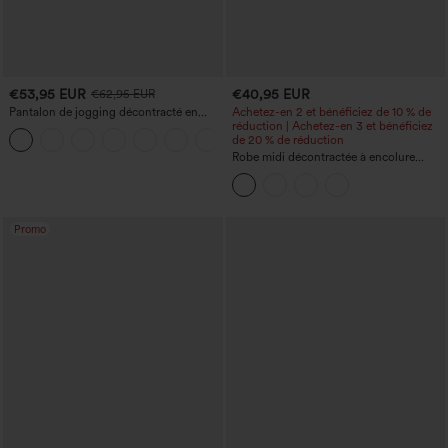
€53,95 EUR
€40,95 EUR
€62,95 EUR
Pantalon de jogging décontracté en
Achetez-en 2 et bénéficiez de 10 % de
French terry à imprimé denim, taille mi-
réduction | Achetez-en 3 et bénéficiez
haute, style jean, avec poches
de 20 % de réduction
Robe midi décontractée à encolure
ronde, sans manches, avec soutien-
gorge intégré et ourlet à volants
Promo