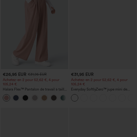
€26,95 EUR
€31,95 EUR
€31,95 EUR
Achetez-en 2 pour 52,62 €, 4 pour
Achetez-en 2 pour 52,62 €, 4 pour
105,24 €
105,24 €
Halara Flex™ Pantalon de travail à taille
Everyday SoftlyZero™ jupe mini de
haute, jambe large, avec poches, en
tennis aérée à pans croisés 2-en-1 avec
+21
maille gaufrée
poche latérale et toucher frais - Lucid-
UPF50+