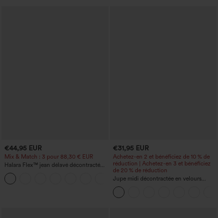
€44,95 EUR
€31,95 EUR
Mix & Match : 3 pour 88,30 € EUR
Achetez-en 2 et bénéficiez de 10 % de
réduction | Achetez-en 3 et bénéficiez
Halara Flex™ jean délavé décontracté
de 20 % de réduction
taille haute à poches, coupe baggy à
+2
jambe large
Jupe midi décontractée en velours
côtelé, taille mi-haute, poches avant
latérales à rabat