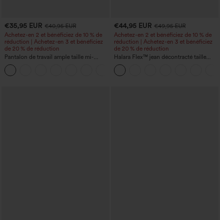
€35,95 EUR
€44,95 EUR
€40,95 EUR
€49,95 EUR
Achetez-en 2 et bénéficiez de 10 % de
Achetez-en 2 et bénéficiez de 10 % de
réduction | Achetez-en 3 et bénéficiez
réduction | Achetez-en 3 et bénéficiez
de 20 % de réduction
de 20 % de réduction
Pantalon de travail ample taille mi-
Halara Flex™ jean décontracté taille
haute, coupe « barrel » (jambe en forme
haute, large, avec poches, ourlet
+3
de tonneau) avec poches
retroussé et effet délavé