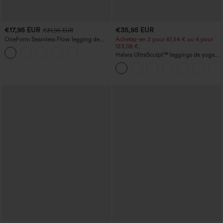
€17,95 EUR
€35,95 EUR
€31,95 EUR
OneForm Seamless Flow legging de
Achetez-en 2 pour 61,54 € ou 4 pour
yoga taille haute, gainant pour le ventre
123,08 €.
et effet rehausseur de fesses
Halara UltraSculpt™ leggings de yoga
taille haute, gainants avec contrôle du
ventre, coupe bootcut, à poches