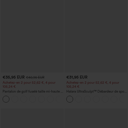
€35,95 EUR
€31,95 EUR
€40,95 EUR
Achetez-en 2 pour 52,62 €, 4 pour
Achetez-en 2 pour 52,62 €, 4 pour
105,24 €
105,24 €
Pantalon de golf fuselé taille mi-haute à
Halara UltraSculpt™ Débardeur de sport
cordon, ourlet incurvé, séchage rapide,
à col rond et ourlet arrondi
+2
avec poches — UPF40+