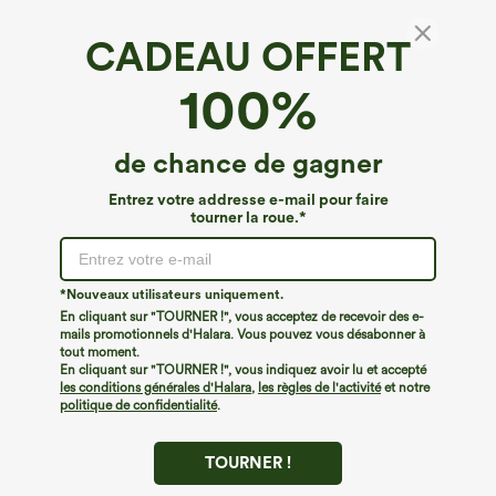
CADEAU OFFERT
Débardeur de danse à encolure en U avec
100%
effet croisé, bonnets D–F
4.8
(
30
)
de chance de gagner
€20,95 EUR
Buy 2, Get 1 Free
Entrez votre addresse e-mail pour faire
tourner la roue.*
*Nouveaux utilisateurs uniquement.
En cliquant sur "TOURNER !", vous acceptez de recevoir des e-
mails promotionnels d'Halara. Vous pouvez vous désabonner à
tout moment.
En cliquant sur "TOURNER !", vous indiquez avoir lu et accepté
les conditions générales d'Halara
,
les règles de l'activité
et notre
politique de confidentialité
.
TOURNER !