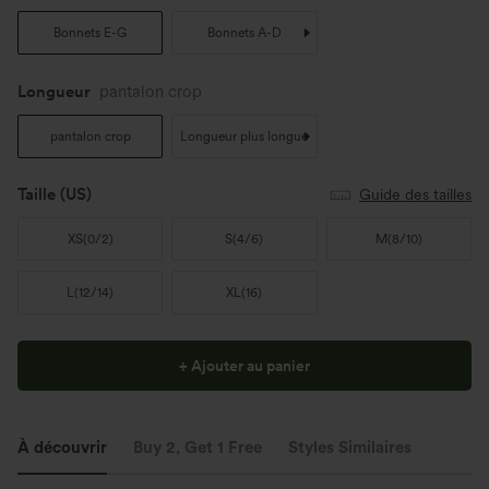
Bonnets E-G
Bonnets A-D
Longueur
pantalon crop
pantalon crop
Longueur plus longue
Taille
(US)
Guide des tailles
XS
(
0/2
)
S
(
4/6
)
M
(
8/10
)
L
(
12/14
)
XL
(
16
)
+ Ajouter au panier
À découvrir
Buy 2, Get 1 Free
Styles Similaires