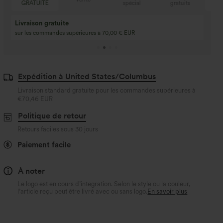
GRATUITE
spécial
gratuits
GR
Livraison gratuite
sur les commandes supérieures à 70,00 € EUR
Expédition à United States/Columbus
Livraison standard gratuite pour les commandes supérieures à
€70,46 EUR
Politique de retour
Retours faciles sous 30 jours
Paiement facile
À noter
Le logo est en cours d’intégration. Selon le style ou la couleur,
l’article reçu peut être livré avec ou sans logo.
En savoir plus