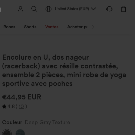
United States
(
EUR
)
Robes
Shorts
Ventes
Acheter par activité
Découvrez 
Encolure en U, dos nageur
(racerback) avec résille contrastée,
ensemble 2 pièces, mini robe de yoga
sportive avec poches
€44,95 EUR
4.8
(
10
)
Couleur
Deep Gray Texture