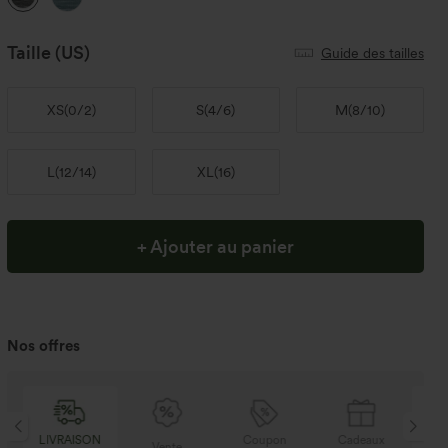
Taille
(US)
Guide des tailles
XS
(
0/2
)
S
(
4/6
)
M
(
8/10
)
L
(
12/14
)
XL
(
16
)
+ Ajouter au panier
Nos offres
LIVRAISON
Coupon
Cadeaux
LI
Vente