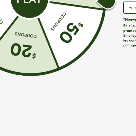
*Nouvea
En cliq
promoti
En cliq
les con
politiq