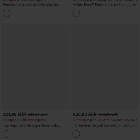
Pantalones casual de talle alto con
Halara Flex™ Pantalones de trabajo de
cordón, pernera ancha, en mezcla de
talle alto, moldeadores del cuerpo, que
+5
lino y con bolsillos
estilizan la cintura, con bolsillos, de
pierna ancha en micro‑waffle
€31,95 EUR
€35,95 EUR
€35,95 EUR
€40,95 EUR
Compra 2 y llévate 1 gratis
Compra 2 por 52,62 € o 4 por 105,24 €.
Top deportivo de yoga de un solo
Pantalones de golf de cintura media con
hombro, manga larga con agujero para
cordón, dobladillo curvo, secado rápido,
+3
el pulgar, dobladillo curvo estilo high-
de corte cónico y con bolsillos - UPF40+
low (frente más corto, espalda más