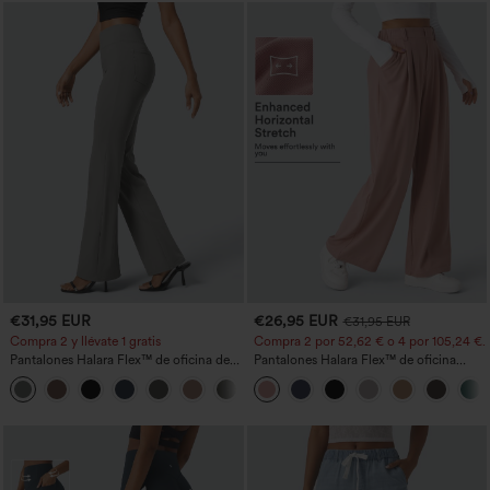
€31,95 EUR
€26,95 EUR
€31,95 EUR
Compra 2 y llévate 1 gratis
Compra 2 por 52,62 € o 4 por 105,24 €.
Pantalones Halara Flex™ de oficina de
Pantalones Halara Flex™ de oficina
tiro alto ligeramente acampanados con
anchos plisados de tiro alto con bolsillos
+13
bolsillos
en tela tipo gofre