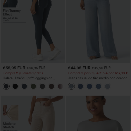
€35,95 EUR
€44,95 EUR
€40,95 EUR
€49,95 EUR
Compra 2 y llévate 1 gratis
Compra 2 por 61,54 € o 4 por 123,08 €.
Halara UltraSculpt™ leggings de
Jeans casual de tiro medio con cordón y
entrenamiento moldeadores de talle alto
bolsillos
+11
con fruncido trasero que realza los
glúteos, control de abdomen y bolsillos