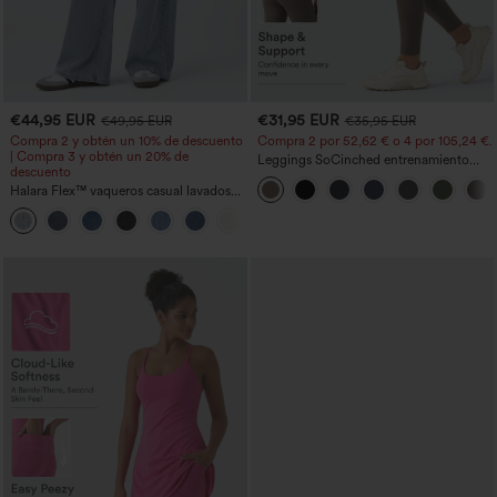
€44,95 EUR
€31,95 EUR
€49,95 EUR
€35,95 EUR
Compra 2 y obtén un 10% de descuento
Compra 2 por 52,62 € o 4 por 105,24 €.
| Compra 3 y obtén un 20% de
Leggings SoCinched entrenamiento
descuento
moldeador abdomen bolsillo lateral tiro
Halara Flex™ vaqueros casual lavados
alto
asimétricos de tiro bajo con bolsillos
+5
con cremallera, corte baggy y pierna
ancha