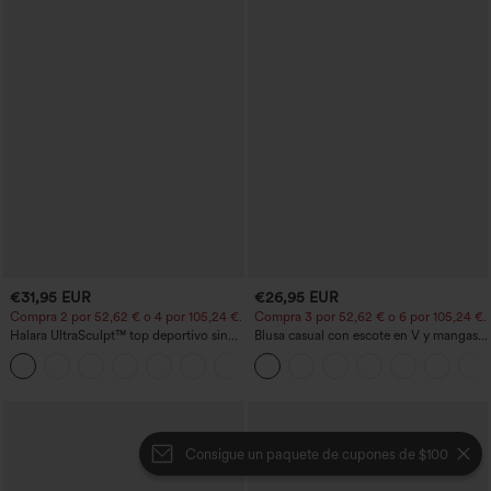
€31,95 EUR
€26,95 EUR
Compra 2 por 52,62 € o 4 por 105,24 €.
Compra 3 por 52,62 € o 6 por 105,24 €.
Halara UltraSculpt™ top deportivo sin
Blusa casual con escote en V y mangas
mangas con escote redondo y bajo
cortas abullonadas
+11
curvo
Consigue un paquete de cupones de $100