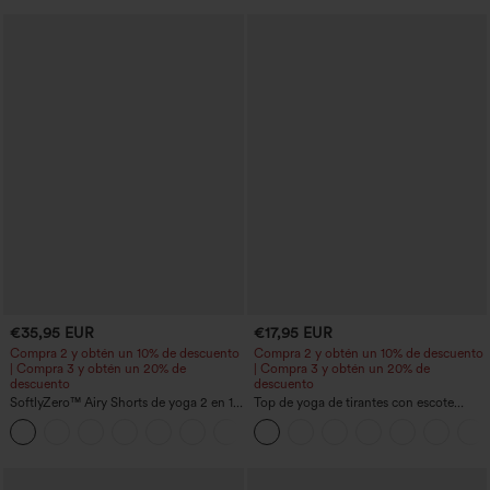
larga), de secado rápido, con sujetador
incorporado
€35,95 EUR
€17,95 EUR
Compra 2 y obtén un 10% de descuento
Compra 2 y obtén un 10% de descuento
| Compra 3 y obtén un 20% de
| Compra 3 y obtén un 20% de
descuento
descuento
SoftlyZero™ Airy Shorts de yoga 2 en 1
Top de yoga de tirantes con escote
InstantCool de talle súper alto, 7" con
redondo, fruncido y tacto fresco -
+23
bolsillos
UPF50+