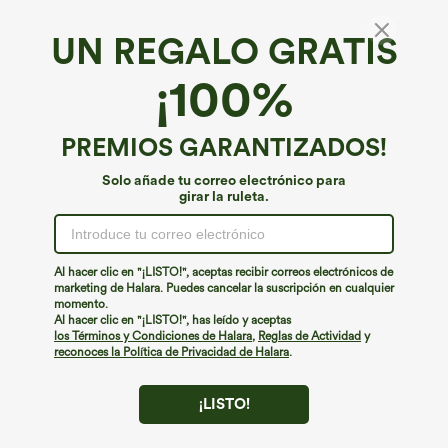
UN REGALO GRATIS
¡100%
PREMIOS GARANTIZADOS!
Solo añade tu correo electrónico para
girar la ruleta.
¡Ups!
No podemos encontrar la página que estás buscando.
Al hacer clic en "¡LISTO!", aceptas recibir correos electrónicos de
marketing de Halara. Puedes cancelar la suscripción en cualquier
momento.
Seguir comprando
Al hacer clic en "¡LISTO!", has leído y aceptas
los Términos y Condiciones de Halara
,
Reglas de Actividad
y
reconoces la Política de Privacidad de Halara
.
¡LISTO!