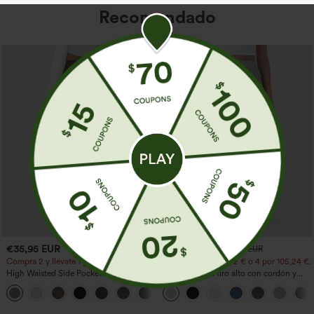
Recomendado
€35,95 EUR
€31,95 EUR
€35,95 EUR
Compra 2 y llévate 1 gratis
Compra 2 por 52,62 € o 4 por 105,24 €.
High Waisted Side Pocket Straight Leg
Pantalones de tiro alto con cordón y
Work Pants
bolsillos, pernera ancha, holgados y de
+23
estilo casual con tacto de lino.