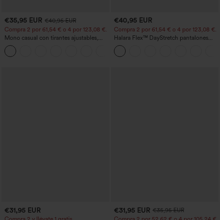
€35,95 EUR
€40,95 EUR
€40,95 EUR
Compra 2 por 61,54 € o 4 por 123,08 €.
Compra 2 por 61,54 € o 4 por 123,08 €.
Mono casual con tirantes ajustables,
Halara Flex™ DayStretch pantalones
fruncidos, pierna ancha, tejido jaspeado
acampanados de trabajo de tiro medio
+10
y bolsillos - Easy Peezy
con bolsillo lateral con cremallera
€31,95 EUR
€31,95 EUR
€35,95 EUR
Compra 2 y llévate 1 gratis
Compra 2 por 52,62 € o 4 por 105,24 €.