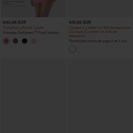
€40,95 EUR
€31,95 EUR
Compra 2 y llévate 1 gratis
Compra 2 y obtén un 10% de descuento
| Compra 3 y obtén un 20% de
Everyday Softlyzero™ Plush Vestido
descuento
deportivo sin espalda 2 en 1
+29
acampanado -Wannabe -Easy Peezy
Pantalones cortos de yoga 2 en 1 con
bolsillo trasero de talle muy alto y
bolsillo lateral oculto de 5&#39;&#39;
de longitud más larga