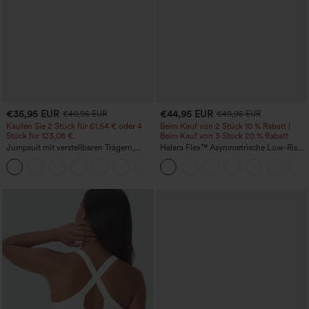
€35,95 EUR
€44,95 EUR
€40,95 EUR
€49,95 EUR
Kaufen Sie 2 Stück für 61,54 € oder 4
Beim Kauf von 2 Stück 10 % Rabatt |
Stück für 123,08 €.
Beim Kauf von 3 Stück 20 % Rabatt
Jumpsuit mit verstellbaren Trägern,
Halara Flex™ Asymmetrische Low-Rise-
gerafftem Detail, weitem Bein und
Jeans mit Reißverschlusstaschen,
+10
meliertem Stoff, lässig, mit Taschen -
Baggy-Stil, weitem Bein, gewaschen,
Easy Peezy
lässig