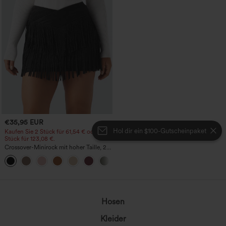
€35,95 EUR
Hol dir ein $100-Gutscheinpaket
Kaufen Sie 2 Stück für 61,54 € oder 4
Stück für 123,08 €.
Crossover-Minirock mit hoher Taille, 2-
in-1, Fransen-Saum und figurbetontem
Schnitt in Wildlederoptik für Partys
Hosen
Kleider