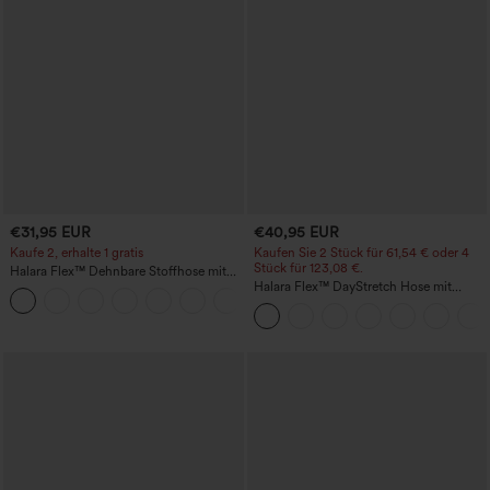
€31,95 EUR
€40,95 EUR
Kaufe 2, erhalte 1 gratis
Kaufen Sie 2 Stück für 61,54 € oder 4
Stück für 123,08 €.
Halara Flex™ Dehnbare Stoffhose mit
hohem Bund und Seitentasche hinten
Halara Flex™ DayStretch Hose mit
+13
mittlerer Bundhöhe, seitlicher
Reißverschlusstasche und
Work‑Flare‑Schnitt