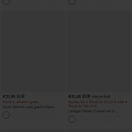
+15
Bauchkontrolle und mit Taschen
€31,95 EUR
€31,95 EUR
€35,95 EUR
Kaufe 2, erhalte 1 gratis
Kaufen Sie 2 Stück für 52,62 € oder 4
Stück für 105,24 €.
Hoch taillierte, weit geschnittene
Freizeithose aus Leinenmischung mit
Lässiger Harem-Overall mit U-
+5
Kordelzug und Taschen
Ausschnitt und Taschen - Easy Peezy
Edition