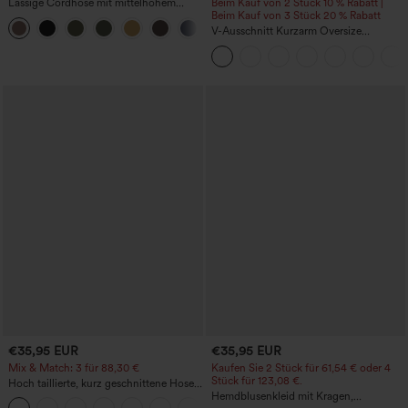
Lässige Cordhose mit mittelhohem
Beim Kauf von 2 Stück 10 % Rabatt |
Bund, Reißverschluss und Seitentaschen
Beim Kauf von 3 Stück 20 % Rabatt
+7
V-Ausschnitt Kurzarm Oversize
InstantCool schnelltrocknendes Yoga-
Sporttop
€35,95 EUR
€35,95 EUR
Mix & Match: 3 für 88,30 €
Kaufen Sie 2 Stück für 61,54 € oder 4
Stück für 123,08 €.
Hoch taillierte, kurz geschnittene Hose
mit Reißverschlusstasche in Leinenoptik
Hemdblusenkleid mit Kragen,