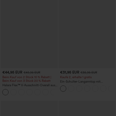
€44,95 EUR
€31,95 EUR
€49,95 EUR
€35,95 EUR
Beim Kauf von 2 Stück 10 % Rabatt |
Kaufe 2, erhalte 1 gratis
Beim Kauf von 3 Stück 20 % Rabatt
Ein-Schulter-Langarmtop mit
Halara Flex™ V-Ausschnitt-Overall aus
Daumenloch, geschwungener Saum
gewaschenem Denim mit Taschen –
(High-Low), schnell trocknend – Yoga-
+1
lässig
Sporttop mit integriertem BH