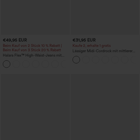
€49,95 EUR
€31,95 EUR
Beim Kauf von 2 Stück 10 % Rabatt |
Kaufe 2, erhalte 1 gratis
Beim Kauf von 3 Stück 20 % Rabatt
Lässiger Midi-Cordrock mit mittlerer
Halara Flex™ High-Waist-Jeans mit
Bundhöhe und vorderseitiger
Bauchkontrolle, weitem Bein und
Klapptasche
Taschen