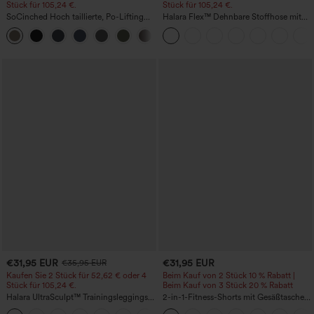
Stück für 105,24 €.
Stück für 105,24 €.
SoCinched Hoch taillierte, Po-Lifting
Halara Flex™ Dehnbare Stoffhose mit
7/8-Trainingsleggings mit
hohem Bund, Waffelmuster,
+16
Bauchkontrolle und Seitentaschen
Seitentaschen und weitem Bein
€31,95 EUR
€31,95 EUR
€35,95 EUR
Kaufen Sie 2 Stück für 52,62 € oder 4
Beim Kauf von 2 Stück 10 % Rabatt |
Stück für 105,24 €.
Beim Kauf von 3 Stück 20 % Rabatt
Halara UltraSculpt™ Trainingsleggings
2-in-1-Fitness-Shorts mit Gesäßtasche
mit hoher Taille – formend, Po-Lifting,
und seitlicher versteckter Tasche 6,3 cm