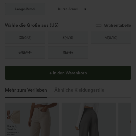
Lange Ärmel
Kurze Ärmel
Wähle die Größe aus
(US)
Größentabelle
XS
(
0/2
)
S
(
4/6
)
M
(
8/10
)
L
(
12/14
)
XL
(
16
)
+ In den Warenkorb
Mehr zum Verlieben
Ähnliche Kleidungsstile