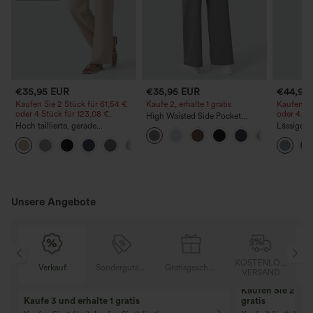
€35,95 EUR
€35,95 EUR
€44,95
Kaufen Sie 2 Stück für 61,54 €
Kaufe 2, erhalte 1 gratis
Kaufen Si
oder 4 Stück für 123,08 €.
oder 4 St
High Waisted Side Pocket
Hoch taillierte, gerade
Straight Leg Work Pants
Lässige J
geschnittene, legere Leinen-
Bundhöhe
+5
Optik-Hose mit Taschen
Taschen
Unsere Angebote
KOSTENLOSER
Sondergutschein
Gratisgeschenke
Verkauf
VERSAND
10% Rabatt
12% Rabatt
Ab einem Bestellwert von 107,00 €!
Ab einem Bestellwe