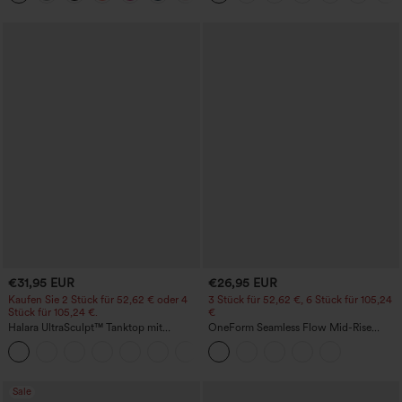
€31,95 EUR
€26,95 EUR
Kaufen Sie 2 Stück für 52,62 € oder 4
3 Stück für 52,62 €, 6 Stück für 105,24
Stück für 105,24 €.
€
Halara UltraSculpt™ Tanktop mit
OneForm Seamless Flow Mid-Rise
Rundhalsausschnitt und
Yoga-Leggings - mittelhoher Bund,
+11
geschwungenem Saum
bauchformend und mit Po-Lifting-
Effekt
Sale