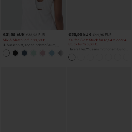
€31,95 EUR
€35,95 EUR
€35,95 EUR
€44,95 EUR
Mix & Match: 3 für 88,30 €
Kaufen Sie 2 Stück für 61,54 € oder 4
Stück für 123,08 €.
U-Ausschnitt, abgerundeter Saum,
InstantCool Yoga-Trägertop – UPF50+
Halara Flex™ Jeans mit hohem Bund
und Taschen, gewaschener, lässiger
Bootcut