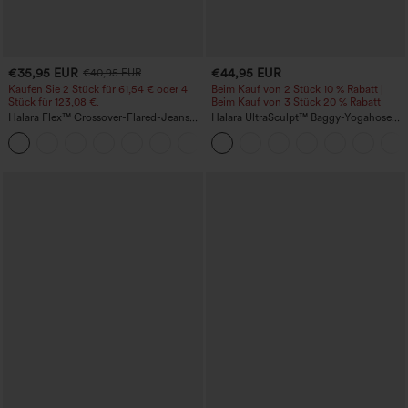
€35,95 EUR
€44,95 EUR
€40,95 EUR
Kaufen Sie 2 Stück für 61,54 € oder 4
Beim Kauf von 2 Stück 10 % Rabatt |
Stück für 123,08 €.
Beim Kauf von 3 Stück 20 % Rabatt
Halara Flex™ Crossover-Flared-Jeans
Halara UltraSculpt™ Baggy-Yogahose
aus elastischem Strick-Denim mit
mit hohem Bund, Bauchkontrolle,
+1
hohem Bund und mehreren Taschen
Color-Block-Streifen und Taschen