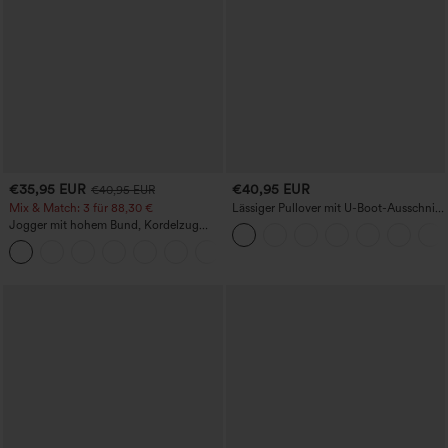
€35,95 EUR
€40,95 EUR
€40,95 EUR
Mix & Match: 3 für 88,30 €
Lässiger Pullover mit U-Boot-Ausschnitt
und Fledermausärmeln.
Jogger mit hohem Bund, Kordelzug
und Raffung, schmal zulaufend,
schnelltrocknend mit kühlendem Griff,
mit Taschen - UPF40+