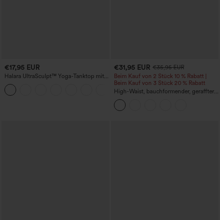
€17,95 EUR
€31,95 EUR
€35,95 EUR
Halara UltraSculpt™ Yoga-Tanktop mit
Beim Kauf von 2 Stück 10 % Rabatt |
doppelten Trägern und gedrehtem
Beim Kauf von 3 Stück 20 % Rabatt
+11
Rückendesign
High-Waist, bauchformender, geraffter
Midirock mit geschwungenem Saum, 2-
in-1 Fleece/PU, lässig