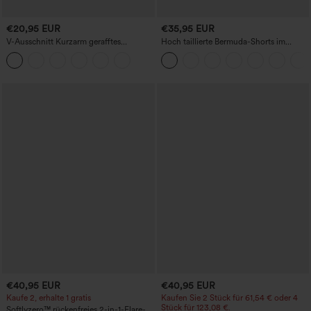
€20,95 EUR
€35,95 EUR
V-Ausschnitt Kurzarm gerafftes
Hoch taillierte Bermuda-Shorts im
schlichtes Freizeit-T-Shirt
Resort-Look, Leinen-Optik, mit
umgeschlagenem Saum, 10'' und
Taschen
€40,95 EUR
€40,95 EUR
Kaufe 2, erhalte 1 gratis
Kaufen Sie 2 Stück für 61,54 € oder 4
Stück für 123,08 €.
Softlyzero™ rückenfreies 2-in-1-Flare-