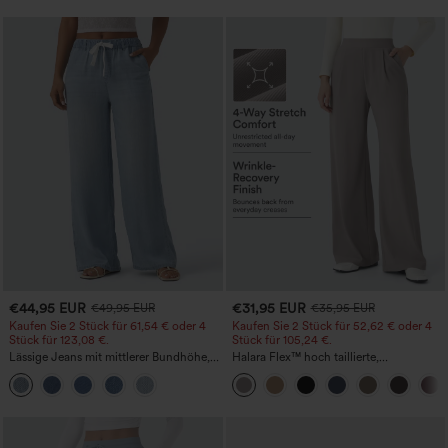
€44,95 EUR
€31,95 EUR
€49,95 EUR
€35,95 EUR
Kaufen Sie 2 Stück für 61,54 € oder 4
Kaufen Sie 2 Stück für 52,62 € oder 4
Stück für 123,08 €.
Stück für 105,24 €.
Lässige Jeans mit mittlerer Bundhöhe,
Halara Flex™ hoch taillierte,
Kordelzug und Taschen
figurformende Arbeitshose, die die Taille
schmaler wirken lässt, mit Taschen,
weitem Bein und Mikro-Waffelstruktur