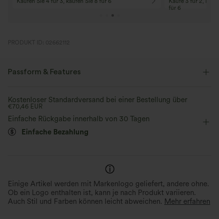
Code: Aug2026
Code: Aug2026
PRODUKT ID: 02662112
Passform & Features
Normale Passform
V-Ausschnitt
Crossover
Kostenloser Standardversand bei einer Bestellung über
€70,46 EUR
überziehen
Oficina
hüftlang
langärmlig
Einfache Rückgabe innerhalb von 30 Tagen
Einfache Bezahlung
Mittlere Dehnung
Vier-Wege-Stretch
Doppelträger
Bluse
Einige Artikel werden mit Markenlogo geliefert, andere ohne.
Ob ein Logo enthalten ist, kann je nach Produkt variieren.
Auch Stil und Farben können leicht abweichen.
Mehr erfahren