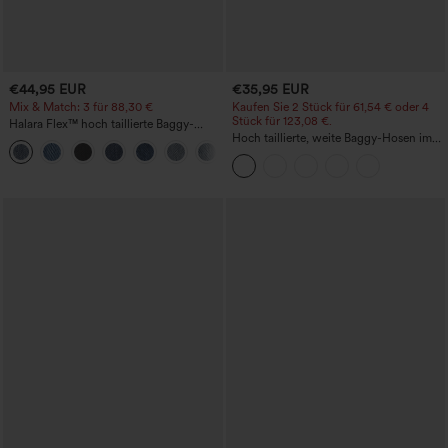
€44,95 EUR
€35,95 EUR
Mix & Match: 3 für 88,30 €
Kaufen Sie 2 Stück für 61,54 € oder 4
Stück für 123,08 €.
Halara Flex™ hoch taillierte Baggy-
Jeans mit Taschen, weitem Bein,
Hoch taillierte, weite Baggy-Hosen im
+2
stonewashed, lässig
Casual-Stil mit Taschen