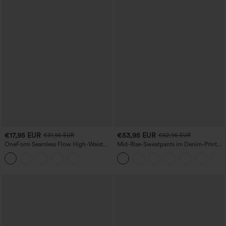
€17,95 EUR
€53,95 EUR
€31,95 EUR
€62,95 EUR
OneForm Seamless Flow High-Waist
Mid-Rise-Sweatpants im Denim-Print
Yogaleggings – nahtlos, mit hoher
aus French Terry, lässig, mit Taschen
Taille, bauchformend und mit
Hebeeffekt für den Po