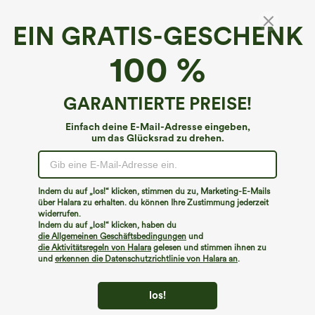
EIN GRATIS-GESCHENK
Gerüschtes, solides Arbeitsoberteil mit V-
100 %
Ausschnitt
4.3
(
35
)
GARANTIERTE PREISE!
€26,95 EUR
Einfach deine E-Mail-Adresse eingeben,
um das Glücksrad zu drehen.
Indem du auf „los!“ klicken, stimmen du zu, Marketing-E-Mails
über Halara zu erhalten. du können Ihre Zustimmung jederzeit
widerrufen.
Indem du auf „los!“ klicken, haben du
die Allgemeinen Geschäftsbedingungen
und
die Aktivitätsregeln von Halara
gelesen und stimmen ihnen zu
und
erkennen die Datenschutzrichtlinie von Halara an
.
los!