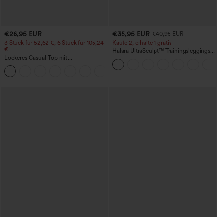
€26,95 EUR
€35,95 EUR
€40,95 EUR
3 Stück für 52,62 €, 6 Stück für 105,24
Kaufe 2, erhalte 1 gratis
€
Halara UltraSculpt™ Trainingsleggings
Lockeres Casual-Top mit
mit hohem Bund – raffende Push-up-
Rundhalsausschnitt und
Po-Form, Bauchkontrolle, Taschen und
+1
Fledermausärmeln
formende Passform