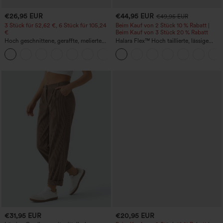
€26,95 EUR
€44,95 EUR
€49,95 EUR
3 Stück für 52,62 €, 6 Stück für 105,24
Beim Kauf von 2 Stück 10 % Rabatt |
€
Beim Kauf von 3 Stück 20 % Rabatt
Hoch geschnittene, geraffte, melierte
Halara Flex™ Hoch taillierte, lässige
Yoga-Pedal-Pusher-Joggers mit
Jeans mit Taschen, umgekrempeltem
+4
Taschen
Saum, weitem Bein und verwaschenem
Finish
€31,95 EUR
€20,95 EUR