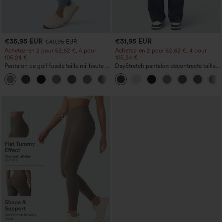
€35,95 EUR
€31,95 EUR
€40,95 EUR
Achetez-en 2 pour 52,62 €, 4 pour
Achetez-en 2 pour 52,62 €, 4 pour
105,24 €
105,24 €
Pantalon de golf fuselé taille mi-haute à
DayStretch pantalon décontracté taille
cordon, ourlet incurvé, séchage rapide,
haute avec poches et coupe droite
+2
avec poches — UPF40+