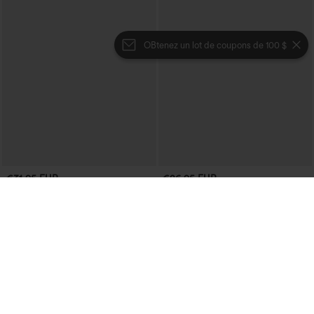
OBtenez un lot de coupons de 100 $
€31,95 EUR
€26,95 EUR
Achetez-en 2, le 3e est offert
Achetez-en 3 pour 52,62 €, 6 pour
105,24 €
Jupe midi décontractée en velours
côtelé, taille mi-haute, poches avant
Blouse décontractée à col en V et
+1
latérales à rabat
manches courtes bouffantes