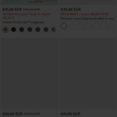
€31,95 EUR
€35,95 EUR
€35,95 EUR
Achetez-en 2 pour 52,62 €, 4 pour
Mix & Match : 3 pour 88,30 € EUR
105,24 €
Pantalon court taille haute effet lin avec
Halara UltraSculpt™ Leggings
poche zippée
d'entraînement sculptants taille haute,
+16
effet ventre plat, avec poche
€26,95 EUR
€31,95 EUR
€31,95 EUR