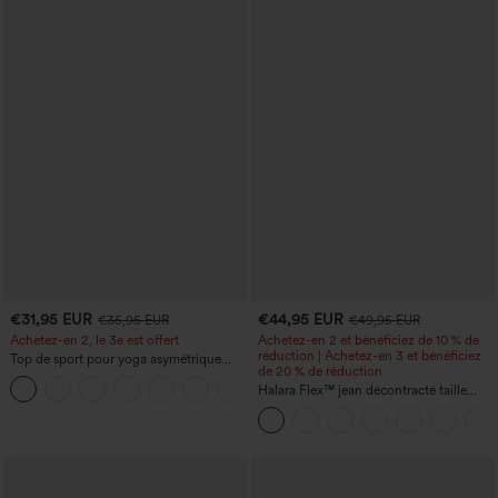
€31,95 EUR
€44,95 EUR
€35,95 EUR
€49,95 EUR
Achetez-en 2, le 3e est offert
Achetez-en 2 et bénéficiez de 10 % de
réduction | Achetez-en 3 et bénéficiez
Top de sport pour yoga asymétrique
de 20 % de réduction
(une épaule) à manches longues avec
+3
ouverture pour le pouce, ourlet arrondi
Halara Flex™ jean décontracté taille
haut-bas, séchage rapide, soutien-gorge
haute, large, avec poches, ourlet
intégré.
retroussé et effet délavé