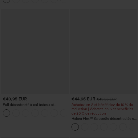
micro-gaufre
€40,95 EUR
€44,95 EUR
€49,95 EUR
Pull décontracté à col bateau et
Achetez-en 2 et bénéficiez de 10 % de
manches chauve-souris
réduction | Achetez-en 3 et bénéficiez
+1
de 20 % de réduction
Halara Flex™ Salopette décontractée en
denim lavé à encolure en V avec poche