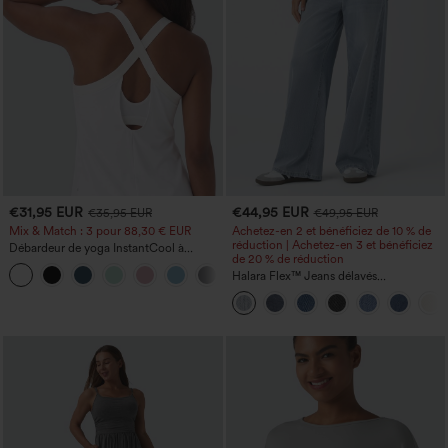
€31,95 EUR
€44,95 EUR
€35,95 EUR
€49,95 EUR
Mix & Match : 3 pour 88,30 € EUR
Achetez-en 2 et bénéficiez de 10 % de
réduction | Achetez-en 3 et bénéficiez
Débardeur de yoga InstantCool à
de 20 % de réduction
encolure en U et ourlet arrondi –
UPF50+
Halara Flex™ Jeans délavés
décontractés, coupe baggy à jambe
large, taille basse asymétrique, poches
zippées