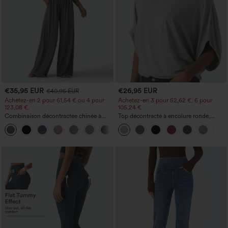
€35,95 EUR
€26,95 EUR
€40,95 EUR
Achetez-en 2 pour 61,54 € ou 4 pour
Achetez-en 3 pour 52,62 €, 6 pour
123,08 €.
105,24 €
Combinaison décontractée chinée à
Top décontracté à encolure ronde,
bretelles réglables, fronces et jambes
manches chauve-souris et coupe ample
+10
larges, avec poches — facile comme
tout