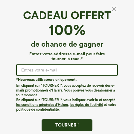
CADEAU OFFERT
100%
de chance de gagner
Entrez votre addresse e-mail pour faire
tourner la roue.*
*Nouveaux utilisateurs uniquement.
En cliquant sur "TOURNER !", vous acceptez de recevoir des e-
mails promotionnels d'Halara. Vous pouvez vous désabonner à
€35,95 EUR
€40,95 EUR
tout moment.
Achetez-en 2, le 3e est offert
Achetez-en 2 pour 61,54 € ou 4 pour
En cliquant sur "TOURNER !", vous indiquez avoir lu et accepté
123,08 €.
Pantalon de travail Halara Flex™
les conditions générales d'Halara
,
les règles de l'activité
et notre
DayStretch à taille haute, avec poches et
Halara Flex™ DayStretch pantalon flare
politique de confidentialité
.
+23
coupe droite
de travail, taille mi-haute, poche latérale
zippée
TOURNER !