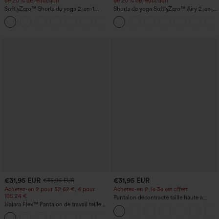
de 20 % de réduction
de 20 % de réduction
SoftlyZero™ Shorts de yoga 2-en-1
Shorts de yoga SoftlyZero™ Airy 2-en-1
InstantCool, super taille haute, aérés, 5''
InstantCool, super taille haute, 7" avec
+20
avec poches — longueur allongée
poches
€31,95 EUR
€31,95 EUR
€35,95 EUR
Achetez-en 2 pour 52,62 €, 4 pour
Achetez-en 2, le 3e est offert
105,24 €
Pantalon décontracté taille haute à
Halara Flex™ Pantalon de travail taille
cordon, coupe large en mélange de lin,
haute sculptant la silhouette, gainant la
avec poches
+10
taille, avec poches, jambe large en