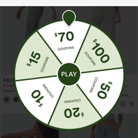
€31,95 EUR
€31,95 EUR
€35,95 EUR
Achetez-en 2, le 3e est offert
Achetez-en 2 pour 52,62 €, 4 pour
105,24 €
Halara Flex™ Pantalon de travail taille
haute avec poche latérale arrière et
Pantalon taille haute à cordon avec
+13
légère coupe évasée
poches, jambe large et coupe ample,
style décontracté, effet lin