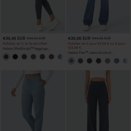
€35,95 EUR
€35,95 EUR
€40,95 EUR
€44,95 EUR
Achetez-en 2, le 3e est offert
Achetez-en 2 pour 61,54 € ou 4 pour
123,08 €.
Halara UltraSculpt™ leggings
d'entraînement taille haute — fronces
Halara Flex™ Jeans bootcut
+12
liftantes pour le fessier, maintien gainant
décontractés taille haute, effet délavé,
du ventre et poche
avec poches