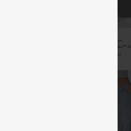
€35,95 EUR
€49,95 EUR
our 61,54 € ou 4 pour 123,08 €.
Achetez-en 2, le 3e est offert
é taille mi‑haute, à cordon de
Pantalon de travail Halara Flex™ D
poches
taille haute, avec poches et coupe
+27