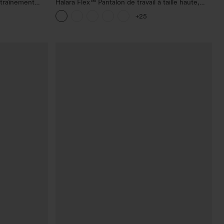
ntraînement
Halara Flex™ Pantalon de travail à taille haute,
e plat, avec
jambe large, avec poches, en maille gaufrée
+25