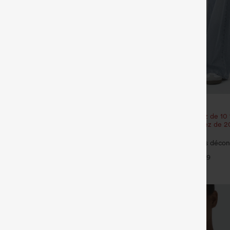
€44,95 EUR
35,95 EUR
€49,95 EUR
our 52,62 €, 4 pour 105,24 €
Achetez-en 2 et bénéficiez de 10
| Achetez-en 3 et bénéficiez de 
 haute à cordon avec poches,
réduction
 coupe ample, style décontracté,
+19
Halara Flex™ Jeans délavés décon
baggy à jambe large, taille basse 
+9
poches zippées