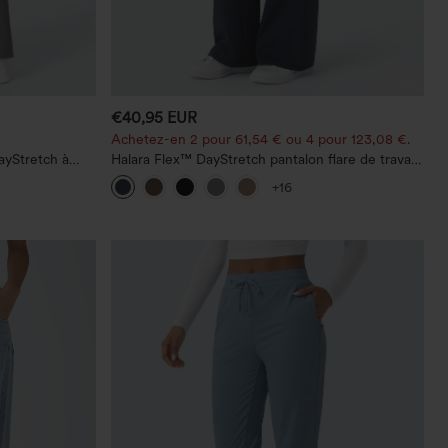
€40,95 EUR
Achetez-en 2 pour 61,54 € ou 4 pour 123,08 €.
ayStretch à
Halara Flex™ DayStretch pantalon flare de travail,
 droite
taille mi-haute, poche latérale zippée
+16