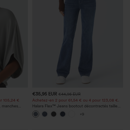
€35,95 EUR
€44,95 EUR
r 105,24 €
Achetez-en 2 pour 61,54 € ou 4 pour 123,08 €.
e, manches
Halara Flex™ Jeans bootcut décontractés taille
haute, effet délavé, avec poches
+9