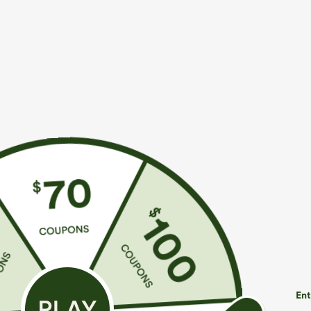
€31,95 EUR
€35,95 EUR
€35,95 EUR
Mix & Match : 3 pour 88,30 € EUR
Achetez-en 2 p
Débardeur de yoga InstantCool à encolure en U
Combinaison dé
et ourlet arrondi – UPF50+
réglables, fron
+4
— facile comm
Ent