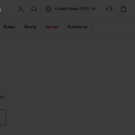
United States
(
EUR
)
Robes
Shorts
Ventes
Acheter par activité
Découvrez 
ez.