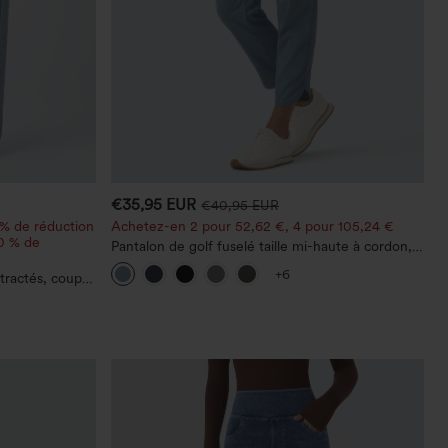
€35,95 EUR
€40,95 EUR
 % de réduction
Achetez-en 2 pour 52,62 €, 4 pour 105,24 €
20 % de
Pantalon de golf fuselé taille mi-haute à cordon,
ourlet incurvé, séchage rapide, avec poches —
+6
tractés, coupe
UPF40+
asymétrique,