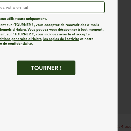
ux utilisateurs uniquement.
uant sur "TOURNER !", vous acceptez de recevoir des e-mails
onnels d'Halara. Vous pouvez vous désabonner à tout moment.
uant sur "TOURNER !", vous indiquez avoir lu et accepté
ditions générales d'Halara
,
les règles de l'activité
et notre
ue de confidentialité
.
TOURNER !
€31,95 EUR
€35,95 EUR
our 52,62 €, 4 pour 105,24 €
Achetez-en 2 pour 52,62 €, 4 pou