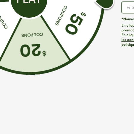
*Nouvea
En cliq
promoti
En cliq
les con
politiq
€35,95 EUR
€31,95 EUR
€40,95 EUR
Achetez-en 2, le 3e est offert
Achetez-en 2 p