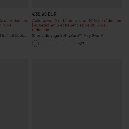
€35,95 EUR
 % de réduction
Achetez-en 2 et bénéficiez de 10 % de réduction
20 % de
| Achetez-en 3 et bénéficiez de 20 % de
réduction
 InstantCool,
Shorts de yoga SoftlyZero™ Airy 2-en-1
c poches —
InstantCool, super taille haute, 7" avec poches
+27