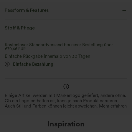
Passform & Features
Schmale Passform
tiefer Rückenausschnitt
Stoff & Pflege
Rüschensaum
V-Ausschnitt
rückenfrei
Kostenloser Standardversand bei einer Bestellung über
€70,46 EUR
überziehen
Oficina
hüftlang
ärmellos
Einfache Rückgabe innerhalb von 30 Tagen
Mittlere Dehnung
Vier-Wege-Stretch
Breite Träger
Einfache Bezahlung
Einige Artikel werden mit Markenlogo geliefert, andere ohne.
Ob ein Logo enthalten ist, kann je nach Produkt variieren.
Auch Stil und Farben können leicht abweichen.
Mehr erfahren
Inspiration