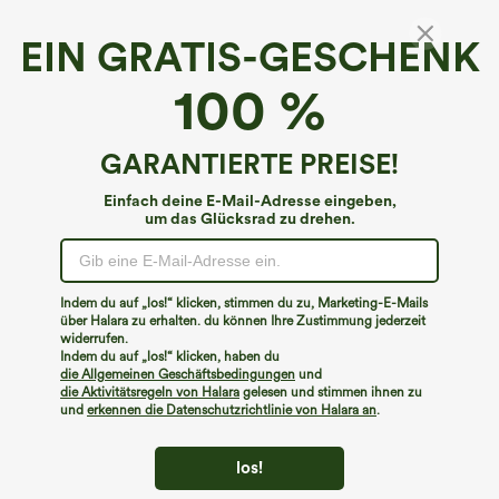
EIN GRATIS-GESCHENK
V-Ausschnitt Volant Slim Arbeits-Tanktop
100 %
5
(
5
)
€8,95 EUR
€26,95 EUR
GARANTIERTE PREISE!
Einfach deine E-Mail-Adresse eingeben,
um das Glücksrad zu drehen.
Indem du auf „los!“ klicken, stimmen du zu, Marketing-E-Mails
über Halara zu erhalten. du können Ihre Zustimmung jederzeit
widerrufen.
Indem du auf „los!“ klicken, haben du
die Allgemeinen Geschäftsbedingungen
und
die Aktivitätsregeln von Halara
gelesen und stimmen ihnen zu
und
erkennen die Datenschutzrichtlinie von Halara an
.
los!