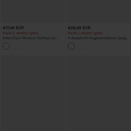
€17,95 EUR
€26,95 EUR
Kaufe 2, erhalte 1 gratis
Kaufe 1, erhalte 1 gratis
InstantCool-Workout-Tanktop mit
V-Ausschnitt Ausgeschnittenes Lässiger
Rundhalsausschnitt und abgerundetem
Pullover Gestricktes Leinen-Optik
Saum - UPF50+
Tanktop