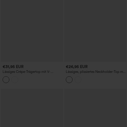
€31,95 EUR
€26,95 EUR
Lässiges Crêpe-Trägertop mit V-
Lässiges, plissiertes Neckholder-Top mit
Ausschnitt und Reißverschluss.
Bindeband am Rücken.