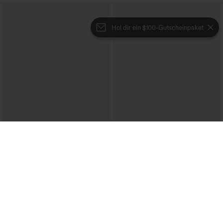
Hol dir ein $100-Gutscheinpaket
€31,95 EUR
€31,95 EUR
€35,95 EUR
Kaufe 2, erhalte 1 gratis
Kaufen Sie 2 Stück für 52,62 € oder 4
Stück für 105,24 €.
Ein-Schulter-Langarmtop mit
Daumenloch, geschwungener Saum
DayStretch Hose mit hohem Bund,
+3
(High-Low), schnell trocknend – Yoga-
Barrel-Leg und Taschen
Sporttop mit integriertem BH