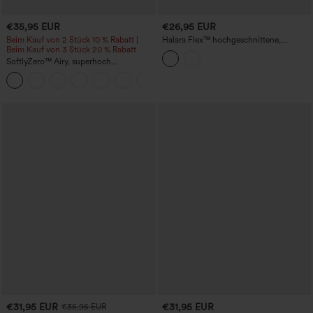
€35,95 EUR
€26,95 EUR
Beim Kauf von 2 Stück 10 % Rabatt |
Halara Flex™ hochgeschnittene,
Beim Kauf von 3 Stück 20 % Rabatt
gekürzte Work-Flare-Hose mit Taschen
SoftlyZero™ Airy, superhoch
geschnittene 2-in-1 InstantCool Yoga-
+23
Shorts 7" mit Taschen
€31,95 EUR
€31,95 EUR
€35,95 EUR