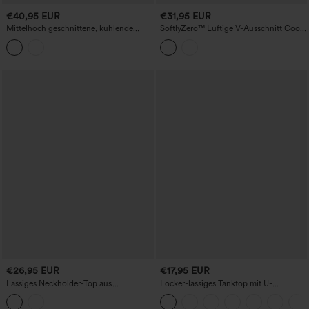
€40,95 EUR
€31,95 EUR
Mittelhoch geschnittene, kühlende
SoftlyZero™ Luftige V-Ausschnitt Cool-
Arbeitshose mit Taschen
Touch-Freizeitweste
€26,95 EUR
€17,95 EUR
Lässiges Neckholder-Top aus
Locker-lässiges Tanktop mit U-
Leinenmischung
Ausschnitt