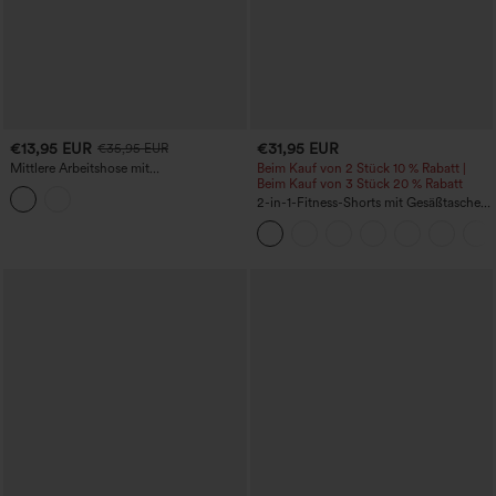
€13,95 EUR
€31,95 EUR
€35,95 EUR
Mittlere Arbeitshose mit
Beim Kauf von 2 Stück 10 % Rabatt |
Reißverschlusstasche, 9''
Beim Kauf von 3 Stück 20 % Rabatt
2-in-1-Fitness-Shorts mit Gesäßtasche
und seitlicher versteckter Tasche 6,3 cm