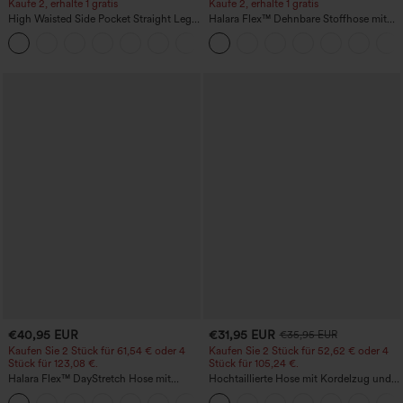
Kaufe 2, erhalte 1 gratis
Kaufe 2, erhalte 1 gratis
High Waisted Side Pocket Straight Leg
Halara Flex™ Dehnbare Stoffhose mit
Work Pants
hohem Bund und Seitentasche hinten
+23
€40,95 EUR
€31,95 EUR
€35,95 EUR
Kaufen Sie 2 Stück für 61,54 € oder 4
Kaufen Sie 2 Stück für 52,62 € oder 4
Stück für 123,08 €.
Stück für 105,24 €.
Halara Flex™ DayStretch Hose mit
Hochtaillierte Hose mit Kordelzug und
mittlerer Bundhöhe, seitlicher
Taschen, weitem Bein, lässig und locker