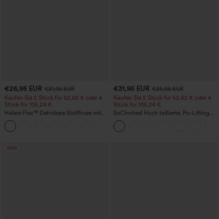
€26,95 EUR
€31,95 EUR
€31,95 EUR
€35,95 EUR
Kaufen Sie 2 Stück für 52,62 € oder 4
Kaufen Sie 2 Stück für 52,62 € oder 4
Stück für 105,24 €.
Stück für 105,24 €.
Halara Flex™ Dehnbare Stoffhose mit
SoCinched Hoch taillierte, Po-Lifting
hohem Bund, Waffelmuster,
7/8-Trainingsleggings mit
+21
Seitentaschen und weitem Bein
Bauchkontrolle und Seitentaschen
Sale