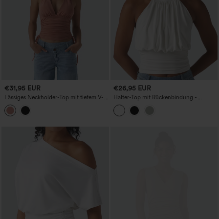
€31,95 EUR
€26,95 EUR
Lässiges Neckholder-Top mit tiefem V-
Halter-Top mit Rückenbindung -
Ausschnitt, rückenfrei, gerafft und mit
lässiges Top
Kordelzug