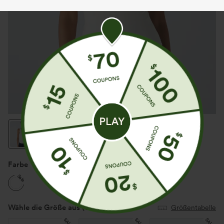
Farbe
Weiß
Sale
Wähle die Größe aus
(US)
Größentabelle
SALE
SALE
SALE