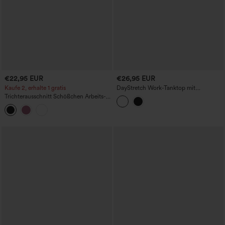
€22,95 EUR
€26,95 EUR
Kaufe 2, erhalte 1 gratis
DayStretch Work-Tanktop mit
quadratischem Ausschnitt und
Trichterausschnitt Schößchen Arbeits-
Reißverschluss
Tanktop