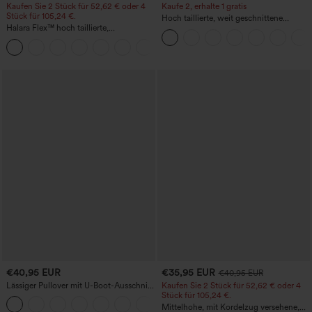
Kaufen Sie 2 Stück für 52,62 € oder 4
Kaufe 2, erhalte 1 gratis
Stück für 105,24 €.
Hoch taillierte, weit geschnittene
Halara Flex™ hoch taillierte,
Freizeithose aus Leinenmischung mit
figurformende Arbeitshose, die die Taille
Kordelzug und Taschen
+10
schmaler wirken lässt, mit Taschen,
weitem Bein und Mikro-Waffelstruktur
€40,95 EUR
€35,95 EUR
€40,95 EUR
Lässiger Pullover mit U-Boot-Ausschnitt
Kaufen Sie 2 Stück für 52,62 € oder 4
und Fledermausärmeln.
Stück für 105,24 €.
+1
Mittelhohe, mit Kordelzug versehene,