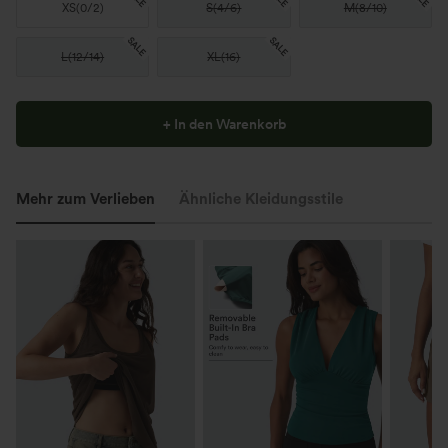
XS
(
0/2
)
S
(
4/6
)
M
(
8/10
)
SALE
SALE
L
(
12/14
)
XL
(
16
)
+ In den Warenkorb
Mehr zum Verlieben
Ähnliche Kleidungsstile