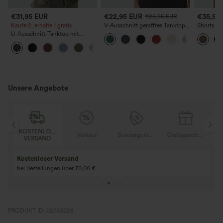
€31,95 EUR
€22,95 EUR
€35,95
€26,95 EUR
Kaufe 2, erhalte 1 gratis
V-Ausschnitt gerafftes Tanktop
Shorts mit
mit integriertem BH für die
plissiert
U-Ausschnitt-Tanktop mit
Arbeit
weitem B
integriertem BH, locker
geschnitten, lässig
Unsere Angebote
KOSTENLOSER
K
Gratisgeschenke
Verkauf
Sondergutschein
Gratisgeschenke
VERSAND
Kostenloser Versand
bei Bestellungen über 70,00 €
PRODUKT ID: 02793228