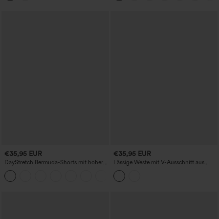
€35,95 EUR
€35,95 EUR
DayStretch Bermuda-Shorts mit hoher
Lässige Weste mit V-Ausschnitt aus
Taille, lockerem Work-Baggy-Schnitt, 7''
Leinenmischung
+4
mit Taschen