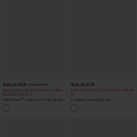
€35,95 EUR
€26,95 EUR
€44,95 EUR
Kaufen Sie 2 Stück für 61,54 € oder 4
3 Stück für 52,62 €, 6 Stück für 105,24
Stück für 123,08 €.
€
Halara Flex™ Jeans mit hohem Bund
Lockeres Casual-Top mit
und Taschen, gewaschener, lässiger
Rundhalsausschnitt und
+5
Bootcut
Fledermausärmeln