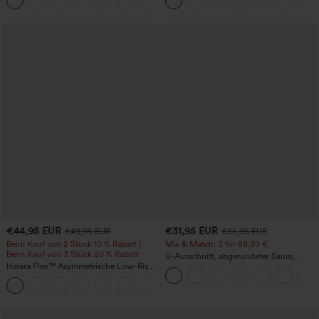
+12
Reißverschlusstasche und
in Leinenoptik
Work‑Flare‑Schnitt
€44,95 EUR
€31,95 EUR
€49,95 EUR
€35,95 EUR
Beim Kauf von 2 Stück 10 % Rabatt |
Mix & Match: 3 für 88,30 €
Beim Kauf von 3 Stück 20 % Rabatt
U-Ausschnitt, abgerundeter Saum,
Halara Flex™ Asymmetrische Low-Rise-
InstantCool Yoga-Trägertop – UPF50+
Jeans mit Reißverschlusstaschen,
+5
Baggy-Stil, weitem Bein, gewaschen,
lässig