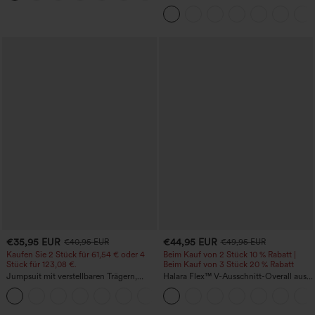
schnelltrocknende Golfhose mit schmal
zulaufendem Schnitt, abgerundetem
Saum und Taschen – UPF 40+
€35,95 EUR
€44,95 EUR
€40,95 EUR
€49,95 EUR
Kaufen Sie 2 Stück für 61,54 € oder 4
Beim Kauf von 2 Stück 10 % Rabatt |
Stück für 123,08 €.
Beim Kauf von 3 Stück 20 % Rabatt
Jumpsuit mit verstellbaren Trägern,
Halara Flex™ V-Ausschnitt-Overall aus
gerafftem Detail, weitem Bein und
gewaschenem Denim mit Taschen –
+10
meliertem Stoff, lässig, mit Taschen -
lässig
Easy Peezy