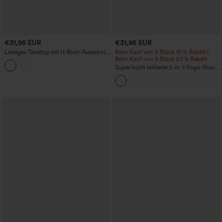
€31,95 EUR
€31,95 EUR
Lässiges Tanktop mit U-Boot-Ausschnitt
Beim Kauf von 2 Stück 10 % Rabatt |
und gerafftem, drapiertem Rückenteil
Beim Kauf von 3 Stück 20 % Rabatt
Super hoch taillierte 2-in-1-Yoga-Shorts
mit Gesäßtasche und Seitentasche-
längere Länge