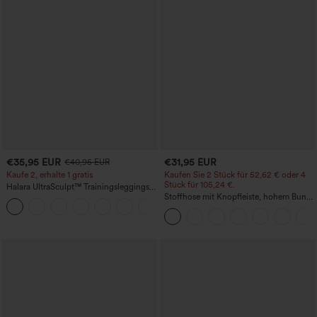
€35,95 EUR
€31,95 EUR
€40,95 EUR
Kaufe 2, erhalte 1 gratis
Kaufen Sie 2 Stück für 52,62 € oder 4
Stück für 105,24 €.
Halara UltraSculpt™ Trainingsleggings
mit hohem Bund – raffende Push-up-
Stoffhose mit Knopfleiste, hohem Bund,
+11
Po-Form, Bauchkontrolle, Taschen und
mehreren Taschen und geradem Bein
formende Passform