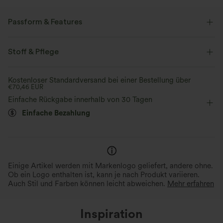
Passform & Features
Normale Passform
V-Ausschnitt
überziehen
Stoff & Pflege
Urlaub
Midi
Trapez
kurzärmlig
Kostenloser Standardversand bei einer Bestellung über
€70,46 EUR
Mittlere Dehnung
Vier-Wege-Stretch
A-Linie
Einfache Rückgabe innerhalb von 30 Tagen
Einfache Bezahlung
Einige Artikel werden mit Markenlogo geliefert, andere ohne.
Ob ein Logo enthalten ist, kann je nach Produkt variieren.
Auch Stil und Farben können leicht abweichen.
Mehr erfahren
Inspiration