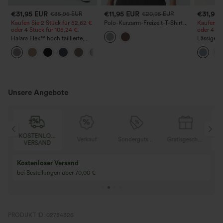
€31,95 EUR
€11,95 EUR
€31,95
€35,95 EUR
€20,95 EUR
Kaufen Sie 2 Stück für 52,62 €
Polo-Kurzarm-Freizeit-T-Shirt
Kaufen Si
oder 4 Stück für 105,24 €.
aus Baumwolle
oder 4 St
Halara Flex™ hoch taillierte,
Lässiger 
figurformende Arbeitshose, die
Taille un
+10
die Taille schmaler wirken lässt,
Leinenopt
mit Taschen, weitem Bein und
Mikro-Waffelstruktur
Unsere Angebote
OSER
KOSTENLOSER
Verkauf
Sondergutschein
Gratisgeschenke
D
VERSAND
Kaufen Sie 2 und 
Kaufe 3 und erhalte 1 gratis
gratis
Kaufen Sie 4 für 3, kaufen Sie 8 für 6
Kaufe 3 für 2, Kauf
für 6
PRODUKT ID: 02754326