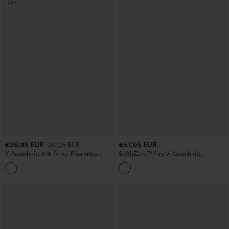
Sale
€26,95 EUR
€57,95 EUR
€49,95 EUR
V-Ausschnitt 3/4-Ärmel Plissiertes
SoftlyZero™ Airy V-Ausschnitt
High-Low Midi Casual Kleid
ärmelloses Midikleid mit nicht
herausnehmbarem Polster, kühlender
Oberfläche und Taschen D-F