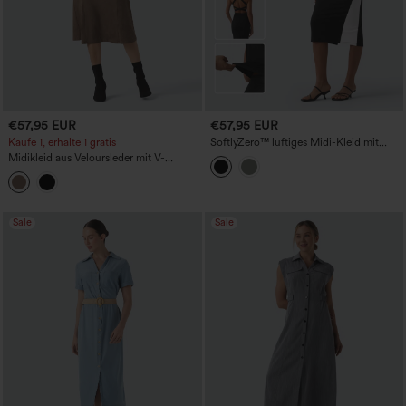
€57,95 EUR
€57,95 EUR
Kaufe 1, erhalte 1 gratis
SoftlyZero™ luftiges Midi-Kleid mit
integriertem BH, Bauchkontrolle und
Midikleid aus Veloursleder mit V-
integrierter Formwäsche, Bodycon,
Ausschnitt, Schnürung und langen
Colorblock, Cool‑Touch – Easy Peezy
Ärmeln – Businesskleid
Edition – UPF50+
Sale
Sale