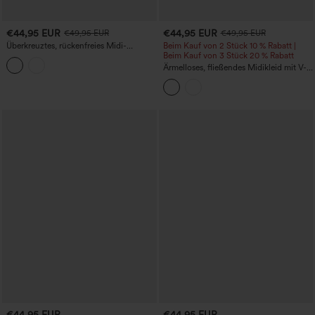
€44,95 EUR
€44,95 EUR
€49,95 EUR
€49,95 EUR
Überkreuztes, rückenfreies Midi-
Beim Kauf von 2 Stück 10 % Rabatt |
Landhauskleid mit quadratischem
Beim Kauf von 3 Stück 20 % Rabatt
Ausschnitt – ärmellos, gerafft,
Ärmelloses, fließendes Midikleid mit V-
gepunktet, mit integriertem BH, luftig-
Ausschnitt und Taschen für das Büro
fließend (Resort-Stil)
€44,95 EUR
€44,95 EUR