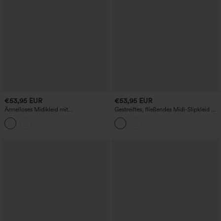
€53,95 EUR
€53,95 EUR
Ärmelloses Midikleid mit
Gestreiftes, fließendes Midi-Slipkleid mit
Kerbenausschnitt, ausgestelltem Rock
Corsage-Schnürung und Taschen
und Taschen