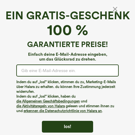
EIN GRATIS-GESCHENK
V-Ausschnitt Kurzarm Drapiertes Fließendes
100 %
Midi-Kleid
€44,95 EUR
GARANTIERTE PREISE!
Einfach deine E-Mail-Adresse eingeben,
um das Glücksrad zu drehen.
Indem du auf „los!“ klicken, stimmen du zu, Marketing-E-Mails
über Halara zu erhalten. du können Ihre Zustimmung jederzeit
widerrufen.
Indem du auf „los!“ klicken, haben du
die Allgemeinen Geschäftsbedingungen
und
die Aktivitätsregeln von Halara
gelesen und stimmen ihnen zu
und
erkennen die Datenschutzrichtlinie von Halara an
.
los!