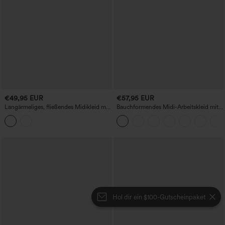
€49,95 EUR
€57,95 EUR
Langärmeliges, fließendes Midikleid mit
Bauchformendes Midi-Arbeitskleid mit
eingearbeitetem BH, überkreuztem
Fledermausärmeln, fließendem Schnitt
Ausschnitt und Taschen
und Taschen
Hol dir ein $100-Gutscheinpaket