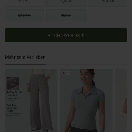
XS
(
0/2
)
S
(
4/6
)
M
(
8/10
)
L
(
12/14
)
XL
(
16
)
+ In den Warenkorb
Mehr zum Verlieben
Sale