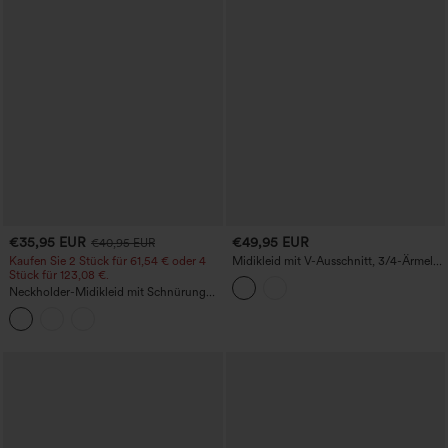
€35,95 EUR
€49,95 EUR
€40,95 EUR
Kaufen Sie 2 Stück für 61,54 € oder 4
Midikleid mit V-Ausschnitt, 3/4-Ärmeln,
Stück für 123,08 €.
lässigem Leinen-Effekt und Taschen
Neckholder-Midikleid mit Schnürung
am Rücken und Taschen