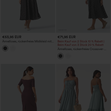
€53,95 EUR
€71,95 EUR
Ärmelloses, rückenfreies Midikleid mit
Beim Kauf von 2 Stück 10 % Rabatt |
überkreuztem Ausschnitt, gepunktetem
Beim Kauf von 3 Stück 20 % Rabatt
Muster, lässig und fließend, mit Taschen
Ärmelloses, rückenfreies Crossover-
Midikleid mit integriertem BH, Polka-
Dots, lässig und fließend, mit Taschen –
geeignet für DD–F-Cups