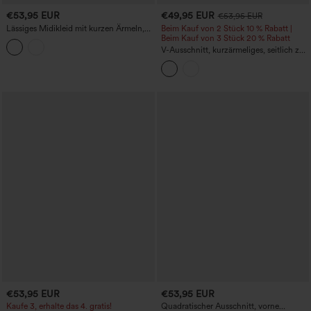
€53,95 EUR
€49,95 EUR
€53,95 EUR
Lässiges Midikleid mit kurzen Ärmeln,
Beim Kauf von 2 Stück 10 % Rabatt |
geschwungenem Saum und Taschen
Beim Kauf von 3 Stück 20 % Rabatt
V-Ausschnitt, kurzärmeliges, seitlich zu
bindendes, gepunktetes Midi-
Freizeitkleid mit Taschen
€53,95 EUR
€53,95 EUR
Kaufe 3, erhalte das 4. gratis!
Quadratischer Ausschnitt, vorne