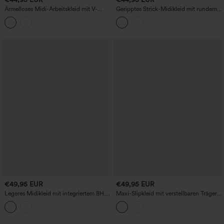
Ärmelloses Midi-Arbeitskleid mit V-
Geripptes Strick-Midikleid mit rundem
Ausschnitt, 2-Wege-Reißverschluss und
Ausschnitt, ärmellos, fließender
Taschen
Silhouette, lässig, aus Leinenmischung
€49,95 EUR
€49,95 EUR
Legeres Midikleid mit integriertem BH,
Maxi-Slipkleid mit verstellbaren Trägern,
Kordelzug, Streifen und Taschen
Raffung, kontrastierendem Mesh und
integriertem BH – lässig und fließend