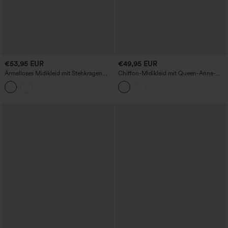
€53,95 EUR
€49,95 EUR
Ärmelloses Midikleid mit Stehkragen
Chiffon-Midikleid mit Queen-Anne-
und Taschen
Ausschnitt, Puffärmeln und Beinschlitz
– Brautjungfern- und
Hochzeitsgastkleid