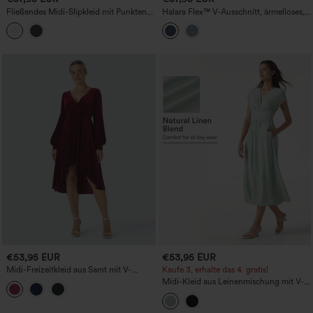
Fließendes Midi-Slipkleid mit Punkten
Halara Flex™ V-Ausschnitt, ärmelloses,
und vorderer Bindung, lässig
gerafftes, lässiges Midi-Denim-Kleid mit
Knopfleiste
€53,95 EUR
€53,95 EUR
Midi-Freizeitkleid aus Samt mit V-
Kaufe 3, erhalte das 4. gratis!
Ausschnitt und überkreuzten, plissierten
Midi-Kleid aus Leinenmischung mit V-
Bischofsärmeln
Ausschnitt, kurzen Ärmeln, Bindeband
hinten, lockerem Fall und Taschen