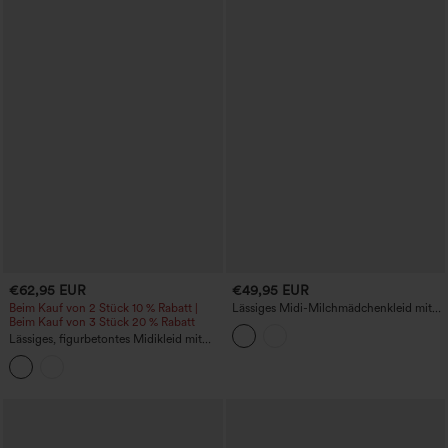
€62,95 EUR
€49,95 EUR
Beim Kauf von 2 Stück 10 % Rabatt |
Lässiges Midi-Milchmädchenkleid mit
Beim Kauf von 3 Stück 20 % Rabatt
quadratischem Ausschnitt,
Schnürkorsett und Taschen
Lässiges, figurbetontes Midikleid mit
Rundhalsausschnitt, langen Ärmeln und
Seitenschlitz