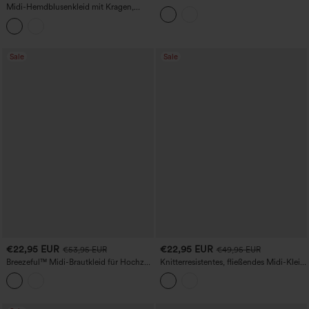
gebundenes, fließendes Midi-Slip-Kleid
Midi-Hemdblusenkleid mit Kragen,
im Milkmaid-Stil
langen Ärmeln, vorn gebundenem
Detail und Streifen – fürs Büro
Sale
Sale
€22,95 EUR
€22,95 EUR
€53,95 EUR
€49,95 EUR
Breezeful™ Midi-Brautkleid für Hochzeit
Knitterresistentes, fließendes Midi-Kleid
mit V-Ausschnitt, Seitentaschen,
im Resort-Stil mit V-Ausschnitt, kurzen
Rüschen, fließend, schnell trocknend,
Ärmeln, Rüschen und gestuften Lagen
rückenfrei, ausgeschnitten, plissiert