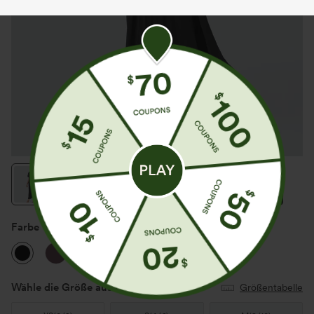
Farbe
Schwarz
Wähle die Größe aus
(US)
Größentabelle