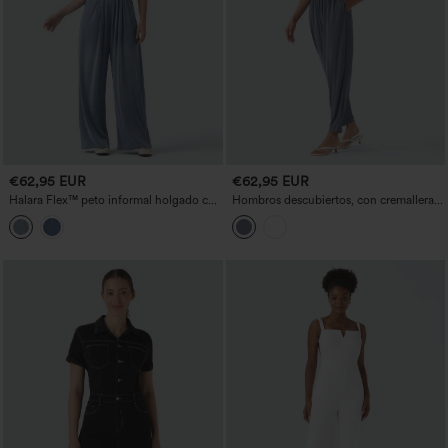
€62,95 EUR
€62,95 EUR
Halara Flex™ peto informal holgado con
Hombros descubiertos, con cremallera,
tirantes ajustables, lyocell drapeado y
corte relajado y bolsillos — Fácil de
bolsillos
llevar