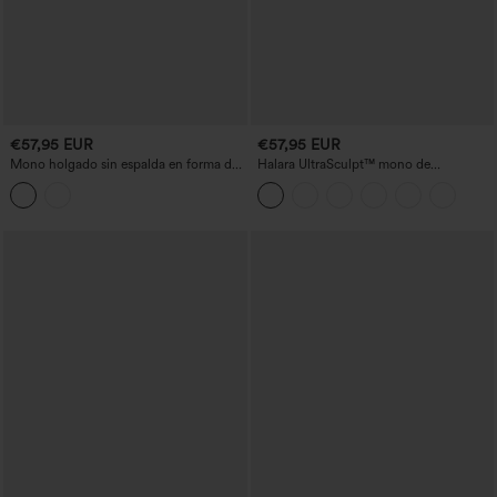
€57,95 EUR
€57,95 EUR
Mono holgado sin espalda en forma de
Halara UltraSculpt™ mono de
U con bolsillos — versión Easy Peezy
entrenamiento flare con bolsillos,
cruzado y espalda descubierta, control
abdominal, realce de glúteos con
fruncido, almohadilla no extraíble - muy
fácil