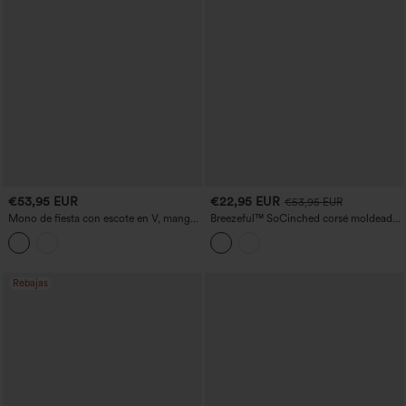
€53,95 EUR
€22,95 EUR
€53,95 EUR
Mono de fiesta con escote en V, mangas
Breezeful™ SoCinched corsé moldeador
largas abullonadas, cinturón, perneras
con control abdominal 2 en 1 con
anchas y bolsillos
bolsillos, transpirable y de secado
rápido, mono para tenis
Rebajas