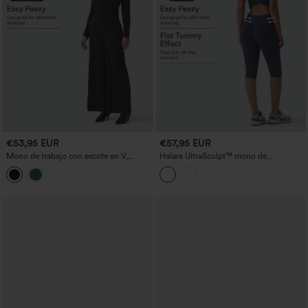
€53,95 EUR
€57,95 EUR
Mono de trabajo con escote en V,
Halara UltraSculpt™ mono de
cremallera, mangas largas y bolsillos -
entrenamiento con escote en V, control
súper fácil
de abdomen y levantamiento de
glúteos, con bolsillos — Edición Easy
Peezy