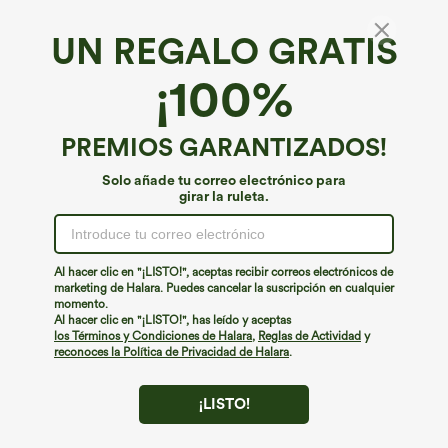
UN REGALO GRATIS
Mono corto casual con escote en V, mangas
¡100%
cortas, bolsillo y tejido waffle - Edición Easy
Peezy
4.3
(
15
)
PREMIOS GARANTIZADOS!
€35,95 EUR
Solo añade tu correo electrónico para
girar la ruleta.
Al hacer clic en "¡LISTO!", aceptas recibir correos electrónicos de
marketing de Halara. Puedes cancelar la suscripción en cualquier
momento.
Al hacer clic en "¡LISTO!", has leído y aceptas
los Términos y Condiciones de Halara
,
Reglas de Actividad
y
reconoces la Política de Privacidad de Halara
.
¡LISTO!