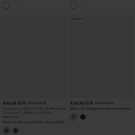
mangas, con cordón, tejido jaspeado y
contraste para damas de honor e
bolsillos — facilísimo
invitadas a la boda, con bolsillos - Easy
Peezy
Rebajas
€49,95 EUR
€26,95 EUR
€57,95 EUR
€57,95 EUR
Compra 2 y obtén un 10% de descuento
Mono sin mangas con escote cuadrado,
| Compra 3 y obtén un 20% de
tirantes ajustables, con cinturón, a rayas,
descuento
de estilo casual, con tacto de lino y
bolsillos — ¡Fácilísimo!
Mono ancho casual estilo slip en malla
con estampado de leopardo, fruncido,
con lazo delantero y bolsillos