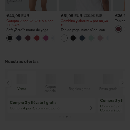
€40,95 EUR
€31,95 EUR
€35,95
€35,95 EUR
Compra 2 por 52,62 € o 4 por
Combina y ahorra: 3 por 88,30
Top depor
105,24 €.
€
solo homb
dobladillo
SoftlyZero™ mono de yoga
Top de yoga InstantCool con
(más larg
aireado con escote en U, mangas
escote en U y bajo curvado -
rápido y 
+3
tipo cap, bolsillo y tacto fresco -
UPF50+
Fácilísimo
Nuestras ofertas
Cupón
is
Venta
Regalos gratis
Envío gratis
especial
Compra 2 y llévat
Compra 3 y llévate 1 gratis
Compra 3 por 2, Co
Compra 4 por 3, compra 8 por 6
Compra 9 por 6