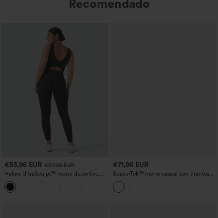
Recomendado
€53,95 EUR
€71,95 EUR
€57,95 EUR
Halara UltraSculpt™ mono deportivo
SpacerTek™ mono casual con tirantes
con escote en V, control de abdomen y
desmontables, cordón, sujetador
+10
realce de glúteos, con bolsillos
incorporado y bolsillos - Easy Peezy