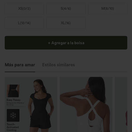
XS
(
0/2
)
S
(
4/6
)
M
(
8/10
)
L
(
12/14
)
XL
(
16
)
+ Agregar a la bolsa
Más para amar
Estilos similares