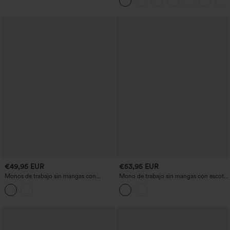
Easy Peezy
€49,95 EUR
€53,95 EUR
Monos de trabajo sin mangas con
Mono de trabajo sin mangas con escote
cinturón, bolsillos y de corte cónico
barco, lazos laterales, bolsillos y tejido
antiarrugas - Muy fácil