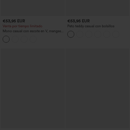
€53,95 EUR
€53,95 EUR
Venta por tiempo limitado
Peto teddy casual con bolsillos
Mono casual con escote en V, mangas
largas, bolsillos y pierna ancha