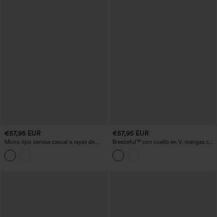
€57,95 EUR
€57,95 EUR
Mono tipo camisa casual a rayas de
Breezeful™ con cuello en V, mangas con
manga corta con bolsillos - Edición Easy
estampado de hojas, bolsillos, perneras
Peezy
anchas, mono de trabajo fluido y de
secado rápido