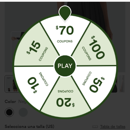
Color
Negro
Selecciona una talla
(US)
Tabla de tallas