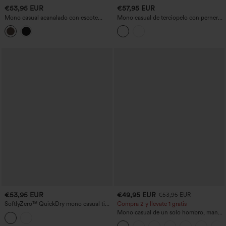
€53,95 EUR
€57,95 EUR
Mono casual acanalado con escote
Mono casual de terciopelo con perneras
redondo, mangas largas, corsé y
rectas y bolsillos
bolsillos - Edición Easy Peezy
€53,95 EUR
€49,95 EUR
€53,95 EUR
SoftlyZero™ QuickDry mono casual tipo
Compra 2 y llévate 1 gratis
tubo con franjas laterales y bolsillos —
Mono casual de un solo hombro, manga
¡fácilísimo!
corta, bajo con abertura y bolsillos -