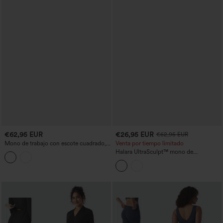
€62,95 EUR
€26,95 EUR
€62,95 EUR
Mono de trabajo con escote cuadrado,
Venta por tiempo limitado
mangas largas y bolsillos — Edición
Halara UltraSculpt™ mono de
Súper Fácil
entrenamiento moldeador con control
abdominal y bolsillos - Edición Easy
Peezy - Copas D/DD/DDD/F