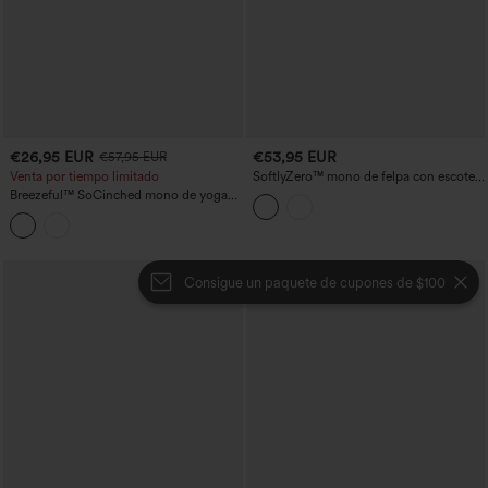
€26,95 EUR
€53,95 EUR
€57,95 EUR
Venta por tiempo limitado
SoftlyZero™ mono de felpa con escote
barco, sujetador incorporado, malla a
Breezeful™ SoCinched mono de yoga
contraste, mangas cortas y bolsillos —
con escote en U recortado, control
Edición Easy Peezy
abdominal, con bolsillos y secado
rápido
Consigue un paquete de cupones de $100