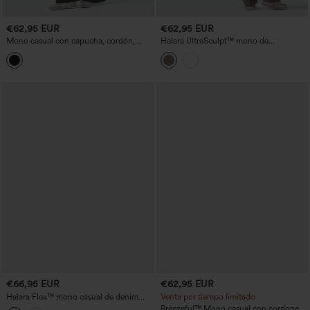
€62,95 EUR
€62,95 EUR
Mono casual con capucha, cordón,
Halara UltraSculpt™ mono de
mangas largas y bolsillos
entrenamiento bootcut con espalda
anudada y abierta, control de abdomen,
realce de glúteos, con bolsillos - Edición
Easy Peezy
€66,95 EUR
€62,95 EUR
Halara Flex™ mono casual de denim
Venta por tiempo limitado
lavado con mangas largas, cordón en la
Breezeful™ Mono casual con cordones