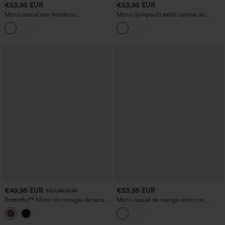
€53,95 EUR
€53,95 EUR
Mono casual con hombros
Mono (jumpsuit) estilo camisa de
descubiertos, manga corta, sujetador
trabajo de manga corta: a rayas, con
incorporado y bolsillos - Edición Easy
cinturón, de tacto fresco y con bolsillos
Peezy
— Edición Easy Peezy
€49,95 EUR
€53,95 EUR
€57,95 EUR
Breezeful™ Mono sin mangas de secado
Mono casual de manga corta con
rápido con bolsillos — Edición Easy
bolsillos
Peezy