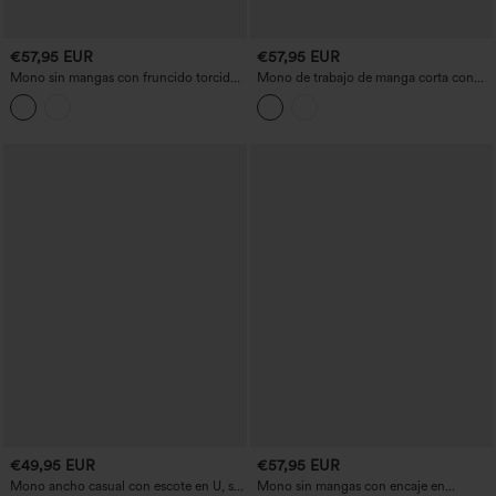
€57,95 EUR
€57,95 EUR
Mono sin mangas con fruncido torcido,
Mono de trabajo de manga corta con
cremallera invisible, sujetador integrado,
bolsillos - Edición Easy Pezzy
rayas, tejido tipo waffle y bolsillos —
Easy Peezy
€49,95 EUR
€57,95 EUR
Mono ancho casual con escote en U, sin
Mono sin mangas con encaje en