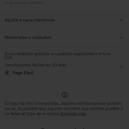
ID de producto: 02819560
Ajuste y características
Corte holgado
Con bolsillos
Cuello en V
Materiales y cuidados
Con botón
Casual
Baggy
Manga corta
Envío estándar gratuito en pedidos superiores a
€70,46
EUR
Devoluciones fáciles en 30 días
Pago Fácil
El logo ha sido incorporado, algunos estilos/colores podrán
variar. Es posible que algunos artículos que recibas puedan o
no tener el logo de la marca.
Aprende más