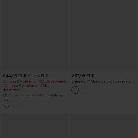
€44,95 EUR
€57,95 EUR
€49,95 EUR
Compra 2 y obtén un 10% de descuento
Breezeful™ Mono de yoga de secado
| Compra 3 y obtén un 20% de
rápido con recortes y bolsillos —
descuento
edición Easy Peezy
Mono de manga larga con bolsillos y
pernera ancha — Fácilísimo