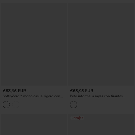
€53,95 EUR
€53,95 EUR
SoftlyZero™ mono casual ligero con
Peto informal a rayas con tirantes
escote en V, sin mangas, con cinturón,
ajustables, pernera ancha y bolsillos
con tecnología InstantCool, con
bolsillos — Edición Easy Peezy
Rebajas