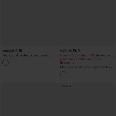
€62,95 EUR
€75,95 EUR
Peto casual de sherpa con tirantes
Compra 2 y obtén un 10% de descuento
ajustables y bolsillos
| Compra 3 y obtén un 20% de
descuento
Monos de senderismo impermeables y
resistentes al desgaste con bolsillos con
cremallera
Rebajas