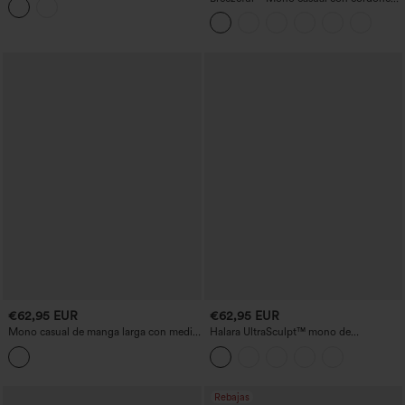
cintura, pernera ancha y bolsillos —
y bolsillos, de secado rápido
Edición Easy Peezy
€62,95 EUR
€62,95 EUR
Mono casual de manga larga con media
Halara UltraSculpt™ mono de
cremallera, pierna ancha y bolsillos -
entrenamiento bootcut con control
Edición Easy Peezy
abdominal y bolsillos - Edición Easy
Peezy
Rebajas