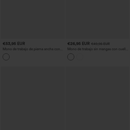
€53,95 EUR
€26,95 EUR
€49,95 EUR
Mono de trabajo de pierna ancha con
Mono de trabajo sin mangas con cuello
mangas largas, cintura con cordón y
alto corto, cremallera, pernera ancha y
bolsillos
bolsillos.