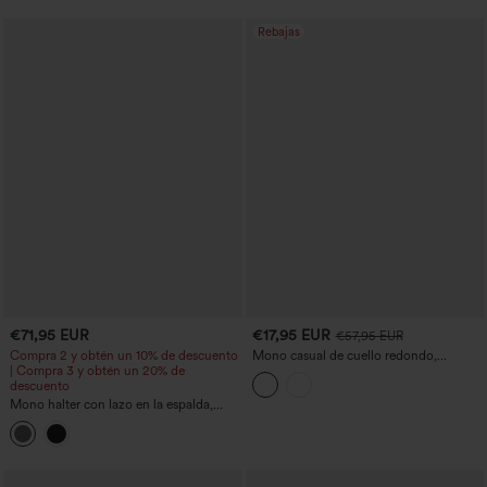
Rebajas
€71,95 EUR
€17,95 EUR
€57,95 EUR
Compra 2 y obtén un 10% de descuento
Mono casual de cuello redondo,
| Compra 3 y obtén un 20% de
mangas cortas, detalle twist en la
descuento
espalda, cordón, dobladillo curvo y
bolsillos - ¡Fácilísimo!
Mono halter con lazo en la espalda,
sujetador integrado, corte cónico y
bolsillos