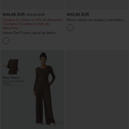
€44,95 EUR
€53,95 EUR
€53,95 EUR
Compra 2 y obtén un 10% de descuento
Mono casual con solapa y cremallera,
| Compra 3 y obtén un 20% de
manga larga y bolsillos - Easy Peezy
descuento
Halara Flex™ peto casual de denim
lavado con escote cuadrado y bolsillos