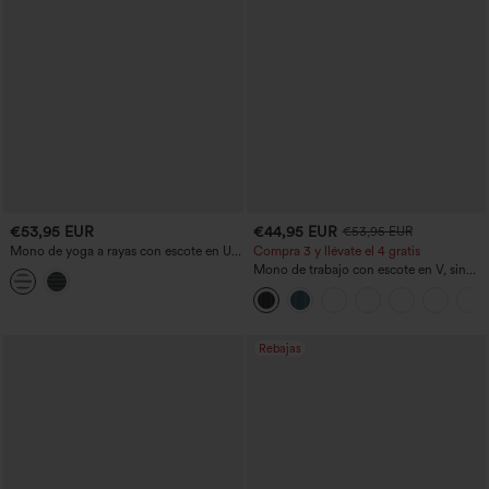
€53,95 EUR
€44,95 EUR
€53,95 EUR
Mono de yoga a rayas con escote en U y
Compra 3 y llévate el 4 gratis
recorte, cordón ajustable, control de
Mono de trabajo con escote en V, sin
abdomen y bolsillos — Edición Easy
mangas, fruncido, de rayas y con
Peezy
bolsillos - Easy Peezy
Rebajas