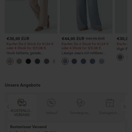
€35,95 EUR
€44,95 EUR
€35,95
€49,95 EUR
Kaufen Sie 2 Stück für 61,54 €
Kaufen Sie 2 Stück für 61,54 €
Kaufe 2, e
oder 4 Stück für 123,08 €.
oder 4 Stück für 123,08 €.
High Wais
Hoch taillierte, gerade
Lässige Jeans mit mittlerer
Straight 
geschnittene, legere Leinen-
Bundhöhe, Kordelzug und
+5
Optik-Hose mit Taschen
Taschen
Unsere Angebote
KOSTENLOSER
K
Gratisgeschenke
Verkauf
Sondergutschein
Gratisgeschenke
VERSAND
Kostenloser Versand