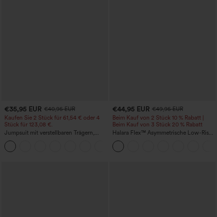
€35,95 EUR
€44,95 EUR
€40,95 EUR
€49,95 EUR
Kaufen Sie 2 Stück für 61,54 € oder 4
Beim Kauf von 2 Stück 10 % Rabatt |
Stück für 123,08 €.
Beim Kauf von 3 Stück 20 % Rabatt
Jumpsuit mit verstellbaren Trägern,
Halara Flex™ Asymmetrische Low-Rise-
gerafftem Detail, weitem Bein und
Jeans mit Reißverschlusstaschen,
+10
meliertem Stoff, lässig, mit Taschen -
Baggy-Stil, weitem Bein, gewaschen,
Easy Peezy
lässig