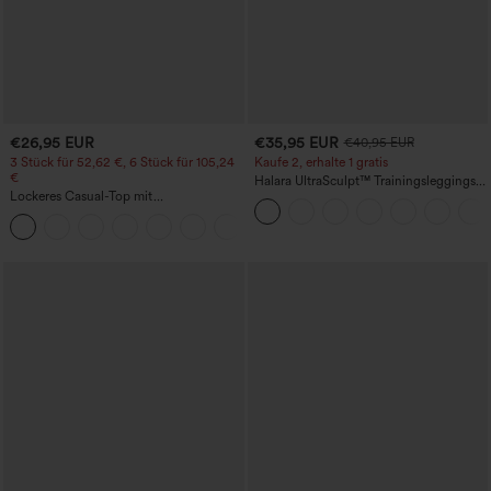
€26,95 EUR
€35,95 EUR
€40,95 EUR
3 Stück für 52,62 €, 6 Stück für 105,24
Kaufe 2, erhalte 1 gratis
€
Halara UltraSculpt™ Trainingsleggings
Lockeres Casual-Top mit
mit hohem Bund – raffende Push-up-
Rundhalsausschnitt und
Po-Form, Bauchkontrolle, Taschen und
+1
Fledermausärmeln
formende Passform