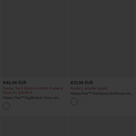
€40,95 EUR
€31,95 EUR
Kaufen Sie 2 Stück für 61,54 € oder 4
Kaufe 2, erhalte 1 gratis
Stück für 123,08 €.
Halara Flex™ Dehnbare Stoffhose mit
Halara Flex™ DayStretch Hose mit
hohem Bund und Seitentasche hinten
mittlerer Bundhöhe, seitlicher
+12
Reißverschlusstasche und
Work‑Flare‑Schnitt