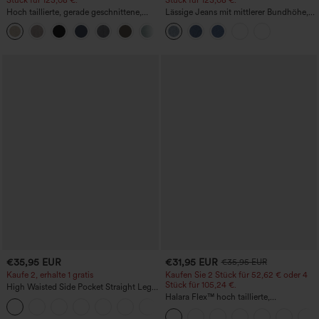
Hoch taillierte, gerade geschnittene,
Lässige Jeans mit mittlerer Bundhöhe,
legere Leinen-Optik-Hose mit Taschen
Kordelzug und Taschen
+5
€35,95 EUR
€31,95 EUR
€35,95 EUR
Kaufe 2, erhalte 1 gratis
Kaufen Sie 2 Stück für 52,62 € oder 4
Stück für 105,24 €.
High Waisted Side Pocket Straight Leg
Work Pants
Halara Flex™ hoch taillierte,
+23
figurformende Arbeitshose, die die Taille
schmaler wirken lässt, mit Taschen,