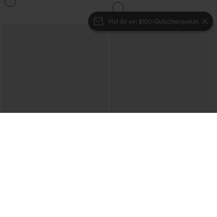
+5
Kordelzug und Taschen
Ausschnitt und Taschen - Easy Peezy
Edition
Hol dir ein $100-Gutscheinpaket
€44,95 EUR
€31,95 EUR
€49,95 EUR
€35,95 EUR
Beim Kauf von 2 Stück 10 % Rabatt |
Kaufe 2, erhalte 1 gratis
Beim Kauf von 3 Stück 20 % Rabatt
Ein-Schulter-Langarmtop mit
Halara Flex™ V-Ausschnitt-Overall aus
Daumenloch, geschwungener Saum
gewaschenem Denim mit Taschen –
(High-Low), schnell trocknend – Yoga-
+1
lässig
Sporttop mit integriertem BH