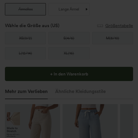
Ärmellos
Lange Ärmel
Wähle die Größe aus
(US)
Größentabelle
XS
(
0/2
)
S
(
4/6
)
M
(
8/10
)
L
(
12/14
)
XL
(
16
)
+ In den Warenkorb
Mehr zum Verlieben
Ähnliche Kleidungsstile