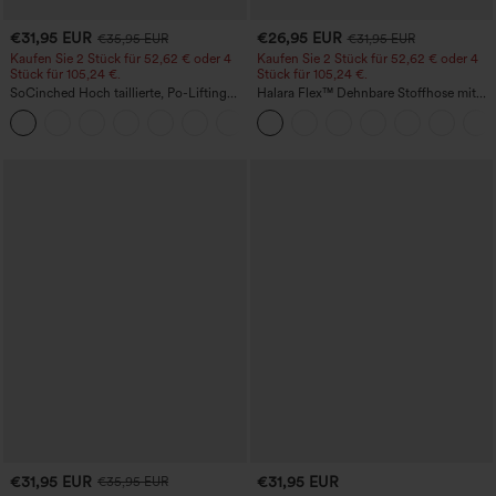
€31,95 EUR
€26,95 EUR
€35,95 EUR
€31,95 EUR
Kaufen Sie 2 Stück für 52,62 € oder 4
Kaufen Sie 2 Stück für 52,62 € oder 4
Stück für 105,24 €.
Stück für 105,24 €.
SoCinched Hoch taillierte, Po-Lifting
Halara Flex™ Dehnbare Stoffhose mit
7/8-Trainingsleggings mit
hohem Bund, Waffelmuster,
+16
Bauchkontrolle und Seitentaschen
Seitentaschen und weitem Bein
€31,95 EUR
€31,95 EUR
€35,95 EUR