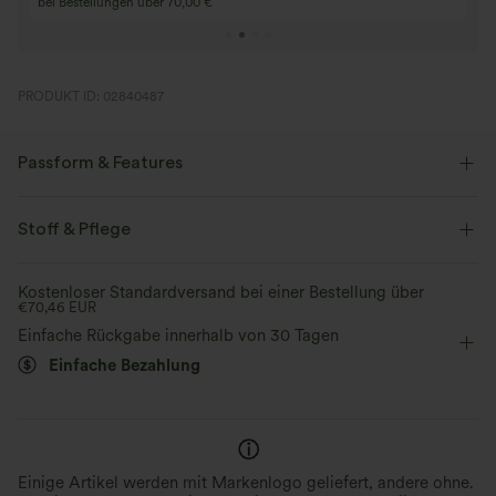
bei Bestellungen über 70,00 €
PRODUKT ID: 02840487
Passform & Features
Körperbetont
V-Ausschnitt
überziehen
Oficina
Stoff & Pflege
2,5 cm
ärmellos
Mittlere Dehnung
Kostenloser Standardversand bei einer Bestellung über
€70,46 EUR
Vier-Wege-Stretch
Einfache Rückgabe innerhalb von 30 Tagen
Einfache Bezahlung
Einige Artikel werden mit Markenlogo geliefert, andere ohne.