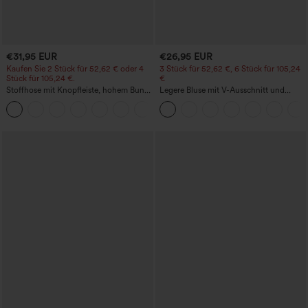
€31,95 EUR
€26,95 EUR
Kaufen Sie 2 Stück für 52,62 € oder 4
3 Stück für 52,62 €, 6 Stück für 105,24
Stück für 105,24 €.
€
Stoffhose mit Knopfleiste, hohem Bund,
Legere Bluse mit V-Ausschnitt und
mehreren Taschen und geradem Bein
kurzen Puffärmeln
+23