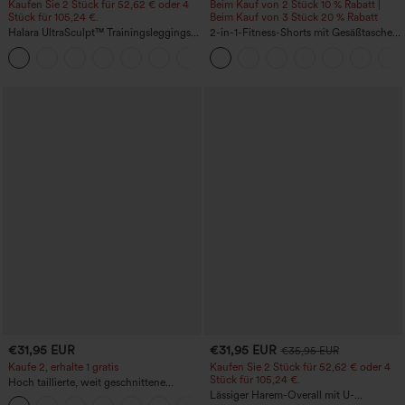
Kaufen Sie 2 Stück für 52,62 € oder 4
Beim Kauf von 2 Stück 10 % Rabatt |
Stück für 105,24 €.
Beim Kauf von 3 Stück 20 % Rabatt
Halara UltraSculpt™ Trainingsleggings
2-in-1-Fitness-Shorts mit Gesäßtasche
mit hoher Taille – formend, Po-Lifting,
und seitlicher versteckter Tasche 6,3 cm
+15
Bauchkontrolle und mit Taschen
€31,95 EUR
€31,95 EUR
€35,95 EUR
Kaufe 2, erhalte 1 gratis
Kaufen Sie 2 Stück für 52,62 € oder 4
Stück für 105,24 €.
Hoch taillierte, weit geschnittene
Freizeithose aus Leinenmischung mit
Lässiger Harem-Overall mit U-