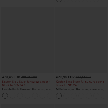
weitem Bein und Mikro-Waffelstruktur
€31,95 EUR
€35,95 EUR
€35,95 EUR
€40,95 EUR
Kaufen Sie 2 Stück für 52,62 € oder 4
Kaufen Sie 2 Stück für 52,62 € oder 4
Stück für 105,24 €.
Stück für 105,24 €.
Hochtaillierte Hose mit Kordelzug und
Mittelhohe, mit Kordelzug versehene,
Taschen, weitem Bein, lässig und locker
schnelltrocknende Golfhose mit schmal
+15
in Leinenoptik
zulaufendem Schnitt, abgerundetem
Saum und Taschen – UPF 40+