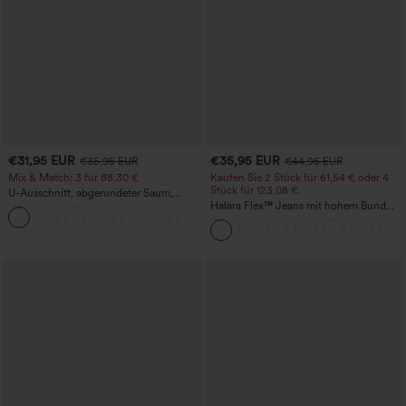
€31,95 EUR
€35,95 EUR
€35,95 EUR
€44,95 EUR
Mix & Match: 3 für 88,30 €
Kaufen Sie 2 Stück für 61,54 € oder 4
Stück für 123,08 €.
U-Ausschnitt, abgerundeter Saum,
InstantCool Yoga-Trägertop – UPF50+
Halara Flex™ Jeans mit hohem Bund
und Taschen, gewaschener, lässiger
Bootcut