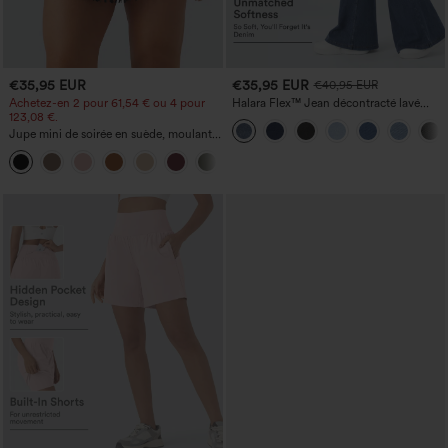
€35,95 EUR
€35,95 EUR
€40,95 EUR
Achetez-en 2 pour 61,54 € ou 4 pour
Halara Flex™ Jean décontracté lavé
123,08 €.
taille haute à poche croisée
Jupe mini de soirée en suède, moulante,
taille haute croisée 2-en-1 avec ourlet à
franges