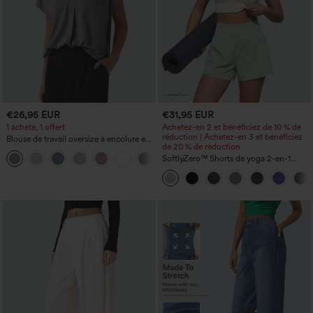
€26,95 EUR
€31,95 EUR
1 acheté, 1 offert
Achetez-en 2 et bénéficiez de 10 % de
réduction | Achetez-en 3 et bénéficiez
Blouse de travail oversize à encolure en
de 20 % de réduction
V, manches courtes, en tissu
+1
anti‑froissage
SoftlyZero™ Shorts de yoga 2-en-1
InstantCool, super taille haute, aérés, 5''
avec poches — longueur allongée