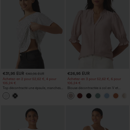
€31,95 EUR
€26,95 EUR
€40,95 EUR
Achetez-en 2 pour 52,62 €, 4 pour
Achetez-en 3 pour 52,62 €, 6 pour
105,24 €
105,24 €
Top décontracté une épaule, manches
Blouse décontractée à col en V et
courtes, ourlet arrondi hi-low,
manches courtes bouffantes
soutien‑gorge intégré, motif à pois