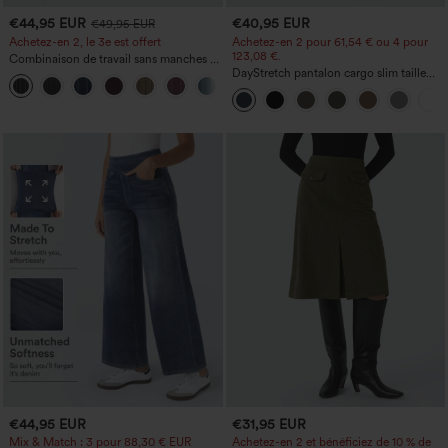
€44,95 EUR
€40,95 EUR
€49,95 EUR
Achetez-en 2, le 3e est offert
Achetez-en 2 pour 61,54 € ou 4 pour
123,08 €.
Combinaison de travail sans manches à
encolure bateau, côtés noués, toucher
DayStretch pantalon cargo slim taille
+8
frais, rayée, avec poches — Édition Easy
haute, poches zippées, uni
Peezy
€44,95 EUR
€31,95 EUR
Mix & Match : 3 pour 88,30 € EUR
Achetez-en 2 et bénéficiez de 10 % de