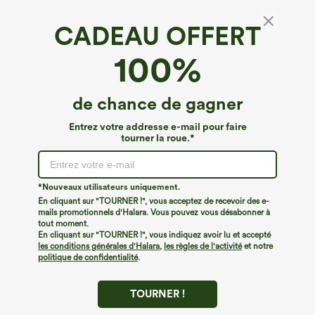
CADEAU OFFERT
100%
de chance de gagner
Entrez votre addresse e-mail pour faire
tourner la roue.*
*Nouveaux utilisateurs uniquement.
€26,95 EUR
€31,95 EUR
€31,95 EUR
€35,95 EUR
En cliquant sur "TOURNER !", vous acceptez de recevoir des e-
Achetez-en 2 pour 52,62 €, 4 pour
Achetez-en 2 pour 52,62 €, 4 pour
mails promotionnels d'Halara. Vous pouvez vous désabonner à
105,24 €
105,24 €
tout moment.
Halara Flex™ Pantalon de travail à taille
Halara Flex™ Pantalon de travail taille
En cliquant sur "TOURNER !", vous indiquez avoir lu et accepté
haute, jambe large, avec poches, en
haute sculptant la silhouette, gainant la
+21
les conditions générales d'Halara
,
les règles de l'activité
et notre
maille gaufrée
taille, avec poches, jambe large en
micro-gaufre
politique de confidentialité
.
TOURNER !