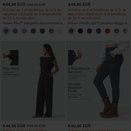
€44,95 EUR
€44,95 EUR
€49,95 EUR
Achetez-en 2 et bénéficiez de 10 % de
Achetez-en 2 et bénéficiez de 10 % de
réduction | Achetez-en 3 et bénéficiez
réduction | Achetez-en 3 et bénéficiez
de 20 % de réduction
de 20 % de réduction
Halara Flex™ Salopette décontractée en
Halara UltraSculpt™ pantalon baggy de
denim lavé à encolure en V avec poche
yoga taille haute à effet gainant pour le
+1
ventre, à rayures color block, avec
poches
€44,95 EUR
€40,95 EUR
€49,95 EUR