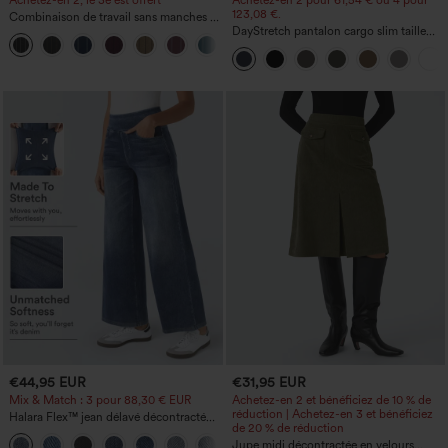
Achetez-en 2, le 3e est offert
Achetez-en 2 pour 61,54 € ou 4 pour
123,08 €.
Combinaison de travail sans manches à
encolure bateau, côtés noués, toucher
DayStretch pantalon cargo slim taille
+8
frais, rayée, avec poches — Édition Easy
haute, poches zippées, uni
Peezy
€44,95 EUR
€31,95 EUR
Mix & Match : 3 pour 88,30 € EUR
Achetez-en 2 et bénéficiez de 10 % de
réduction | Achetez-en 3 et bénéficiez
Halara Flex™ jean délavé décontracté
de 20 % de réduction
taille haute à poches, coupe baggy à
+2
jambe large
Jupe midi décontractée en velours