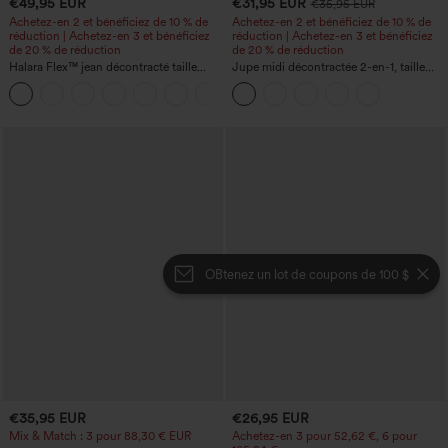
€49,95 EUR
€31,95 EUR
€35,95 EUR
Achetez-en 2 et bénéficiez de 10 % de
Achetez-en 2 et bénéficiez de 10 % de
réduction | Achetez-en 3 et bénéficiez
réduction | Achetez-en 3 et bénéficiez
de 20 % de réduction
de 20 % de réduction
Halara Flex™ jean décontracté taille
Jupe midi décontractée 2-en-1, taille
haute à effet gainant, coupe large, avec
haute à effet gainant, froncée avec
poches
ourlet arrondi, en polaire et PU
OBtenez un lot de coupons de 100 $
€35,95 EUR
€26,95 EUR
Mix & Match : 3 pour 88,30 € EUR
Achetez-en 3 pour 52,62 €, 6 pour