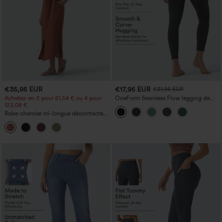
€35,95 EUR
€17,95 EUR
€31,95 EUR
Achetez-en 2 pour 61,54 € ou 4 pour
OneForm Seamless Flow legging de
123,08 €.
yoga taille haute, gainant pour le ventre
et effet rehausseur de fesses
Robe-chemise mi-longue décontractée
à col, mancherons, ceinturée, ourlet
fendu incurvé et poches