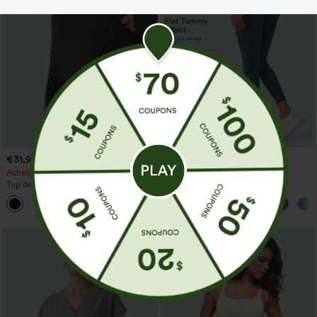
€31,95 EUR
€35,95 EUR
€35,95 EUR
€40,95 EUR
Achetez-en 2, le 3e est offert
Achetez-en 2, le 3e est offert
Top de sport pour yoga asymétrique
Halara UltraSculpt™ leggings
(une épaule) à manches longues avec
d'entraînement taille haute — fronces
+3
ouverture pour le pouce, ourlet arrondi
liftantes pour le fessier, maintien gainant
haut-bas, séchage rapide, soutien-gorge
du ventre et poche
intégré.