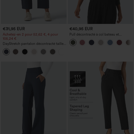
€31,95 EUR
€40,95 EUR
Achetez-en 2 pour 52,62 €, 4 pour
Pull décontracté à col bateau et
105,24 €
manches chauve-souris
DayStretch pantalon décontracté taille
haute à jambe en forme de tonneau
+5
avec poches