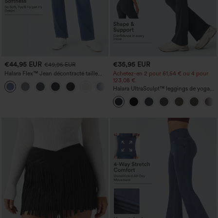
€44,95 EUR
€35,95 EUR
€49,95 EUR
Halara Flex™ Jean décontracté taille
Achetez-en 2 pour 61,54 € ou 4 pour
haute, jambe droite, délavé, avec poches
123,08 €.
+3
Halara UltraSculpt™ leggings de yoga
taille haute, gainants avec contrôle du
ventre, coupe bootcut, à poches