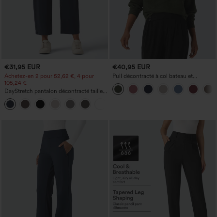
€31,95 EUR
€40,95 EUR
Achetez-en 2 pour 52,62 €, 4 pour
Pull décontracté à col bateau et
105,24 €
manches chauve-souris
DayStretch pantalon décontracté taille
haute à jambe en forme de tonneau
+5
avec poches