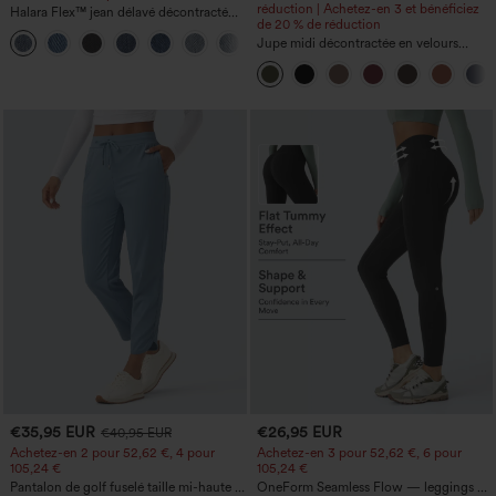
réduction | Achetez-en 3 et bénéficiez
Halara Flex™ jean délavé décontracté
de 20 % de réduction
taille haute à poches, coupe baggy à
+2
jambe large
Jupe midi décontractée en velours
côtelé, taille mi-haute, poches avant
latérales à rabat
€35,95 EUR
€26,95 EUR
€40,95 EUR
Achetez-en 2 pour 52,62 €, 4 pour
Achetez-en 3 pour 52,62 €, 6 pour
105,24 €
105,24 €
Pantalon de golf fuselé taille mi-haute à
OneForm Seamless Flow — leggings de