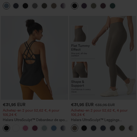
cordon, ourlet incurvé, séchage rapide,
yoga sans coutures, taille mi-haute, effet
+2
avec poches — UPF40+
gainant pour le ventre et liftant pour les
fesses
€31,95 EUR
€31,95 EUR
€35,95 EUR
Achetez-en 2 pour 52,62 €, 4 pour
Achetez-en 2 pour 52,62 €, 4 pour
105,24 €
105,24 €
Halara UltraSculpt™ Débardeur de sport
Halara UltraSculpt™ Leggings
à col rond et ourlet arrondi
d'entraînement sculptants taille haute,
+11
effet ventre plat, avec poche