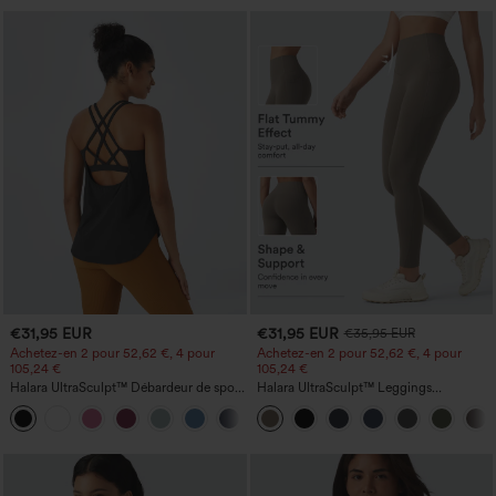
€31,95 EUR
€31,95 EUR
€35,95 EUR
Achetez-en 2 pour 52,62 €, 4 pour
Achetez-en 2 pour 52,62 €, 4 pour
105,24 €
105,24 €
Halara UltraSculpt™ Débardeur de sport
Halara UltraSculpt™ Leggings
à col rond et ourlet arrondi
d'entraînement sculptants taille haute,
+11
effet ventre plat, avec poche