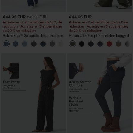
€44,95 EUR
€44,95 EUR
€49,95 EUR
Achetez-en 2 et bénéficiez de 10 % de
Achetez-en 2 et bénéficiez de 10 % de
réduction | Achetez-en 3 et bénéficiez
réduction | Achetez-en 3 et bénéficiez
de 20 % de réduction
de 20 % de réduction
Halara Flex™ Salopette décontractée en
Halara UltraSculpt™ pantalon baggy de
denim lavé à encolure en V avec poche
yoga taille haute à effet gainant pour le
+1
ventre, à rayures color block, avec
poches