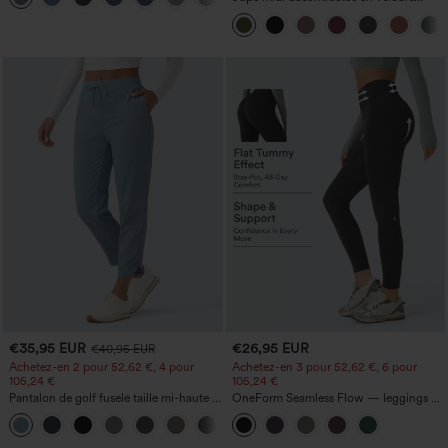
côtelé, taille mi-haute, poches avant
latérales à rabat
€35,95 EUR
€26,95 EUR
€40,95 EUR
Achetez-en 2 pour 52,62 €, 4 pour
Achetez-en 3 pour 52,62 €, 6 pour
105,24 €
105,24 €
Pantalon de golf fuselé taille mi-haute à
OneForm Seamless Flow — leggings de
cordon, ourlet incurvé, séchage rapide,
yoga sans coutures, taille mi-haute, effet
+2
avec poches — UPF40+
gainant pour le ventre et liftant pour les
fesses