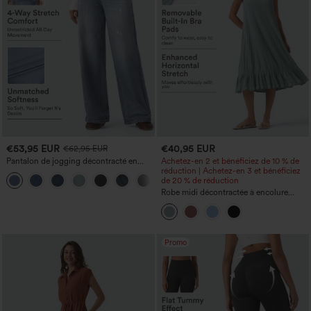
€53,95 EUR
€40,95 EUR
€62,95 EUR
Pantalon de jogging décontracté en
Achetez-en 2 et bénéficiez de 10 % de
French terry à imprimé denim, taille mi-
réduction | Achetez-en 3 et bénéficiez
haute, style jean, avec poches
de 20 % de réduction
Robe midi décontractée à encolure
ronde, sans manches, avec soutien-
gorge intégré et ourlet à volants
Promo