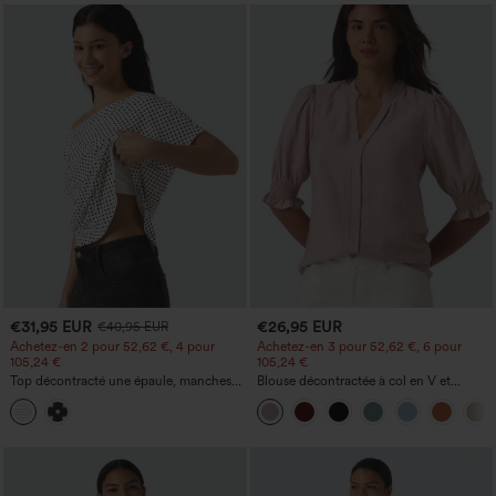
€31,95 EUR
€26,95 EUR
€40,95 EUR
Achetez-en 2 pour 52,62 €, 4 pour
Achetez-en 3 pour 52,62 €, 6 pour
105,24 €
105,24 €
Top décontracté une épaule, manches
Blouse décontractée à col en V et
courtes, ourlet arrondi hi-low,
manches courtes bouffantes
soutien‑gorge intégré, motif à pois