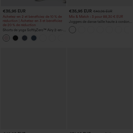
€35,95 EUR
€35,95 EUR
€40,95 EUR
Achetez-en 2 et bénéficiez de 10 % de
Mix & Match : 3 pour 88,30 € EUR
réduction | Achetez-en 3 et bénéficiez
Joggers de danse taille haute à cordon,
de 20 % de réduction
effet froncé, coupe fuselée, à séchage
Shorts de yoga SoftlyZero™ Airy 2-en-1
rapide et toucher frais, avec poches —
InstantCool, super taille haute, 7" avec
UPF40+
+23
poches