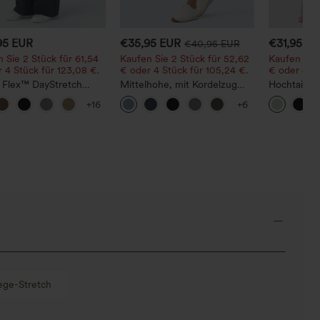
95 EUR
€35,95 EUR
€31,95 E
€40,95 EUR
 Sie 2 Stück für 61,54
Kaufen Sie 2 Stück für 52,62
Kaufen Sie 
 4 Stück für 123,08 €.
€ oder 4 Stück für 105,24 €.
€ oder 4 St
a Flex™ DayStretch
Mittelhohe, mit Kordelzug
Hochtaillie
mit mittlerer Bundhöhe,
versehene,
Kordelzug 
+16
+6
her
schnelltrocknende Golfhose
weitem Bein
erschlusstasche und
mit schmal zulaufendem
locker in L
lare‑Schnitt
Schnitt, abgerundetem Saum
und Taschen – UPF 40+
ege-Stretch