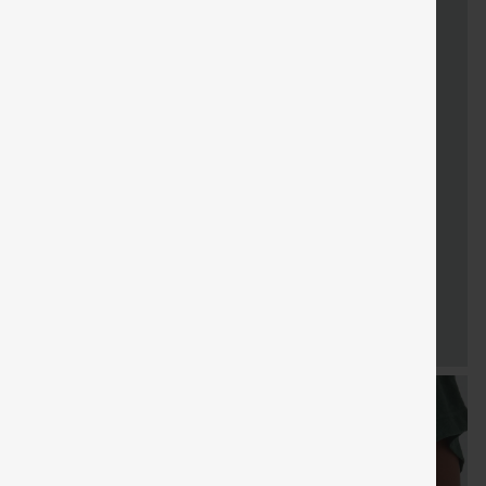
KOSTENLOSER
Gratisgeschenke
Verkauf
Sondergutschein
Gra
VERSAND