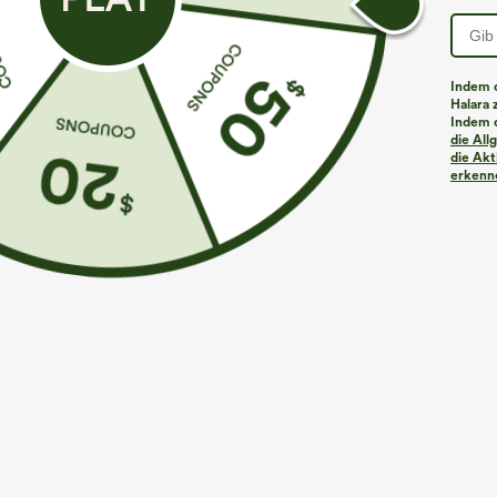
Indem d
Halara 
Indem d
die Al
die Akt
erkenne