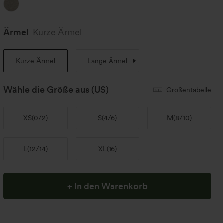
Ärmel
Kurze Ärmel
Kurze Ärmel
Lange Ärmel
Wähle die Größe aus
(US)
Größentabelle
XS
(
0/2
)
S
(
4/6
)
M
(
8/10
)
L
(
12/14
)
XL
(
16
)
+ In den Warenkorb