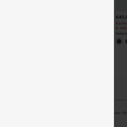
€35,95 EUR
€31,95 EUR
€40,
aufe 2, erhalte 1 gratis
Kaufe 2, erhalte 1 gratis
Kaufen
€ oder
igh Waisted Side Pocket
Halara Flex™ Dehnbare
traight Leg Work Pants
Stoffhose mit hohem Bund
Halar
+27
+17
und Seitentasche hinten
Hose 
seitlic
Reißv
Work‑F
ehen
lässig
Tunikalänge
kurzärmlig
Vier-W