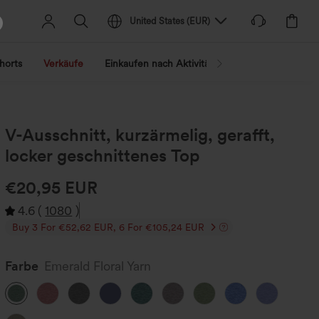
United States
(
EUR
)
horts
Verkäufe
Einkaufen nach Aktivität
Nach Trend shopp
V-Ausschnitt, kurzärmelig, gerafft,
locker geschnittenes Top
€20,95 EUR
4.6
(
1080
)
Buy 3 For €52,62 EUR, 6 For €105,24 EUR
Farbe
Emerald Floral Yarn