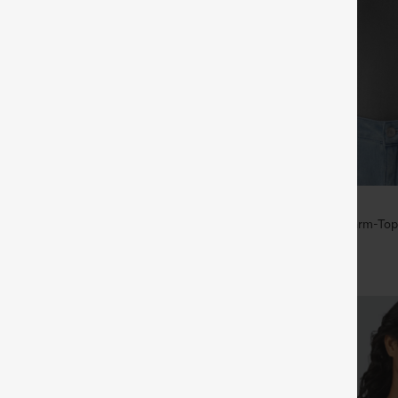
€40,95 EUR
rm-T-Shirt mit tiefem
Lässiges wärmendes Langarm-Top
nitt und integriertem BH — für
geformten Cups und Kerbenaussch
en B–DD