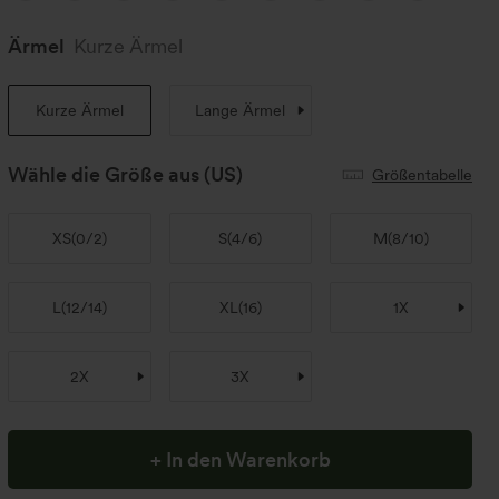
Ärmel
Kurze Ärmel
Kurze Ärmel
Lange Ärmel
Wähle die Größe aus
(US)
Größentabelle
XS
(
0/2
)
S
(
4/6
)
M
(
8/10
)
L
(
12/14
)
XL
(
16
)
1X
2X
3X
+ In den Warenkorb