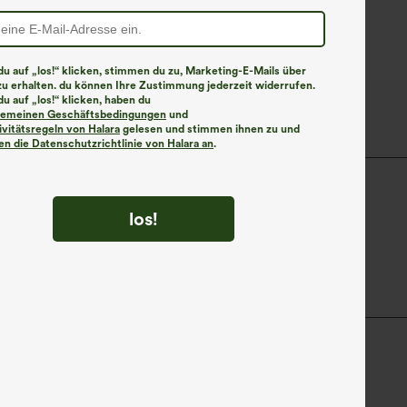
u auf „los!“ klicken, stimmen du zu, Marketing-E-Mails über
zu erhalten. du können Ihre Zustimmung jederzeit widerrufen.
u auf „los!“ klicken, haben du
lgemeinen Geschäftsbedingungen
und
ivitätsregeln von Halara
gelesen und stimmen ihnen zu und
n die Datenschutzrichtlinie von Halara an
.
Tunikalänge
kurzärmlig
Vier-Wege-Stretch
los!