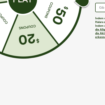
PRODUKT ID: 02808095
Indem d
Halara 
Indem d
Passform & Features
die Al
die Akt
erkenne
Lockere Passform
V-Ausschnitt
lässig
Stoff & Pflege
Material
91 % Viskose und 9 % Elasthan
Pflege