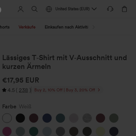
United States
(
EUR
)
horts
Verkäufe
Einkaufen nach Aktivität
Nach Trend shopp
Lässiges T‑Shirt mit V‑Ausschnitt und
kurzen Ärmeln
€17,95 EUR
4.5
(
238
)
Buy 2, 10% Off | Buy 3, 20% Off
Farbe
Weiß