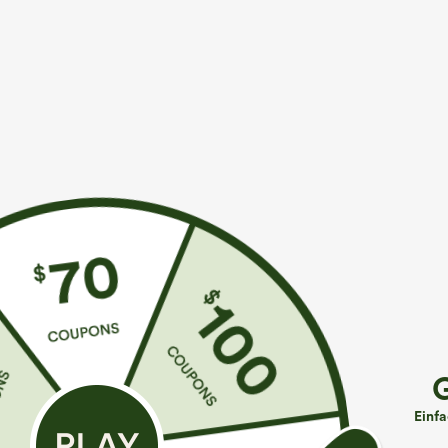
Mehr zum Verlieben
Buy 2, 10% Off | Buy 3, 20% 
€31,95 EUR
€35,95 EUR
€35,95 EUR
Kaufen Sie 2 Stück für 52,62
Kaufe 2, erhalte 1 gratis
K
€ oder 4 Stück für 105,24 €.
High Waisted Side Pocket
H
Hochtaillierte Hose mit
Straight Leg Work Pants
S
+27
Kordelzug und Taschen,
u
+19
Einf
weitem Bein, lässig und
locker in Leinenoptik