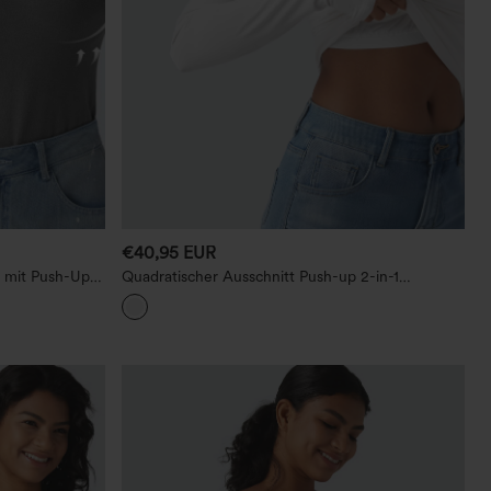
€40,95 EUR
 mit Push-Up-
Quadratischer Ausschnitt Push-up 2-in-1
nitt.
Langarm gerafftes Casual-T-Shirt – für
D/DD/DDD/F-Cups