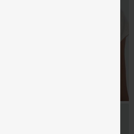
KOSTENLOSER
KOSTENLO
Verkauf
Sondergutschein
Gratisgeschenke
VERSAND
VERSAN