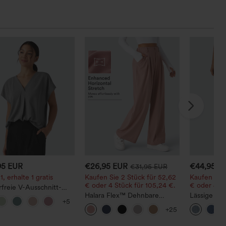
95 EUR
€26,95 EUR
€44,95 E
€31,95 EUR
1, erhalte 1 gratis
Kaufen Sie 2 Stück für 52,62
Kaufen Sie 
€ oder 4 Stück für 105,24 €.
€ oder 4 St
rfreie V-Ausschnitt-
für die Arbeit,
Halara Flex™ Dehnbare
Lässige Jea
+5
melig und oversized
Stoffhose mit hohem Bund,
Bundhöhe, 
+25
Waffelmuster, Seitentaschen
Taschen
und weitem Bein