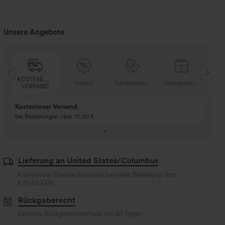
Unsere Angebote
SER
KOSTENLOSER
Verkauf
Sondergutschein
Gratisgeschenke
V
D
VERSAND
Kaufen Sie 2 und e
Kaufe 3 und erhalte 1 gratis
gratis
Kaufen Sie 4 für 3, kaufen Sie 8 für 6
Kaufe 3 für 2, Kaufe 6
für 6
Lieferung an United States/Columbus
Kostenloser Standardversand bei einer Bestellung über
€70,46 EUR
Rückgaberecht
Einfache Rückgabe innerhalb von 30 Tagen