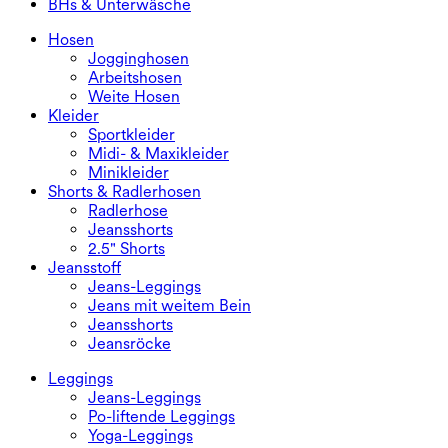
BHs & Unterwäsche
Große Größen Kleider
Oberbekleidung
Bikini-Oberteile
BHs & Unterwäsche
Bikinihosen
BHs
Hosen
Bikini-Sets
Unterwäsche
Jogginghosen
Arbeitshosen
Weite Hosen
Kleider
Sportkleider
Midi- & Maxikleider
Minikleider
Shorts & Radlerhosen
Radlerhose
Jeansshorts
2.5" Shorts
Jeansstoff
Jeans-Leggings
Jeans mit weitem Bein
Jeansshorts
Jeansröcke
Leggings
Jeans-Leggings
Po-liftende Leggings
Yoga-Leggings