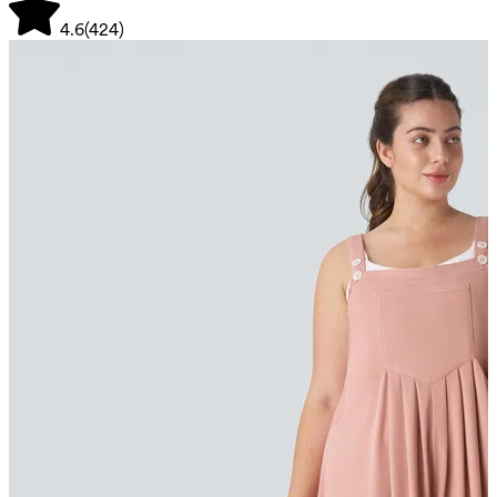
4.6
(
424
)