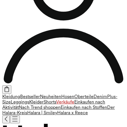
Kleidung
Bestseller
Neuheiten
Hosen
Oberteile
Denim
Plus-
Size
Leggings
Kleider
Shorts
Verkäufe
Einkaufen nach
Aktivität
Nach Trend shoppen
Einkaufen nach Stoffen
Der
Halara-Kreis
Halara | Smiley
Halara x Reece