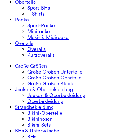
Oberteile
Sport-BHs
T-Shirts
Röcke
Sport-Röcke
Miniröcke
Maxi- & Midiröcke
Overalls
Overalls
Kurzoveralls
Große Größen
Große Größen Unterteile
Große Größen Oberteile
Große Größen Kleider
Jacken & Oberbekleidung
Jacken & Oberbekleidung
Oberbekleidung
Strandbekleidung
Bikini-Oberteile
Bikinihosen
Bikini-Sets
BHs & Unterwäsche
BHs