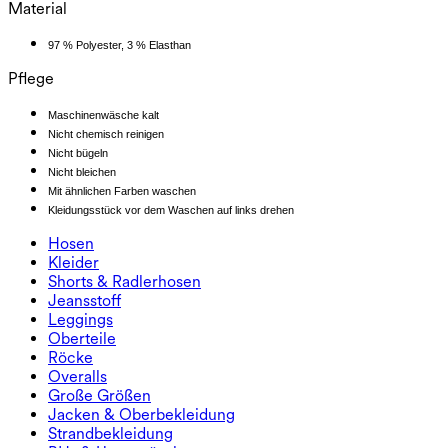
Material
97 % Polyester, 3 % Elasthan
Pflege
Maschinenwäsche kalt
Nicht chemisch reinigen
Nicht bügeln
Nicht bleichen
Mit ähnlichen Farben waschen
Kleidungsstück vor dem Waschen auf links drehen
Hosen
Hosen
Kleider
Jogginghosen
Kleider
Shorts & Radlerhosen
Arbeitshosen
Sportkleider
Shorts & Radlerhosen
Jeansstoff
Weite Hosen
Midi- & Maxikleider
Radlerhose
Jeansstoff
Leggings
Minikleider
Jeansshorts
Jeans-Leggings
Leggings
Oberteile
2.5" Shorts
Jeans mit weitem Bein
Jeans-Leggings
Oberteile
Röcke
Jeansshorts
Po-liftende Leggings
Sport-BHs
Röcke
Overalls
Jeansröcke
Yoga-Leggings
T-Shirts
Sport-Röcke
Overalls
Große Größen
Miniröcke
Overalls
Große Größen
Jacken & Oberbekleidung
Maxi- & Midiröcke
Kurzoveralls
Große Größen Unterteile
Jacken & Oberbekleidung
Strandbekleidung
Große Größen Oberteile
Jacken & Oberbekleidung
Strandbekleidung