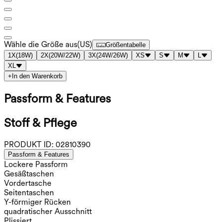
Wähle die Größe aus
(
US
)
Größentabelle
1X
(
18W
)
2X
(
20W/22W
)
3X
(
24W/26W
)
XS
S
M
L
XL
+
In den Warenkorb
Passform & Features
Stoff & Pflege
PRODUKT ID:
02810390
Passform & Features
Lockere Passform
Gesäßtaschen
Vordertasche
Seitentaschen
Y-förmiger Rücken
quadratischer Ausschnitt
Plissiert