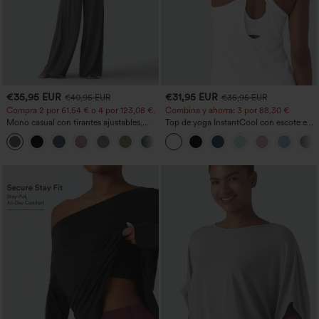
€35,95 EUR
€31,95 EUR
€40,95 EUR
€35,95 EUR
Compra 2 por 61,54 € o 4 por 123,08 €.
Combina y ahorra: 3 por 88,30 €
Mono casual con tirantes ajustables,
Top de yoga InstantCool con escote en
fruncidos, pierna ancha, tejido jaspeado
U y bajo curvado - UPF50+
+10
y bolsillos - Easy Peezy