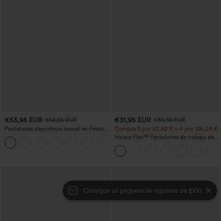
€53,95 EUR
€31,95 EUR
€62,95 EUR
€35,95 EUR
Pantalones deportivos casual en French
Compra 2 por 52,62 € o 4 por 105,24 €.
terry con estampado denim, tiro medio,
Halara Flex™ Pantalones de trabajo de
estilo jeans y bolsillos
talle alto, moldeadores del cuerpo, que
estilizan la cintura, con bolsillos, de
pierna ancha en micro‑waffle
Consigue un paquete de cupones de $100