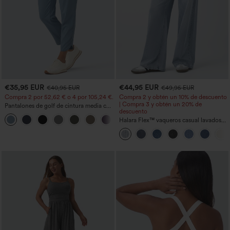
€35,95 EUR
€44,95 EUR
€40,95 EUR
€49,95 EUR
Compra 2 por 52,62 € o 4 por 105,24 €.
Compra 2 y obtén un 10% de descuento
| Compra 3 y obtén un 20% de
Pantalones de golf de cintura media con
descuento
cordón, dobladillo curvo, secado rápido,
+2
de corte cónico y con bolsillos - UPF40+
Halara Flex™ vaqueros casual lavados
asimétricos de tiro bajo con bolsillos
con cremallera, corte baggy y pierna
ancha