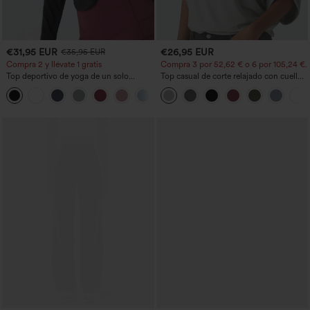
€31,95 EUR
€26,95 EUR
€35,95 EUR
Compra 2 y llévate 1 gratis
Compra 3 por 52,62 € o 6 por 105,24 €.
Top deportivo de yoga de un solo
Top casual de corte relajado con cuello
hombro, manga larga con agujero para
redondo y mangas murciélago.
+3
el pulgar, dobladillo curvo estilo high-
low (frente más corto, espalda más
larga), de secado rápido, con sujetador
incorporado