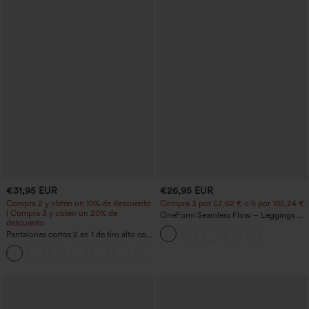
€31,95 EUR
€26,95 EUR
Compra 2 y obtén un 10% de descuento
Compra 3 por 52,62 € o 6 por 105,24 €.
| Compra 3 y obtén un 20% de
OneForm Seamless Flow – Leggings de
descuento
yoga sin costuras, tiro medio, control de
Pantalones cortos 2 en 1 de tiro alto con
abdomen y realce de glúteos
bolsillo interior y trasero
+25