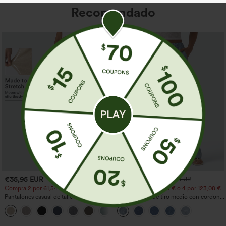
Recomendado
€35,95 EUR
€44,95 EUR
€49,95 EUR
Compra 2 por 61,54 € o 4 por 123,08 €.
Compra 2 por 61,54 € o 4 por 123,08 €.
Pantalones casual de talle alto y pierna
Jeans casual de tiro medio con cordón y
recta con tacto de lino y bolsillos
bolsillos
+5