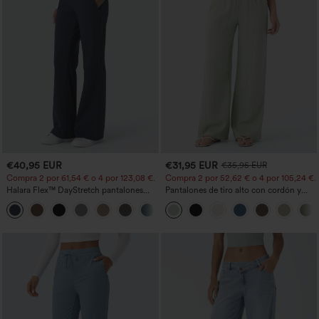
€40,95 EUR
€31,95 EUR
€35,95 EUR
Compra 2 por 61,54 € o 4 por 123,08 €.
Compra 2 por 52,62 € o 4 por 105,24 €.
Halara Flex™ DayStretch pantalones
Pantalones de tiro alto con cordón y
acampanados de trabajo de tiro medio
bolsillos, pernera ancha, holgados y de
+12
con bolsillo lateral con cremallera
estilo casual con tacto de lino.