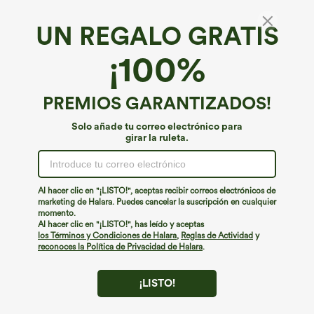
UN REGALO GRATIS
¡100%
PREMIOS GARANTIZADOS!
Solo añade tu correo electrónico para
girar la ruleta.
¡Ups!
No podemos encontrar la página que estás buscando.
Al hacer clic en "¡LISTO!", aceptas recibir correos electrónicos de
marketing de Halara. Puedes cancelar la suscripción en cualquier
momento.
Seguir comprando
Al hacer clic en "¡LISTO!", has leído y aceptas
los Términos y Condiciones de Halara
,
Reglas de Actividad
y
reconoces la Política de Privacidad de Halara
.
¡LISTO!