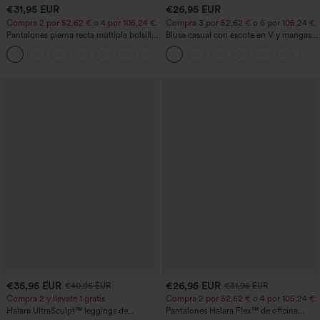
€31,95 EUR
€26,95 EUR
Compra 2 por 52,62 € o 4 por 105,24 €.
Compra 3 por 52,62 € o 6 por 105,24 €.
Pantalones pierna recta múltiple bolsillo
Blusa casual con escote en V y mangas
botón tiro alto
cortas abullonadas
+23
€35,95 EUR
€26,95 EUR
€40,95 EUR
€31,95 EUR
Compra 2 y llévate 1 gratis
Compra 2 por 52,62 € o 4 por 105,24 €.
Halara UltraSculpt™ leggings de
Pantalones Halara Flex™ de oficina