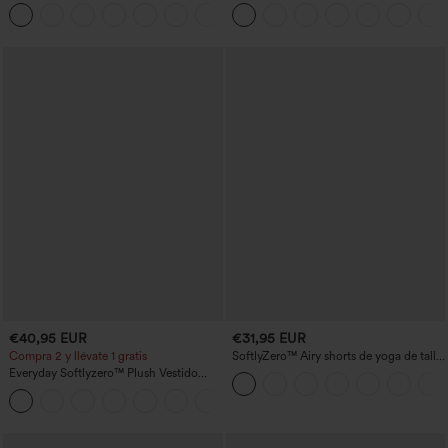
entrenamiento moldeadores de talle alto
anchos plisados de tiro alto con bolsillos
+11
con fruncido trasero que realza los
en tela tipo gofre
glúteos, control de abdomen y bolsillos
€40,95 EUR
€31,95 EUR
Compra 2 y llévate 1 gratis
SoftlyZero™ Airy shorts de yoga de talle
alto, fruncidos, InstantCool, 3'' con
Everyday Softlyzero™ Plush Vestido
bolsillos
deportivo sin espalda 2 en 1
+29
acampanado -Wannabe -Easy Peezy