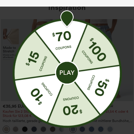
Inspiration
€35,95 EUR
€44,95 EUR
€49,95 EUR
Kaufen Sie 2 Stück für 61,54 € oder 4
Kaufen Sie 2 Stück für 61,54 € oder 4
Stück für 123,08 €.
Stück für 123,08 €.
Hoch taillierte, gerade geschnittene,
Lässige Jeans mit mittlerer Bundhöhe,
legere Leinen-Optik-Hose mit Taschen
Kordelzug und Taschen
+5