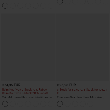
Taschen
Trainingskleid – Wannabe – Easy Peezy
+29
€31,95 EUR
€26,95 EUR
Beim Kauf von 2 Stück 10 % Rabatt |
3 Stück für 52,62 €, 6 Stück für 105,24
Beim Kauf von 3 Stück 20 % Rabatt
€
2-in-1-Fitness-Shorts mit Gesäßtasche
OneForm Seamless Flow Mid-Rise
und seitlicher versteckter Tasche 6,3 cm
Yoga-Leggings - mittelhoher Bund,
+25
bauchformend und mit Po-Lifting-
Effekt