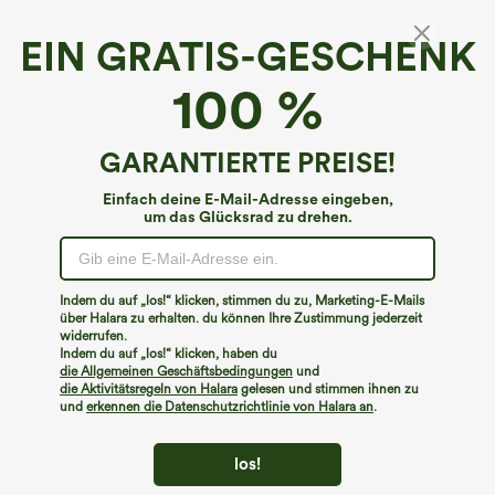
EIN GRATIS-GESCHENK
100 %
GARANTIERTE PREISE!
Einfach deine E-Mail-Adresse eingeben,
um das Glücksrad zu drehen.
Hoppla!
Wir können die von Ihnen gesuchte Seite nicht
Indem du auf „los!“ klicken, stimmen du zu, Marketing-E-Mails
finden.
über Halara zu erhalten. du können Ihre Zustimmung jederzeit
widerrufen.
Indem du auf „los!“ klicken, haben du
Mehr einkaufen
die Allgemeinen Geschäftsbedingungen
und
die Aktivitätsregeln von Halara
gelesen und stimmen ihnen zu
und
erkennen die Datenschutzrichtlinie von Halara an
.
los!