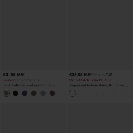
€31,95 EUR
€35,95 EUR
€40,95 EUR
Kaufe 2, erhalte 1 gratis
Mix & Match: 3 für 88,30 €
Hoch taillierte, weit geschnittene
Jogger mit hohem Bund, Kordelzug
Freizeithose aus Leinenmischung mit
und Raffung, schmal zulaufend,
+5
Kordelzug und Taschen
schnelltrocknend mit kühlendem Griff,
mit Taschen - UPF40+