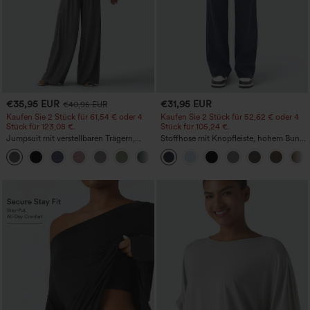
€35,95 EUR
€31,95 EUR
€40,95 EUR
Kaufen Sie 2 Stück für 61,54 € oder 4
Kaufen Sie 2 Stück für 52,62 € oder 4
Stück für 123,08 €.
Stück für 105,24 €.
Jumpsuit mit verstellbaren Trägern,
Stoffhose mit Knopfleiste, hohem Bund,
gerafftem Detail, weitem Bein und
mehreren Taschen und geradem Bein
+10
meliertem Stoff, lässig, mit Taschen -
Easy Peezy