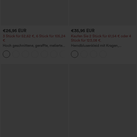
€26,95 EUR
€35,95 EUR
3 Stück für 52,62 €, 6 Stück für 105,24
Kaufen Sie 2 Stück für 61,54 € oder 4
€
Stück für 123,08 €.
Hoch geschnittene, geraffte, melierte
Hemdblusenkleid mit Kragen,
Yoga-Pedal-Pusher-Joggers mit
Kappenärmeln, Taillengürtel,
+4
Taschen
geschwungenem Schlitzsaum, Midi-
Länge und Taschen