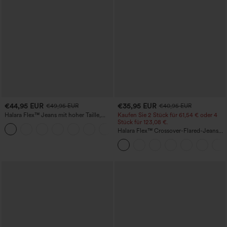
€44,95 EUR
€35,95 EUR
€49,95 EUR
€40,95 EUR
Halara Flex™ Jeans mit hoher Taille,
Kaufen Sie 2 Stück für 61,54 € oder 4
Taschen, geradem Bein und Used-Look
Stück für 123,08 €.
+3
Halara Flex™ Crossover-Flared-Jeans
aus elastischem Strick-Denim mit
hohem Bund und mehreren Taschen