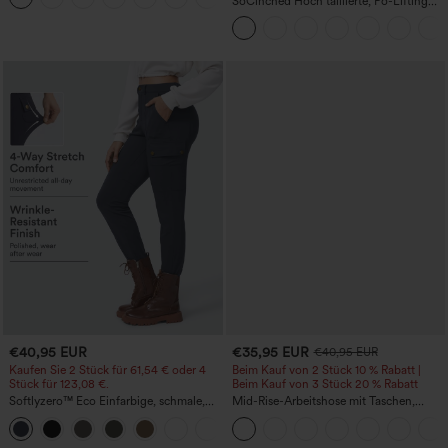
SoCinched Hoch taillierte, Po-Lifting
7/8-Trainingsleggings mit
Bauchkontrolle und Seitentaschen
€40,95 EUR
€35,95 EUR
€40,95 EUR
Kaufen Sie 2 Stück für 61,54 € oder 4
Beim Kauf von 2 Stück 10 % Rabatt |
Stück für 123,08 €.
Beim Kauf von 3 Stück 20 % Rabatt
Softlyzero™ Eco Einfarbige, schmale,
Mid-Rise-Arbeitshose mit Taschen,
hoch taillierte Wanderhose mit
Barrel-Leg und weiter Passform
+10
mehreren Taschen