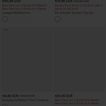
€40,95 EUR
€31,95 EUR
€40,95 EUR
Beim Kauf von 2 Stück 10 % Rabatt |
Kaufen Sie 2 Stück für 52,62 € oder 4
Beim Kauf von 3 Stück 20 % Rabatt
Stück für 105,24 €.
Lässiges Midikleid mit
Ein-Schulter-Kurzarm-Top mit
Rundhalsausschnitt, integriertem BH,
abgerundetem High-Low-Saum,
ärmellos und Rüschensaum
integriertem BH, gepunktet, lässig
Sale
€8,95 EUR
€31,95 EUR
€44,95 EUR
Everyday SoftlyZero™ Airy Crossover 2-
Beim Kauf von 2 Stück 10 % Rabatt |
in-1 Mini-Tennisrock mit Seitentasche,
Beim Kauf von 3 Stück 20 % Rabatt