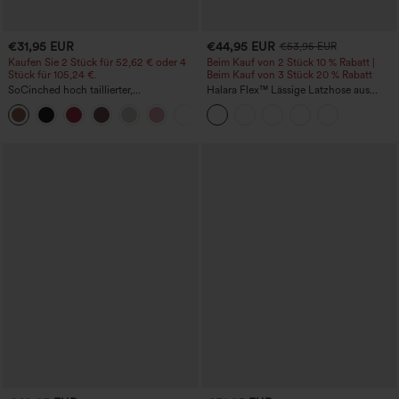
€31,95 EUR
€44,95 EUR
€53,95 EUR
Kaufen Sie 2 Stück für 52,62 € oder 4
Beim Kauf von 2 Stück 10 % Rabatt |
Stück für 105,24 €.
Beim Kauf von 3 Stück 20 % Rabatt
SoCinched hoch taillierter,
Halara Flex™ Lässige Latzhose aus
bauchformender, geraffter Mini-
gewaschenem Denim mit
Bodycon-Rock mit geschwungenem
quadratischem Ausschnitt und Taschen
Saum, 2-in-1 Fleece/PU