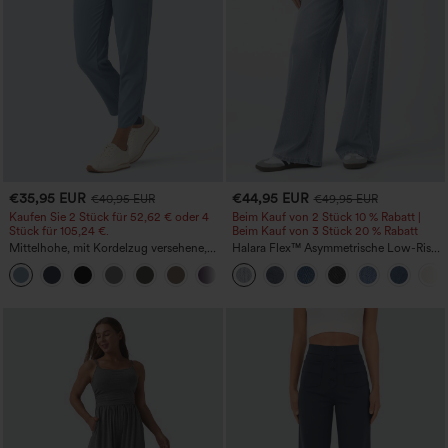
€35,95 EUR
€44,95 EUR
€40,95 EUR
€49,95 EUR
Kaufen Sie 2 Stück für 52,62 € oder 4
Beim Kauf von 2 Stück 10 % Rabatt |
Stück für 105,24 €.
Beim Kauf von 3 Stück 20 % Rabatt
Mittelhohe, mit Kordelzug versehene,
Halara Flex™ Asymmetrische Low-Rise-
schnelltrocknende Golfhose mit schmal
Jeans mit Reißverschlusstaschen,
+2
zulaufendem Schnitt, abgerundetem
Baggy-Stil, weitem Bein, gewaschen,
Saum und Taschen – UPF 40+
lässig