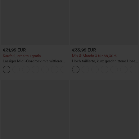
€31,95 EUR
€35,95 EUR
Kaufe 2, erhalte 1 gratis
Mix & Match: 3 für 88,30 €
Lässiger Midi-Cordrock mit mittlerer
Hoch taillierte, kurz geschnittene Hose
Bundhöhe und vorderseitiger
mit Reißverschlusstasche in Leinenoptik
+1
Klapptasche