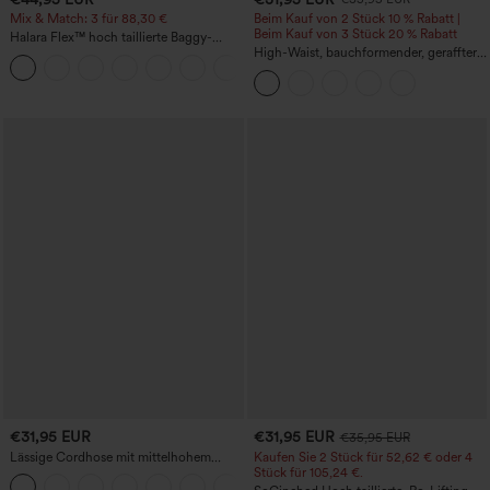
Mix & Match: 3 für 88,30 €
Beim Kauf von 2 Stück 10 % Rabatt |
Beim Kauf von 3 Stück 20 % Rabatt
Halara Flex™ hoch taillierte Baggy-
Jeans mit Taschen, weitem Bein,
High-Waist, bauchformender, geraffter
+2
stonewashed, lässig
Midirock mit geschwungenem Saum, 2-
in-1 Fleece/PU, lässig
€31,95 EUR
€31,95 EUR
€35,95 EUR
Lässige Cordhose mit mittelhohem
Kaufen Sie 2 Stück für 52,62 € oder 4
Bund, Reißverschluss und Seitentaschen
Stück für 105,24 €.
+7