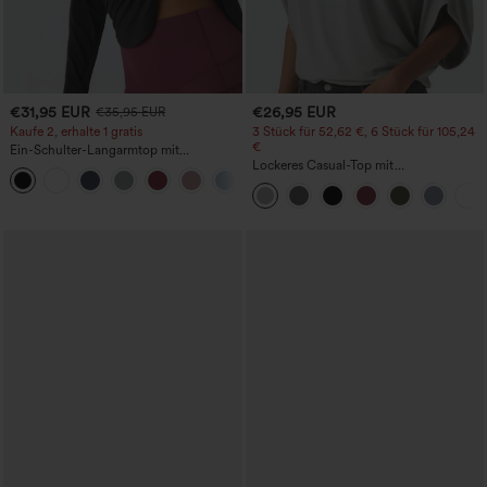
€31,95 EUR
€26,95 EUR
€35,95 EUR
Kaufe 2, erhalte 1 gratis
3 Stück für 52,62 €, 6 Stück für 105,24
€
Ein-Schulter-Langarmtop mit
Daumenloch, geschwungener Saum
Lockeres Casual-Top mit
+3
(High-Low), schnell trocknend – Yoga-
Rundhalsausschnitt und
Sporttop mit integriertem BH
Fledermausärmeln