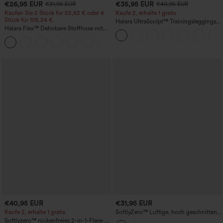
€26,95 EUR
€35,95 EUR
€31,95 EUR
€40,95 EUR
Kaufen Sie 2 Stück für 52,62 € oder 4
Kaufe 2, erhalte 1 gratis
Stück für 105,24 €.
Halara UltraSculpt™ Trainingsleggings
Halara Flex™ Dehnbare Stoffhose mit
mit hohem Bund – raffende Push-up-
hohem Bund, Waffelmuster,
Po-Form, Bauchkontrolle, Taschen und
+21
Seitentaschen und weitem Bein
formende Passform
€40,95 EUR
€31,95 EUR
Kaufe 2, erhalte 1 gratis
SoftlyZero™ Luftige, hoch geschnittene,
geraffte InstantCool-Yogashorts 3'' mit
Softlyzero™ rückenfreies 2-in-1-Flare-