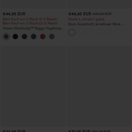
€44,95 EUR
€44,95 EUR
€49,95 EUR
Beim Kauf von 2 Stück 10 % Rabatt |
Kaufe 2, erhalte 1 gratis
Beim Kauf von 3 Stück 20 % Rabatt
Boot-Ausschnitt, ärmelloser Work-
Halara UltraSculpt™ Baggy-Yogahose
Jumpsuit mit seitlicher Bindung,
mit hohem Bund, Bauchkontrolle,
kühlender Cool-Touch-Effekt, gestreift
Color-Block-Streifen und Taschen
und mit Taschen – Easy Peezy Edition
€44,95 EUR
€31,95 EUR
€35,95 EUR