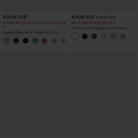
€26,95 EUR
€31,95 EUR
€35,95 EUR
3 Stück für 52,62 €, 6 Stück für 105,24
Mix & Match: 3 für 88,30 €
€
U-Ausschnitt, abgerundeter Saum,
Legere Bluse mit V-Ausschnitt und
InstantCool Yoga-Trägertop – UPF50+
kurzen Puffärmeln