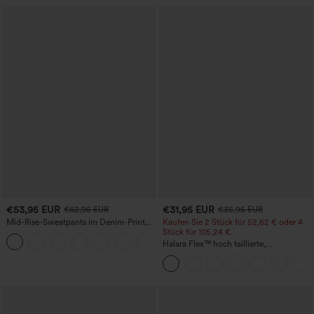
€53,95 EUR
€31,95 EUR
€62,95 EUR
€35,95 EUR
Mid-Rise-Sweatpants im Denim-Print
Kaufen Sie 2 Stück für 52,62 € oder 4
aus French Terry, lässig, mit Taschen
Stück für 105,24 €.
Halara Flex™ hoch taillierte,
figurformende Arbeitshose, die die Taille
schmaler wirken lässt, mit Taschen,
weitem Bein und Mikro-Waffelstruktur