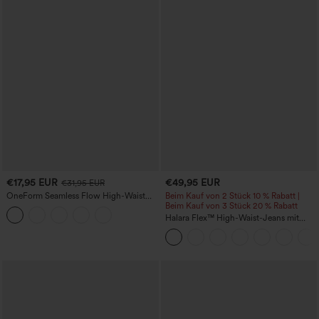
€17,95 EUR
€49,95 EUR
€31,95 EUR
OneForm Seamless Flow High-Waist
Beim Kauf von 2 Stück 10 % Rabatt |
Yogaleggings – nahtlos, mit hoher
Beim Kauf von 3 Stück 20 % Rabatt
Taille, bauchformend und mit
Halara Flex™ High-Waist-Jeans mit
Hebeeffekt für den Po
Bauchkontrolle, weitem Bein und
Taschen