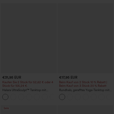
€31,95 EUR
€17,95 EUR
Kaufen Sie 2 Stück für 52,62 € oder 4
Beim Kauf von 2 Stück 10 % Rabatt |
Stück für 105,24 €.
Beim Kauf von 3 Stück 20 % Rabatt
Halara UltraSculpt™ Tanktop mit
Rundhals, gerafftes Yoga-Tanktop mit
Rundhalsausschnitt und
Cool-Touch-Effekt – UPF50+
+11
geschwungenem Saum
Sale