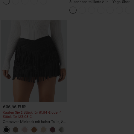
InstantCool – Lucid
Super hoch taillierte 2-in-1-Yoga-Shorts
mit Gesäßtasche und Seitentasche-
längere Länge
€35,95 EUR
Kaufen Sie 2 Stück für 61,54 € oder 4
Stück für 123,08 €.
Crossover-Minirock mit hoher Taille, 2-
in-1, Fransen-Saum und figurbetontem
Schnitt in Wildlederoptik für Partys