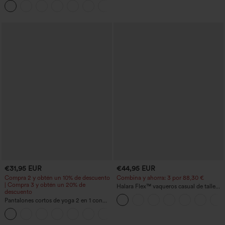
+11
tacto fresco - UPF50+
€31,95 EUR
€44,95 EUR
Compra 2 y obtén un 10% de descuento
Combina y ahorra: 3 por 88,30 €
| Compra 3 y obtén un 20% de
Halara Flex™ vaqueros casual de talle
descuento
alto con bolsillos, estilo baggy de pierna
Pantalones cortos de yoga 2 en 1 con
ancha, efecto lavado
bolsillo trasero de talle muy alto y
+20
bolsillo lateral oculto de 5&#39;&#39;
de longitud más larga