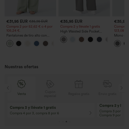
€31,95 EUR
€35,95 EUR
€35,95
€35,95 EUR
Compra 2 por 52,62 € o 4 por
Compra 2 y llévate 1 gratis
Compra 2 
105,24 €.
123,08 €.
High Waisted Side Pocket
Pantalones de tiro alto con
Straight Leg Work Pants
Mono casu
cordón y bolsillos, pernera
ajustables
+15
ancha, holgados y de estilo
ancha, tej
casual con tacto de lino.
- Easy Pe
Nuestras ofertas
Cupón
is
Venta
Regalos gratis
Envío gratis
especial
Compra 2 y llévat
Compra 3 y llévate 1 gratis
Compra 3 por 2, Co
Compra 4 por 3, compra 8 por 6
Compra 9 por 6