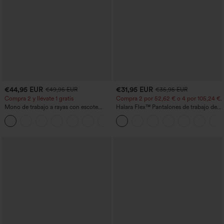
€44,95 EUR
€31,95 EUR
€49,95 EUR
€35,95 EUR
Compra 2 y llévate 1 gratis
Compra 2 por 52,62 € o 4 por 105,24 €.
Mono de trabajo a rayas con escote
Halara Flex™ Pantalones de trabajo de
barco, sin mangas, lazo lateral, tacto
talle alto, moldeadores del cuerpo, que
+8
Cool Touch y bolsillos - Edición Easy
estilizan la cintura, con bolsillos, de
Peezy
pierna ancha en micro‑waffle