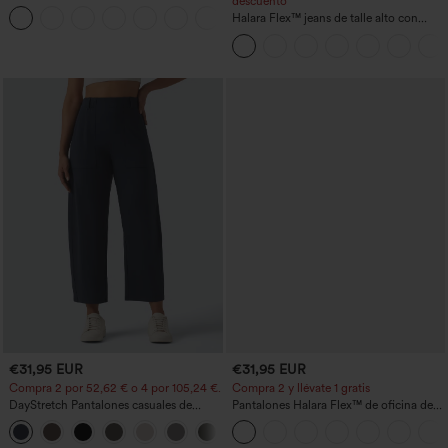
descuento
bolsillos con cremallera y efecto lino
+7
Halara Flex™ jeans de talle alto con
bolsillos, dobladillo enrollado, pierna
ancha y efecto lavado, estilo casual
€31,95 EUR
€31,95 EUR
Compra 2 por 52,62 € o 4 por 105,24 €.
Compra 2 y llévate 1 gratis
DayStretch Pantalones casuales de
Pantalones Halara Flex™ de oficina de
cintura alta con pernera tipo barril y
tiro alto ligeramente acampanados con
+5
bolsillos
bolsillos