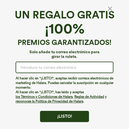
UN REGALO GRATIS
Vestido mini de trabajo con escote barco, sin
¡100%
mangas y plisado a rayas
€44,95 EUR
Buy 3 Get 4th Free
PREMIOS GARANTIZADOS!
Solo añade tu correo electrónico para
girar la ruleta.
Al hacer clic en "¡LISTO!", aceptas recibir correos electrónicos de
marketing de Halara. Puedes cancelar la suscripción en cualquier
momento.
Al hacer clic en "¡LISTO!", has leído y aceptas
los Términos y Condiciones de Halara
,
Reglas de Actividad
y
reconoces la Política de Privacidad de Halara
.
¡LISTO!