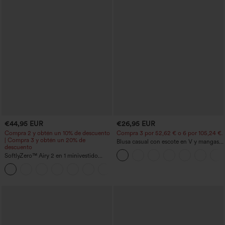
€44,95 EUR
€26,95 EUR
Compra 2 y obtén un 10% de descuento
Compra 3 por 52,62 € o 6 por 105,24 €.
| Compra 3 y obtén un 20% de
Blusa casual con escote en V y mangas
descuento
cortas abullonadas
SoftlyZero™ Airy 2 en 1 minivestido
activo de baile con bolsillos — Edición
+9
Easy Peezy — largo extra