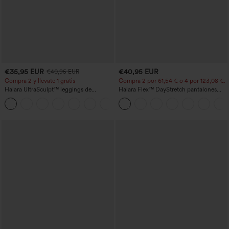
€35,95 EUR
€40,95 EUR
€40,95 EUR
Compra 2 y llévate 1 gratis
Compra 2 por 61,54 € o 4 por 123,08 €.
Halara UltraSculpt™ leggings de
Halara Flex™ DayStretch pantalones
entrenamiento moldeadores de talle alto
acampanados de trabajo de tiro medio
+11
con fruncido trasero que realza los
con bolsillo lateral con cremallera
glúteos, control de abdomen y bolsillos