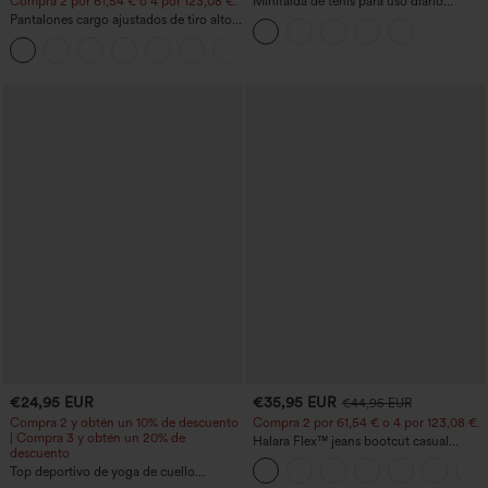
Compra 2 por 61,54 € o 4 por 123,08 €.
Minifalda de tenis para uso diario
SoftlyZero™ Airy Crossover 2 en 1 con
Pantalones cargo ajustados de tiro alto
bolsillo lateral InstantCool - Lucid
con múltiples bolsillos y cremallera con
+10
botones
€24,95 EUR
€35,95 EUR
€44,95 EUR
Compra 2 y obtén un 10% de descuento
Compra 2 por 61,54 € o 4 por 123,08 €.
| Compra 3 y obtén un 20% de
Halara Flex™ jeans bootcut casual
descuento
lavados, de talle alto y con bolsillos
Top deportivo de yoga de cuello
redondo y manga corta, con fruncidos y