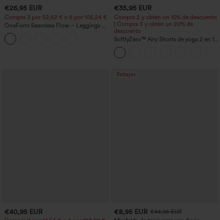
€26,95 EUR
€35,95 EUR
Compra 3 por 52,62 € o 6 por 105,24 €.
Compra 2 y obtén un 10% de descuento
| Compra 3 y obtén un 20% de
OneForm Seamless Flow – Leggings de
descuento
yoga sin costuras, tiro medio, control de
abdomen y realce de glúteos
SoftlyZero™ Airy Shorts de yoga 2 en 1
InstantCool de talle súper alto, 7" con
bolsillos
Rebajas
€40,95 EUR
€8,95 EUR
€44,95 EUR