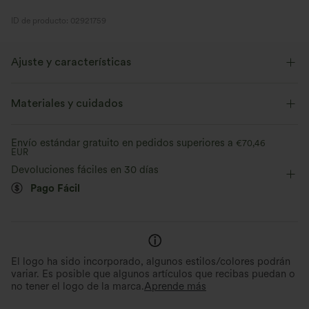
ID de producto: 02921759
Ajuste y características
Cuello barco
Plisado
Cierre con cremallera
Materiales y cuidados
Oficina
De rayas
Mini
Sin mangas
Envío estándar gratuito en pedidos superiores a
€70,46
EUR
Elasticidad media
Elástico en 4 direcciones
Devoluciones fáciles en 30 días
Pago Fácil
El logo ha sido incorporado, algunos estilos/colores podrán
variar. Es posible que algunos artículos que recibas puedan o
no tener el logo de la marca.
Aprende más