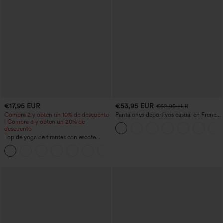
€17,95 EUR
€53,95 EUR
€62,95 EUR
Compra 2 y obtén un 10% de descuento
Pantalones deportivos casual en French
| Compra 3 y obtén un 20% de
terry con estampado denim, tiro medio,
descuento
estilo jeans y bolsillos
Top de yoga de tirantes con escote
redondo, fruncido y tacto fresco -
+16
UPF50+