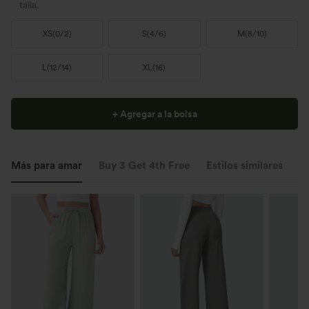
talla.
XS
(
0/2
)
S
(
4/6
)
M
(
8/10
)
L
(
12/14
)
XL
(
16
)
+ Agregar a la bolsa
Más para amar
Buy 3 Get 4th Free
Estilos similares