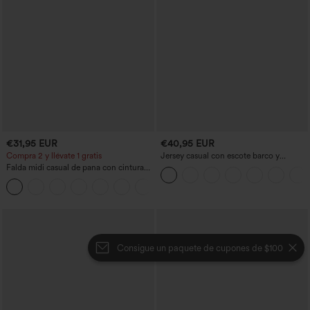
€31,95 EUR
€40,95 EUR
Compra 2 y llévate 1 gratis
Jersey casual con escote barco y
mangas murciélago
Falda midi casual de pana con cintura
media y bolsillo lateral frontal con
+1
solapa
Consigue un paquete de cupones de $100