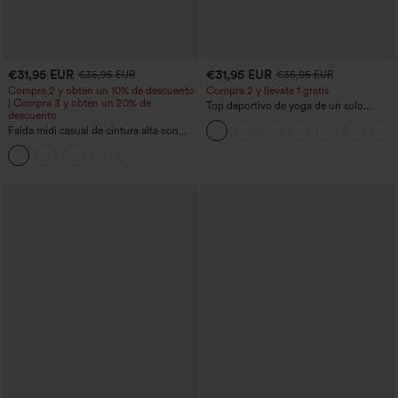
€31,95 EUR
€31,95 EUR
€35,95 EUR
€35,95 EUR
Compra 2 y obtén un 10% de descuento
Compra 2 y llévate 1 gratis
| Compra 3 y obtén un 20% de
Top deportivo de yoga de un solo
descuento
hombro, manga larga con agujero para
Falda midi casual de cintura alta con
el pulgar, dobladillo curvo estilo high-
control abdominal, fruncida, bajo curvo,
low (frente más corto, espalda más
2 en 1 en forro polar y PU
larga), de secado rápido, con sujetador
incorporado