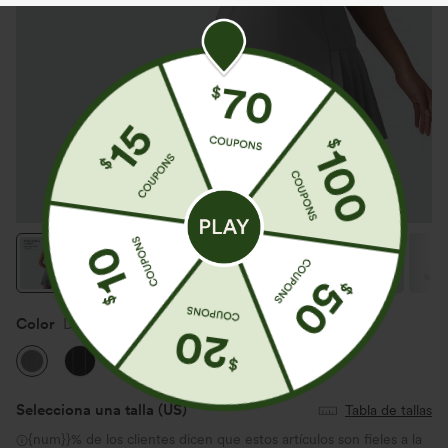
Color
Dusk Smoke Pinstripe
Selecciona una talla
(US)
Tabla de tallas
{num}}% de los clientes dicen que estos artículos son fieles a la