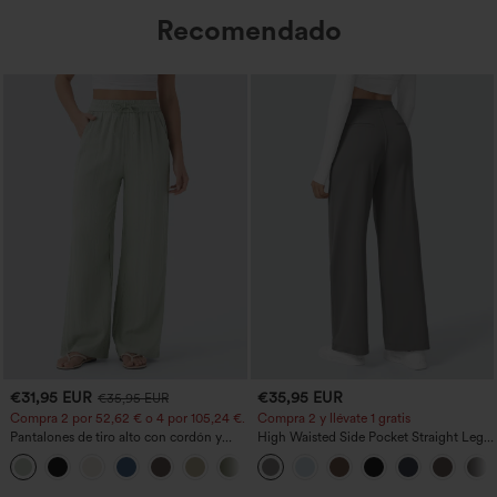
Recomendado
€31,95 EUR
€35,95 EUR
€35,95 EUR
Compra 2 por 52,62 € o 4 por 105,24 €.
Compra 2 y llévate 1 gratis
Pantalones de tiro alto con cordón y
High Waisted Side Pocket Straight Leg
bolsillos, pernera ancha, holgados y de
Work Pants
+15
estilo casual con tacto de lino.