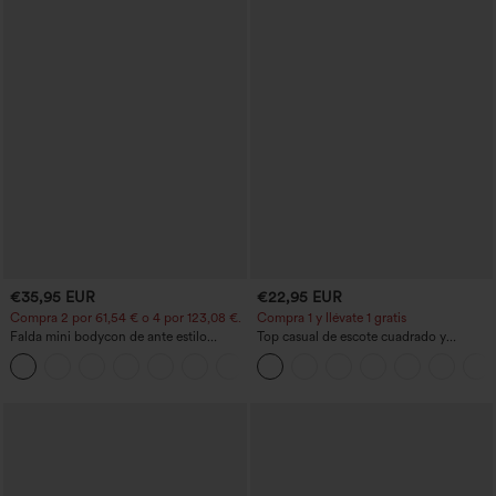
€35,95 EUR
€22,95 EUR
Compra 2 por 61,54 € o 4 por 123,08 €.
Compra 1 y llévate 1 gratis
Falda mini bodycon de ante estilo
Top casual de escote cuadrado y
crossover, talle alto, 2 en 1, dobladillo
mangas cortas
con flecos, para fiesta