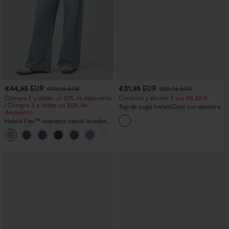
€44,95 EUR
€31,95 EUR
€49,95 EUR
€35,95 EUR
Compra 2 y obtén un 10% de descuento
Combina y ahorra: 3 por 88,30 €
| Compra 3 y obtén un 20% de
Top de yoga InstantCool con escote en
descuento
U y bajo curvado - UPF50+
Halara Flex™ vaqueros casual lavados
asimétricos de tiro bajo con bolsillos
+5
con cremallera, corte baggy y pierna
ancha