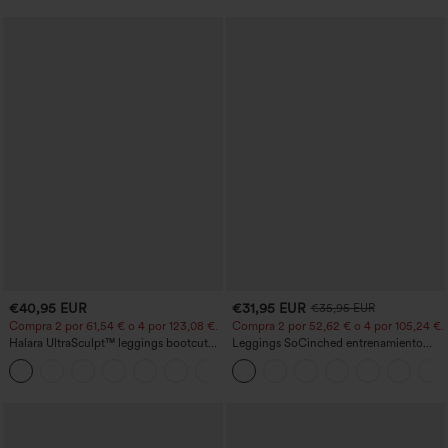
€40,95 EUR
€31,95 EUR
€35,95 EUR
Compra 2 por 61,54 € o 4 por 123,08 €.
Compra 2 por 52,62 € o 4 por 105,24 €.
Halara UltraSculpt™ leggings bootcut
Leggings SoCinched entrenamiento
de yoga de talle alto con fruncido que
moldeador abdomen bolsillo lateral tiro
+11
levanta los glúteos, control de
alto
abdomen, bolsillos y efecto moldeador.