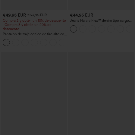
€49,95 EUR
€44,95 EUR
€53,95 EUR
Compra 2 y obtén un 10% de descuento
Jeans Halara Flex™ denim tipo cargo
| Compra 3 y obtén un 20% de
elásticos de pierna recta con múltiples
descuento
bolsillos
Pantalón de traje cónico de tiro alto con
bolsillos
+8