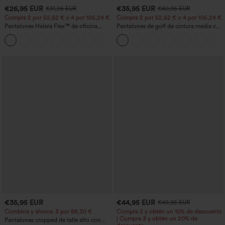
€26,95 EUR
€35,95 EUR
€31,95 EUR
€40,95 EUR
Compra 2 por 52,62 € o 4 por 105,24 €.
Compra 2 por 52,62 € o 4 por 105,24 €.
Pantalones Halara Flex™ de oficina
Pantalones de golf de cintura media con
anchos plisados de tiro alto con bolsillos
cordón, dobladillo curvo, secado rápido,
+21
en tela tipo gofre
de corte cónico y con bolsillos - UPF40+
€35,95 EUR
€44,95 EUR
€49,95 EUR
Combina y ahorra: 3 por 88,30 €
Compra 2 y obtén un 10% de descuento
| Compra 3 y obtén un 20% de
Pantalones cropped de talle alto con