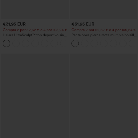
€31,95 EUR
€31,95 EUR
Compra 2 por 52,62 € o 4 por 105,24 €.
Compra 2 por 52,62 € o 4 por 105,24 €.
Halara UltraSculpt™ top deportivo sin
Pantalones pierna recta múltiple bolsillo
mangas con escote redondo y bajo
botón tiro alto
+11
curvo