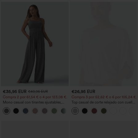
€35,95 EUR
€26,95 EUR
€40,95 EUR
Compra 2 por 61,54 € o 4 por 123,08 €.
Compra 3 por 52,62 € o 6 por 105,24 €.
Mono casual con tirantes ajustables,
Top casual de corte relajado con cuello
fruncidos, pierna ancha, tejido jaspeado
redondo y mangas murciélago.
+10
y bolsillos - Easy Peezy