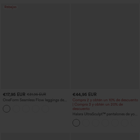
Rebajas
€17,95 EUR
€44,95 EUR
€31,95 EUR
OneForm Seamless Flow leggings de
Compra 2 y obtén un 10% de descuento
yoga de talle alto con control abdominal
| Compra 3 y obtén un 20% de
y realce de glúteos
descuento
Halara UltraSculpt™ pantalones de yoga
holgados de talle alto con control
abdominal, rayas color block y bolsillos