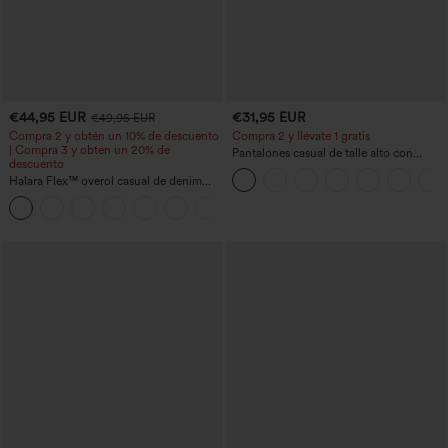
€44,95 EUR
€31,95 EUR
€49,95 EUR
Compra 2 y obtén un 10% de descuento
Compra 2 y llévate 1 gratis
| Compra 3 y obtén un 20% de
Pantalones casual de talle alto con
descuento
cordón, pernera ancha, en mezcla de
Halara Flex™ overol casual de denim
lino y con bolsillos
lavado con escote en V y bolsillos
+1