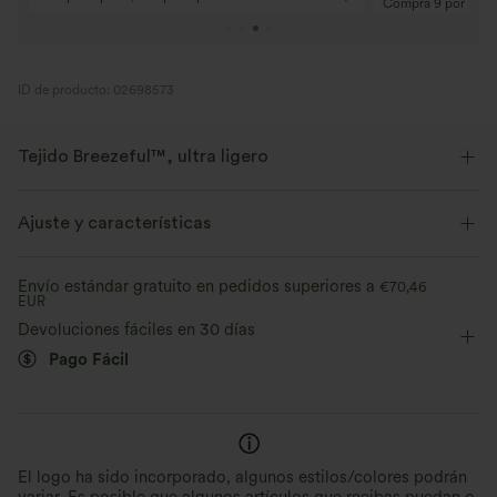
Compra 9 por 6
ID de producto: 02698573
Tejido Breezeful™, ultra ligero
Fluye como la brisa. Este es nuestro tejido más ligero de secado rápido
para lograr un confort excepcional.
Ajuste y características
Elástico en cuatro direcciones
Transpirable
Corte ajustado
Con shorts separados
Envío estándar gratuito en pedidos superiores a
€70,46
EUR
Sujetador integrado
Bolsillo lateral
Escote cuadrado
Ultra ligero
Secado rápido
Devoluciones fáciles en 30 días
Pago Fácil
Asimétrico
Fácil de poner
Vacaciones
Midi
Evacua la humedad
Sin mangas
Elasticidad media
Elástico en 4 direcciones
El logo ha sido incorporado, algunos estilos/colores podrán