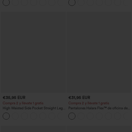
+15
estilo casual con tacto de lino.
y bolsillos - Easy Peezy
€35,95 EUR
€31,95 EUR
Compra 2 y llévate 1 gratis
Compra 2 y llévate 1 gratis
High Waisted Side Pocket Straight Leg
Pantalones Halara Flex™ de oficina de
Work Pants
tiro alto ligeramente acampanados con
+23
bolsillos