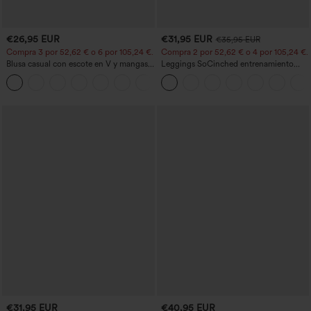
€26,95 EUR
€31,95 EUR
€35,95 EUR
Compra 3 por 52,62 € o 6 por 105,24 €.
Compra 2 por 52,62 € o 4 por 105,24 €.
Blusa casual con escote en V y mangas
Leggings SoCinched entrenamiento
cortas abullonadas
moldeador abdomen bolsillo lateral tiro
alto
€31,95 EUR
€40,95 EUR