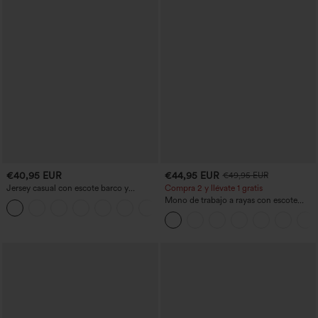
€40,95 EUR
€44,95 EUR
€49,95 EUR
Jersey casual con escote barco y
Compra 2 y llévate 1 gratis
mangas murciélago
Mono de trabajo a rayas con escote
+1
barco, sin mangas, lazo lateral, tacto
Cool Touch y bolsillos - Edición Easy
Peezy