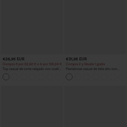
€26,95 EUR
€31,95 EUR
Compra 3 por 52,62 € o 6 por 105,24 €.
Compra 2 y llévate 1 gratis
Top casual de corte relajado con cuello
Pantalones casual de talle alto con
redondo y mangas murciélago.
cordón, pernera ancha, en mezcla de
+1
lino y con bolsillos