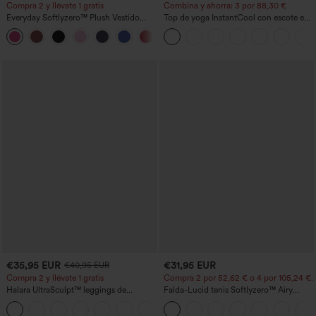
Compra 2 y llévate 1 gratis
Combina y ahorra: 3 por 88,30 €
Everyday Softlyzero™ Plush Vestido
Top de yoga InstantCool con escote en
deportivo sin espalda 2 en 1
U y bajo curvado - UPF50+
+29
acampanado -Wannabe -Easy Peezy
€35,95 EUR
€31,95 EUR
€40,95 EUR
Compra 2 y llévate 1 gratis
Compra 2 por 52,62 € o 4 por 105,24 €.
Halara UltraSculpt™ leggings de
Falda-Lucid tenis Softlyzero™ Airy
entrenamiento moldeadores de talle alto
cruzado tacto fresco bolsillo lateral 2 en
+12
con fruncido trasero que realza los
1 -UPF50+