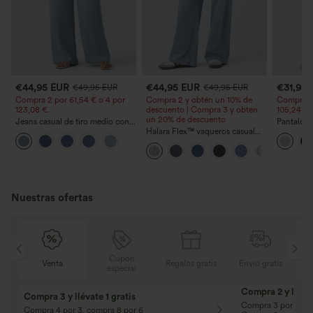
€44,95 EUR
€44,95 EUR
€31,95
€49,95 EUR
€49,95 EUR
Compra 2 por 61,54 € o 4 por
Compra 2 y obtén un 10% de
Compra 2 
123,08 €.
descuento | Compra 3 y obtén
105,24 €.
un 20% de descuento
Jeans casual de tiro medio con
Pantalone
cordón y bolsillos
Halara Flex™ vaqueros casual
cordón y b
lavados asimétricos de tiro bajo
ancha, ho
con bolsillos con cremallera,
casual con
corte baggy y pierna ancha
Nuestras ofertas
Cupón
is
Venta
Regalos gratis
Envío gratis
especial
Compra 2 y llévat
Compra 3 y llévate 1 gratis
Compra 3 por 2, Co
Compra 4 por 3, compra 8 por 6