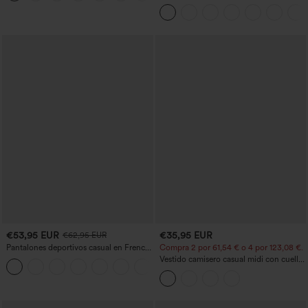
bolsillo interior y trasero
€53,95 EUR
€35,95 EUR
€62,95 EUR
Pantalones deportivos casual en French
Compra 2 por 61,54 € o 4 por 123,08 €.
terry con estampado denim, tiro medio,
Vestido camisero casual midi con cuello,
estilo jeans y bolsillos
mangas casquillo, cinturón, dobladillo
curvo con abertura y bolsillos