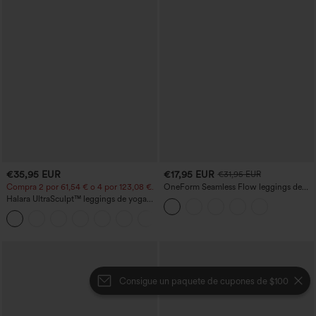
€35,95 EUR
€17,95 EUR
€31,95 EUR
Compra 2 por 61,54 € o 4 por 123,08 €.
OneForm Seamless Flow leggings de
yoga de talle alto con control abdominal
Halara UltraSculpt™ leggings de yoga
y realce de glúteos
bootcut de talle alto con control
+11
abdominal, efecto moldeador y bolsillos
Consigue un paquete de cupones de $100