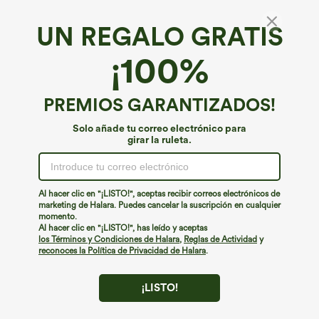
UN REGALO GRATIS
Breezeful™*
¡100%
Breezeful™ Vestido Midi sin espalda
asimétrico dobladillo cruzado 2 piezas
bolsillo lateral fluido secado rápido talla plus
4.2
(
206
)
PREMIOS GARANTIZADOS!
€49,95 EUR
Solo añade tu correo electrónico para
girar la ruleta.
Al hacer clic en "¡LISTO!", aceptas recibir correos electrónicos de
marketing de Halara. Puedes cancelar la suscripción en cualquier
momento.
Al hacer clic en "¡LISTO!", has leído y aceptas
los Términos y Condiciones de Halara
,
Reglas de Actividad
y
reconoces la Política de Privacidad de Halara
.
¡LISTO!