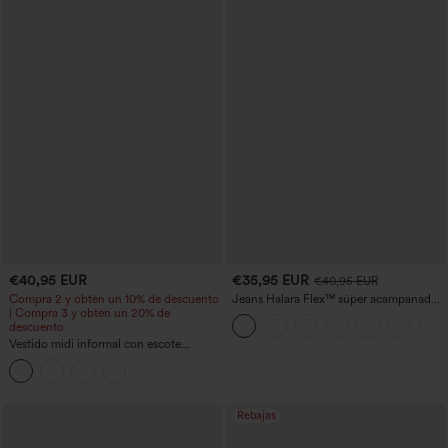
€40,95 EUR
€35,95 EUR
€40,95 EUR
Compra 2 y obtén un 10% de descuento
Jeans Halara Flex™ súper acampanado
| Compra 3 y obtén un 20% de
elástico lavado bolsillo cruzado tiro alto
descuento
Vestido midi informal con escote
redondo, sujetador integrado, sin
mangas y bajo con volantes
Rebajas