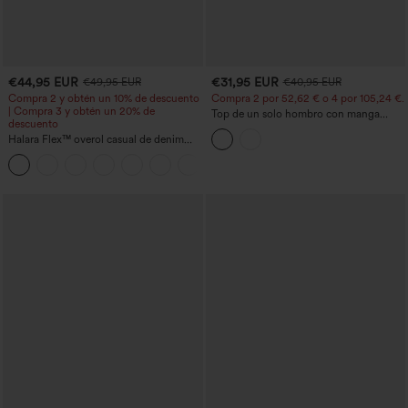
€44,95 EUR
€31,95 EUR
€49,95 EUR
€40,95 EUR
Compra 2 y obtén un 10% de descuento
Compra 2 por 52,62 € o 4 por 105,24 €.
| Compra 3 y obtén un 20% de
Top de un solo hombro con manga
descuento
corta, dobladillo curvo high‑low,
Halara Flex™ overol casual de denim
sujetador integrado y estampado de
lavado con escote en V y bolsillos
lunares, estilo casual
+1