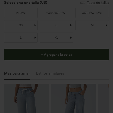
Selecciona una talla
(US)
Tabla de tallas
1X
(
18W
)
2X
(
20W/22W
)
3X
(
24W/26W
)
XS
S
M
L
XL
+ Agregar a la bolsa
Más para amar
Estilos similares