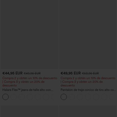
€44,95 EUR
€49,95 EUR
€49,95 EUR
€53,95 EUR
Compra 2 y obtén un 10% de descuento
Compra 2 y obtén un 10% de descuento
| Compra 3 y obtén un 20% de
| Compra 3 y obtén un 20% de
descuento
descuento
Halara Flex™ jeans de talle alto con
Pantalón de traje cónico de tiro alto con
bolsillos, dobladillo enrollado, pierna
bolsillos
+1
ancha y efecto lavado, estilo casual