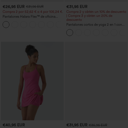
€26,95 EUR
€31,95 EUR
€31,95 EUR
Compra 2 por 52,62 € o 4 por 105,24 €.
Compra 2 y obtén un 10% de descuento
| Compra 3 y obtén un 20% de
Pantalones Halara Flex™ de oficina
descuento
anchos plisados de tiro alto con bolsillos
+21
en tela tipo gofre
Pantalones cortos de yoga 2 en 1 con
bolsillo trasero de talle muy alto y
bolsillo lateral oculto de 5&#39;&#39;
de longitud más larga
€40,95 EUR
€31,95 EUR
€35,95 EUR