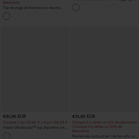
descuento
yoga sin costuras, tiro medio, control de
Top de yoga de tirantes con escote
abdomen y realce de glúteos
redondo, fruncido y tacto fresco -
+16
UPF50+
€31,95 EUR
€31,95 EUR
Compra 2 por 52,62 € o 4 por 105,24 €.
Compra 2 y obtén un 10% de descuento
| Compra 3 y obtén un 20% de
Halara UltraSculpt™ top deportivo sin
descuento
mangas con escote redondo y bajo
+11
curvo
Pantalones cortos 2 en 1 de tiro alto con