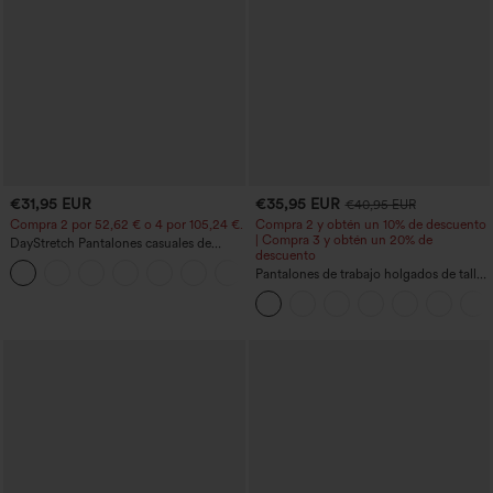
€31,95 EUR
€35,95 EUR
€40,95 EUR
Compra 2 por 52,62 € o 4 por 105,24 €.
Compra 2 y obtén un 10% de descuento
| Compra 3 y obtén un 20% de
DayStretch Pantalones casuales de
descuento
cintura alta con pernera tipo barril y
+5
bolsillos
Pantalones de trabajo holgados de talle
medio con bolsillos y pernera estilo
barril