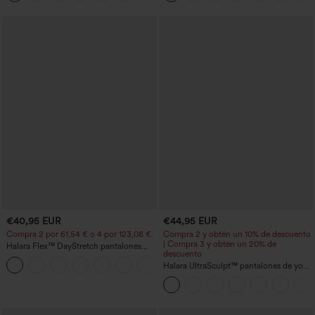
glúteos, control de abdomen y bolsillos
€40,95 EUR
€44,95 EUR
Compra 2 por 61,54 € o 4 por 123,08 €.
Compra 2 y obtén un 10% de descuento
| Compra 3 y obtén un 20% de
Halara Flex™ DayStretch pantalones
descuento
acampanados de trabajo de tiro medio
+12
con bolsillo lateral con cremallera
Halara UltraSculpt™ pantalones de yoga
holgados de talle alto con control
abdominal, rayas color block y bolsillos