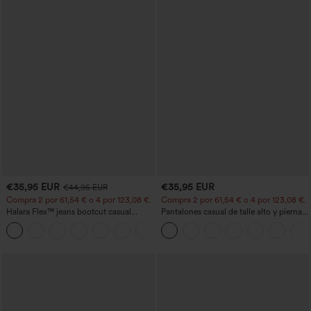
€35,95 EUR
€35,95 EUR
€44,95 EUR
Compra 2 por 61,54 € o 4 por 123,08 €.
Compra 2 por 61,54 € o 4 por 123,08 €.
Halara Flex™ jeans bootcut casual
Pantalones casual de talle alto y pierna
lavados, de talle alto y con bolsillos
recta con tacto de lino y bolsillos
+5