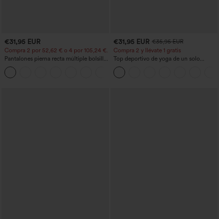
€31,95 EUR
€31,95 EUR
€35,95 EUR
Compra 2 por 52,62 € o 4 por 105,24 €.
Compra 2 y llévate 1 gratis
Pantalones pierna recta múltiple bolsillo
Top deportivo de yoga de un solo
botón tiro alto
hombro, manga larga con agujero para
+22
el pulgar, dobladillo curvo estilo high-
low (frente más corto, espalda más
larga), de secado rápido, con sujetador
incorporado