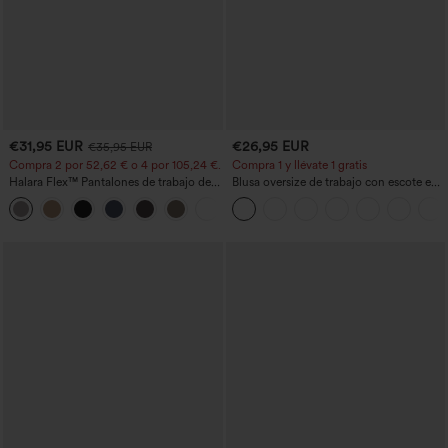
€31,95 EUR
€26,95 EUR
€35,95 EUR
Compra 2 por 52,62 € o 4 por 105,24 €.
Compra 1 y llévate 1 gratis
Halara Flex™ Pantalones de trabajo de
Blusa oversize de trabajo con escote en
talle alto, moldeadores del cuerpo, que
V y manga corta, resistente a las arrugas
+10
estilizan la cintura, con bolsillos, de
pierna ancha en micro‑waffle