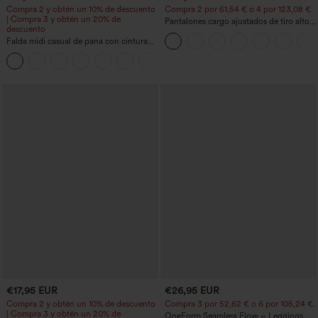
Compra 2 y obtén un 10% de descuento
Compra 2 por 61,54 € o 4 por 123,08 €.
| Compra 3 y obtén un 20% de
Pantalones cargo ajustados de tiro alto
descuento
con múltiples bolsillos y cremallera con
Falda midi casual de pana con cintura
botones
media y bolsillo lateral frontal con
+1
solapa
€17,95 EUR
€26,95 EUR
Compra 2 y obtén un 10% de descuento
Compra 3 por 52,62 € o 6 por 105,24 €.
| Compra 3 y obtén un 20% de
OneForm Seamless Flow – Leggings de