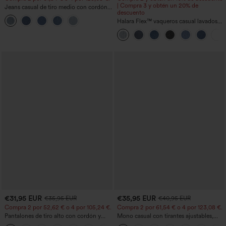
| Compra 3 y obtén un 20% de
Jeans casual de tiro medio con cordón y
descuento
bolsillos
Halara Flex™ vaqueros casual lavados
asimétricos de tiro bajo con bolsillos
con cremallera, corte baggy y pierna
ancha
€31,95 EUR
€35,95 EUR
€35,95 EUR
€40,95 EUR
Compra 2 por 52,62 € o 4 por 105,24 €.
Compra 2 por 61,54 € o 4 por 123,08 €.
Pantalones de tiro alto con cordón y
Mono casual con tirantes ajustables,
bolsillos, pernera ancha, holgados y de
fruncidos, pierna ancha, tejido jaspeado