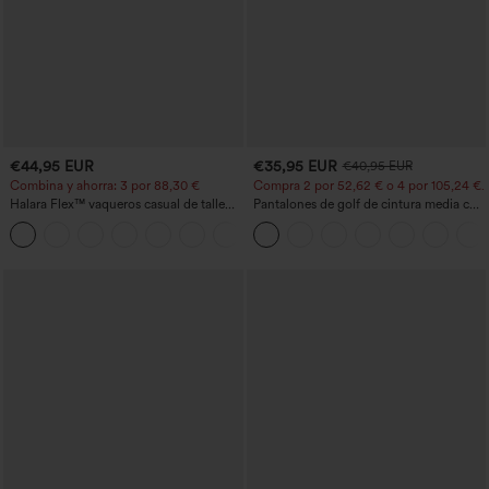
€44,95 EUR
€35,95 EUR
€40,95 EUR
Combina y ahorra: 3 por 88,30 €
Compra 2 por 52,62 € o 4 por 105,24 €.
Halara Flex™ vaqueros casual de talle
Pantalones de golf de cintura media con
alto con bolsillos, estilo baggy de pierna
cordón, dobladillo curvo, secado rápido,
+2
ancha, efecto lavado
de corte cónico y con bolsillos - UPF40+