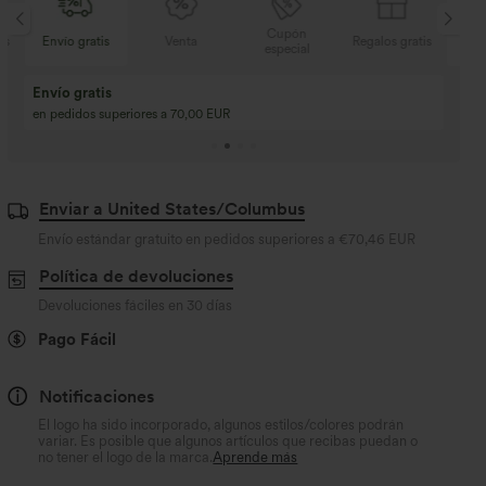
Cupón
is
Envío gratis
Venta
Regalos gratis
Env
especial
Envío gratis
en pedidos superiores a 70,00 EUR
Enviar a United States/Columbus
Envío estándar gratuito en pedidos superiores a
€70,46 EUR
Política de devoluciones
Devoluciones fáciles en 30 días
Pago Fácil
Notificaciones
El logo ha sido incorporado, algunos estilos/colores podrán
variar. Es posible que algunos artículos que recibas puedan o
no tener el logo de la marca.
Aprende más