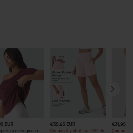
95 EUR
€35,95 EUR
€31,95 E
eportivo de yoga de un
Compra 2 y obtén un 10% de
Compra 2 p