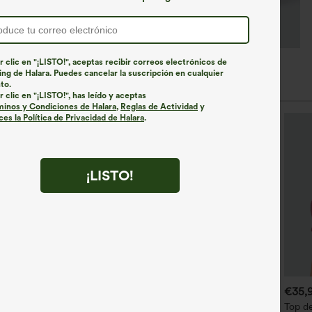
r clic en "¡LISTO!", aceptas recibir correos electrónicos de
ng de Halara. Puedes cancelar la suscripción en cualquier
to.
r clic en "¡LISTO!", has leído y aceptas
minos y Condiciones de Halara
,
Reglas de Actividad
y
es la Política de Privacidad de Halara
.
¡LISTO!
€40,95 EUR
€35,95 EUR
€35,
€40,95 EUR
ompra 2 y obtén un 10% de
Compra 2 por 52,62 € o 4
Top d