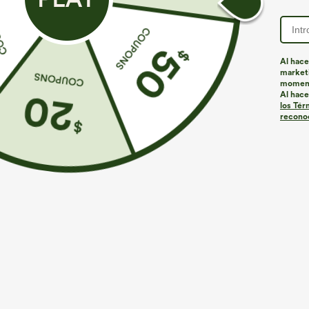
Al hace
marketi
Más para amar
momen
Al hace
los Tér
reconoc
€40,95 EUR
€26,95 EUR
Everyday Vestido midi de talla
Top cami casual 2 en 1 con
C