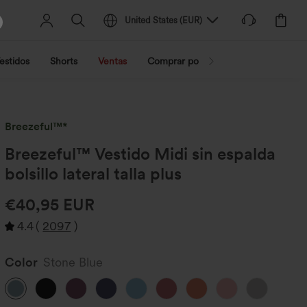
United States
(
EUR
)
estidos
Shorts
Ventas
Comprar por actividad
Compra po
Breezeful™*
Breezeful™ Vestido Midi sin espalda
bolsillo lateral talla plus
€40,95 EUR
4.4
(
2097
)
Color
Stone Blue