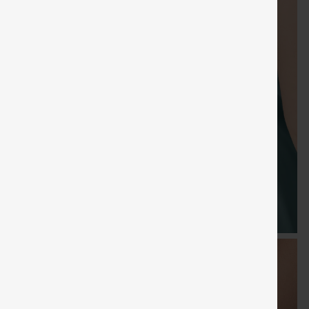
Cupón
Regalos gratis
Envío gratis
Venta
Regalos grat
especial