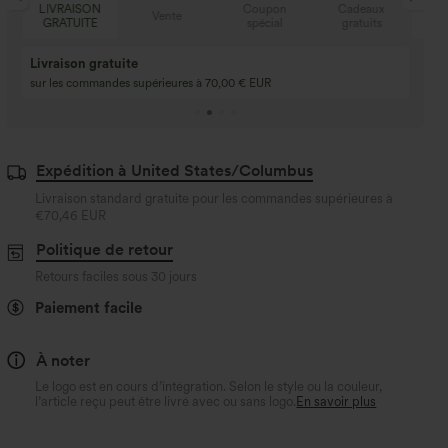
N
Coupon
Cadeaux
LIVRAISON
Vente
E
spécial
gratuits
GRATUITE
Achetez-en 2, obte
3 achetés, 1 offert
gratuit
Achetez 4 pour 3, achetez 8 pour 6
3 pour 2, 6 pour 4, 9
Expédition à United States/Columbus
Livraison standard gratuite pour les commandes supérieures à
€70,46 EUR
Politique de retour
Retours faciles sous 30 jours
Paiement facile
À noter
Le logo est en cours d’intégration. Selon le style ou la couleur,
l’article reçu peut être livré avec ou sans logo.
En savoir plus