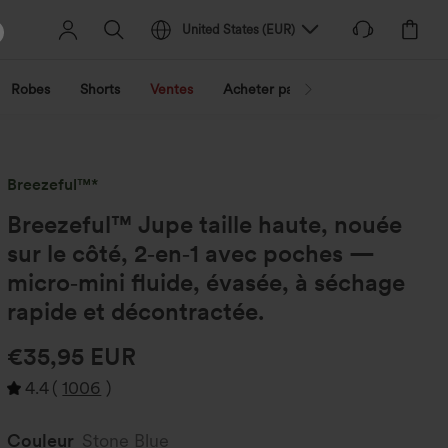
United States
(
EUR
)
Robes
Shorts
Ventes
Acheter par activité
Découvrez 
Breezeful™*
Breezeful™ Jupe taille haute, nouée
sur le côté, 2‑en‑1 avec poches —
micro‑mini fluide, évasée, à séchage
rapide et décontractée.
€35,95 EUR
4.4
(
1006
)
Couleur
Stone Blue