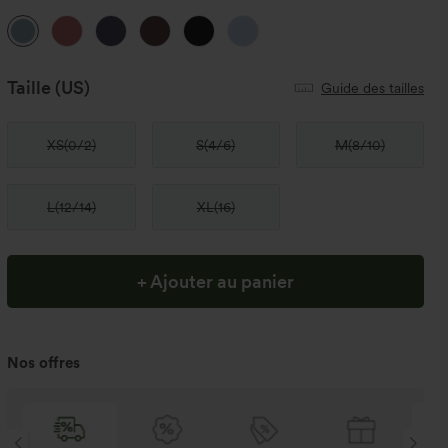
Taille
(US)
Guide des tailles
XS
(
0/2
)
S
(
4/6
)
M
(
8/10
)
L
(
12/14
)
XL
(
16
)
+ Ajouter au panier
Nos offres