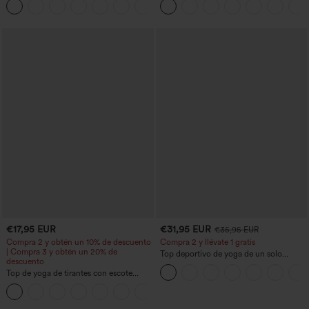
+10
estilizan la cintura, con bolsillos, de
de corte cónico y con bolsillos - UPF40+
pierna ancha en micro‑waffle
€17,95 EUR
€31,95 EUR
€35,95 EUR
Compra 2 y obtén un 10% de descuento
Compra 2 y llévate 1 gratis
| Compra 3 y obtén un 20% de
Top deportivo de yoga de un solo
descuento
hombro, manga larga con agujero para
Top de yoga de tirantes con escote
el pulgar, dobladillo curvo estilo high-
redondo, fruncido y tacto fresco -
low (frente más corto, espalda más
+16
UPF50+
larga), de secado rápido, con sujetador
incorporado