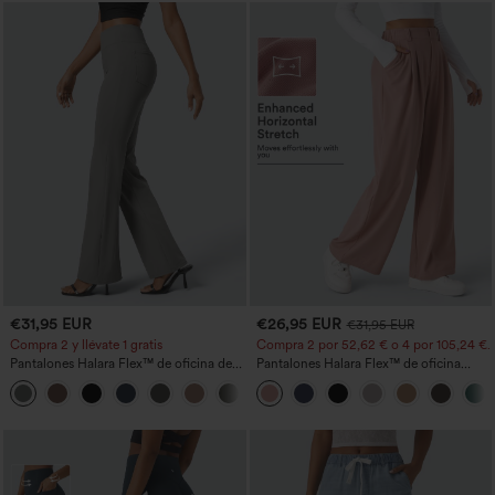
€31,95 EUR
€26,95 EUR
€31,95 EUR
Compra 2 y llévate 1 gratis
Compra 2 por 52,62 € o 4 por 105,24 €.
Pantalones Halara Flex™ de oficina de
Pantalones Halara Flex™ de oficina
tiro alto ligeramente acampanados con
anchos plisados de tiro alto con bolsillos
+13
bolsillos
en tela tipo gofre