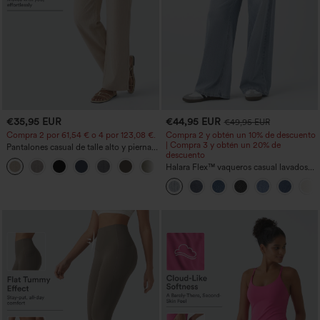
€35,95 EUR
€44,95 EUR
€49,95 EUR
Compra 2 por 61,54 € o 4 por 123,08 €.
Compra 2 y obtén un 10% de descuento
| Compra 3 y obtén un 20% de
Pantalones casual de talle alto y pierna
descuento
recta con tacto de lino y bolsillos
+5
Halara Flex™ vaqueros casual lavados
asimétricos de tiro bajo con bolsillos
con cremallera, corte baggy y pierna
ancha