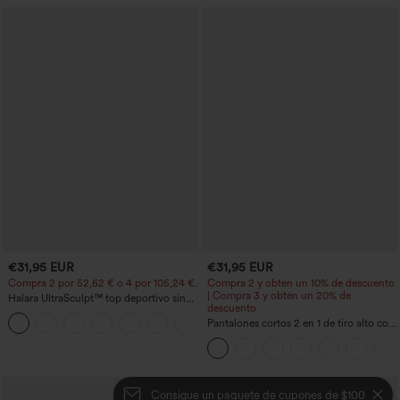
€31,95 EUR
€31,95 EUR
Compra 2 por 52,62 € o 4 por 105,24 €.
Compra 2 y obtén un 10% de descuento
| Compra 3 y obtén un 20% de
Halara UltraSculpt™ top deportivo sin
descuento
mangas con escote redondo y bajo
+11
curvo
Pantalones cortos 2 en 1 de tiro alto con
bolsillo interior y trasero
Consigue un paquete de cupones de $100