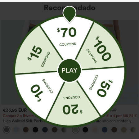
Recomendado
€35,95 EUR
€31,95 EUR
€35,95 EUR
Compra 2 y llévate 1 gratis
Compra 2 por 52,62 € o 4 por 105,24 €.
High Waisted Side Pocket Straight Leg
Pantalones de tiro alto con cordón y
Work Pants
bolsillos, pernera ancha, holgados y de
+23
estilo casual con tacto de lino.