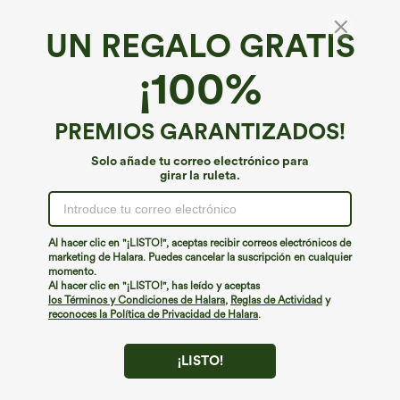
UN REGALO GRATIS
¡100%
PREMIOS GARANTIZADOS!
Solo añade tu correo electrónico para
girar la ruleta.
¡Ups!
No podemos encontrar la página que estás buscando.
Al hacer clic en "¡LISTO!", aceptas recibir correos electrónicos de
marketing de Halara. Puedes cancelar la suscripción en cualquier
momento.
Seguir comprando
Al hacer clic en "¡LISTO!", has leído y aceptas
los Términos y Condiciones de Halara
,
Reglas de Actividad
y
reconoces la Política de Privacidad de Halara
.
¡LISTO!