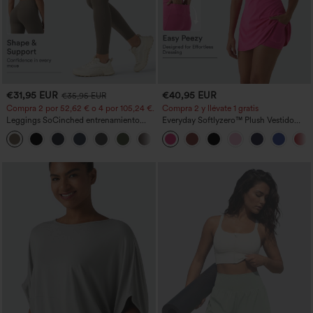
€31,95 EUR
€40,95 EUR
€35,95 EUR
Compra 2 por 52,62 € o 4 por 105,24 €.
Compra 2 y llévate 1 gratis
Leggings SoCinched entrenamiento
Everyday Softlyzero™ Plush Vestido
moldeador abdomen bolsillo lateral tiro
deportivo sin espalda 2 en 1
+16
alto
acampanado -Wannabe -Easy Peezy