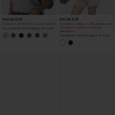
€26,95 EUR
€31,95 EUR
Compra 3 por 52,62 € o 6 por 105,24 €.
Compra 2 y obtén un 10% de descuento
| Compra 3 y obtén un 20% de
Top casual de corte relajado con cuello
descuento
redondo y mangas murciélago.
+1
Pantalones cortos de yoga 2 en 1 con
bolsillo trasero de talle muy alto y
bolsillo lateral oculto de 5&#39;&#39;
de longitud más larga