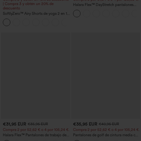
| Compra 3 y obtén un 20% de
Halara Flex™ DayStretch pantalones
descuento
acampanados de trabajo de tiro medio
SoftlyZero™ Airy Shorts de yoga 2 en 1
con bolsillo lateral con cremallera
InstantCool de talle súper alto, 7" con
+23
bolsillos
€31,95 EUR
€35,95 EUR
€35,95 EUR
€40,95 EUR
Compra 2 por 52,62 € o 4 por 105,24 €.
Compra 2 por 52,62 € o 4 por 105,24 €.
Halara Flex™ Pantalones de trabajo de
Pantalones de golf de cintura media con
talle alto, moldeadores del cuerpo, que
cordón, dobladillo curvo, secado rápido,