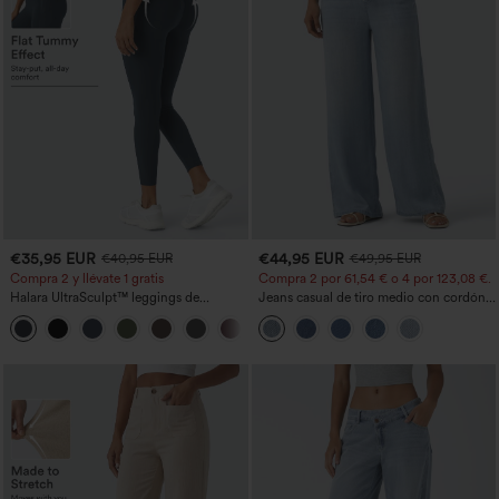
€35,95 EUR
€44,95 EUR
€40,95 EUR
€49,95 EUR
Compra 2 y llévate 1 gratis
Compra 2 por 61,54 € o 4 por 123,08 €.
Halara UltraSculpt™ leggings de
Jeans casual de tiro medio con cordón y
entrenamiento moldeadores de talle alto
bolsillos
+12
con fruncido trasero que realza los
glúteos, control de abdomen y bolsillos