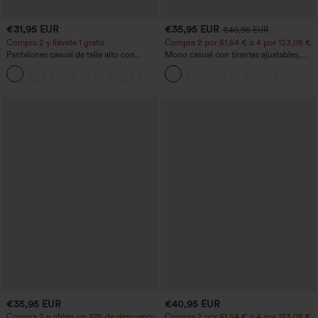
€31,95 EUR
€35,95 EUR
€40,95 EUR
Compra 2 y llévate 1 gratis
Compra 2 por 61,54 € o 4 por 123,08 €.
Pantalones casual de talle alto con
Mono casual con tirantes ajustables,
cordón, pernera ancha, en mezcla de
fruncidos, pierna ancha, tejido jaspeado
+5
lino y con bolsillos
y bolsillos - Easy Peezy
€35,95 EUR
€40,95 EUR
Compra 2 y obtén un 10% de descuento
Compra 2 por 61,54 € o 4 por 123,08 €.